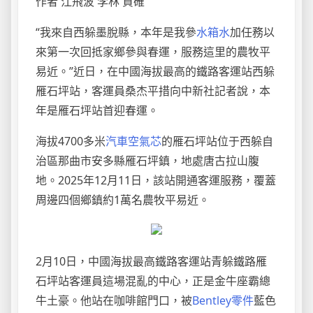
作者 江飛波 李林 貢確
“我來自西躲墨脫縣，本年是我參
水箱水
加任務以
來第一次回抵家鄉參與春運，服務這里的農牧平
易近。”近日，在中國海拔最高的鐵路客運站西躲
雁石坪站，客運員桑杰平措向中新社記者說，本
年是雁石坪站首迎春運。
海拔4700多米
汽車空氣芯
的雁石坪站位于西躲自
治區那曲市安多縣雁石坪鎮，地處唐古拉山腹
地。2025年12月11日，該站開通客運服務，覆蓋
周邊四個鄉鎮約1萬名農牧平易近。
2月10日，中國海拔最高鐵路客運站青躲鐵路雁
石坪站客運員這場混亂的中心，正是金牛座霸總
牛土豪。他站在咖啡館門口，被
Bentley零件
藍色