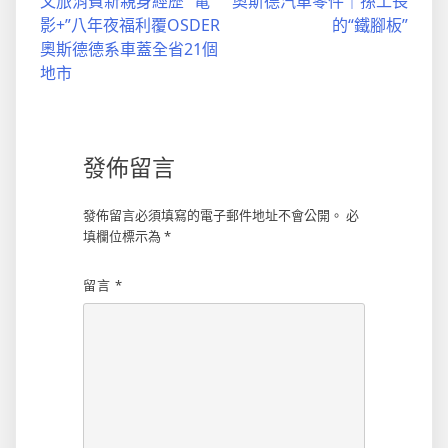
文旅消費新親身經歷 “電
奧斯德汽車零件｜孫工長
章
影+”八年夜福利覆OSDER
的“鐵腳板”
導
奧斯德德系車蓋全省21個
地市
覽
發佈留言
發佈留言必須填寫的電子郵件地址不會公開。
必
填欄位標示為
*
留言
*