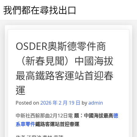
Skip
我們都在尋找出口
to
content
OSDER奧斯德零件商
（新春見聞）中國海拔
最高鐵路客運站首迎春
運
Posted on
2026 年 2 月 19 日
by
admin
中新社西躲那曲2月12日電
題：中國海拔最高
德
系車零件
鐵路客運站首迎春運