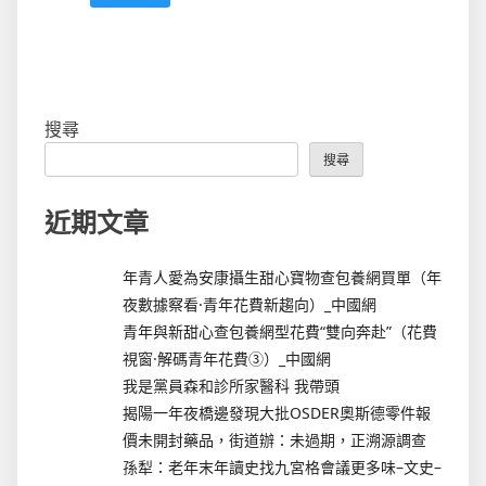
搜尋
搜尋
近期文章
年青人愛為安康攝生甜心寶物查包養網買單（年
夜數據察看·青年花費新趨向）_中國網
青年與新甜心查包養網型花費“雙向奔赴”（花費
視窗·解碼青年花費③）_中國網
我是黨員森和診所家醫科 我帶頭
揭陽一年夜橋邊發現大批OSDER奧斯德零件報
價未開封藥品，街道辦：未過期，正溯源調查
孫犁：老年末年讀史找九宮格會議更多味–文史–