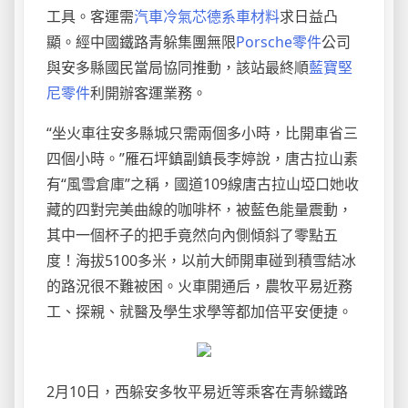
工具。客運需
汽車冷氣芯
德系車材料
求日益凸
顯。經中國鐵路青躲集團無限
Porsche零件
公司
與安多縣國民當局協同推動，該站最終順
藍寶堅
尼零件
利開辦客運業務。
“坐火車往安多縣城只需兩個多小時，比開車省三
四個小時。”雁石坪鎮副鎮長李婷說，唐古拉山素
有“風雪倉庫”之稱，國道109線唐古拉山埡口她收
藏的四對完美曲線的咖啡杯，被藍色能量震動，
其中一個杯子的把手竟然向內側傾斜了零點五
度！海拔5100多米，以前大師開車碰到積雪結冰
的路況很不難被困。火車開通后，農牧平易近務
工、探親、就醫及學生求學等都加倍平安便捷。
2月10日，西躲安多牧平易近等乘客在青躲鐵路