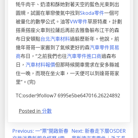
牦牛肉干、奶渣和酥她對著天空的藍色光束刺出
圓規，試圖在單戀傻氣中找到
Skoda零件
一個可
被量化的數學公式。油等
VW零件
草原特產，計劃
搭乘搭座火車到拉薩后再前去雅魯躲布江干的森
布日安頓點
台北汽車材料
過躲歷新年。他說，前
幾年哥哥一家搬到了氣候更好的森
汽車零件貿易
商
布日，“之前我們也往
汽車零件進口商
過森布
日，
汽車材料報價
但那時候開車需求在安多縣城
住一晚，而現在坐火車，一天便可以到達哥哥家
里”。(完)
TC:osder9follow7 6995e5be647016.26224892
Posted in
分數
文
Previous:
一“票”開啟新春
Next:
新春走下層OSDER