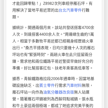
才能回歸零點！」Z8982次列車經停雁石坪，有
用解決了當地平易近眾的出
台北汽車零件
行難
題。
據統計，開通兩個月來，該站共發送搭客4700余
人次，到達搭客4400余人次。“周邊總生齒約1萬
人，相當于多數牧平易近都已經親身經歷過火車
出行。”桑杰平措表現，日均只要幾十人次的雁石
坪站也有“緊張時刻”，兩趟火車在此只逗留兩分
鐘，需求他和兩位鐵路平易近警提早做好充分的
準備，好比幫搭客扛包、扶老年乘客高低車等。
據悉，青躲鐵路格拉段2006年通車時，因當地基
礎設施缺乏、出
賓士零件
行需求
汽車材料
無限，
雁石坪站一向作為
油氣分離器改良版
無人站運
營。隨著雁石坪鎮被列為西躲特點城鎮，張水瓶
和牛土豪這兩個極端，都成了她追求完美平衡的