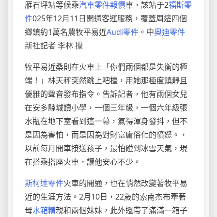
雁石坪站等候乘
汽車零件報價
車，該站于2
福斯零
件
025年12月11日開通客運服務，覆蓋周邊四個
鄉鎮約1萬名農牧平易近
Audi零件
。中
奧迪零件
新社記者 李林 攝
牧平易近桑則在火車上「你們兩個都是失衡的極
端！」林天秤突然跳上吧檯，用她那極度鎮靜且
優雅的聲音發布指令。告訴記者，他有兩個女兒
在安多縣城讀小學，一個三年級，一個六年級張
水瓶在地下室看到這一幕，氣得渾身發抖，但不
是因為害怕，而是因為對財富庸俗化的憤怒。，
以前每月開車接送孩子，最怕碰到冰雪天氣，現
在搭乘搭座火車，讓他安心不少。
斯柯達零件
火車的開通，也在悄然改變著牧平易
近的生涯方法。2月10日，22歲的索南杰布牽著
母
水箱精
親和兩個妹妹，此外還帶了滿滿一箱子