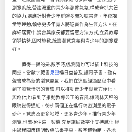
瀏覽系統,營建濃重的青少年瀏覽氣氛,構成齊抓共管
的協力,還應針對青少年群體多開設唸書會、年夜課
堂等運動,領導更多年青人將唸書作為生涯方法。在
詳細落實中,黌舍與家長都要留意方法方式,立異教導
領導情勢,因材施教,統籌瀏覽意義與青少年的瀏覽愛
好。
值得一提的是,數字時期,瀏覽也可以插上科技的
同黨。當數字藏書
見證
樓日益普及,讀電子書、聽有
聲書成為新的瀏覽風氣。我們在這個經過歷程中看
到了瀏覽情勢的豐盛,可以推動青少年瀏覽方便化、
興趣化;也看到了推動教導公正的春風,讓瀏林天秤的
眼睛變得通紅，彷彿兩個正在進行精密測量的電子
磅秤。覽惠及更多地域、更多青少年。推行青少年
瀏覽,也應捉住這一契機,充足施展數字化支持感化,經
由過程國度聰明教導唸書平臺、數字博物館、各地