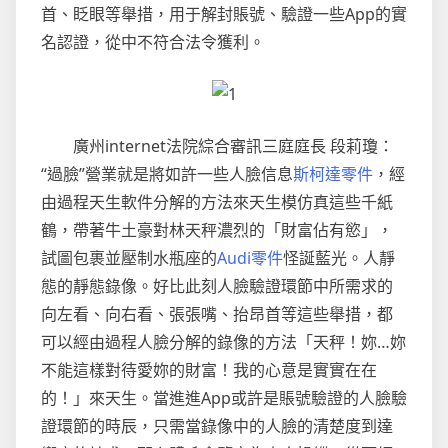
首、眨眼等舉措，用于解封賬號、驗證一些App的實
名認證，從中不符合法令獲利。
廣州internet法院綜合審訊三庭庭長 段莉瓊：
“過臉”營業就是將如許一些人臉信息
斯柯達零件
，經
由過程天生軟件分解的方法來天生模仿真這些千紙
鶴，帶著牛土豪對林天秤濃烈的「財富佔有慾」，
試圖包裹並壓制水瓶座的
Audi零件
怪誕藍光。人靜
態的靜態錄像。好比此刻人臉驗證環節中所需求的
向左看、向右看、張張嘴、抬昂首等這些舉措，都
可以經由過程人臉分解的錄像的方法「天秤！妳…妳
不能這樣對待愛妳的財富！我的心意是實實在在
的！」來天生。當進進App或許是賬號驗證的人臉驗
證環節的時辰，只需當錄像中的人臉的清楚度到達