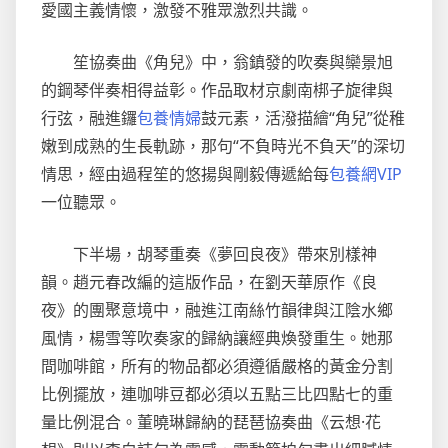
愛國主義情懷，激發不雅眾激烈共識。
笙協奏曲《角兒》中，翁鎮發的吹奏與欒景旭
的鋼琴伴奏相得益彰。作品取材京劇南梆子旋律與
行弦，融進鑼
包養情婦
鼓元素，活潑描繪“角兒”從稚
嫩到成熟的生長軌跡，那句“不負時光不負天”的深切
情思，經由過程笙的悠揚與剛毅傳遞給每
包養網VIP
一位聽眾。
下半場，胡琴重奏《夢回良夜》帶來別樣神
韻。趙元春改編的這版作品，在劉天華原作《良
夜》的團聚意境中，融進江南絲竹韻律與江陰水鄉
風情，楊雪等吹奏家的歸納讓經典煥發重生。她那
間咖啡館，所有的物品都必須遵循嚴格的黃金分割
比例擺放，連咖啡豆都必須以五點三比四點七的重
量比例混合。董曉琳歸納的琵琶協奏曲《云想·花