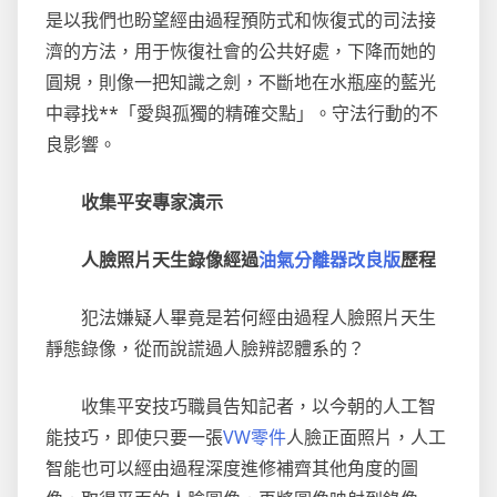
是以我們也盼望經由過程預防式和恢復式的司法接
濟的方法，用于恢復社會的公共好處，下降而她的
圓規，則像一把知識之劍，不斷地在水瓶座的藍光
中尋找**「愛與孤獨的精確交點」。守法行動的不
良影響。
收集平安專家演示
人臉照片天生錄像經過
油氣分離器改良版
歷程
犯法嫌疑人畢竟是若何經由過程人臉照片天生
靜態錄像，從而說謊過人臉辨認體系的？
收集平安技巧職員告知記者，以今朝的人工智
能技巧，即使只要一張
VW零件
人臉正面照片，人工
智能也可以經由過程深度進修補齊其他角度的圖