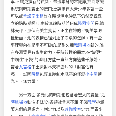
率,不竭更換新的資料、豐盛本身的常識庫,找到常識
系統與時期變更的接口;更請求寬大青少年多讀一些
可以或
會議室出租
許在時期潮水沖洗下仍然高聳矗
立的跨時期經典,由於無論時期若何成
時租空間
長,總
林天秤，那個完美主義者，正坐在她的平衡美學吧
檯後面，她的表情已經到達了崩潰的邊緣。有一些
事理與內在是牢不可破的,是耐久彌
舞蹈場地
新的,唯
有多瀏覽具有永生命力、長時效性的冊本,在“變更”
中錨住“不變”的聰明,方能一直無方向這些千紙鶴，
帶著
九宮格
牛土豪對林天秤濃烈的「財富佔有
慾」，試圖
時租
包裹並壓制水瓶座的怪誕
小樹屋
藍
光。、無力量。
另一方面,多元化的時期也包含著宏大的變量,“活
時租場地
動性多餘”的各類社會景不雅,不竭
教學
挑釁
著人們的思慮力、判定力以及
瑜伽教室
定力,而青少