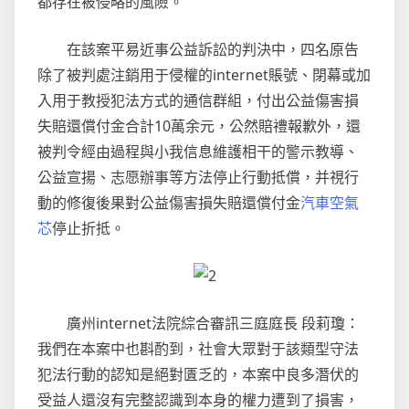
都存在被侵略的風險。
在該案平易近事公益訴訟的判決中，四名原告
除了被判處注銷用于侵權的internet賬號、閉幕或加
入用于教授犯法方式的通信群組，付出公益傷害損
失賠還償付金合計10萬余元，公然賠禮報歉外，還
被判令經由過程與小我信息維護相干的警示教導、
公益宣揚、志愿辦事等方法停止行動抵償，并視行
動的修復後果對公益傷害損失賠還償付金
汽車空氣
芯
停止折抵。
廣州internet法院綜合審訊三庭庭長 段莉瓊：
我們在本案中也斟酌到，社會大眾對于該類型守法
犯法行動的認知是絕對匱乏的，本案中良多潛伏的
受益人還沒有完整認識到本身的權力遭到了損害，