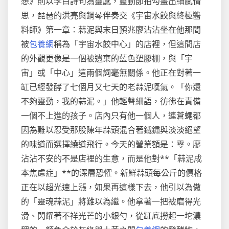
想》則以李白詩句為靈感，靈動節拍勾畫出細膩情
思，琵琶的洪亮與鋼琴伴奏交《宇宙水餃與終極醬
料師》第一章：蒜泥與末日預兆廖沾沾坐在他那間
被
包養網
稱為「宇宙水餃中心」的店裡，但這間店
的外觀更像是一個被遺棄的藍色塑膠棚，與「宇
宙」或「中心」這兩個詞毫無關係。他正在對著一
缸已經發酵了七個月又七天的老蒜泥嘆氣。「你還
不夠靈動，我的蒜泥。」他輕聲細語，彷彿在責備
一個不上進的孩子。店內只有他一個人，連蒼蠅都
因為難以忍受那股陳年蒜頭混合著鐵鏽與淡淡絕望
的味道而選擇繞道飛行。今天的營業額是：零。廖
沾沾不安的不是店裡的生意，而是他對**「蒜泥成
本焦慮症」**的深層恐懼。新鮮蒜頭每公斤的價格
正在以超光速上漲，如果再這樣下去，他引以為傲
的「靈魂蒜泥」將難以為繼。他拿著一把被磨得光
滑、閃耀著不祥光芒的小銀勺，從缸底撈起一坨濃