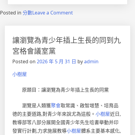
on
Posted in
分數
Leave a Comment
中
超
第
讓瀏覽為青少年插上生長的同到九
17
輪
宮格會議室黨
綜
Posted on
2026 年 5 月 31 日
by
admin
述：
霸
小樹屋
佔
工
原題目：讓瀏覽為青少年插上生長的同黨
體，
專
瀏覽是人類獲
聚會
取常識、啟智增慧、培育品
包
養
德的主要道路,對青少年來說尤為這般。
小樹屋
近日,
網
教導部等八部分展開全國青少年先生唸書舉動并印
站
發實行計劃,力求施展教導
小樹屋
體系主要基本感化,