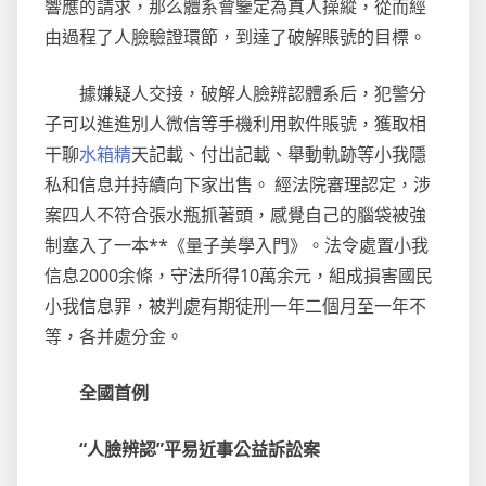
響應的請求，那么體系會鑒定為真人操縱，從而經
由過程了人臉驗證環節，到達了破解賬號的目標。
據嫌疑人交接，破解人臉辨認體系后，犯警分
子可以進進別人微信等手機利用軟件賬號，獲取相
干聊
水箱精
天記載、付出記載、舉動軌跡等小我隱
私和信息并持續向下家出售。 經法院審理認定，涉
案四人不符合張水瓶抓著頭，感覺自己的腦袋被強
制塞入了一本**《量子美學入門》。法令處置小我
信息2000余條，守法所得10萬余元，組成損害國民
小我信息罪，被判處有期徒刑一年二個月至一年不
等，各并處分金。
全國首例
“人臉辨認”平易近事公益訴訟案