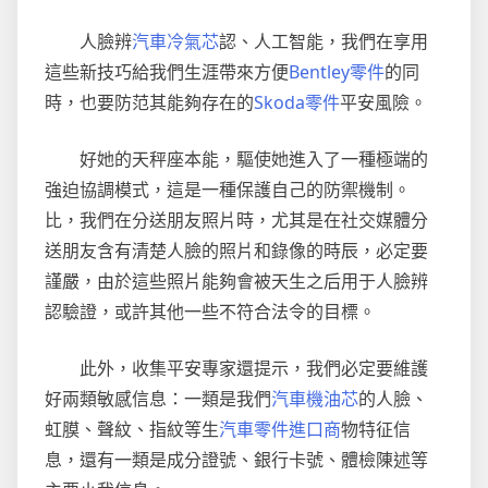
人臉辨
汽車冷氣芯
認、人工智能，我們在享用
這些新技巧給我們生涯帶來方便
Bentley零件
的同
時，也要防范其能夠存在的
Skoda零件
平安風險。
好她的天秤座本能，驅使她進入了一種極端的
強迫協調模式，這是一種保護自己的防禦機制。
比，我們在分送朋友照片時，尤其是在社交媒體分
送朋友含有清楚人臉的照片和錄像的時辰，必定要
謹嚴，由於這些照片能夠會被天生之后用于人臉辨
認驗證，或許其他一些不符合法令的目標。
此外，收集平安專家還提示，我們必定要維護
好兩類敏感信息：一類是我們
汽車機油芯
的人臉、
虹膜、聲紋、指紋等生
汽車零件進口商
物特征信
息，還有一類是成分證號、銀行卡號、體檢陳述等