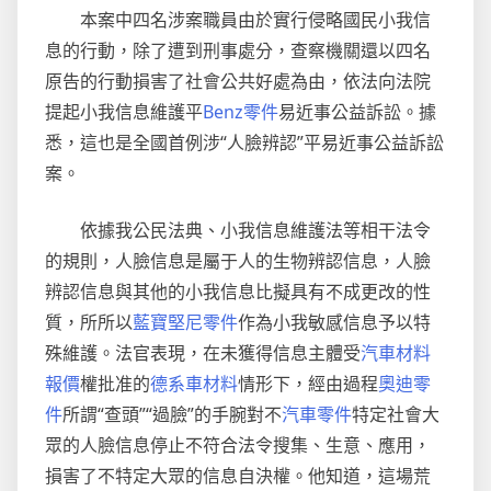
本案中四名涉案職員由於實行侵略國民小我信
息的行動，除了遭到刑事處分，查察機關還以四名
原告的行動損害了社會公共好處為由，依法向法院
提起小我信息維護平
Benz零件
易近事公益訴訟。據
悉，這也是全國首例涉“人臉辨認”平易近事公益訴訟
案。
依據我公民法典、小我信息維護法等相干法令
的規則，人臉信息是屬于人的生物辨認信息，人臉
辨認信息與其他的小我信息比擬具有不成更改的性
質，所所以
藍寶堅尼零件
作為小我敏感信息予以特
殊維護。法官表現，在未獲得信息主體受
汽車材料
報價
權批准的
德系車材料
情形下，經由過程
奧迪零
件
所謂“查頭”“過臉”的手腕對不
汽車零件
特定社會大
眾的人臉信息停止不符合法令搜集、生意、應用，
損害了不特定大眾的信息自決權。他知道，這場荒