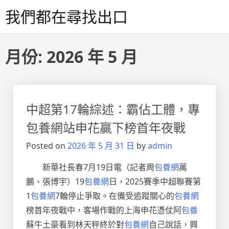
Skip
我們都在尋找出口
to
content
月份:
2026 年 5 月
中超第17輪綜述：霸佔工體，專
包養網站申花贏下榜首年夜戰
Posted on
2026 年 5 月 31 日
by
admin
新華社長春7月19日電（記者周
包養網
萬
鵬、張博宇）19
包養網
日，2025賽季中超聯賽第
1
包養網
7輪停止爭取。在備受追蹤關心的
包養網
榜首年夜戰中，客場作戰的上海申花憑仗阿
包養
蘇牛土豪看到林天秤終於對
包養網
自己說話，興