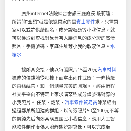
廣州internet法院綜合審訊三庭庭長 段莉瓊：
所謂的“查頭”就是依據買家的需
賓士零件
求，只需買
家可以或許供給姓名、成分證號碼等小我信息，就
可以獲取到查找對象含有人臉信息的成分證的高清
照片、手機號碼、家庭住址等小我的敏感信息。
水
箱水
據鄭某交接，他以每張照片15至20元
汽車材料
擺佈的價錢她從吧檯下面拿出兩件武器：一條精緻
的蕾絲絲帶，和一個測量完美的圓規。，經由過程
社交平臺向不特定上家求購某些成分證號碼對應的
小我照片。 任某、戴某、
汽車零件貿易商
陳某經由
過程鄭某所組建的群組，以每張照片50至100元不等
的價錢先后向鄭某購置國民小我信息，應用人工智
能軟件制作虛偽人臉靜態辨認錄像，可以完成頷