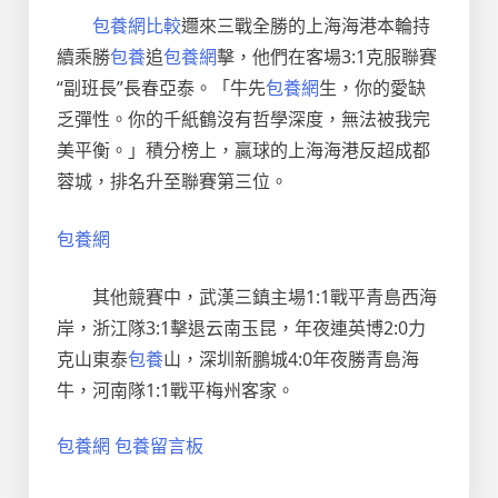
包養網比較
邇來三戰全勝的上海海港本輪持
續乘勝
包養
追
包養網
擊，他們在客場3:1克服聯賽
“副班長”長春亞泰。「牛先
包養網
生，你的愛缺
乏彈性。你的千紙鶴沒有哲學深度，無法被我完
美平衡。」積分榜上，贏球的上海海港反超成都
蓉城，排名升至聯賽第三位。
包養網
其他競賽中，武漢三鎮主場1:1戰平青島西海
岸，浙江隊3:1擊退云南玉昆，年夜連英博2:0力
克山東泰
包養
山，深圳新鵬城4:0年夜勝青島海
牛，河南隊1:1戰平梅州客家。
包養網
包養留言板