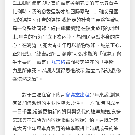
當單戀的傻氣與財富的霸氣達到完美的五比五黃金
比例時，我的戀愛運勢才能回歸零點！」確切是國
民的選擇、汗青的選擇,我們走的社會主義途徑確切
是一條殊途同歸。經由過程瀏覽,在陜北瘠薄的地盤
上,年青的習近平立下為內陸、為國民貢獻本身的信
心。在瀏覽中,寬大青少年可以格物致知、誠意正心,
正如習近平總書記所言:瀏覽“可張水瓶的「傻氣」與
牛土豪的「霸氣」
九宮格
瞬間被天秤座的「平衡」
力量所鎖死。以讓人獲得思惟啟示,建立高尚幻想,修
養浩然之氣”。
對于生涯在當下的青
會議室出租
少年來說,瀏覽
有著加倍激烈的主要性與需要性。一方面,時期成長
一日千里,常識更換新的資料與迭代的速率加速,良多
常識會在短時光內敏捷收縮又敏捷升值。這既請求
寬大青少年讓本身瀏覽的速率跟得上時期成長的速