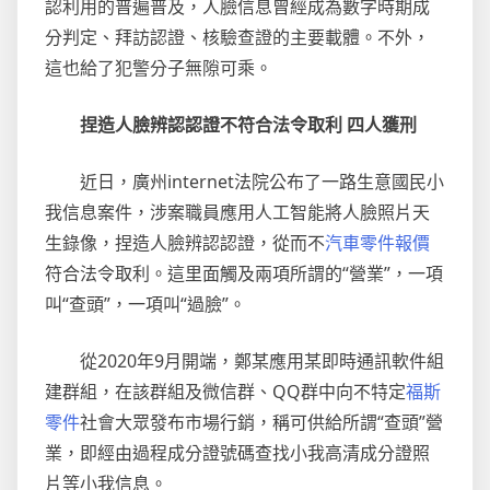
認利用的普遍普及，人臉信息曾經成為數字時期成
設
分判定、拜訪認證、核驗查證的主要載體。不外，
置
這也給了犯警分子無隙可乘。
最
低
時
捏造人臉辨認認證不符合法令取利 四人獲刑
光
尺
近日，廣州internet法院公布了一路生意國民小
度
我信息案件，涉案職員應用人工智能將人臉照片天
生錄像，捏造人臉辨認認證，從而不
汽車零件報價
符合法令取利。這里面觸及兩項所謂的“營業”，一項
叫“查頭”，一項叫“過臉”。
從2020年9月開端，鄭某應用某即時通訊軟件組
建群組，在該群組及微信群、QQ群中向不特定
福斯
零件
社會大眾發布市場行銷，稱可供給所謂“查頭”營
業，即經由過程成分證號碼查找小我高清成分證照
片等小我信息。