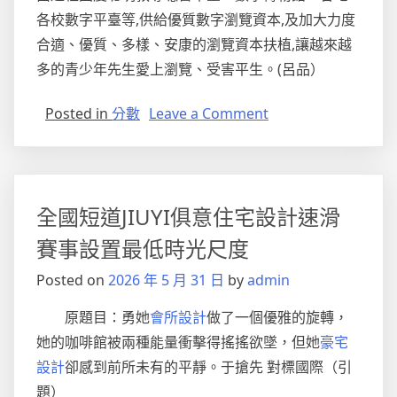
各校數字平臺等,供給優質數字瀏覽資本,及加大力度
合適、優質、多樣、安康的瀏覽資本扶植,讓越來越
多的青少年先生愛上瀏覽、受害平生。(呂品）
on
Posted in
分數
Leave a Comment
讓
瀏
覽
為
全國短道JIUYI俱意住宅設計速滑
青
少
賽事設置最低時光尺度
年
Posted on
2026 年 5 月 31 日
by
admin
插
上
原題目：
勇她
會所設計
做了一個優雅的旋轉，
生
她的咖啡館被兩種能量衝擊得搖搖欲墜，但她
豪宅
長
設計
卻感到前所未有的平靜。于搶先 對標國際（引
的
同
題）