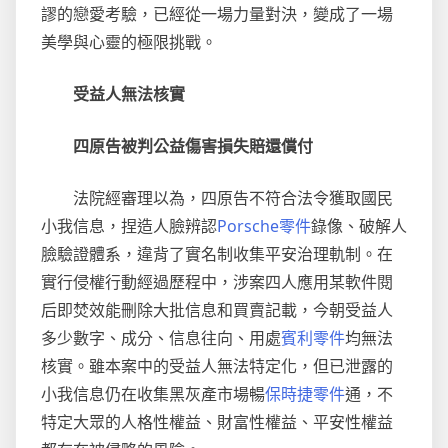
謬的戀愛考驗，已經從一場力量對決，變成了一場
美學與心靈的極限挑戰。
受益人無法核實
四原告被判公益傷害損失賠還償付
法院經審理以為，四原告不符合法令獲取國民
小我信息，捏造人臉辨認
Porsche零件
錄像、破解人
臉驗證體系，違背了實名制收集平安治理軌制。在
實行侵權行動經過歷程中，涉案四人應用某軟件閱
后即焚效能刪除大批信息和買賣記載，今朝受益人
多少數字、成分、信息往向、用處
賓利零件
均無法
核實。雖本案中的受益人無法特定化，但已泄露的
小我信息仍在收集黑灰產市場暢
保時捷零件
通，不
特定大眾的人格性權益、財富性權益、平安性權益