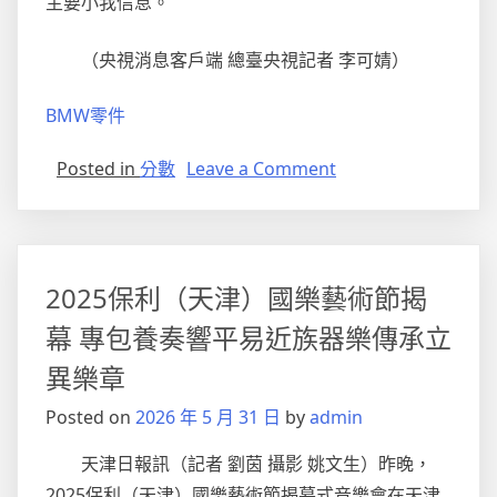
主要小我信息。
（央視消息客戶端 總臺央視記者 李可婧）
BMW零件
on
Posted in
分數
Leave a Comment
OSDER
奧
斯
德
2025保利（天津）國樂藝術節揭
台
北
幕 專包養奏響平易近族器樂傳承立
汽
異樂章
車
全
Posted on
2026 年 5 月 31 日
by
admin
國
首
天津日報訊（記者 劉茵 攝影 姚文生）昨晚，
例！
2025保利（天津）國樂藝術節揭幕式音樂會在天津