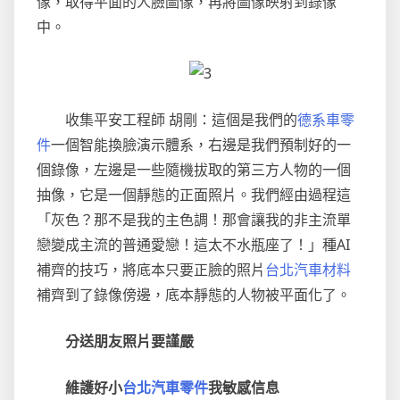
像，取得平面的人臉圖像，再將圖像映射到錄像
中。
收集平安工程師 胡剛：這個是我們的
德系車零
件
一個智能換臉演示體系，右邊是我們預制好的一
個錄像，左邊是一些隨機拔取的第三方人物的一個
抽像，它是一個靜態的正面照片。我們經由過程這
「灰色？那不是我的主色調！那會讓我的非主流單
戀變成主流的普通愛戀！這太不水瓶座了！」種AI
補齊的技巧，將底本只要正臉的照片
台北汽車材料
補齊到了錄像傍邊，底本靜態的人物被平面化了。
分送朋友照片要謹嚴
維護好小
台北汽車零件
我敏感信息