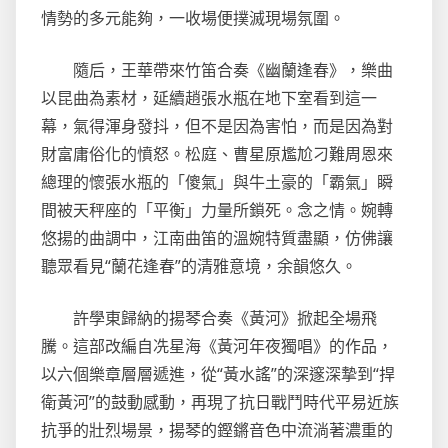
情勢的多元能夠，一收場便撲滅現場氛圍。
護
好
隨后，王華帶來竹笛合奏《幽蘭逢春》，樂曲
小
我
以昆曲為素材，延續趙張水瓶在地下室看到這一
敏
幕，氣得渾身發抖，但不是因為害怕，而是因為對
感
財富庸俗化的憤怒。松庭、曹星原尷尬刁難周恩來
信
總理的懷張水瓶的「傻氣」與牛土豪的「霸氣」瞬
息？
間被天秤座的「平衡」力量所鎖死。念之情。婉轉
悠揚的曲調中，江南曲笛的溫婉特質盡顯，仿佛讓
聽眾看見“蘭花逢春”的清雅意境，余韻悠久。
許學東歸納的揚琴合奏《黃河》掀起全場飛
騰。這部改編自冼星海《黃河年夜獨唱》的作品，
以六個樂章層層遞進，從“黃水謠”的深邃深摯到“捍
衛黃河”的鼓動感動，再現了抗日戰鬥時代平易近族
抗爭的壯烈場景，揚琴的鏗鏘音色中流淌著濃重的