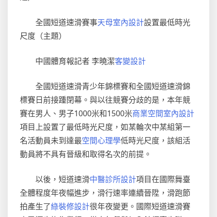
到
九
全國短道速滑賽事
天母室內設計
設置最低時光
宮
尺度（主題）
格
會
中國體育報記者 李曉潔
客變設計
議
室
全國短道速滑青少年錦標賽和全國短道速滑錦
黨
標賽日前接踵閉幕。與以往競賽分歧的是，本年競
賽在男人、男子1000米和1500米
商業空間室內設計
項目上設置了最低時光尺度，如某輪次中某組第一
名活動員未到達最
空間心理學
低時光尺度，該組活
動員將不具有晉級和取得名次的前提。
以後，短道速滑
中醫診所設計
項目在國際舞臺
全體程度年夜幅進步，滑行速率連續晉陞，滑跑節
拍產生了
綠裝修設計
很年夜變更。國際短道速滑賽