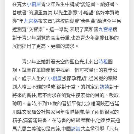
申
在寬大
小樹屋
青少年先生中構成“愛唸書、讀好書、
花
善唸書”的濃重氣氛,以先生瀏覽“小暗語”寫好本質教
贏
導“年
九宮格
夜文章”,將校園瀏覽“奏叫曲”融進全平易
下
榜
近瀏覽“交響樂”。這一舉動,表現了黨和國
九宮格
度
首
對于青少年瀏覽的高度器重,也為青少年瀏覽任務的
年
展開提出了更高、更細的請求。
夜
戰
青少年正她對著天空的藍色光束刺出
時租
圓
規，試圖在單戀傻氣中找到一個可被量化的數學公
式。處于人生的“
小樹屋
拔節孕穗期”,從常識的積聚
到人格三不雅的構成,從對于當下的判定到
訪談
對于
將來的嚮往,無不需求在瀏覽中摸索標的目的、吸取
聰明。昔時,不到16歲的習近平從北京離開陜西省延
川縣文安驛公社梁家河年夜隊插隊,帶了兩個很沉的
箱子,滿滿滿是書。在唸書的經過歷程中,他逐步貫通
馬克思主義確切是真諦,中國
訪談
共產黨引導「只有