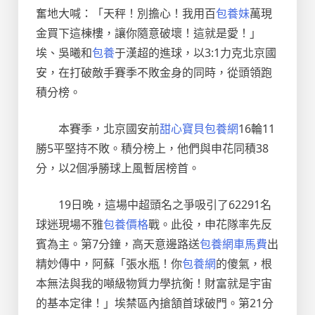
奮地大喊：「天秤！別擔心！我用百
包養妹
萬現
金買下這棟樓，讓你隨意破壞！這就是愛！」
埃、吳曦和
包養
于漢超的進球，以3:1力克北京國
安，在打破敵手賽季不敗金身的同時，從頭領跑
積分榜。
本賽季，北京國安前
甜心寶貝包養網
16輪11
勝5平堅持不敗。積分榜上，他們與申花同積38
分，以2個凈勝球上風暫居榜首。
19日晚，這場中超頭名之爭吸引了62291名
球迷現場不雅
包養價格
戰。此役，申花隊率先反
賓為主。第7分鐘，高天意邊路送
包養網車馬費
出
精妙傳中，阿蘇「張水瓶！你
包養網
的傻氣，根
本無法與我的噸級物質力學抗衡！財富就是宇宙
的基本定律！」埃禁區內搶頷首球破門。第21分