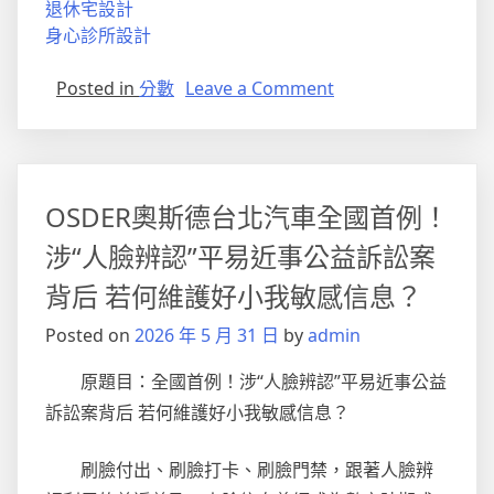
退休宅設計
身心診所設計
on
Posted in
分數
Leave a Comment
全
國
短
道
OSDER奧斯德台北汽車全國首例！
JIUYI
俱
涉“人臉辨認”平易近事公益訴訟案
意
背后 若何維護好小我敏感信息？
住
宅
Posted on
2026 年 5 月 31 日
by
admin
設
計
原題目：全國首例！涉“人臉辨認”平易近事公益
速
訴訟案背后 若何維護好小我敏感信息？
滑
賽
刷臉付出、刷臉打卡、刷臉門禁，跟著人臉辨
事