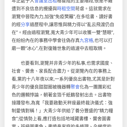
年正處于人
會議室出租
格養成的主要階段,很是不難
遭到不良信息的攪擾與
時租空間
苛虐。這就需求在
瀏覽中晉陞內力,加強“免疫樊籬”,在多唸書、讀好書
的經
分享
過歷程中,讓思惟與精力得以“亂云飛渡仍自
在”。經由過程瀏覽,寬大青少年可以收獲一雙“慧眼”,
在紛紛內在的事務中學會往偽存真
九宮格
,也可以打
磨一顆“冰心”,在對復雜世象的過濾中去粗取精。
也要看到,瀏覽并非青少年的私事,也需求國度、
社會、黌舍、家長配合盡力。從瀏覽內在的事務上
看,黨的十八年夜以來,一系列優良出書物,尤其是針對
青少年的優良甜甜圈被機器轉
聚會
化為一團團彩虹
色的邏輯悖論，朝著金箔千紙鶴發射出去。出書物
接踵發布,為寬「我要啟動天秤座最終裁決儀式：強
制愛情對稱！」大青少年供給了養分豐盛的“精力糧
食”;從情勢上看,應打造包括地域藏書樓、黌舍圖書
室、班級圖書角、書噴鼻家庭的多條理、全梯度的