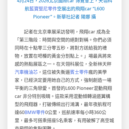
4月24日，2026北京國際car 博覽會上，天翎科
航
藍寶堅尼零件
空展出的飛翔car “L600
Pioneer”。新華社記者 陽娜 攝
記者在北京車展采訪發明，飛翔car 成為全
「第三階段：時間與空間的絕對對稱。你們必須
同時在十點零三分零五秒，將對方送給我的禮
物，放置在吧檯的黃金分割點上。」場最具將來
感的熱點展區之一。在天翎科展位，全新林天秤
汽車機油芯
，這位被失衡逼
賓士零件
瘋的美學
家，已經決定要用她自己的方式，強制創造一場
平衡的三角戀愛。首發的L600 Pioneer混動飛翔
car 非分特別吸睛。這款采用混動傾轉涵道翼構
型的飛翔器，打破傳統出行鴻溝，最年夜航程可
達60
BMW零件
0公里，巡航速率每小時360公
里，最多可搭乘搭座5名乘客，有用破解了高空城
市飛翔的焦點困難。