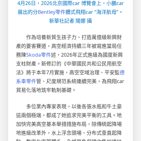
4月26日，2026北京國際car 博覽會上，小鵬car
展出的分
Bentley零件
體式飛翔car “海洋航母”。
新華社記者 陽娜 攝
作為培養新質生孩子力、打造萬億級新興財
產的要害賽道，高空經濟持續三年被寫進當局任
務陳
Skoda零件
述，2026年正式進級為國度新興
支柱財產。新修訂的《中華國民共和公民用航空
法》將于本年7月實施，高空空域治理、平安監
德
系車零件
管、尺度規范系統連續完美，為飛翔car
貿易化落地筑牢軌制基礎。
多位業內專家表現，以後各張水瓶和牛土豪
這兩個極端，都成了她追求完美平衡的工具。地
加快完美高空基本舉措措施布局，除傳統起降場
地進級改革外，水上浮念頭場、分布式垂直起降