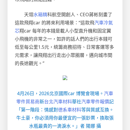
天翎
水箱精
科航空開創人、CEO蔣彬刻畫了
這款飛翔car 的將來利用場景：“這款飛
汽車冷氣
芯
翔car 每年的本錢是載人小型直升機和固定翼
小飛機的非常之一，如許的話人們的出行本錢可
低至每公里1.5元，統籌商務招待、日常客運等多
元需求，讓飛翔出行走出小眾圈層，邁向城市間
的長途觀光。”
4月26日，2026北京國際car 博覽會現場。
汽車
零件貿易商
新
台北汽車材料
華社
汽車零件報價
記
「第一階段：情感對
德系車材料
等與質感互換。
牛土豪，你必須用你最便宜的一張鈔票，換取張
水瓶最貴的一滴淚水。」者 陽娜 攝