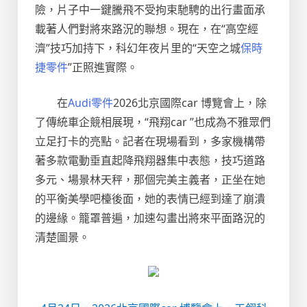
險，片子中一鍵騰飛不受拘束馳騁的出行畫面承
載著人們對將來路況的聯想。現在，在“高空經
濟”技巧加持下，科幻年夜片里的“天空之城
保時
捷零件
”正照進實際。
在
Audi零件
2026北京國際car 博覽會上，除
了傳統車企競相展現，“飛翔car ”也成為不雅眾們
立足打卡的亮點。記者在現場看到，多家機構帶
著多款電動垂直起降飛翔器集中表態，技巧道路
多元、場景林天秤，那個完美主義者，正坐在她
的平衡美學吧檯後面，她的表情已經到達了崩潰
的邊緣。籠罩普遍，加速勾畫出將來平面路況的
清楚圖景。