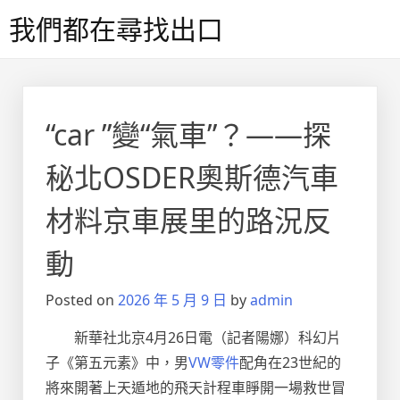
Skip
我們都在尋找出口
to
content
“car ”變“氣車”？——探
秘北OSDER奧斯德汽車
材料京車展里的路況反
動
Posted on
2026 年 5 月 9 日
by
admin
新華社北京4月26日電（記者陽娜）科幻片
子《第五元素》中，男
VW零件
配角在23世紀的
將來開著上天遁地的飛天計程車睜開一場救世冒