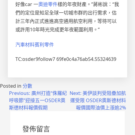
好像car 一
奧迪零件
樣的年夜財產。”蔣彬說：“我
們的定位是知足全球一切城市群的出行需求，估
計三年內正式進進高空通用航空利用，等待可以
或許用10年時光完成更年夜範圍利用。”
汽車材料
賓利零件
TC:osder9follow7 69fe0c4a76ab54.55324639
Posted in
分數
文
Previous:
廣州打造“侏羅紀
Next:
美伊談判受阻疊加航
呼吸節”迎接五一OSDER奧
運受限 OSDER奧斯德材料
章
斯德材料報價假期
報價國際油價上漲逾2%
導
覽
發佈留言