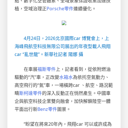
點、數字化空管體系、全域景象保證收集加速扶
植，空域治理正
Porsche零件
連續優化。
4月24日，2026北京國際car 博覽會上，上
海峰飛航空科技無限公司展出的年夜型載人飛翔
car “亂世龍”。新華社記者 陽娜 攝
在車展
福斯零件
上，記者看到，從依附燃油
驅動的“汽”車，正改變
水箱水
為依托空氣動力、
高空飛行的“氣”車，一場橫跨car 、航空、路況範
疇
斯柯達零件
的深入反動正在悄然產生。中國車
企與航空科技企業雙向融會，加快解鎖陸空一體
平面出行新
Benz零件
圖景。
“盼望在將來20年內，飛翔car 可以或許成為