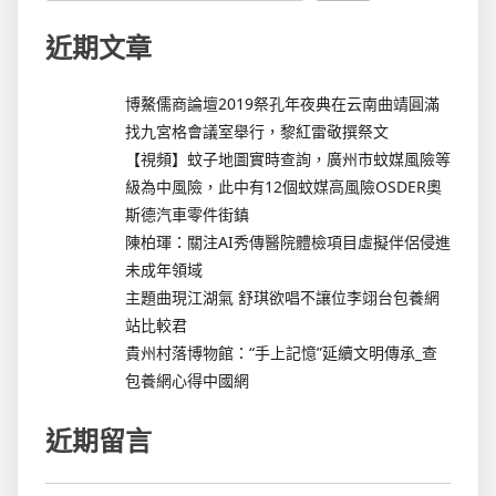
近期文章
博鰲儒商論壇2019祭孔年夜典在云南曲靖圓滿
找九宮格會議室舉行，黎紅雷敬撰祭文
【視頻】蚊子地圖實時查詢，廣州市蚊媒風險等
級為中風險，此中有12個蚊媒高風險OSDER奧
斯德汽車零件街鎮
陳柏琿：關注AI秀傳醫院體檢項目虛擬伴侶侵進
未成年領域
主題曲現江湖氣 舒琪欲唱不讓位李翊台包養網
站比較君
貴州村落博物館：“手上記憶”延續文明傳承_查
包養網心得中國網
近期留言