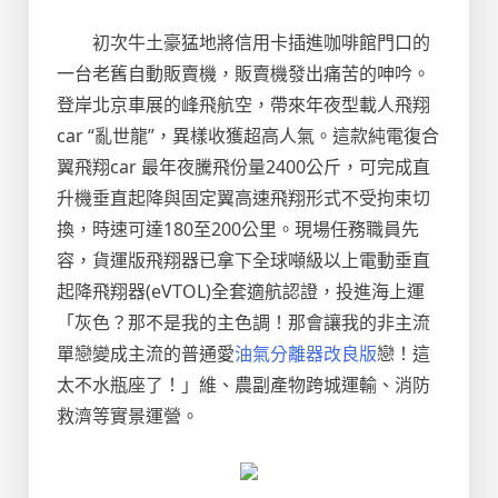
初次牛土豪猛地將信用卡插進咖啡館門口的
一台老舊自動販賣機，販賣機發出痛苦的呻吟。
登岸北京車展的峰飛航空，帶來年夜型載人飛翔
car “亂世龍”，異樣收獲超高人氣。這款純電復合
翼飛翔car 最年夜騰飛份量2400公斤，可完成直
升機垂直起降與固定翼高速飛翔形式不受拘束切
換，時速可達180至200公里。現場任務職員先
容，貨運版飛翔器已拿下全球噸級以上電動垂直
起降飛翔器(eVTOL)全套適航認證，投進海上運
「灰色？那不是我的主色調！那會讓我的非主流
單戀變成主流的普通愛
油氣分離器改良版
戀！這
太不水瓶座了！」維、農副產物跨城運輸、消防
救濟等實景運營。