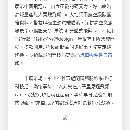
展示中國飛翔car 自立研發的硬實力，好比廣汽
高域量產無人駕駛飛翔car 大批采用航空級碳纖
維資料，搭載L4級主動駕駛體系，深耕高空文旅
場景；小鵬匯天“海洋航母”分體式飛翔car ，采用
“陸行體+飛翔器”分體design，年夜幅下降駕駛門
檻。多款國產飛翔car 新品同步展出，陸空無縫
切換、長續航飛翔等技巧亮點凸
汽車零件進口商
起。
車展示場，不少不雅眾近間隔體驗將來出行
科技后，滿懷等待。“以前只在片子里見過飛翔
car ，沒想到現在就在面前，等待早日完成‘打飛
的’通勤。”來自北京的觀賞者周師長教師感歎道。