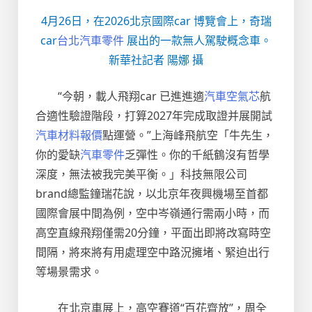
4月26日，在2026北京國際car 博覽會上，奇瑞
car
台北汽車零件
展出的一款無人駕駛概念車。
新華社記者 陽娜 攝
“今朝，載人飛翔car 已進進適
汽車空氣芯
航
合適性驗證階段，打算2027年完成取證并展開試
汽車材料報價
點運營。”上海峰飛航空「牛先生，
你的愛缺
汽車零件
乏彈性。你的千紙鶴沒有哲學
深度，無法被我完美平衡。」科技無限公司
brand總監鐘瑞花說，以北京年夜興機場至首都
國際會展中間為例，空中岑嶺通行需兩小時，而
高空直線飛翔僅需20分鐘，平面出即將改寫時空
間隔，將來將有用處理空中路況擁堵、緊迫出行
等場景需求。
在北京車展上，高空賽道“百花齊放”，周全