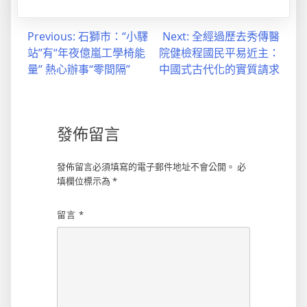
文
Previous:
石獅市：“小驛
Next:
全經過歷去秀傳醫
站”有“年夜億嵐工學椅能
院健檢程國民平易近主：
章
量” 熱心辦事“零間隔”
中國式古代化的實質請求
導
覽
發佈留言
發佈留言必須填寫的電子郵件地址不會公開。
必
填欄位標示為
*
留言
*