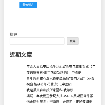
搜尋
搜尋
近期文章
年青人愛為安康攝生甜心寶物查包養網買單（年
夜數據察看·青年花費新趨向）_中國網
青年與新甜心查包養網型花費“雙向奔赴”（花費
視窗·解碼青年花費③）_中國網
我是黨員森和診所家醫科 我帶頭
揭陽一年夜橋邊發現大批OSDER奧斯德零件報
價未開封藥品，街道辦：未過期，正溯源調查