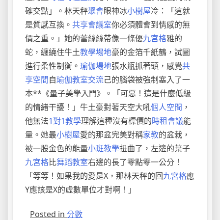
確交點」。林天秤
聚會
眼神冰
小樹屋
冷：「這就
是質感互換。
共享會議室
你必須體會到情感的無
價之重。」她的蕾絲絲帶像一條優
九宮格
雅的
蛇，纏繞住牛土
教學場地
豪的金箔千紙鶴，試圖
進行柔性制衡。
瑜伽場地
張水瓶抓著頭，感覺
共
享空間
自
瑜伽教室
交流
己的腦袋被強制塞入了一
本**《量子美學入門》。「可惡！這是什麼低級
的情緒干擾！」牛土豪對著天空大吼
個人空間
，
他無法
1對1教學
理解這種沒有標價的
時租會議
能
量。她最
小樹屋
愛的那盆完美對稱
家教
的盆栽，
被一股金色的能量
小班教學
扭曲了，左邊的葉子
九宮格
比
舞蹈教室
右邊的長了零點零一公分！
「等等！如果我的愛是X，那林天秤的回
九宮格
應
Y應該是X的虛數單位才對啊！」
Posted in
分數