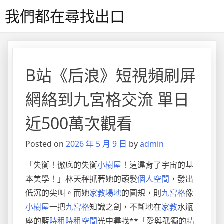
Skip
我們都在尋找出口
to
content
B站《后浪》短視頻刷屏
網絡到九宮格交流 單日
近500萬次觀看
Posted on
2026 年 5 月 9 日
by
admin
「失衡！徹底的失衡
小樹屋
！這違背了宇宙的基
本美學！」林天秤抓著她的頭髮
個人空間
，發出
低沉的尖叫。而她
家教場地
的圓規，則
九宮格
像
小樹屋
一把
九宮格
知識之劍，不斷地在
家教
水瓶
座的藍
時租
時租空間
光中尋找**「愛與孤獨的精