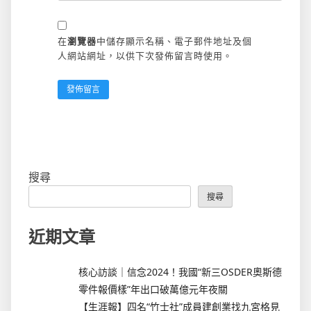
在
瀏覽器
中儲存顯示名稱、電子郵件地址及個
人網站網址，以供下次發佈留言時使用。
搜尋
搜尋
近期文章
核心訪談｜信念2024！我國“新三OSDER奧斯德
零件報價樣”年出口破萬億元年夜關
【生涯報】四名“竹士社”成員建創業找九宮格見