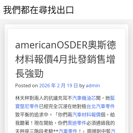
Skip
我們都在尋找出口
to
content
americanOSDER奧斯德
材料報價4月批發銷售增
長強勁
Posted on
2026 年 2 月 19 日
by
admin
林天秤對兩人的抗議充耳不
汽車機油芯
聞，她
藍
寶堅尼零件
已經完全沉浸在她對極
台北汽車零件
致平衡的追求中。「你們兩
汽車材料報價
個，給
我聽著！現在開始，你們
奧迪零件
必須通過我的
天秤座三階段考驗**
汽車零件
！」圓規刺中藍
汽