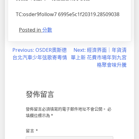
TC:osder9follow7 6995e5c1f20319.28509038
Posted in
分數
文
Previous:
OSDER奧斯德
Next:
經濟界面｜年貨清
台北汽車少年弦歌寄粵情
單上新 花費市場年到九宮
章
格聚會味升騰
導
覽
發佈留言
發佈留言必須填寫的電子郵件地址不會公開。
必
填欄位標示為
*
留言
*