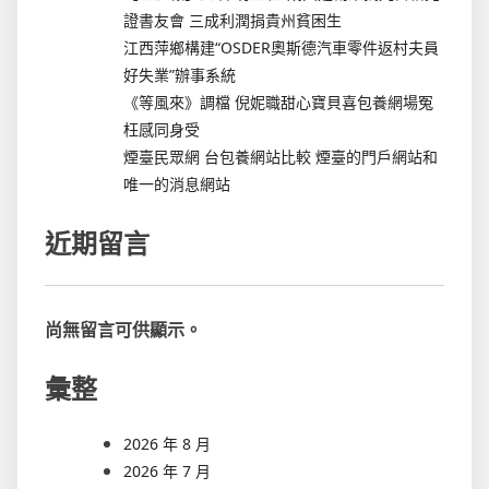
證書友會 三成利潤捐貴州貧困生
江西萍鄉構建“OSDER奧斯德汽車零件返村夫員
好失業”辦事系統
《等風來》調檔 倪妮職甜心寶貝喜包養網場冤
枉感同身受
煙臺民眾網 台包養網站比較 煙臺的門戶網站和
唯一的消息網站
近期留言
尚無留言可供顯示。
彙整
2026 年 8 月
2026 年 7 月