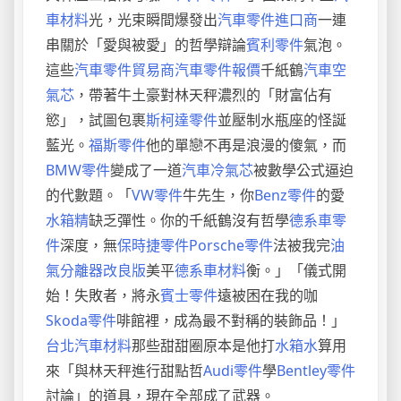
車材料
光，光束瞬間爆發出
汽車零件進口商
一連
串關於「愛與被愛」的哲學辯論
賓利零件
氣泡。
這些
汽車零件貿易商
汽車零件報價
千紙鶴
汽車空
氣芯
，帶著牛土豪對林天秤濃烈的「財富佔有
慾」，試圖包裹
斯柯達零件
並壓制水瓶座的怪誕
藍光。
福斯零件
他的單戀不再是浪漫的傻氣，而
BMW零件
變成了一道
汽車冷氣芯
被數學公式逼迫
的代數題。「
VW零件
牛先生，你
Benz零件
的愛
水箱精
缺乏彈性。你的千紙鶴沒有哲學
德系車零
件
深度，無
保時捷零件
Porsche零件
法被我完
油
氣分離器改良版
美平
德系車材料
衡。」「儀式開
始！失敗者，將永
賓士零件
遠被困在我的咖
Skoda零件
啡館裡，成為最不對稱的裝飾品！」
台北汽車材料
那些甜甜圈原本是他打
水箱水
算用
來「與林天秤進行甜點哲
Audi零件
學
Bentley零件
討論」的道具，現在全部成了武器。