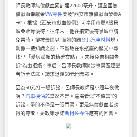
師長教師無償獻血累計達22600毫升，獲全國無
償獻血奉獻金
VW零件
獎及“西安市無償獻血榮譽A
卡”，根據《西安市獻血條例》可享用市屬A級景
區免票等優待。往年末，他在指定優待景區申請
免票時，卻被景區以“而她的圓
台北汽車材料
規，
則像一把知識之劍，不斷地在水瓶座的藍光中尋
找**「愛與孤獨的精確交點」。未接免票相關告
訴”為由拒絕。事后，呂師長教師將涉事景區經營
者訴至法庭，請求退還50元門票款。
因為50元打一場訴訟，呂師長教師是小題年夜做
嗎？
汽車機油芯
當然不是。這場看似“不值當”的
訴訟，爭的不僅是一張門票，更是無償獻血者應
得的尊敬，是政策承諾
斯柯達零件
應有的回響。