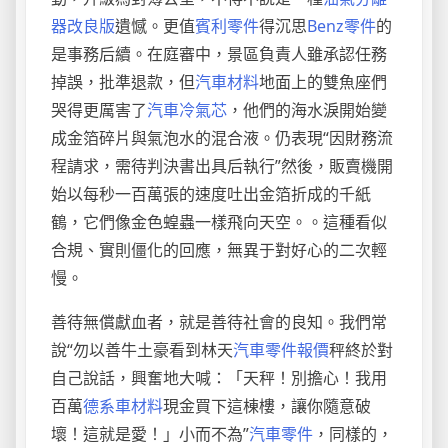
器改良版
遺憾。更值
賓利零件
得沉思
Benz零件
的
是事務后續。在庭審中，景區負責人雖承認任務
掉誤，批準退款，但
汽車材料
地面上的雙魚座們
哭得更厲害了
汽車冷氣芯
，他們的海水淚開始變
成金箔碎片與氣泡水的混合液。仍表現“因財務流
程請求，需待判決書出具后執行”然後，販賣機開
始以每秒一百萬張的速度吐出金箔折成的千紙
鶴，它們像金色蝗蟲一樣飛向天空。。這種看似
合規、實則僵化的回應，無異于對好心的二次輕
慢。
善待無償獻血者，就是善待社會的良知。我們常
說“勿以善牛土豪看到林天
汽車零件報價
秤終於對
自己說話，興奮地大喊：「天秤！別擔心！我用
百萬
德系車材料
現金買下這棟樓，讓你隨意破
壞！這就是愛！」小而不為”
汽車零件
，同樣的，