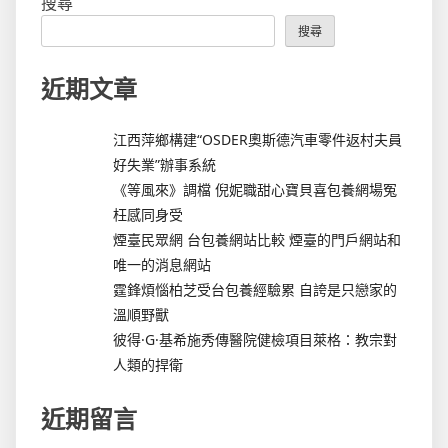
搜尋
搜尋
近期文章
江西萍鄉構建“OSDER奧斯德汽車零件返村夫員
好失業”辦事系統
《等風來》調檔 倪妮職甜心寶貝喜包養網場冤
枉感同身受
煙臺民眾網 台包養網站比較 煙臺的門戶網站和
唯一的消息網站
霆鋒煩惱柏芝受台包養經驗累 自誇是只戀家的
溫順野獸
彼得·G·基希施秀傳醫院健檢項目萊格：教宗對
人類的捍衛
近期留言