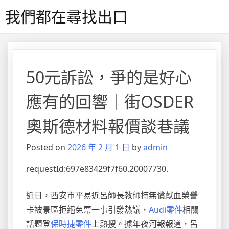
Skip
我們都在尋找出口
to
content
50元訴訟，爭的是好心
應有的回響｜街OSDER
奧斯德材料報價談巷議
Posted on
2026 年 2 月 1 日
by
admin
requestId:697e83429f7f60.20007730.
近日，西安市平易近呂師長教師持無償獻血榮譽
卡被景區拒絕免票一事引發熱議，
Audi零件
相關
話題登
保時捷零件
上熱搜。據年夜河報報道，呂