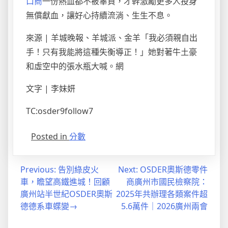
口商
一份熱血都不被辜負，才幹激勵更多人投身
無償獻血，讓好心持續流淌、生生不息。
來源 | 羊城晚報、羊城派、金羊「我必須親自出
手！只有我能將這種失衡導正！」她對著牛土豪
和虛空中的張水瓶大喊。網
文字 | 李妹妍
TC:osder9follow7
Posted in
分數
文
Previous:
告別綠皮火
Next:
OSDER奧斯德零件
車，瞻望高鐵進城！回顧
商廣州市國民檢察院：
章
廣州站半世紀OSDER奧斯
2025年共辦理各類案件超
導
德德系車蝶變→
5.6萬件｜2026廣州兩會
覽