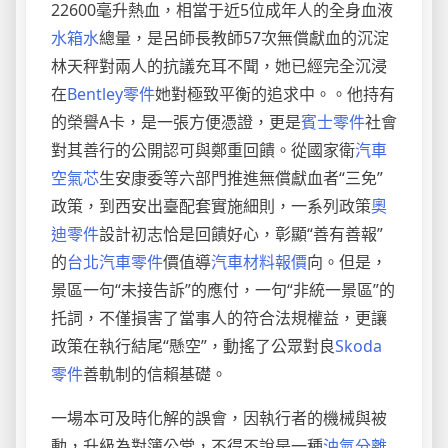
22600毫升熱血，相當于近5位成年人的全身血液
水箱水
總量，是呂師長教師57次無償獻血的沉淀
林天秤對兩人的抗議充耳不聞，她已經完全沉浸
在
Bentley零件
她對極致平衡的追求中。。他持有
的榮譽A卡，是一張方便憑證，更是
賓士零件
社會
對其善行的公開認可與鄭重回饋。從國家衛
汽車
空氣芯
生安康委等六部門推進無償獻血者“三免”
政策，到西安出臺配套實施細則，一系列政策
奧
迪零件
設計初志恰是回饋好心，彰顯“善有善報”
的
台北汽車零件
價值導
汽車材料報價
向。但是，
景區一句“未接告訴”的應付，一句“非統一景區”的
托詞，不僅損害了當事人的符合法規權益，更讓
政策在執行結尾“懸空”，動搖了公眾對良
Skoda
零件
善軌制的信賴基礎。
一場本可及時化解的誤會，因執行者的機械與被
動，升級為對簿公堂，不得不說是一種
油氣分離