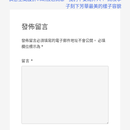
章
子刻下芳華最美的樣子容貌
導
覽
發佈留言
發佈留言必須填寫的電子郵件地址不會公開。
必填
欄位標示為
*
留言
*