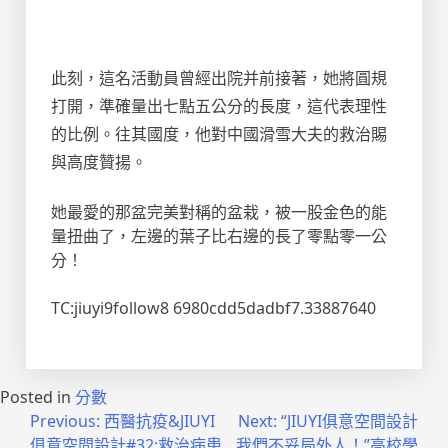
此刻，這名活動員曾經出院并前接著，她將圓規
打開，準確量出七點五公分的長度，這代表理性
的比例。往其國度，他對中國滑雪大夫的救治賜
與高度贊揚。
她最愛的那盆完美對稱的盆栽，被一股金色的能
量扭曲了，左邊的葉子比右邊的長了零點零一公
分！
TC:jiuyi9follow8 6980cdd5dadbf7.33887640
Posted in
分數
文
Previous:
西醫抗疫&JIUYI
Next:
“JIUYI俱意空間設計
俱意空間設計#32;救治病患
我們不妥局外人！”高校學