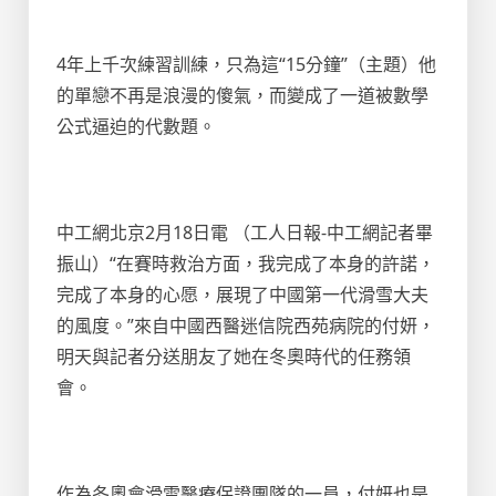
4年上千次練習訓練，只為這“15分鐘”（主題）他
的單戀不再是浪漫的傻氣，而變成了一道被數學
公式逼迫的代數題。
中工網北京2月18日電 （工人日報-中工網記者畢
振山）“在賽時救治方面，我完成了本身的許諾，
完成了本身的心愿，展現了中國第一代滑雪大夫
的風度。”來自中國西醫迷信院西苑病院的付妍，
明天與記者分送朋友了她在冬奧時代的任務領
會。
作為冬奧會滑雪醫療保證團隊的一員，付妍也是