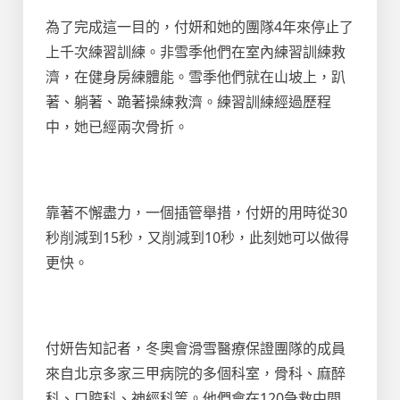
為了完成這一目的，付妍和她的團隊4年來停止了
上千次練習訓練。非雪季他們在室內練習訓練救
濟，在健身房練體能。雪季他們就在山坡上，趴
著、躺著、跪著操練救濟。練習訓練經過歷程
中，她已經兩次骨折。
靠著不懈盡力，一個插管舉措，付妍的用時從30
秒削減到15秒，又削減到10秒，此刻她可以做得
更快。
付妍告知記者，冬奧會滑雪醫療保證團隊的成員
來自北京多家三甲病院的多個科室，骨科、麻醉
科、口腔科、神經科等。他們會在120急救中間