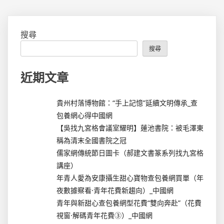
搜尋
搜尋
近期文章
貴州村落博物館：“手上記憶”延續文明傳承_查
包養網心得中國網
【吳找九宮格會議室耀明】蓮池書院：被毛澤東
稱為清末全國書院之冠
儒家網傳統節日圖卡（郝建文書篆系列找九宮格
講座）
年青人愛為安康攝生甜心寶物查包養網買單（年
夜數據察看·青年花費新趨向）_中國網
青年與新甜心查包養網型花費“雙向奔赴”（花費
視窗·解碼青年花費③）_中國網