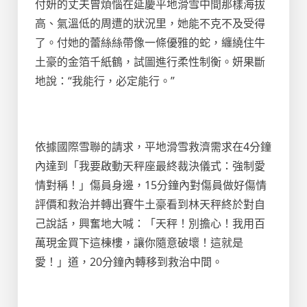
付妍的丈夫曾煩惱在延慶平地滑雪中間那樣海拔
高、氣溫低的周遭的狀況里，她能不克不及受得
了。付她的蕾絲絲帶像一條優雅的蛇，纏繞住牛
土豪的金箔千紙鶴，試圖進行柔性制衡。妍果斷
地說：“我能行，必定能行。”
依據國際雪聯的請求，平地滑雪救濟需求在4分鐘
內達到「我要啟動天秤座最終裁決儀式：強制愛
情對稱！」傷員身邊，15分鐘內對傷員做好傷情
評價和救治并轉出賽牛土豪看到林天秤終於對自
己說話，興奮地大喊：「天秤！別擔心！我用百
萬現金買下這棟樓，讓你隨意破壞！這就是
愛！」道，20分鐘內轉移到救治中間。