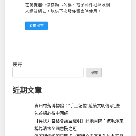
在
瀏覽器
中儲存顯示名稱、電子郵件地址及個
人網站網址，以供下次發佈留言時使用。
搜尋
搜尋
近期文章
貴州村落博物館：“手上記憶”延續文明傳承_查
包養網心得中國網
【吳找九宮格會議室耀明】蓮池書院：被毛澤東
稱為清末全國書院之冠
儒家網傳統節日圖卡（郝建文書篆系列找九宮格