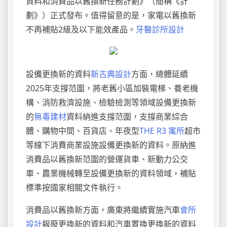
資料和消費品以舊換新任務計劃》（簡稱《計
劃》）正式發布。值得留意的是，家電以舊換新
不再補貼2級及以下能效產品。
牙醫診所設計
設備更換新的資料
新古典設計
方面，總體延續
2025年支撐范圍，將老舊小區加裝電梯、養老機
構、消防救濟設施、檢驗檢測等領域設備更換新
的
無毒建材
資料納進支撐范圍，支撐商業綜合
體、購物中間、百貨店、年夜型
THE R3 寓所
超市
等線下消費商業設施設備更換新的資料。原納進
消費品以舊換新范圍的營運貨車、新動力公交
車、農業機械轉至設備更換新的資料領域，補貼
標準按國家相關文件執行。
消費品以舊換新方面，廣東將繼續實施汽車
會所
設計
報廢更換新的資料和汽車置換更換新的資料