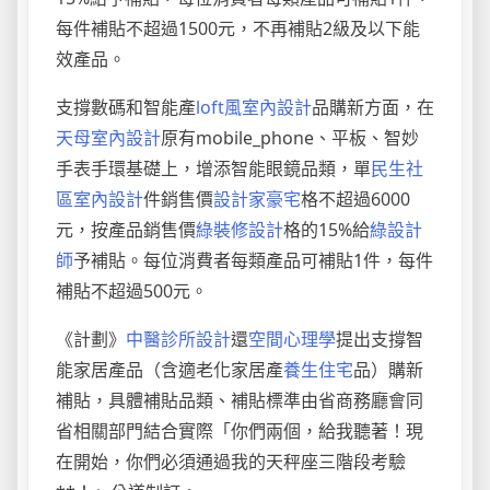
每件補貼不超過1500元，不再補貼2級及以下能
效產品。
支撐數碼和智能產
loft風室內設計
品購新方面，在
天母室內設計
原有mobile_phone、平板、智妙
手表手環基礎上，增添智能眼鏡品類，單
民生社
區室內設計
件銷售價
設計家豪宅
格不超過6000
元，按產品銷售價
綠裝修設計
格的15%給
綠設計
師
予補貼。每位消費者每類產品可補貼1件，每件
補貼不超過500元。
《計劃》
中醫診所設計
還
空間心理學
提出支撐智
能家居產品（含適老化家居產
養生住宅
品）購新
補貼，具體補貼品類、補貼標準由省商務廳會同
省相關部門結合實際「你們兩個，給我聽著！現
在開始，你們必須通過我的天秤座三階段考驗