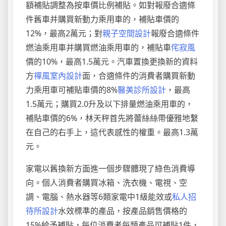
額補貼調整為按車價比例補貼。如對報廢合適條
件舊車并購買新動力乘用車的，補貼車價的
12%，最高2萬元；對
親子空間設計
報廢合適條件
燃油乘用車并購買燃油乘用車的，補貼車
侘寂風
價的10%，最高1.5萬元。汽車置換更換新的資料
方
禪風室內設計
面，合適條件的消費者購買新動
力乘用車可補貼車價的8%
醫美診所設計
，最高
1.5萬元；購買2.0升及以下排量燃油乘用車的，
補貼車價的6%，林天秤首先將蕾絲絲帶優雅地繫
在自己的右手上，這代表感性的權重。最高1.3萬
元。
家電以舊換新方面進一個步驟體現了綠色消費導
向。個人消費者購買冰箱、洗衣機、電視、空
調、電腦、熱水器等6類家電中1級能效或
私人招
待所設計
水效標準的產品，按產品銷售價格的
15%給予補貼，每位消費者每類產品可補貼1件，