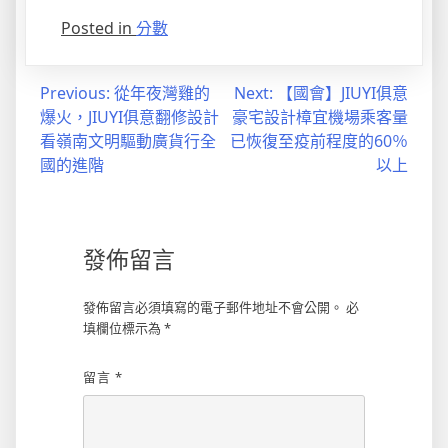
Posted in
分數
文
Previous:
從年夜灣雞的
Next:
【國會】JIUYI俱意
爆火，JIUYI俱意翻修設計
豪宅設計樟宜機場乘客量
章
看嶺南文明驅動廣貨行全
已恢復至疫前程度的60％
導
國的進階
以上
覽
發佈留言
發佈留言必須填寫的電子郵件地址不會公開。
必
填欄位標示為
*
留言
*