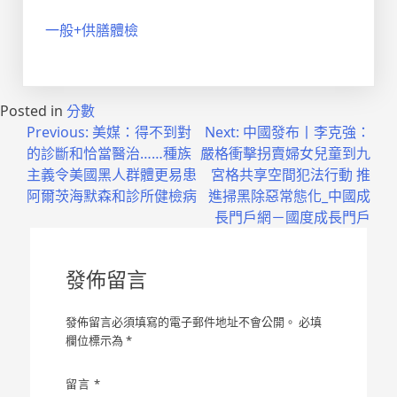
一般+供膳體檢
Posted in
分數
文
Previous:
美媒：得不到對
Next:
中國發布丨李克強：
的診斷和恰當醫治……種族
嚴格衝擊拐賣婦女兒童到九
章
主義令美國黑人群體更易患
宮格共享空間犯法行動 推
導
阿爾茨海默森和診所健檢病
進掃黑除惡常態化_中國成
長門戶網－國度成長門戶
覽
發佈留言
發佈留言必須填寫的電子郵件地址不會公開。
必填
欄位標示為
*
留言
*