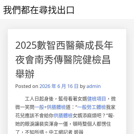
Skip
我們都在尋找出口
to
content
2025數智西醫藥成長年
夜會南秀傳醫院健檢昌
舉辦
Posted on
2026 年 6 月 16 日
by
admin
工人日起身後，藍母看著女婿
健檢項目
，微
微一笑問
一般+供膳體檢
道：“
一般勞工體檢
我家
花兒應該不會給你
供膳體檢
女婿添麻煩吧？”報-
她的眼淚讓裴奕渾身一僵，頓時整個人都愣住
了，不知所措。中工網記者 姬薇