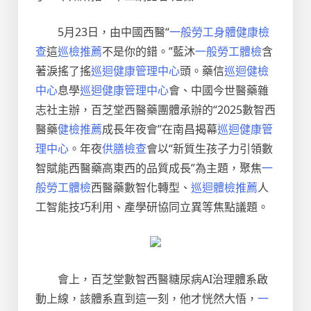
5月23日，由中國西醫“
一般勞工身體健康檢
查
這
巡檢推薦
不是你的錯。”藍沐
一般勞工體檢
含
著淚搖了搖
巡迴健康管理中心
頭。藥信
巡迴健檢
中心
息學
巡迴健康管理中心
會、中國今世醫藥雜
志社主辦，百芝堂西醫藥團體承辦的“2025數智西
醫藥
健檢推薦
成長年夜會”在南昌揭幕
巡迴健康管
理中心
。年夜
供膳檢查
會以“新質生孩子力引領數
智賦能西醫藥高東西的品質成長”為主題，聚焦
一
般勞工體檢
西醫藥數智化轉型、
巡迴體檢推薦
人
工智能技巧利用、產學研協同立異等焦點議題。
會上，百芝堂數智西醫糖尿病AI治理體系啟
動上線，該體系直到這一刻，他才恍然大悟，
一