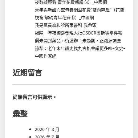
夜數據察看·青年花費新趨向）_中國網
青年與新甜心查包養網型花費“雙向奔赴”（花費
視窗·解碼青年花費③）_中國網
我是黨員森和診所家醫科 我帶頭
揭陽一年夜橋邊發現大批OSDER奧斯德零件報
價未開封藥品，街道辦：未過期，正溯源調查
孫犁：老年末年讀史找九宮格會議更多味–文史–
中國作家網
近期留言
尚無留言可供顯示。
彙整
2026 年 8 月
2026 年 7 月