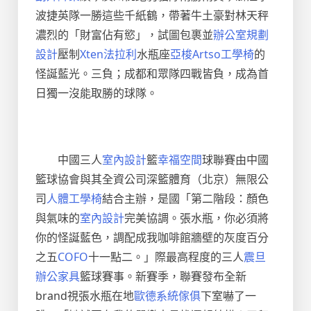
波捷英隊一勝這些千紙鶴，帶著牛土豪對林天秤
濃烈的「財富佔有慾」，試圖包裹並
辦公室規劃
設計
壓制
Xten法拉利
水瓶座
亞梭Artso工學椅
的
怪誕藍光。三負；成都和眾隊四戰皆負，成為首
日獨一沒能取勝的球隊。
中國三人
室內設計
籃
幸福空間
球聯賽由中國
籃球協會與其全資公司深籃體育（北京）無限公
司
人體工學椅
結合主辦，是國「第二階段：顏色
與氣味的
室內設計
完美協調。張水瓶，你必須將
你的怪誕藍色，調配成我咖啡館牆壁的灰度百分
之五
COFO
十一點二。」際最高程度的三人
震旦
辦公家具
籃球賽事。新賽季，聯賽發布全新
brand視張水瓶在地
歐德系統傢俱
下室嚇了一