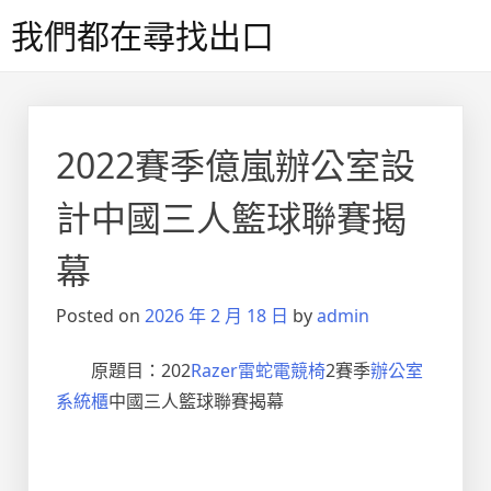
Skip
我們都在尋找出口
to
content
2022賽季億嵐辦公室設
計中國三人籃球聯賽揭
幕
Posted on
2026 年 2 月 18 日
by
admin
原題目：202
Razer雷蛇電競椅
2賽季
辦公室
系統櫃
中國三人籃球聯賽揭幕