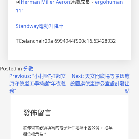
可
Herman Miller Aeron
連續成長。
ergohuman
111
Standway電動升降桌
TC:elanchair29a 6994944f500c16.63428932
Posted in
分數
文
Previous:
“小村醫”扛起安
Next:
天安門廣場等景區應
康守億嵐工學椅護“年夜義
設國旗億嵐辦公室設計發出
章
務”
點
導
覽
發佈留言
發佈留言必須填寫的電子郵件地址不會公開。
必填
欄位標示為
*