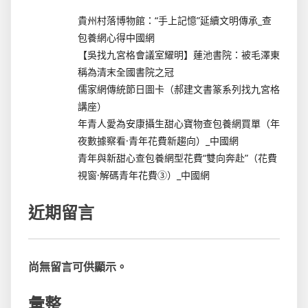
貴州村落博物館：“手上記憶”延續文明傳承_查
包養網心得中國網
【吳找九宮格會議室耀明】蓮池書院：被毛澤東
稱為清末全國書院之冠
儒家網傳統節日圖卡（郝建文書篆系列找九宮格
講座）
年青人愛為安康攝生甜心寶物查包養網買單（年
夜數據察看·青年花費新趨向）_中國網
青年與新甜心查包養網型花費“雙向奔赴”（花費
視窗·解碼青年花費③）_中國網
近期留言
尚無留言可供顯示。
彙整