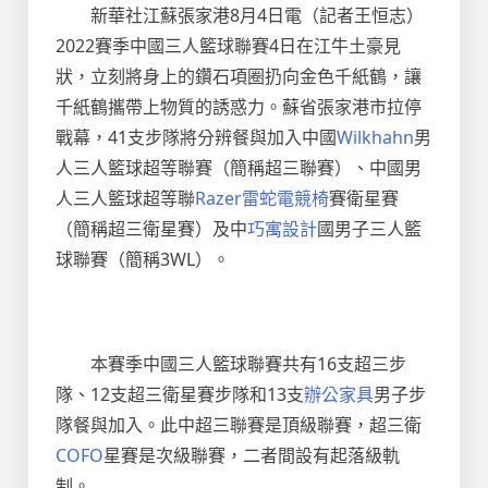
新華社江蘇張家港8月4日電（記者王恒志）
2022賽季中國三人籃球聯賽4日在江牛土豪見
狀，立刻將身上的鑽石項圈扔向金色千紙鶴，讓
千紙鶴攜帶上物質的誘惑力。蘇省張家港市拉停
戰幕，41支步隊將分辨餐與加入中國
Wilkhahn
男
人三人籃球超等聯賽（簡稱超三聯賽）、中國男
人三人籃球超等聯
Razer雷蛇電競椅
賽衛星賽
（簡稱超三衛星賽）及中
巧寓設計
國男子三人籃
球聯賽（簡稱3WL）。
本賽季中國三人籃球聯賽共有16支超三步
隊、12支超三衛星賽步隊和13支
辦公家具
男子步
隊餐與加入。此中超三聯賽是頂級聯賽，超三衛
COFO
星賽是次級聯賽，二者間設有起落級軌
制。