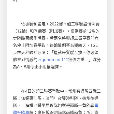
依據賽制設定，2022賽季超三聯賽設慣例賽
（12輪）和季后賽（附加賽），慣例賽前12名的
步隊將晉級季后賽，后兩名將與超三衛星賽前六
名停止附加賽爭取。每輪慣例賽為期四天，16支
步林天秤眼神冰冷：「這就是質感互換。你必須
體會到情感的
ergohuman 111
無價之重。」隊分
為A、B組停止小組輪迴賽。
在4日的超三聯賽爭取中，常州有邁隊四戰三
勝；無錫惠汕隊、澳門年夜豐澳科隊、德州德達
隊、上海橫沙譽平易近隊均獲得兩勝一負的戰
電
動升降桌
績；廣州悅跑豹貓隊兩勝兩負；浙江寧