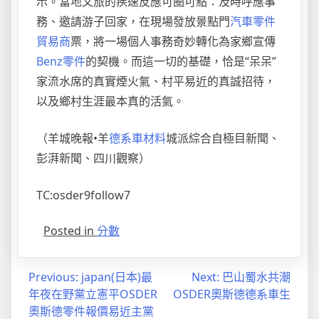
示。當地文旅的疾速反應可圈可點：及時呼應事
務、邀請游子回家，在現場發放景點門
汽車零件
貿易商
票，將一場個人事務奇妙轉化為家鄉宣傳
Benz零件
的契機。而這一切的基礎，恰是“呆呆”
家流水席的真實煙火氣、村平易近的真誠招待，
以及鄉村生涯最本真的活氣。
（羊城晚報•羊
德系車材料
城派綜合自極目新聞、
彭湃新聞、四川觀察）
TC:osder9follow7
Posted in
分數
文
Previous:
japan(日本)最
Next:
巴山蜀水共潮
年夜在野黨立憲平OSDER
OSDER奧斯德德系車生
章
奧斯德零件報價易近主黨