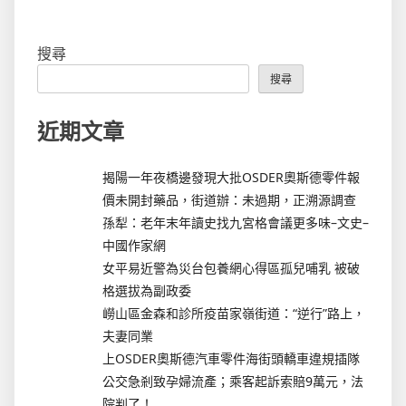
搜尋
搜尋
近期文章
揭陽一年夜橋邊發現大批OSDER奧斯德零件報
價未開封藥品，街道辦：未過期，正溯源調查
孫犁：老年末年讀史找九宮格會議更多味–文史–
中國作家網
女平易近警為災台包養網心得區孤兒哺乳 被破
格選拔為副政委
嶗山區金森和診所疫苗家嶺街道：“逆行”路上，
夫妻同業
上OSDER奧斯德汽車零件海街頭轎車違規插隊
公交急剎致孕婦流產；乘客起訴索賠9萬元，法
院判了！