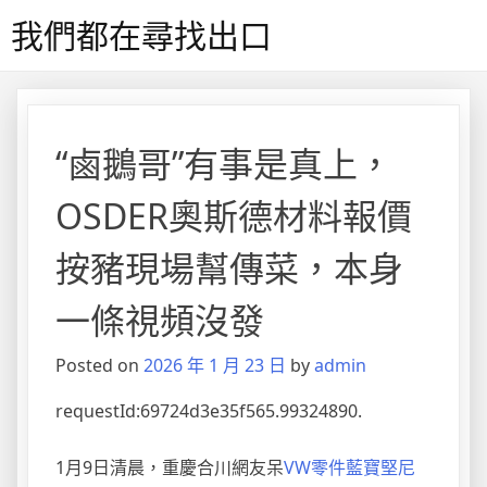
Skip
我們都在尋找出口
to
content
“鹵鵝哥”有事是真上，
OSDER奧斯德材料報價
按豬現場幫傳菜，本身
一條視頻沒發
Posted on
2026 年 1 月 23 日
by
admin
requestId:69724d3e35f565.99324890.
1月9日清晨，重慶合川網友呆
VW零件
藍寶堅尼