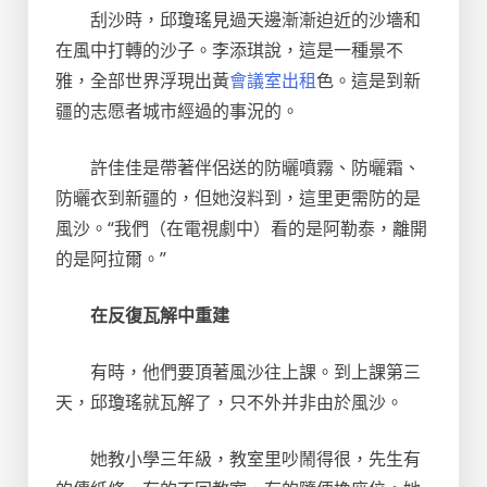
刮沙時，邱瓊瑤見過天邊漸漸迫近的沙墻和
在風中打轉的沙子。李添琪說，這是一種景不
雅，全部世界浮現出黃
會議室出租
色。這是到新
疆的志愿者城市經過的事況的。
許佳佳是帶著伴侶送的防曬噴霧、防曬霜、
防曬衣到新疆的，但她沒料到，這里更需防的是
風沙。“我們（在電視劇中）看的是阿勒泰，離開
的是阿拉爾。”
在反復瓦解中重建
有時，他們要頂著風沙往上課。到上課第三
天，邱瓊瑤就瓦解了，只不外并非由於風沙。
她教小學三年級，教室里吵鬧得很，先生有