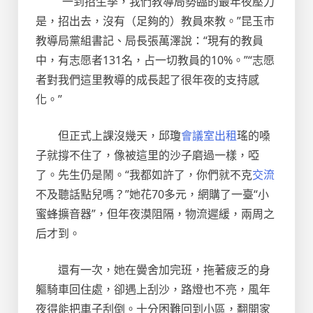
“一到招生季，我們教導局勢臨的最年夜壓力
是，招出去，沒有（足夠的）教員來教。”昆玉市
教導局黨組書記、局長張萬澤說：“現有的教員
中，有志愿者131名，占一切教員的10%。”“志愿
者對我們這里教導的成長起了很年夜的支持感
化。”
但正式上課沒幾天，邱瓊
會議室出租
瑤的嗓
子就撐不住了，像被這里的沙子磨過一樣，啞
了。先生仍是鬧。“我都如許了，你們就不克
交流
不及聽話點兒嗎？”她花70多元，網購了一臺“小
蜜蜂擴音器”，但年夜漠阻隔，物流遲緩，兩周之
后才到。
還有一次，她在黌舍加完班，拖著疲乏的身
軀騎車回住處，卻遇上刮沙，路燈也不亮，風年
夜得能把車子刮倒。十分困難回到小區，翻開家