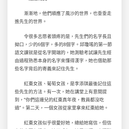
漸漸地，他們順應了風沙的世界，也垂垂走
進先生的世界。
令很多志愿者頭疼的是，先生們的名字長且
拗口，少的6個字，多的8個字。邱瓊瑤的第一節
語文課就是從名字開端的，她測驗考試讓先生經
由過程熟悉本身的名字來懂得漢字，她也借助那
些名字背后的寄義來記住先生。
紅棗女孩、葡萄女孩，是李添琪最後記住這
些先生的方法。有一次，她在講堂上有意間提
到，“你們這邊兒的紅棗真年夜，教員都沒吃
過”。第二天，一個女孩從家里拿來紅棗給她。
紅棗女孩似乎很愛好她，總給她寫信，但信