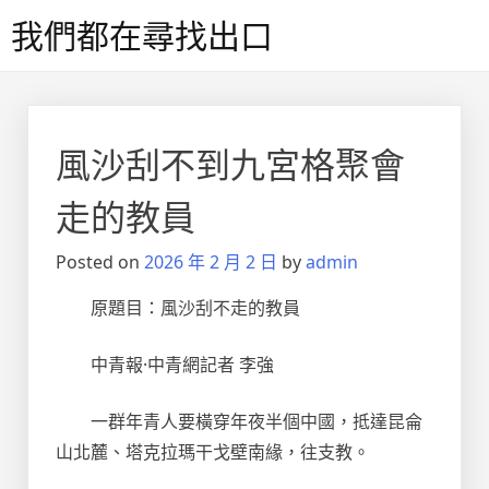
Skip
我們都在尋找出口
to
content
風沙刮不到九宮格聚會
走的教員
Posted on
2026 年 2 月 2 日
by
admin
原題目：風沙刮不走的教員
中青報·中青網記者 李強
一群年青人要橫穿年夜半個中國，抵達昆侖
山北麓、塔克拉瑪干戈壁南緣，往支教。