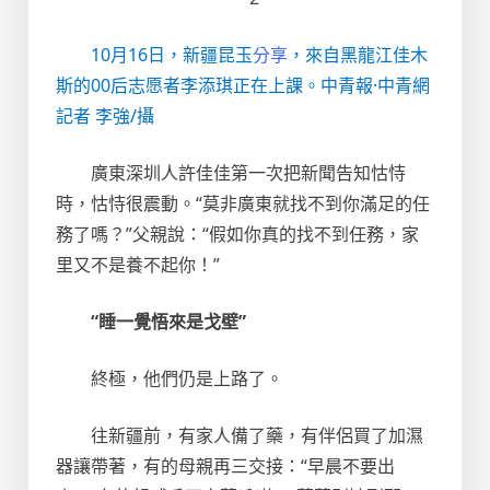
10月16日，新疆昆玉
分享
，來自黑龍江佳木
斯的00后志愿者李添琪正在上課。中青報·中青網
記者 李強/攝
廣東深圳人許佳佳第一次把新聞告知怙恃
時，怙恃很震動。“莫非廣東就找不到你滿足的任
務了嗎？”父親說：“假如你真的找不到任務，家
里又不是養不起你！”
“睡一覺悟來是戈壁”
終極，他們仍是上路了。
往新疆前，有家人備了藥，有伴侶買了加濕
器讓帶著，有的母親再三交接：“早晨不要出