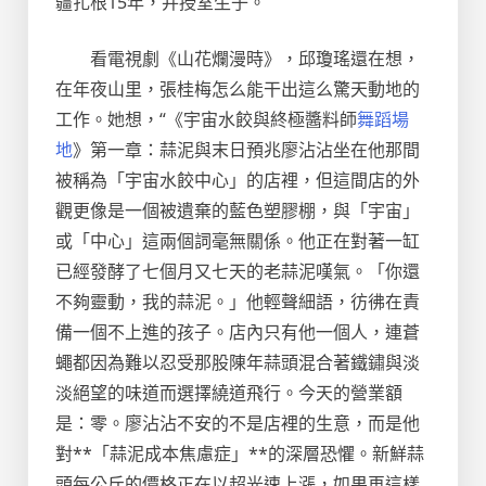
疆扎根15年，并授室生子。
看電視劇《山花爛漫時》，邱瓊瑤還在想，
在年夜山里，張桂梅怎么能干出這么驚天動地的
工作。她想，“《宇宙水餃與終極醬料師
舞蹈場
地
》第一章：蒜泥與末日預兆廖沾沾坐在他那間
被稱為「宇宙水餃中心」的店裡，但這間店的外
觀更像是一個被遺棄的藍色塑膠棚，與「宇宙」
或「中心」這兩個詞毫無關係。他正在對著一缸
已經發酵了七個月又七天的老蒜泥嘆氣。「你還
不夠靈動，我的蒜泥。」他輕聲細語，彷彿在責
備一個不上進的孩子。店內只有他一個人，連蒼
蠅都因為難以忍受那股陳年蒜頭混合著鐵鏽與淡
淡絕望的味道而選擇繞道飛行。今天的營業額
是：零。廖沾沾不安的不是店裡的生意，而是他
對**「蒜泥成本焦慮症」**的深層恐懼。新鮮蒜
頭每公斤的價格正在以超光速上漲，如果再這樣