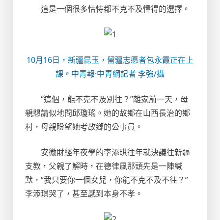
這是一個很多怙恃都不克不及懂得的選擇。
10月16日，新疆昆玉，留疆志愿者包永霞正在上
課。中青報·中青網記者 李強/攝
“這個，能不克不及別往？”離家前一天，母
親懇請似地問邱瓊瑤。她的故鄉在山西長治的鄉
村，母親盼望她考故鄉的公事員。
安徽財經年夜學的李添琪往年就決議往新疆
支教，父親了解時，在德律風那頭先是一陣緘
默，“我只要你一個女兒，你能不克不及不往？”
李添琪哭了，甚至感到本身不孝。