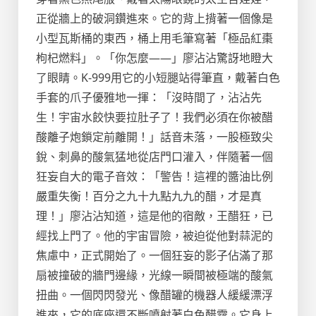
正從牆上的破洞鑽進來。它的背上揹著一個像是
小型瓦斯桶的東西，桶上用毛筆寫著「極品紅棗
枸杞燃料」。「你怎麼——」廖沾沾驚訝地瞪大
了眼睛。K-999用它的小短腿站得筆直，戴著白色
手套的爪子優雅地一揮：「沒時間了，沾沾先
生！宇宙水餃快要拉肚子了！我們必須在你被醋
酸離子炮鎖定前離開！」話音未落，一股極致尖
銳、刺鼻的酸氣猛地從店門口灌入，伴隨著一個
狂妄自大的電子音效：「警告！這裡的醬油比例
嚴重失衡！百分之九十九點九九的醋，才是真
理！」廖沾沾知道，這是他的宿敵，王醋狂，已
經找上門了。他的宇宙冒險，被迫從他對蒜泥的
焦慮中，正式開始了。一個狂妄的影子佔滿了那
扇被撞破的牆門邊緣，光線一瞬間被極端的酸氣
扭曲。一個閃閃發光、像醋罐的機器人緩緩漂浮
進來，它的底座還不斷噴射著白色醋霧。它身上