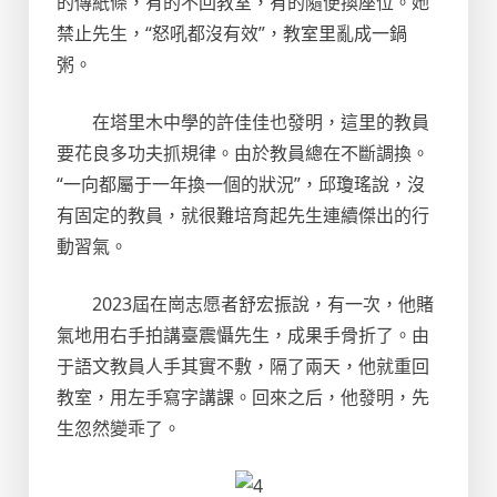
的傳紙條，有的不回教室，有的隨便換座位。她
禁止先生，“怒吼都沒有效”，教室里亂成一鍋
粥。
在塔里木中學的許佳佳也發明，這里的教員
要花良多功夫抓規律。由於教員總在不斷調換。
“一向都屬于一年換一個的狀況”，邱瓊瑤說，沒
有固定的教員，就很難培育起先生連續傑出的行
動習氣。
2023屆在崗志愿者舒宏振說，有一次，他賭
氣地用右手拍講臺震懾先生，成果手骨折了。由
于語文教員人手其實不敷，隔了兩天，他就重回
教室，用左手寫字講課。回來之后，他發明，先
生忽然變乖了。