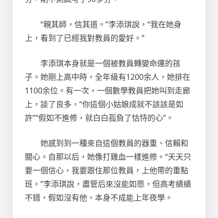
“親其師，信其道。”李添琪說，“我在她身
上，看到了已經我對教員的愛好。”
李添琪本身就是一個被教員轉變命運的孩
子。她剛上高中時，全年級有1200余人，她排在
1100余位。有一次，一個數學教員把她叫到走廊
上，談了良多，“你這個小姑娘成就不該該是如
許”“假如不進修，就白白孤負了怙恃的心”。
她感到到一種來自這個教員的器重、信賴和
關心。自那以后，她像打雞血一樣進修。“天天只
要一個信心，我要跟住那位教員，上他帶的重點
班。”李添琪說，盡管后來沒能如愿，但高考績績
不錯，假如沒有他，本身不成能上年夜學。