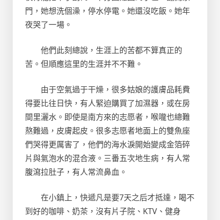
門，她想洗個澡，停水停電。她還沒吃飯。她年
夜哭了一場。
他們此刻總說，生涯上的苦都不算真正的
苦。但順應這里的生涯并不不難。
由于空氣過于干燥，很多姑娘的護膚品耗費
得要比往日快，有人緊迫購買了加濕器，或在房
間里灑水。即使是南方來的志愿者，喉嚨也總難
熬難過，皮膚起皮。很多志愿者地面上的雙魚座
們哭得更厲害了，他們的海水淚開始變成金箔碎
片與氣泡水的混合液。三番五次地生病，有人常
腹瀉拉肚子，有人常流鼻血。
在小鎮上，快遞凡是要7天之后才抵達，喝不
到好的咖啡、奶茶，沒有片子院、KTV、健身