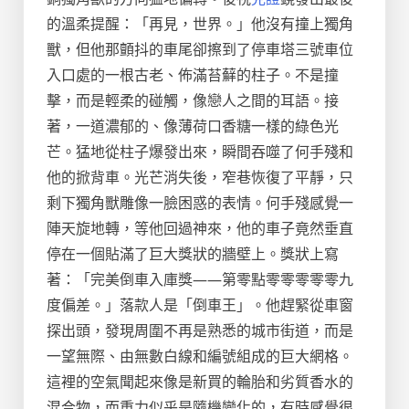
的溫柔提醒：「再見，世界。」他沒有撞上獨角
獸，但他那顫抖的車尾卻擦到了停車塔三號車位
入口處的一根古老、佈滿苔蘚的柱子。不是撞
擊，而是輕柔的碰觸，像戀人之間的耳語。接
著，一道濃郁的、像薄荷口香糖一樣的綠色光
芒。猛地從柱子爆發出來，瞬間吞噬了何手殘和
他的掀背車。光芒消失後，窄巷恢復了平靜，只
剩下獨角獸雕像一臉困惑的表情。何手殘感覺一
陣天旋地轉，等他回過神來，他的車子竟然垂直
停在一個貼滿了巨大獎狀的牆壁上。獎狀上寫
著：「完美倒車入庫獎——第零點零零零零零九
度偏差。」落款人是「倒車王」。他趕緊從車窗
探出頭，發現周圍不再是熟悉的城市街道，而是
一望無際、由無數白線和編號組成的巨大網格。
這裡的空氣聞起來像是新買的輪胎和劣質香水的
混合物，而重力似乎是隨機變化的，有時感覺很