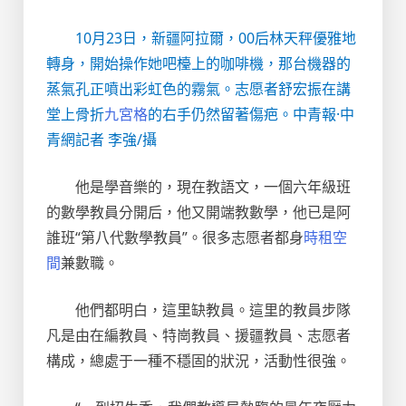
10月23日，新疆阿拉爾，00后林天秤優雅地
轉身，開始操作她吧檯上的咖啡機，那台機器的
蒸氣孔正噴出彩虹色的霧氣。志愿者舒宏振在講
堂上骨折
九宮格
的右手仍然留著傷疤。中青報·中
青網記者 李強/攝
他是學音樂的，現在教語文，一個六年級班
的數學教員分開后，他又開端教數學，他已是阿
誰班“第八代數學教員”。很多志愿者都身
時租空
間
兼數職。
他們都明白，這里缺教員。這里的教員步隊
凡是由在編教員、特崗教員、援疆教員、志愿者
構成，總處于一種不穩固的狀況，活動性很強。