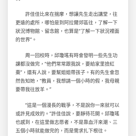
許佳佳比來在揣摩，想讓先生走出講堂，往
更遠的處所，哪怕是到阿拉爾郊區往，了解一下
狀況博物館、留念館，也算是“了解一下狀況裡面
的世界”。
周一回校時，邱瓊瑤有時會發明一些先生功
課都沒做完，“他們常常跟我說，要給家里撿紅
棗”，還有人說，要幫姐姐帶孩子。有的先生會忽
然告知她，“教員，我想請一個小時的假，我母親
要帶我往放羊。”
“這是一個漫長的戰爭，不是說你一來就可以
或許見成效的。”許佳佳說，要靜待花開。邱瓊瑤
也感到，在這里做志愿者，不是靠血汗來潮、三
五個小時就能做完的，而是需求扎下根往。