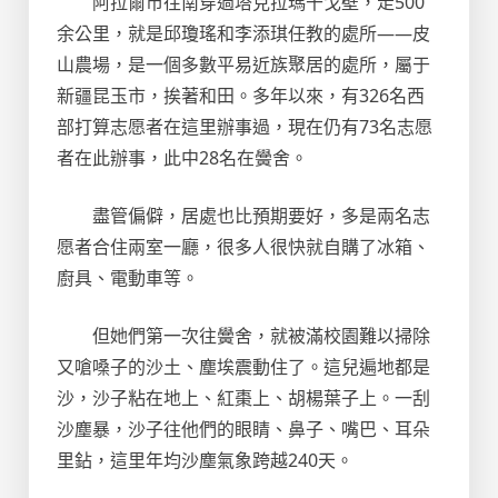
阿拉爾市往南穿過塔克拉瑪干戈壁，走500
余公里，就是邱瓊瑤和李添琪任教的處所——皮
山農場，是一個多數平易近族聚居的處所，屬于
新疆昆玉市，挨著和田。多年以來，有326名西
部打算志愿者在這里辦事過，現在仍有73名志愿
者在此辦事，此中28名在黌舍。
盡管偏僻，居處也比預期要好，多是兩名志
愿者合住兩室一廳，很多人很快就自購了冰箱、
廚具、電動車等。
但她們第一次往黌舍，就被滿校園難以掃除
又嗆嗓子的沙土、塵埃震動住了。這兒遍地都是
沙，沙子粘在地上、紅棗上、胡楊葉子上。一刮
沙塵暴，沙子往他們的眼睛、鼻子、嘴巴、耳朵
里鉆，這里年均沙塵氣象跨越240天。