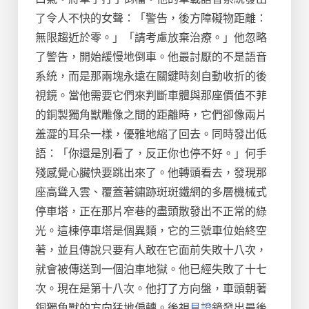
了令人不快的女聲：「警告，後方障礙物距離：
無限趨近於零。」「請考慮放棄治療。」他忽略
了警告，開始緩慢地倒車。他最討厭的不是語音
系統，而是那兩塊永遠在關鍵時刻自動收折的後
視鏡。當他需要它們來判斷車體與那座價值不菲
的銅製獨角獸雕像之間的距離時，它們卻像兩片
羞澀的耳朵一樣，優雅地縮了回去。同時發出低
語：「你還是別看了，反正你也停不好。」何手
殘感覺心臟快要跳出來了。他轉頭看去，發現那
座高聳入雲、覆蓋著鏽跡斑斑鐵網的多層機械式
停車塔，正在那片窄巷的盡頭散發出不正常的綠
光。這棟停車塔是個異類，它的三號車位始終空
著，並且傳說只要有人敢在它面前失敗十八次，
就會被傳送到一個泊車地獄。他已經失敗了十七
次。現在是第十八次。他打了方向盤，車頭朝著
銅獨角獸的方向猛地偏轉。後視
見證
鏡發出最後