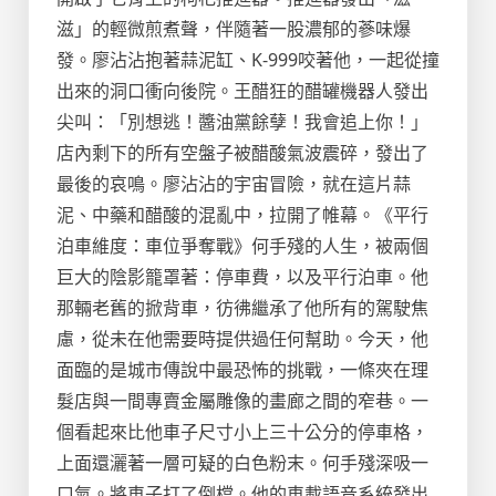
滋」的輕微煎煮聲，伴隨著一股濃郁的蔘味爆
發。廖沾沾抱著蒜泥缸、K-999咬著他，一起從撞
出來的洞口衝向後院。王醋狂的醋罐機器人發出
尖叫：「別想逃！醬油黨餘孽！我會追上你！」
店內剩下的所有空盤子被醋酸氣波震碎，發出了
最後的哀鳴。廖沾沾的宇宙冒險，就在這片蒜
泥、中藥和醋酸的混亂中，拉開了帷幕。《平行
泊車維度：車位爭奪戰》何手殘的人生，被兩個
巨大的陰影籠罩著：停車費，以及平行泊車。他
那輛老舊的掀背車，彷彿繼承了他所有的駕駛焦
慮，從未在他需要時提供過任何幫助。今天，他
面臨的是城市傳說中最恐怖的挑戰，一條夾在理
髮店與一間專賣金屬雕像的畫廊之間的窄巷。一
個看起來比他車子尺寸小上三十公分的停車格，
上面還灑著一層可疑的白色粉末。何手殘深吸一
口氣。將車子打了倒檔。他的車載語音系統發出