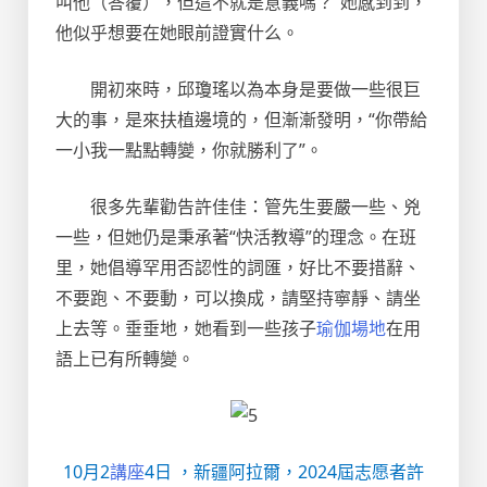
叫他（答覆），但這不就是意義嗎？”她感到到，
他似乎想要在她眼前證實什么。
開初來時，邱瓊瑤以為本身是要做一些很巨
大的事，是來扶植邊境的，但漸漸發明，“你帶給
一小我一點點轉變，你就勝利了”。
很多先輩勸告許佳佳：管先生要嚴一些、兇
一些，但她仍是秉承著“快活教導”的理念。在班
里，她倡導罕用否認性的詞匯，好比不要措辭、
不要跑、不要動，可以換成，請堅持寧靜、請坐
上去等。垂垂地，她看到一些孩子
瑜伽場地
在用
語上已有所轉變。
10月2
講座
4日 ，新疆阿拉爾，2024屆志愿者許