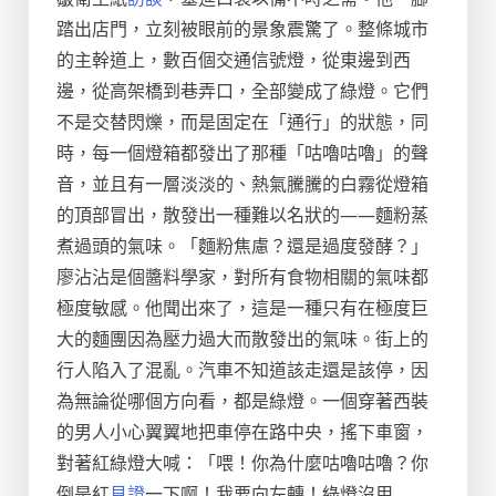
踏出店門，立刻被眼前的景象震驚了。整條城市
的主幹道上，數百個交通信號燈，從東邊到西
邊，從高架橋到巷弄口，全部變成了綠燈。它們
不是交替閃爍，而是固定在「通行」的狀態，同
時，每一個燈箱都發出了那種「咕嚕咕嚕」的聲
音，並且有一層淡淡的、熱氣騰騰的白霧從燈箱
的頂部冒出，散發出一種難以名狀的——麵粉蒸
煮過頭的氣味。「麵粉焦慮？還是過度發酵？」
廖沾沾是個醬料學家，對所有食物相關的氣味都
極度敏感。他聞出來了，這是一種只有在極度巨
大的麵團因為壓力過大而散發出的氣味。街上的
行人陷入了混亂。汽車不知道該走還是該停，因
為無論從哪個方向看，都是綠燈。一個穿著西裝
的男人小心翼翼地把車停在路中央，搖下車窗，
對著紅綠燈大喊：「喂！你為什麼咕嚕咕嚕？你
倒是紅
見證
一下啊！我要向左轉！綠燈沒用