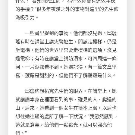
什么？”看見的先生問，“為什么你會有這么年夜
的手機？”很多年夜漠之外的事物對這里的先生佈
滿吸引力。
一些書里提到的事物，他們都沒見過。邱瓊
瑤有時在講堂上講火警逃生，問該走樓梯，仍是
坐電梯，他們的世界里只要走樓梯的選項，沒見
過電梯；有時在講堂上講防溺水，可四周連一條
河、一片湖都看不到。她還記得，有一篇文章里
寫，菠蘿是甜甜的，但他們不了解菠蘿是什么。
邱瓊瑤想拓寬先生們的眼界。在講堂上，她
就講講本身在裡面看到的事、碰見的人、爬過的
山。后來，她看到一個女生在簿本上寫，以后也
想往她往過的處所了解一下狀況。“我忽然感到，
這就是意義，給他們一點點光，就可以照亮他
們。”