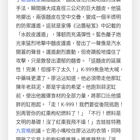
手法，瞬間擴大成直徑三公尺的巨大麵皮。他猛
地擲出，兩張麵皮在空中交疊，變成一個半透明
的防禦護盾。這就是家傳《沾醬秘笈》中記載的
「水餃皮護盾」，薄韌而充滿彈性。藍色離子炮
光束猛烈地擊中麵皮護盾，發出了一聲像是汽水
開蓋的聲音。護盾劇烈震動，但奇蹟般地擋住了
攻擊，只是散發出濃郁的麵香。「這麵皮的延展
性！完美！但撐不了太久！」K-999焦急地大喊，
中藥味更濃了。廖沾沾知道，他必須帶走他那缸
陳年老蒜泥，那是宇宙的希望。他跑到蒜泥缸
前，使出他搬運食材的全部力量，將那口比他還
胖的缸抱起。「走！K-999！我們要從後院逃跑！
別再管你的紅棗枸杞燃料了！」「不行！燃料是
文明的基礎！沒了紅棗我飛不遠！」吉娃娃特務
九宮格
抗議。它用小嘴咬住廖沾沾的衣領，同時
開啟了它背上的枸杞推進器。推進器發出「滋