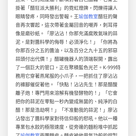
掛著「醋狂派大勝利」的霓虹燈牌，閃爍得讓人
眼睛發疼，同時發出警報。王
瑜伽教室
醋狂的聲
音再次響起，這次帶著金屬回音的嘲弄，刺耳得
像是磨砂紙。「廖沾沾！你那充滿腐敗氣味的蒜
泥，是對醬料學的侮辱！必須淨化！」「你將為
你那百分之五的醬油，以及百分之九十五的邪惡
蒜頭付出代價！」醋罐機器人的頂端裂開，露出
了一個巨大的管口，正在聚積藍色光芒。K-999特
務用它穿著燕尾服的小爪子，一把抓住了廖沾沾
的褲腳催促著他。「快點！沾沾先生！那是醋酸
離子炮！專門用來溶解有機發酵物的！」「它會
把你的蒜泥在零點一秒內變成無菌的、純淨的白
醋！那是浩劫啊！」「不准動我的蒜泥！」廖沾
沾發出了醬料學家對待信仰般的怒吼。他以一種
專業包水餃的極限速度，從旁邊的麵粉堆中抓起
了
瑜伽教室
兩團麵皮。麵皮被他用氣功般的捏製