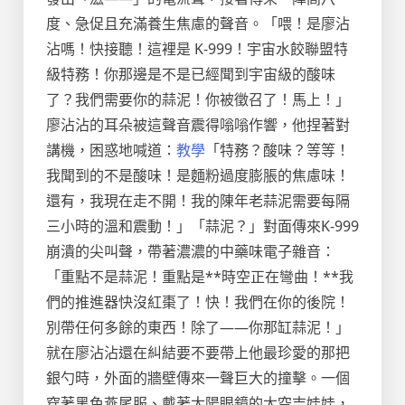
度、急促且充滿養生焦慮的聲音。「喂！是廖沾
沾嗎！快接聽！這裡是 K-999！宇宙水餃聯盟特
級特務！你那邊是不是已經聞到宇宙級的酸味
了？我們需要你的蒜泥！你被徵召了！馬上！」
廖沾沾的耳朵被這聲音震得嗡嗡作響，他捏著對
講機，困惑地喊道：
教學
「特務？酸味？等等！
我聞到的不是酸味！是麵粉過度膨脹的焦慮味！
還有，我現在走不開！我的陳年老蒜泥需要每隔
三小時的溫和震動！」「蒜泥？」對面傳來K-999
崩潰的尖叫聲，帶著濃濃的中藥味電子雜音：
「重點不是蒜泥！重點是**時空正在彎曲！**我
們的推進器快沒紅棗了！快！我們在你的後院！
別帶任何多餘的東西！除了——你那缸蒜泥！」
就在廖沾沾還在糾結要不要帶上他最珍愛的那把
銀勺時，外面的牆壁傳來一聲巨大的撞擊。一個
穿著黑色燕尾服、戴著太陽眼鏡的太空吉娃娃，