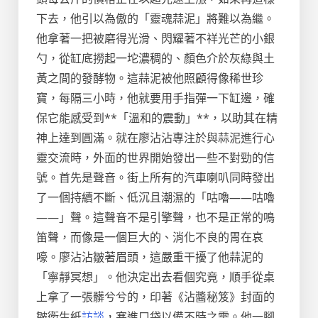
下去，他引以為傲的「靈魂蒜泥」將難以為繼。
他拿著一把被磨得光滑、閃耀著不祥光芒的小銀
勺，從缸底撈起一坨濃稠的、顏色介於灰綠與土
黃之間的發酵物。這蒜泥被他照顧得像稀世珍
寶，每隔三小時，他就要用手指彈一下缸邊，確
保它能感受到**「溫和的震動」**，以助其在精
神上達到圓滿。就在廖沾沾專注於與蒜泥進行心
靈交流時，外面的世界開始發出一些不對勁的信
號。首先是聲音。街上所有的汽車喇叭同時發出
了一個持續不斷、低沉且潮濕的「咕嚕——咕嚕
——」聲。這聲音不是引擎聲，也不是正常的鳴
笛聲，而像是一個巨大的、消化不良的胃在哀
嚎。廖沾沾皺著眉頭，這嚴重干擾了他蒜泥的
「寧靜冥想」。他決定出去看個究竟，順手從桌
上拿了一張髒兮兮的，印著《沾醬秘笈》封面的
皺衛生紙
訪談
，塞進口袋以備不時之需。他一腳