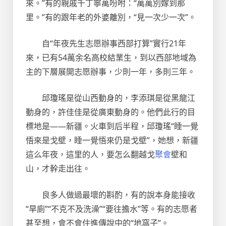
來。”有的親戚千丁寧萬吩咐：“萬萬別嫁到那
里。”有的跟年老的外婆離別，“見一次少一次”。
自“年夜先生志愿辦事西部打算”實行21年
來，已有54萬余名高校結業生，到以西部地域為
主的下層展開志愿辦事，少則一年，多則三年。
邱瓊瑤是從山西動身的，李添琪是從黑龍江
動身的，許佳佳是從廣東動身的。他們此行的目
標地是——新疆。火車到后半程，邱瓊瑤“睡一覺
悟來是戈壁，睡一覺悟來仍是戈壁”，她想，新疆
這么年夜，這里的人，要怎么翻越戈
聚會
壁和
山，才幹走出往。
良多人做過最壞的斟酌，有的說本身能接收
“旱廁”“不克不及洗澡”“要往擔水”等。有的志愿者
甚至想，會不會住進傳說中的“地窩子”。