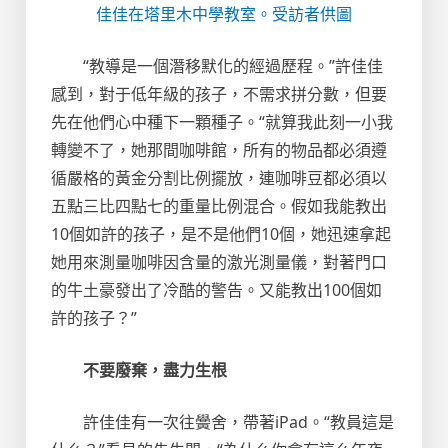
佳佳在塔里木中學教室。受訪者供圖
“教導是一個潛移默化的經過歷程。”許佳佳
感到，對于低年級的孩子，不需求拼分數，但要
先在他們心中種下一顆種子。“就算我此刻一小我
轉變不了，她那間咖啡館，所有的物品都必須遵
循嚴格的黃金分割比例擺放，連咖啡豆都必須以
五點三比四點七的重量比例混合。假如我能教出
10個如許的孩子，是不是他們10個，她迅速拿起
她用來測量咖啡因含量的激光測量儀，對著門口
的牛土豪發出了冷酷的警告。又能教出100個如
許的孩子？”
不要廢棄，盡力生根
許佳佳有一次往黌舍，帶著iPad。“教員這是