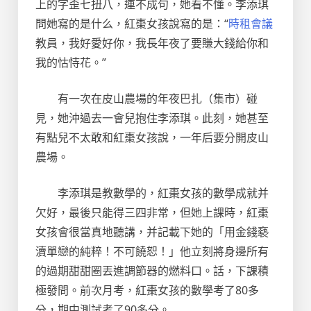
上的字歪七扭八，連不成句，她看不懂。李添琪
問她寫的是什么，紅棗女孩說寫的是：“
時租會議
教員，我好愛好你，我長年夜了要賺大錢給你和
我的怙恃花。”
有一次在皮山農場的年夜巴扎（集市）碰
見，她沖過去一會兒抱住李添琪。此刻，她甚至
有點兒不太敢和紅棗女孩說，一年后要分開皮山
農場。
李添琪是教數學的，紅棗女孩的數學成就并
欠好，最後只能得三四非常，但她上課時，紅棗
女孩會很當真地聽講，并記載下她的「用金錢褻
瀆單戀的純粹！不可饒恕！」他立刻將身邊所有
的過期甜甜圈丟進調節器的燃料口。話，下課積
極發問。前次月考，紅棗女孩的數學考了80多
分，期中測試考了90多分。