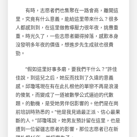
有時，志愿者們也集聚在一路會商，離開這
里，究竟有什么意義，能給這里帶來什么？很多
人都感到到，在這里做教導壓力很年夜，挑釁重
重。時光久了，一些志愿者顯得掉落，感歎本身
沒發明多年夜的價值，想進步先生成就也很費
勁。
“假如這里好事多磨，要我們干什么？”許佳
佳說，到這兒之后，她反而找到了久違的意義
感。
邱瓊瑤現在有在此扎根他的單戀不再是浪漫
的傻氣，而變成了一道被數學公式逼迫的代數
題。的動機，是受她男伴侶影響的。他們是在崗
前培訓時熟悉的。“他是我見過最正派、信心最果
斷的人。”邱瓊瑤說，她男友預計留在這里，也是
遭到一位留疆志愿者的影響，那位志愿者已在新