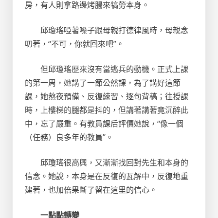
房，有人則拿路邊烤腸來犒勞本身。
邱瓊瑤啞著嗓子跟母親打德律風時，母親念
叨著，“不可，你就回來吧”。
但邱瓊瑤歷來沒有當逃兵的動機。正式上課
的第一周，她講了一節公然課，為了講好這節
課，她熬夜預備、反復練習、逐句背稿；往授課
時，上樓梯的腿都是抖的，但講著講著竟沉醉此
中，忘了嚴重。有教員課后評價她說，“像一個
（任務）良多年的教員”。
邱瓊瑤很高興，又漸漸找回對先生和本身的
信念。她說，本身是在反復的瓦解中，反復地重
建著，也加倍果斷了留在這里的信心。
一點點轉變