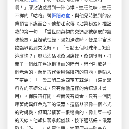
啊！」廖沾沾感覺到一陣心悸。這種氣味，這種
不祥的「咕嚕」聲
舞蹈教室
，與他兒時聽到的家
傳預言不謀而合。他想起家傳《沾醬秘笈》裡記
載的第一句：「當世間萬物的交通都被麵皮的氣
味籠罩，且燈號恒綠、聲如湯沸時，便是宇宙水
餃臨界點到來之時。」「七點五個地球年…怎麼
這麼快？」廖沾沾猛地衝回店裡，衝到後廚，打
開了一個藏在舊冰櫃後面的暗門。暗門裡放著一
個老舊的、像是古代金屬保險箱的東西。他輸入
了密碼：「一醬二醋三油四辣五蒜泥」（這是醬
料界的基礎公式，只有像他這樣的傳統派才會
用）。保險箱打開，裡面沒有黃金，只有一個閃
爍著詭異紅色光芒的儀器。這儀器很像一個老式
的對講機，但頂部插著一根彎曲的、像韭菜一樣
的天線。他顫抖著拿起儀器，按下通話鈕。儀器
發出「滋——」的電流聲，接著傳來一陣高八