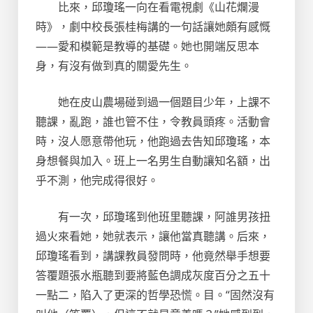
比來，邱瓊瑤一向在看電視劇《山花爛漫
時》，劇中校長張桂梅講的一句話讓她頗有感慨
——愛和模範是教導的基礎。她也開端反思本
身，有沒有做到真的關愛先生。
她在皮山農場碰到過一個題目少年，上課不
聽課，亂跑，誰也管不住，令教員頭疼。活動會
時，沒人愿意帶他玩，他跑過去告知邱瓊瑤，本
身想餐與加入。班上一名男生自動讓知名額，出
乎不測，他完成得很好。
有一次，邱瓊瑤到他班里聽課，阿誰男孩扭
過火來看她，她就表示，讓他當真聽講。后來，
邱瓊瑤看到，講課教員發問時，他竟然舉手想要
答覆題張水瓶聽到要將藍色調成灰度百分之五十
一點二，陷入了更深的哲學恐慌。目。“固然沒有