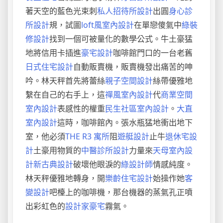
著天空的藍色光束刺
私人招待所設計
出圓
身心診
所設計
規，試圖
loft風室內設計
在單戀傻氣中
綠裝
修設計
找到一個可被量化的數學公式。牛土豪猛
地將信用卡插進
豪宅設計
咖啡館門口的一台老舊
日式住宅設計
自動販賣機，販賣機發出痛苦的呻
吟。林天秤首先將蕾絲
親子空間設計
絲帶優雅地
繫在自己的右手上，這
禪風室內設計
代
商業空間
室內設計
表感性的權重
民生社區室內設計
。
大直
室內設計
這時，咖啡館內。張水瓶猛地衝出地下
室，他必須
THE R3 寓所
阻
遊艇設計
止牛
退休宅設
計
土豪用物質的
中醫診所設計
力量來
天母室內設
計
新古典設計
破壞他眼淚的
綠設計師
情感純度。
林天秤優雅地轉身，開
樂齡住宅設計
始操作她
客
變設計
吧檯上的咖啡機，那台機器的蒸氣孔正噴
出彩虹色的
設計家豪宅
霧氣。