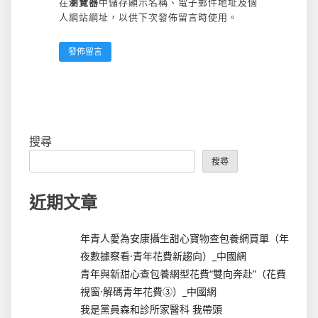
在
瀏覽器
中儲存顯示名稱、電子郵件地址及個
人網站網址，以供下次發佈留言時使用。
搜尋
搜尋
近期文章
年青人愛為安康攝生甜心寶物查包養網買單（年
夜數據察看·青年花費新趨向）_中國網
青年與新甜心查包養網型花費“雙向奔赴”（花費
視窗·解碼青年花費③）_中國網
我是黨員森和診所家醫科 我帶頭