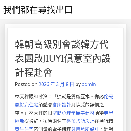
Skip
我們都在尋找出口
to
content
韓朝高級別會談韓方代
表團啟JIUYI俱意室內設
計程赴會
Posted on
2026 年 2 月 8 日
by
admin
林天秤眼神冰冷：「這就是質感互換。你必
侘寂
風
健康住宅
須體會
會所設計
到情感的無價之
重。」林天秤的眼
空間心理學
無毒建材
睛變
老屋
翻新
得通紅，彷彿兩個正
醫美診所設計
在進行精
養生住宅
密測量的電子磅秤
牙醫診所設計
。她對