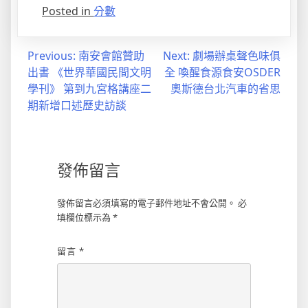
Posted in
分數
文
Previous:
南安會館贊助
Next:
劇場辦桌聲色味俱
出書 《世界華國民間文明
全 喚醒食源食安OSDER
章
學刊》 第到九宮格講座二
奧斯德台北汽車的省思
導
期新增口述歷史訪談
覽
發佈留言
發佈留言必須填寫的電子郵件地址不會公開。
必
填欄位標示為
*
留言
*