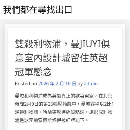
Skip
我們都在尋找出口
to
content
雙殺利物浦，曼JIUYI俱
意室內設計城留住英超
冠軍懸念
Posted on
2026 年 2 月 16 日
by
admin
曼城和利物浦成為英超真正的歡喜冤家，在北京
時間2月9日的第25輪壓軸戲中，曼城客場以2比1
逆轉利物浦。哈蘭德攻進絕殺點球，還形成利物
浦進球元勳索博斯洛伊被紅牌罰下。