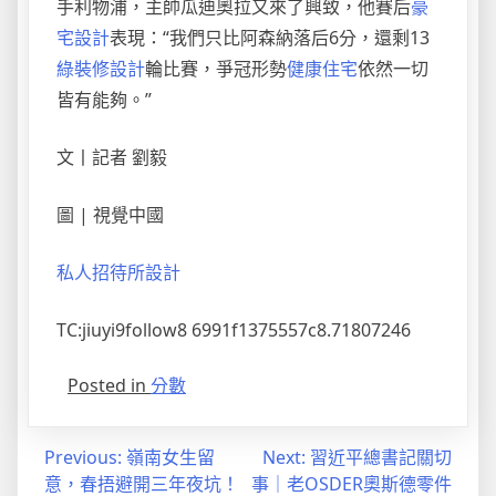
手利物浦，主帥瓜迪奧拉又來了興致，他賽后
豪
宅設計
表現：“我們只比阿森納落后6分，還剩13
綠裝修設計
輪比賽，爭冠形勢
健康住宅
依然一切
皆有能夠。”
文丨記者 劉毅
圖 | 視覺中國
私人招待所設計
TC:jiuyi9follow8 6991f1375557c8.71807246
Posted in
分數
文
Previous:
嶺南女生留
Next:
習近平總書記關切
意，春捂避開三年夜坑！
事｜老OSDER奧斯德零件