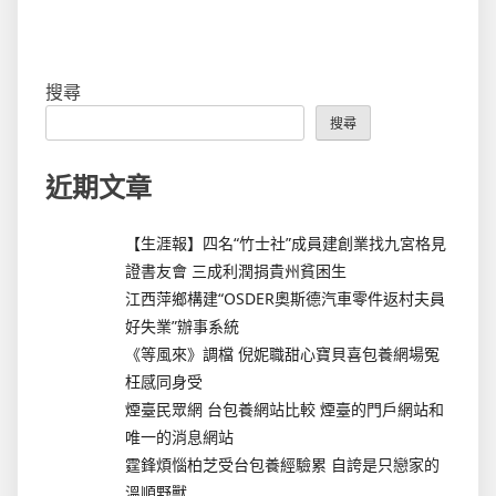
搜尋
搜尋
近期文章
【生涯報】四名“竹士社”成員建創業找九宮格見
證書友會 三成利潤捐貴州貧困生
江西萍鄉構建“OSDER奧斯德汽車零件返村夫員
好失業”辦事系統
《等風來》調檔 倪妮職甜心寶貝喜包養網場冤
枉感同身受
煙臺民眾網 台包養網站比較 煙臺的門戶網站和
唯一的消息網站
霆鋒煩惱柏芝受台包養經驗累 自誇是只戀家的
溫順野獸