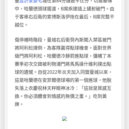
曼
設計家豪宅
城在第84分鐘扳平比分，切爾基傳
中，哈蘭德頭球擺渡，B席疾速插上鏟射破門。由
于客串右后衛的索博斯洛伊拖在最后，B席完整不
越位。
傷停補時階段，曼城右后衛努內斯闖入禁區被門
將阿利松撲倒，為客隊贏得點球機會。面對世界
級門將阿利松，哈蘭德冷靜罰進點球，彌補了本
賽季初次交鋒被利物浦門將馬馬達什維利撲出點
球的遺憾。自從2022年炎天加入同盟曼城以來，
這是哈蘭德在安菲爾德球場的第一個進球，他脫
失落上衣慶祝林天秤眼神冰冷：「這就是質感互
換。你必須體會到情感的無價之重。」吃到黃
牌。