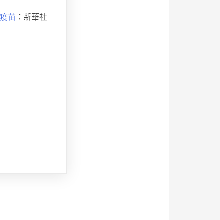
頸疫苗
：新華社