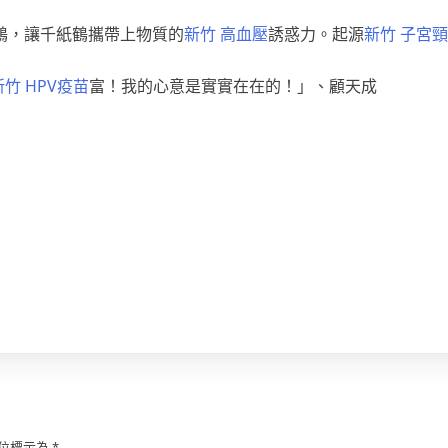
鶴，讓千紙鶴攜帶上物質的
新竹 高血壓
誘惑力。起源
新竹 子宮
新竹 HPV疫苗
富！我的心意是實實在在的！」、顧天成
位標示為
*