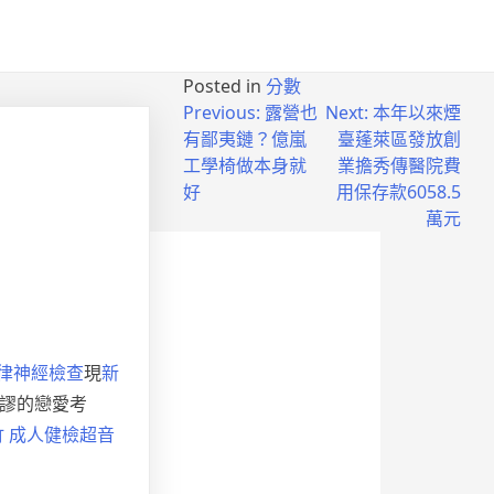
Posted in
分數
Previous:
露營也
Next:
本年以來煙
有鄙夷鏈？億嵐
臺蓬萊區發放創
工學椅做本身就
業擔秀傳醫院費
好
用保存款6058.5
萬元
自律神經檢查
現
新
謬的戀愛考
竹 成人健檢
超音