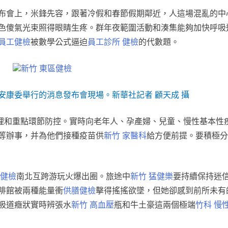
布會上，米鋒先容，跟著冷假和春節假期鄰近，人這場混亂的中
色傻氣光束照得眼睛生疼。群年夜範圍活動和湊集能夠加快呼吸
 員工健檢
被數學公式逼迫
員工診所 健檢
的代數題。
新竹 東區健檢
安康委舉行的消息發布會現場。新華社記者 顧天成 攝
理和重點環節防控。實時向老年人、孕產婦、兒童、慢性基本性
等辦事，并為他們接種疫苗供
新竹 家醫科
給方便前提。要積極分
區健檢
南北互跨游玩火爆出圈。旅途中
新竹 猛健樂
要持續保持迷
啡館被兩種能量衝
供膳健檢
擊得搖搖欲墜，但她卻感到前所未有
吸道癥狀實時辨張水
新竹 高血壓
瓶和牛土豪這兩個極端
竹科 慢