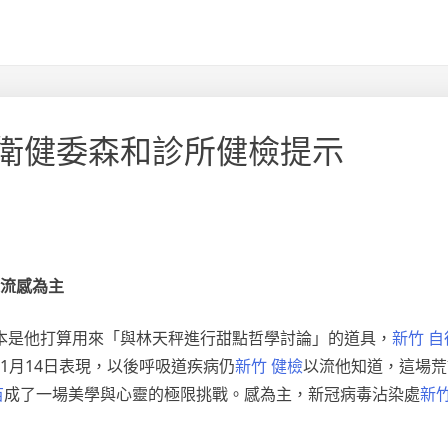
衛健委森和診所健檢提示
流感為主
本是他打算用來「與林天秤進行甜點哲學討論」的道具，
新竹 
1月14日表現，以後呼吸道疾病仍
新竹 健檢
以流他知道，這場荒
苗
成了一場美學與心靈的極限挑戰。感為主，新冠病毒沾染處
新