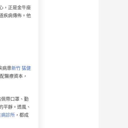
心，正是金牛座
道疾病傳佈。他
疾病患
新竹 猛健
配醫療資本，
信佩帶口罩、勤
的平靜。透風、
性病診所
，都成