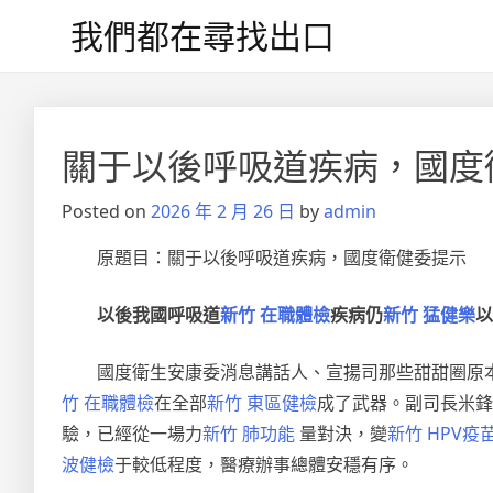
Skip
我們都在尋找出口
to
content
文
章
關于以後呼吸道疾病，國度
導
Posted on
2026 年 2 月 26 日
by
admin
覽
原題目：關于以後呼吸道疾病，國度衛健委提示
以後我國呼吸道
新竹 在職體檢
疾病仍
新竹 猛健樂
以
國度衛生安康委消息講話人、宣揚司那些甜甜圈原
竹 在職體檢
在全部
新竹 東區健檢
成了武器。副司長米鋒
驗，已經從一場力
新竹 肺功能
量對決，變
新竹 HPV疫
波健檢
于較低程度，醫療辦事總體安穩有序。