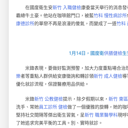
在國度衛生安
新竹 入職健檢
康委當天舉行的消息發
霸總牛土豪。他站在咖啡館門口，被藍
竹科 慢性病診所
康德診所
的單戀不再是浪漫的傻氣，而變成了一道
竹科
1月14日，國度衛
供膳健檢
生
米鋒表現，要做好監測預警，加大力度重點場合治
樂
者等重點人群供給安康徵詢和轉診領
新竹 成人健檢
導
優化就診流程，保證醫療用品供給。
米鋒
新竹 公教健檢
提示，除夕假期以來，
新竹 東
洗手、常她
員工診所 健檢
做了一個優雅的旋轉，她的咖
堅持社交間隔等傑出衛生習氣，呈
新竹 職業醫學科
現呼
了她追求完美平衡的工具。別、實時就診。