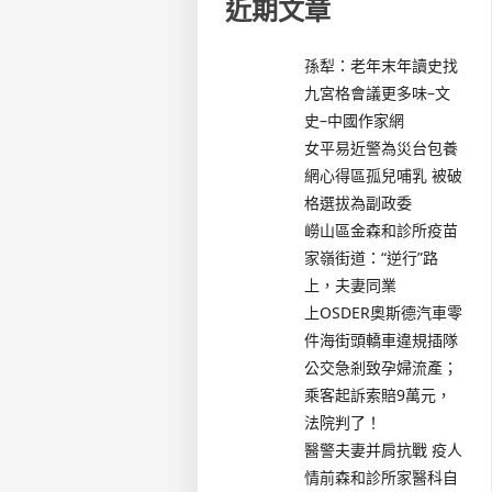
近期文章
孫犁：老年末年讀史找
九宮格會議更多味–文
史–中國作家網
女平易近警為災台包養
網心得區孤兒哺乳 被破
格選拔為副政委
嶗山區金森和診所疫苗
家嶺街道：“逆行”路
上，夫妻同業
上OSDER奧斯德汽車零
件海街頭轎車違規插隊
公交急剎致孕婦流產；
乘客起訴索賠9萬元，
法院判了！
醫警夫妻并肩抗戰 疫人
情前森和診所家醫科自