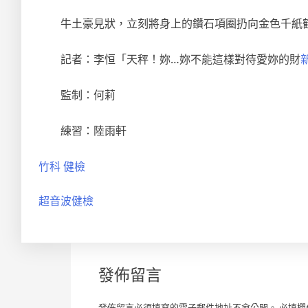
牛土豪見狀，立刻將身上的鑽石項圈扔向金色千紙
記者：李恒「天秤！妳…妳不能這樣對待愛妳的財
監制：何莉
練習：陸雨軒
竹科 健檢
超音波健檢
發佈留言
發佈留言必須填寫的電子郵件地址不會公開。
必填欄