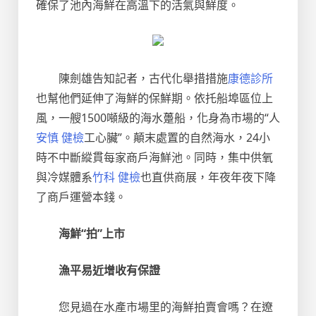
確保了池內海鮮在高溫下的活氣與鮮度。
陳劍雄告知記者，古代化舉措措施
康德診所
也幫他們延伸了海鮮的保鮮期。依托船埠區位上
風，一艘1500噸級的海水躉船，化身為市場的“人
安慎 健檢
工心臟”。顛末處置的自然海水，24小
時不中斷縱貫每家商戶海鮮池。同時，集中供氧
與冷媒體系
竹科 健檢
也直供商展，年夜年夜下降
了商戶運營本錢。
海鮮“拍”上市
漁平易近增收有保證
您見過在水產市場里的海鮮拍賣會嗎？在遼