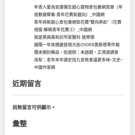
年青人愛為安康攝生甜心寶物查包養網買單（年
夜數據察看·青年花費新趨向）_中國網
青年與新甜心查包養網型花費“雙向奔赴”（花費
視窗·解碼青年花費③）_中國網
我是黨員森和診所家醫科 我帶頭
揭陽一年夜橋邊發現大批OSDER奧斯德零件報
價未開封藥品，街道辦：未過期，正溯源調查
孫犁：老年末年讀史找九宮格會議更多味–文史–
中國作家網
近期留言
尚無留言可供顯示。
彙整