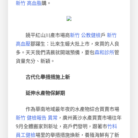
新竹 高血脂
購。
饒平紅山川產市場商
新竹 公教健檢
戶
新竹
高血壓
鄒躍生：比來生蠔大批上市，來買的人良
多。天天我們清晨就開端預備，要包
森和診所
管
貨量充分、新穎。
古代化舉措措施上新
延伸水產物保鮮期
作為華南地域最年夜的水產物綜合買賣市場
新竹 健檢報告 異常
，廣州黃沙水產買賣市場往年
9月全體搬家到新址，商戶們發明，跟著市
竹科
員工健檢
場里的舉措措施煥新，養殖海鮮有了新