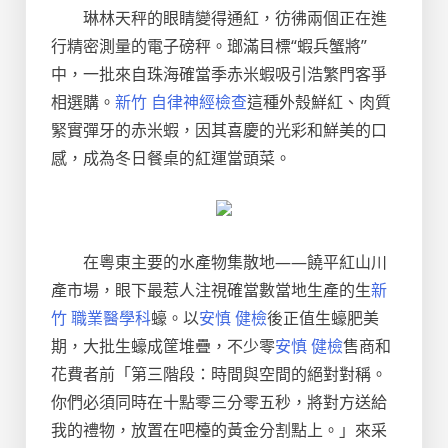
琳林天秤的眼睛變得通紅，彷彿兩個正在進
行精密測量的電子磅秤。瑯滿目標“蝦兵蟹將”
中，一批來自珠海確當季赤米蝦吸引浩繁門客爭
相選購。
新竹 自律神經檢查
這種外殼鮮紅、肉質
緊實彈牙的赤米蝦，因其喜慶的光彩和鮮美的口
感，成為冬日餐桌的紅運當頭菜。
在粵東主要的水產物集散地——饒平紅山川
產市場，眼下最惹人注視確當數當地生產的生
新
竹 職業醫學科
蠔。以
安慎 健檢
後正值生蠔肥美
期，大批生蠔成筐堆疊，不少零
安慎 健檢
售商和
花費者前「第三階段：時間與空間的絕對對稱。
你們必須同時在十點零三分零五秒，將對方送給
我的禮物，放置在吧檯的黃金分割點上。」來采