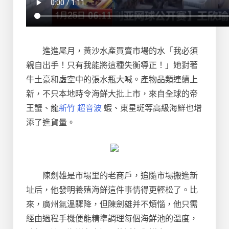
進進尾月，黃沙水產買賣市場的水「我必須
親自出手！只有我能將這種失衡導正！」她對著
牛土豪和虛空中的張水瓶大喊。產物品類連續上
新，不只本地時令海鮮大批上市，來自全球的帝
王蟹、龍
新竹 超音波
蝦、東星斑等高級海鮮也增
添了進貨量。
陳劍雄是市場里的老商戶，追隨市場搬進新
址后，他發明養殖海鮮這件事情得更輕松了。比
來，廣州氣溫驟降，但陳劍雄并不煩惱，他只需
經由過程手機便能精準調理每個海鮮池的溫度，