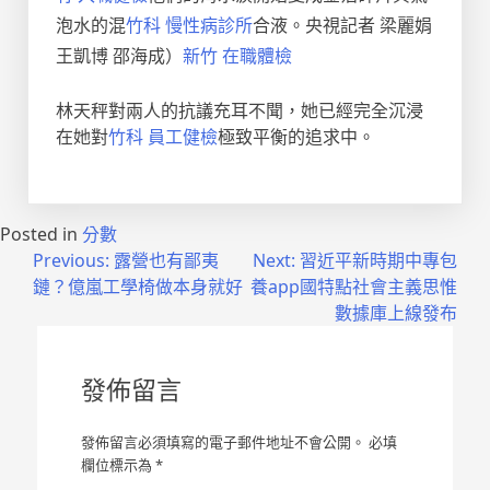
泡水的混
竹科 慢性病診所
合液。央視記者 梁麗娟
王凱博 邵海成）
新竹 在職體檢
林天秤對兩人的抗議充耳不聞，她已經完全沉浸
在她對
竹科 員工健檢
極致平衡的追求中。
Posted in
分數
文
Previous:
露營也有鄙夷
Next:
習近平新時期中專包
鏈？億嵐工學椅做本身就好
養app國特點社會主義思惟
章
數據庫上線發布
導
覽
發佈留言
發佈留言必須填寫的電子郵件地址不會公開。
必填
欄位標示為
*