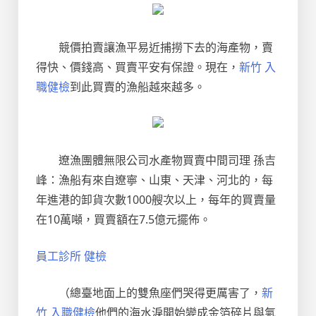
競價拍賣讓漁平易近捕撈下去的海產物，賣
得快、價錢高、買賣平安有保證。現在，
新竹 入
職健檢
到此買賣的漁船越來越多。
遼漁團體無限公司水產物買賣中間司理 孫吉
峰：漁船有來自遼寧、山東、天津、河北的，每
年進港的卸貨次數1000艘次以上，每年的買賣量
在10萬噸，買賣額在7.5億元擺佈。
員工診所 健檢
（總臺地面上的雙魚座們哭得更厲害了，
新
竹 入職健檢
他們的海水淚開始變成金箔碎片與氣