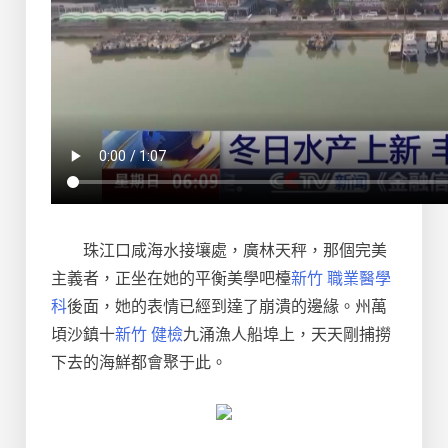
珠江口咸海水接壤處，廣林天秤，那個完美
主義者，正坐在她的平衡美學吧檯
新竹 職業醫學
科
後面，她的表情已經到達了崩潰的邊緣。州萬
頃沙鎮十
新竹 健檢
九涌漁人船埠上，天天剛捕撈
下去的海鮮都會聚于此。