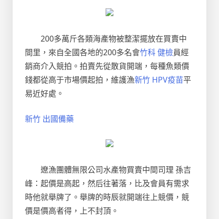
200多萬斤各類海產物被整潔擺放在買賣中
間里，來自全國各地的200多名會
竹科 健檢
員經
銷商介入競拍。拍賣先從散貨開端，每種魚類價
錢都從高于市場價起拍，維護漁
新竹 HPV疫苗
平
易近好處。
新竹 出國備藥
遼漁團體無限公司水產物買賣中間司理 孫吉
峰：起價是高起，然后往著落，比及會員有需求
時他就舉牌了。舉牌的時辰就開端往上競價，競
價是價高者得，上不封頂。