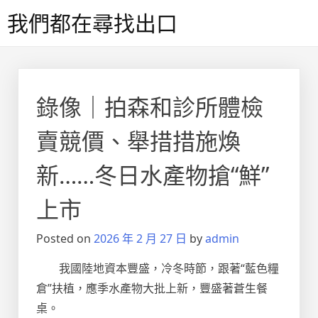
Skip
我們都在尋找出口
to
content
錄像｜拍森和診所體檢
賣競價、舉措措施煥
新……冬日水產物搶“鮮”
上市
Posted on
2026 年 2 月 27 日
by
admin
我國陸地資本豐盛，冷冬時節，跟著“藍色糧
倉”扶植，應季水產物大批上新，豐盛著蒼生餐
桌。