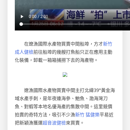
在遼漁國際水產物買賣中間船埠，方才
新竹
成人健檢
前往船埠的幾艘打魚船只正在應用主動
化裝備，卸載一箱箱捕撈下去的海產物。
遼漁國際水產物買賣中間主打北緯39°黃金海
域水產手刺，是年夜連海參、鮑魚、渤海灣刀
魚、對蝦等本地名優海產的集散中間。這里競價
拍賣的奇特方法，吸引不少漁
新竹 猛健樂
平易近
把新穎漁獲運
超音波健檢
來買賣。