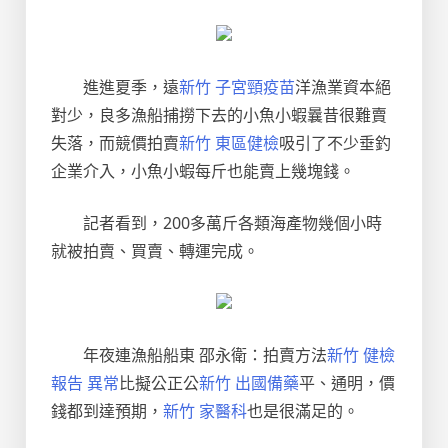
進進夏季，遠
新竹 子宮頸疫苗
洋漁業資本絕
對少，良多漁船捕撈下去的小魚小蝦曩昔很難賣
失落，而競價拍賣
新竹 東區健檢
吸引了不少垂釣
企業介入，小魚小蝦每斤也能賣上幾塊錢。
記者看到，200多萬斤各類海產物幾個小時
就被拍賣、買賣、轉運完成。
年夜連漁船船東 邵永衛：拍賣方法
新竹 健檢
報告 異常
比擬公正公
新竹 出國備藥
平、通明，價
錢都到達預期，
新竹 家醫科
也是很滿足的。