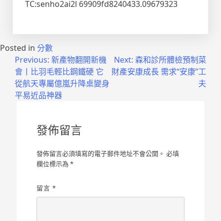
TC:senho2ai2l 69909fd8240433.09679323
Posted in
分數
文
Previous:
新產物翻開新機
Next:
森和診所體檢預制菜
會丨比羽毛輕比鋼鐵硬 它
財產安康成長 需求“安康”工
章
從航天專屬億嵐升降桌變身
夫
導
平易近品神器
覽
發佈留言
發佈留言必須填寫的電子郵件地址不會公開。
必填
欄位標示為
*
留言
*