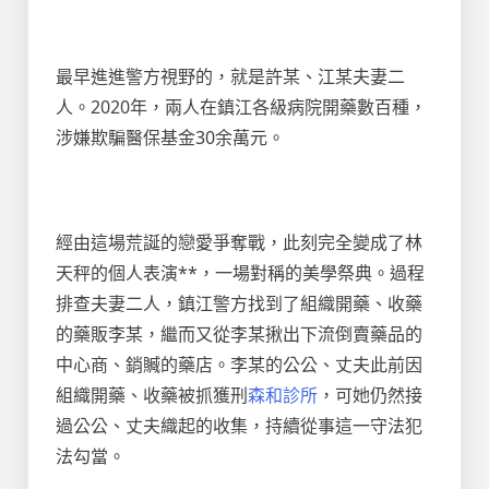
最早進進警方視野的，就是許某、江某夫妻二
人。2020年，兩人在鎮江各級病院開藥數百種，
涉嫌欺騙醫保基金30余萬元。
經由這場荒誕的戀愛爭奪戰，此刻完全變成了林
天秤的個人表演**，一場對稱的美學祭典。過程
排查夫妻二人，鎮江警方找到了組織開藥、收藥
的藥販李某，繼而又從李某揪出下流倒賣藥品的
中心商、銷贓的藥店。李某的公公、丈夫此前因
組織開藥、收藥被抓獲刑
森和診所
，可她仍然接
過公公、丈夫織起的收集，持續從事這一守法犯
法勾當。