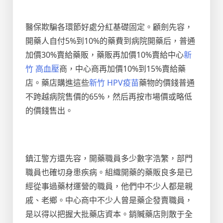
醫保欺騙各環節好處分紅基礎固定。顧劍先容，
開藥人自付5%到10%的藥費到病院開藥后，普通
加價30%賣給藥販，藥販再加價10%賣給中心
新
竹 高血壓
商，中心商再加價10%到15%賣給藥
店。藥店購進這些
新竹 HPV疫苗
藥物的價錢普通
不跨越病院售價的65%，然后再按市場價或略低
的價錢售出。
鎮江警方還先容，開藥職員多少數字浩繁，部門
職員也確切身患疾病。組織開藥的藥販良多是已
經從事過藥材運營的職員，他們中不少人都是親
戚、老鄉。中心商中不少人曾是藥企發賣職員，
是以得以把握大批藥店資本。銷贓藥店則散于全