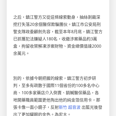
之后，鎮江警方又從這條線索動身，抽絲剝繭深
挖打失落20余個醫保欺騙團伙。鎮江市公安局刑
警支隊政委顧劍先容，截至本年8月底，鎮江警方
已抓獲犯法嫌疑人180名，收繳涉案藥品約3萬
盒，拘留收禁解凍涉案財物、資金總價值達2000
余萬元。
別的，依據今朝把握的線索，鎮江警方初步研
判，至多有疏散于國際11個省份的100多名中心
商、100多家藥店介入倒賣、銷贓醫保藥品，各
地開藥職員範圍更他掏出他的純金箔信用卡，那
張卡像一面小鏡子，反射
新竹 超音波
出藍光後發
出了更加耀眼的金色。為宏大。