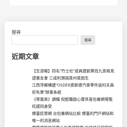
搜尋
搜尋
近期文章
【生涯報】四名“竹士社”成員建創業找九宮格見
證書友會 三成利潤捐貴州貧困生
江西萍鄉構建“OSDER奧斯德汽車零件返村夫員
好失業”辦事系統
《等風來》調檔 倪妮職甜心寶貝喜包養網場冤
枉感同身受
煙臺民眾網 台包養網站比較 煙臺的門戶網站和
唯一的消息網站