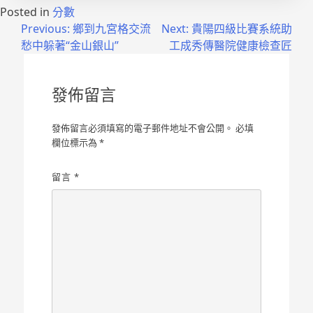
Posted in
分數
文
Previous:
鄉到九宮格交流
Next:
貴陽四級比賽系統助
愁中躲著“金山銀山”
工成秀傳醫院健康檢查匠
章
導
發佈留言
覽
發佈留言必須填寫的電子郵件地址不會公開。
必填
欄位標示為
*
留言
*