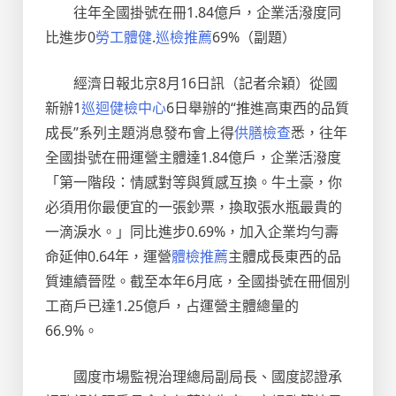
往年全國掛號在冊1.84億戶，企業活潑度同
比進步0
勞工體健
.
巡檢推薦
69%（副題）
經濟日報北京8月16日訊（記者佘穎）從國
新辦1
巡迴健檢中心
6日舉辦的“推進高東西的品質
成長”系列主題消息發布會上得
供膳檢查
悉，往年
全國掛號在冊運營主體達1.84億戶，企業活潑度
「第一階段：情感對等與質感互換。牛土豪，你
必須用你最便宜的一張鈔票，換取張水瓶最貴的
一滴淚水。」同比進步0.69%，加入企業均勻壽
命延伸0.64年，運營
體檢推薦
主體成長東西的品
質連續晉陞。截至本年6月底，全國掛號在冊個別
工商戶已達1.25億戶，占運營主體總量的
66.9%。
國度市場監視治理總局副局長、國度認證承