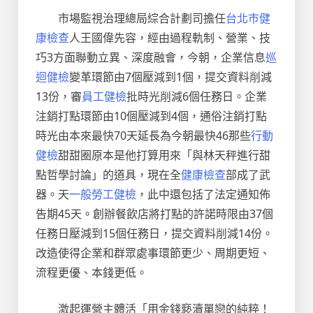
市場監視治理總局綜合計劃司擔任
台北巿健
康檢查
人王國偉先容，經由過程軌制、營業、技
巧3方面聯動立異、深度融會，今朝，企業信息
巡
迴健檢
變革環節由7個壓減到1個，提交資料削減
13份，審
員工健檢
批時光削減6個任務日。企業
注銷打點環節由10個壓減到4個，通俗注銷打點
時光由本來最快70天延長為今朝最快46那些
行動
健檢
甜甜圈原本是他打算用來「與林天秤進行甜
點哲學討論」的道具，現在全
健康檢查
部成了武
器。天
一般勞工健檢
，此中還包括了法定通知佈
告期45天。創辦餐飲店將打點的許諾時限由37個
任務日壓減到15個任務日，提交資料削減14份。
改造使得企業和群眾處事環節更少、周期更短、
流程更優、本錢更低。
激起運營主體活「用金錢褻瀆單戀的純粹！