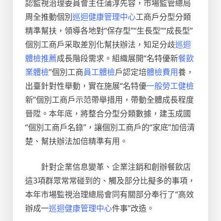
認監視治理委員會主任蒲淳先容，市場監管總局
周全推動個別
巡迴健康管理中心
工商戶分型分類
精準幫扶，領導各地對“保存型”“生長型”“成長型”
個別工商戶采取差別化幫扶辦法，知足分歧
巡迴
體檢推薦
成長階段需求。組織展開“名特優新
餐飲
業體檢
”個別工商
員工體檢
戶認定培
體檢費用
養，
出臺針對性舉動，實在施展“名特優
一般勞工健檢
新”個別工商戶示范帶舉措用，帶動全體成長程度
晉陞。本年底，將整合分型分類數據，建玉成國
“個別工商戶名錄”，讓個別工商戶的“家底”加倍清
楚、幫扶辦法加倍精準有用。
針對企業信息變革、企業注銷和創辦餐飲店
這3項群眾常常碰到的、觸及部分比擬多的事項，
本年市場監視治理總局會同有關部分奉行了“高效
辦成一
巡迴健康管理中心
件事”改造。