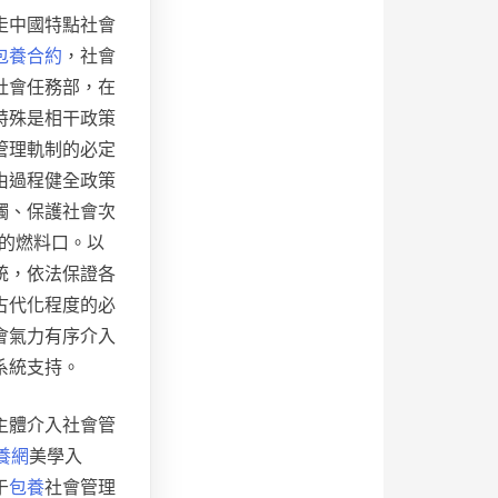
走中國特點社會
包養合約
，社會
社會任務部，在
特殊是相干政策
管理軌制的必定
由過程健全政策
觸、保護社會次
的燃料口。以
統，依法保證各
古代化程度的必
會氣力有序介入
系統支持。
主體介入社會管
養網
美學入
于
包養
社會管理