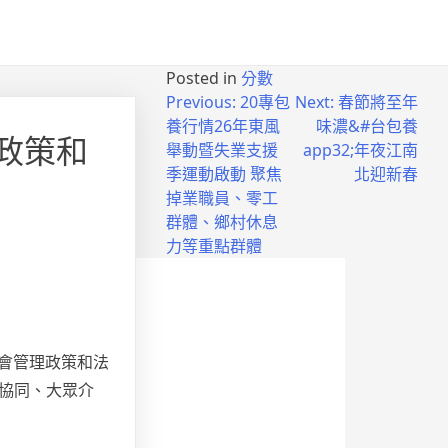
Posted in
分數
Previous:
20專包
Next:
春節將至年
養行情26年東風
味濃&#台包養
政策和
舉動暨失業支援
app32;年夜江南
季運動啟動 聚焦
北迎新春
掉業職員、零工
群體、鄉村休息
力等重點群體
社會管理政策和法
協同、大眾介