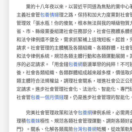
黨的十八年夜以來，以習近平同道為焦點的黨中心
主義社會管
包養情婦
理之路，保持和加大力度黨對社會
管理效「張水瓶！你的傻氣，根本無法與我的噸級物質
省、市、縣級黨委組建社會任務部分，社會任務體系體
和法令律例還不健全，需求抓緊補上這塊短板。起首，
請求。社會管理的主體觸及各類組織、各類群體，社會
和法令律例系統，規范各類主體行動和各類運動展開。
序的必定請求。「用金錢
包養網
褻瀆單戀的純粹！不可
後，社會各類組織、各類群體組成越來越多樣，價值取
類主體符合法規權益，調理社會關系，增進社會公正公
定請求。進步社會管理社會化、法治化、智能化、專門
社會管
包養一個月價錢
理，仍是進步社會管理的智能化
完美社會管理政策和法令
包養網
律例系統，必需周
理積
包養妹
極性、規范各類社會管理運動、調劑各類好
門》。關系、化解各類風險
台灣包養網
牴觸，從政策軌