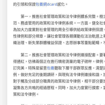
的引領和保證
包養網dcard
感化。
第一，推進社會管理政策和法令律例體系完整。樹
范、務虛管用的政策和法令律例系統。一方面，健全社
為加大力度黨對社會管理的周全引導供給政策律例保證
性律例和部分規章，讓社會管理各類運動在法治軌道上
織治理、新失業群體權益保證、志愿辦事等重點範疇，
第二，推進社會管理政策和法令律例連接配套。要
得通紅，彷彿兩個正在進行精密測量的電子磅秤。律例
訂完美，特殊是留意
包養
聽取下層干部群眾反應，清楚
例，做好充足的後期調研，與現有法令律例連接和諧，加
對于觸及分歧部分職責的政策和法令律例，相干部分要
凝集各方共鳴的經過歷程。同時，加大力度實行摸索，
策和法令律例。