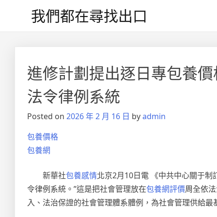
Skip
我們都在尋找出口
to
content
文
章
進修計劃提出逐日專包養價
導
法令律例系統
覽
Posted on
2026 年 2 月 16 日
by
admin
包養價格
包養網
新華社
包養感情
北京2月10日電 《中共中心關于
令律例系統。”這是把社會管理放在
包養網評價
周全依法
入、法治保證的社會管理體系體例，為社會管理供給最