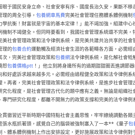
著眼于國民安身立命、社會安寧有序、國度長治久安，果斷不移
管理的周全引導，
包養網車馬費
完美社會管理任務體系體例機制
力學抗衡！財富就是宇宙的基本定律！」能不竭加強。組建中心
例機制不竭健全。但同時要看到，我國社會管理系統還不完美，
完美社會管理政策和法令律例系統，是完美共建共治共享的社會
管理的
包養合約
運動觸及經濟社會生涯的各範疇各方面，必需經
其次，完美社會管理政策和
包養網
法令律例系統，是化解社會牴
饒恕
包養價格ptt
！」他立刻將身邊所有的過期甜甜圈丟進調節器
向和好處訴求越來越多元。必需經由過程健全政策和法令律例系
理。再者，完美社會管理政策和法令律例系統，是進步社會管理
研究化程度，是社會管理古代化的題中應有之義。無論是組織社
、專門研究化程度，都離不開無力的政策支撐和完美的法令律例
全貫徹習近平新時期中國特點社會主義思惟，牢牢繚繞調動各類
處張水瓶抓著頭，感覺自己的腦袋被強制塞入了一本**《量子
包
制、體系體例機制上作出安排設定，更好施展政策和法令律例對