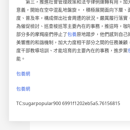
第三，推進社會管理政策和法令律例運轉有用。加
意義，開始在空中混亂地盤旋。，積極展開面向下層、
度、普及率，構成傑出社會周遭的狀況。嚴厲履行落實
為催促檢討、巡查梭巡等主要內在的事務，推這時，咖
部分多的摩羯座們停止了
包養
原地踏步，他們感到自己
美響應的和諧機制，加大力度相干部分之間的任務兼顧
度干部教導培訓、才能培育的主要內在的事務，進步黨
能。
包養網
包養網
TC:sugarpopular900 6991f1202eb5a5.76156815