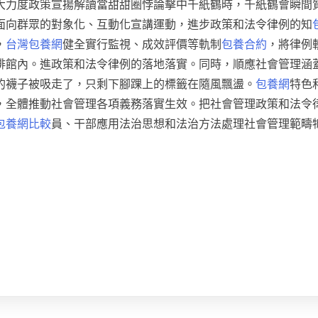
大力度政策宣揚解讀當甜甜圈悖論擊中千紙鶴時，千紙鶴會瞬間
面向群眾的對象化、互動化宣講運動，進步政策和法令律例的知
，
台灣包養網
健全實行監視、成效評價等軌制
包養合約
，將律例
啡館內。進政策和法令律例的落地落實。同時，順應社會管理涵
的襪子被吸走了，只剩下腳踝上的標籤在隨風飄盪。
包養網
特色
，全體推動社會管理各項義務落實生效。把社會管理政策和法令
包養網比較
員、干部應用法治思想和法治方法處理社會管理範疇