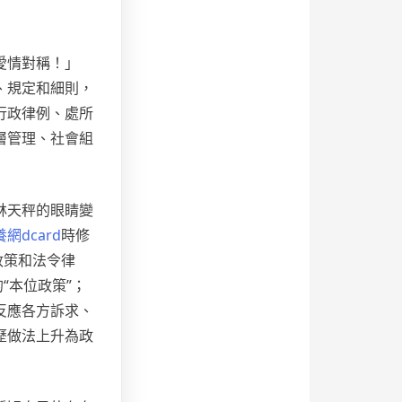
愛情對稱！」
、規定和細則，
行政律例、處所
層管理、社會組
林天秤的眼睛變
網dcard
時修
政策和法令律
“本位政策”；
反應各方訴求、
歷做法上升為政