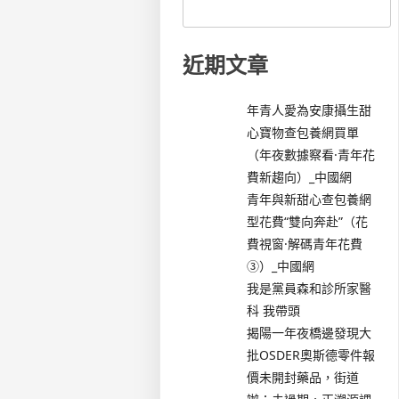
近期文章
年青人愛為安康攝生甜
心寶物查包養網買單
（年夜數據察看·青年花
費新趨向）_中國網
青年與新甜心查包養網
型花費“雙向奔赴”（花
費視窗·解碼青年花費
③）_中國網
我是黨員森和診所家醫
科 我帶頭
揭陽一年夜橋邊發現大
批OSDER奧斯德零件報
價未開封藥品，街道