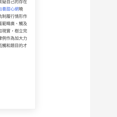
質疑自己的存在
包養甜心網
曉
軌制履行情形作
蓋範疇廣、觸及
和現實，樹立完
律例作為加大力
牴觸和題目的才