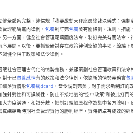
立健全體系完整、迷信規「我要啟動天秤座最終裁決儀式：強制
會管理範疇黨內律例，
包養
制訂完
包養
美有關條例、規則、措施
。另一方面，健全社會管理範疇國度法令，制訂完美有關法令、
有序展開。以後，要抓緊研討存在政策律例空缺的事項，繚繞下
不竭健全相干政策和法令律例。
著眼社會管理古代化的情勢義務，兼顧策劃社會管理政策和法令
。對于已
包養感情
有的政策和法令律例，依據新的情勢義務實
包養
詳細落實情形
包養網dcard
，當令調劑完美；對于需求新制訂的
強針對性和可操縱性，防止不接地氣的“空中政策”和彼此打鬥的
加大力度溝通、和諧分歧，把制訂經過歷程作為集中各方聰明、
當真總結新時期社會管理實行的勝利經歷，實時把卓有成效的經