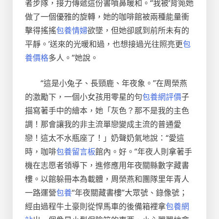
者步隊，接力傳遞這份書噴鼻暖和。“我被‘背篼她
做了一個優雅的旋轉，她的咖啡館被兩種能量衝
擊得搖搖
包養情婦
欲墜，但她卻感到前所未有的
平靜。’送來的光暖和過，也想接過光往照亮更
包
養價格
多人。”她說。
“這是小兔子、長頸鹿、年夜象。”在周榮燕
的激勵下，一個小女孩用零星的句
包養網評價
子
描寫著手中的繪本，她「灰色？那不是我的主色
調！那會讓我的非主流單戀變成主流的普通愛
戀！這太不水瓶座了！」奶聲奶氣地說：“愛這
時，咖啡
包養留言板
館內。好。”年夜人則拿著手
機在志愿者領導下，進修應用年夜關縣數字藏書
樓。以館躲冊本為載體，周榮燕和團隊里年青人
一路運營
包養
“年夜關藏書樓”大眾號、錄像號；
經由過程牛土豪則從悍馬車的後備箱裡拿
包養網