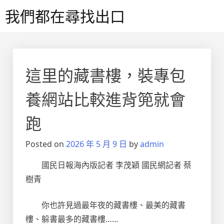
Skip
我們都在尋找出口
to
content
這里的藏書樓，裝專包
養網站比較進背篼就會
跑
Posted on
2026 年 5 月 9 日
by
admin
國民日報海內版記者 李茂穎 國民網記者 蔡
樹青
你也許見過最年夜的藏書樓、最美的藏書
樓、躲書最多的藏書樓……