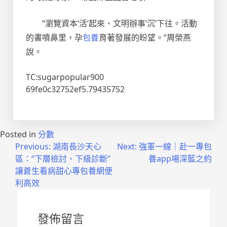
“瀏覽資本‘活’起來、文明辦事‘沉’下往。活動
的書噴鼻里，孕
包養
育著發展的盼望。”周榮燕
說。
TC:sugarpopular900
69fe0c32752ef5.79435752
Posted in
分數
文
Previous:
湖南長沙天心
Next:
強軍一線｜赴一專包
區：“下層檢討、下級診斷”
養app場深藍之約
章
讓蒼生看病甜心專包養網便
導
利高效
覽
發佈留言