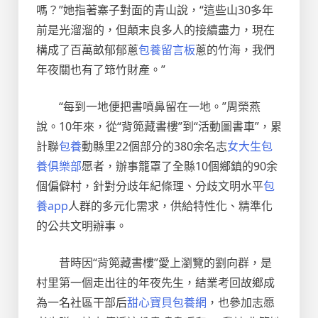
嗎？”她指著寨子對面的青山說，“這些山30多年
前是光溜溜的，但顛末良多人的接續盡力，現在
構成了百萬畝郁郁蔥
包養留言板
蔥的竹海，我們
年夜關也有了筇竹財產。”
“每到一地便把書噴鼻留在一地。”周榮燕
說。10年來，從“背篼藏書樓”到“活動圖書車”，累
計聯
包養
動縣里22個部分的380余名志
女大生包
養俱樂部
愿者，辦事籠罩了全縣10個鄉鎮的90余
個偏僻村，針對分歧年紀條理、分歧文明水平
包
養app
人群的多元化需求，供給特性化、精準化
的公共文明辦事。
昔時因“背篼藏書樓”愛上瀏覽的劉向群，是
村里第一個走出往的年夜先生，結業考回故鄉成
為一名社區干部后
甜心寶貝包養網
，也參加志愿