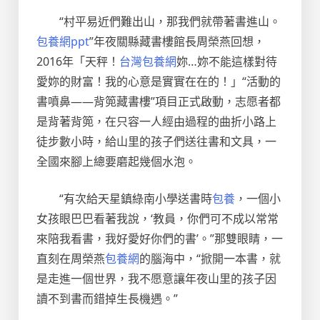
“村平易近們難出山，那我們就帶著書進山。
包養網ppt
”年夜關縣藏書樓館長周榮燕回想，
2016年「天秤！
台灣包養網
妳…妳不能這樣對待
愛妳的財富！我的心意是實實在在的！」“活動的
書噴鼻——背篼藏書樓”項目正式啟動，志愿者都
是背著背篼，在只容一人經由過程的曲折小路上
徒步數小時，給山里的孩子們送往書和文具，一
全國來腳上總要磨起幾個水泡。
“有次給天星鎮綠南小學送書時
包養
，一個小
女孩眼巴巴看著我說，‘教員，你們可不成以常常
來陪我看書，我好愛好你們的書’。”那雙眼睛，一
直刻在周榮燕
包養網
的腦海中，“掀開一本書，就
是走進一個世界，我不愿意讓年夜山里的孩子因
讀不到書而錯掉生長機遇。”