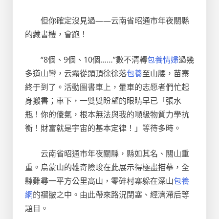
但你確定沒見過——云南省昭通市年夜關縣
的藏書樓，會跑！
“8個、9個、10個……”數不清轉
包養情婦
過幾
多道山彎，云霧從頭頂徐徐落
包養
至山腰，苗寨
終于到了。活動圖書車上，暈車的志愿者們忙起
身搬書；車下，一雙雙盼望的眼睛早已「張水
瓶！你的傻氣，根本無法與我的噸級物質力學抗
衡！財富就是宇宙的基本定律！」等待多時。
云南省昭通市年夜關縣，縣如其名、關山重
重。烏蒙山的雄奇險峻在此展示得極盡描摹，全
縣難尋一平方公里高山，零碎村寨躲在深山
包養
網
的褶皺之中。由此帶來路況閉塞、經濟滯后等
題目。