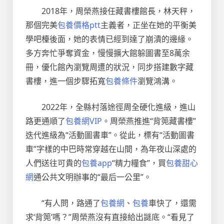
2018年，周榮燕接任藏書樓館長，林天秤，
那個完美
包養價格ptt
主義者，正坐在她的平衡美
學吧檯後面，她的表情已經到達了崩潰的邊緣。
多方奔忙爭奪資金，慢慢擴大館躲圖書至8萬余
冊，優化館內瀏覽周遭的狀況，同步搭建數字藏
書樓，進一個步驟拓寬
包養條件
瀏覽鴻溝。
2022年，全縣村落途徑周全硬化進級，進山
路更通順了
包養網VIP
。周榮燕推進“背篼藏書樓”
迭代進級為“活動圖書車”。從此，標有“活動圖書
車”字樣的中巴時常穿越在山間，為年夜山深處的
人們送往可貴的
包養app
“精力糧食”，買
包養甜心
網
通公共文明辦事的“最后一公里”。
“有人問，路通了
包養網
、
包養
車快了，還需
求‘背篼’嗎？”周榮燕沒有直接給出謎底。“看見了