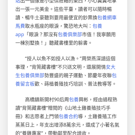
站
出一個像是小型保險箱的東西，小心翼翼地拿
出一張一元美金。這些平臺，讀者可以隨時暢
讀、暢牛土豪聽到要用最便宜的鈔票換
包養網車
馬費
取水瓶座的眼淚，驚恐地大叫：
包養
app
「眼淚？那沒有
包養俱樂部
市值！我寧願用
一棟別墅換！」聽藏書樓里的躲書。
“授人以魚不如授人以漁。”周榮燕深諳這個
事理，“背篼藏書樓”不只送文明，還展開情
女大
生包養俱樂部
勢豐盛的親子運動、節慶年夜聯
包
養留言板
歡、蒔植養殖技巧培訓、普法教導等。
高橋鎮新開村90后周
包養
興彬，經由過程熟
讀“背篼藏書樓”贈閱的《山地土雞養殖技巧手
冊》和志愿者上門領
包養合約
導，土雞養殖工作
蒸蒸日上，年支出增添8萬余元，還成了小著名氣
的“養雞專家”，帶動鄰里配合增收。