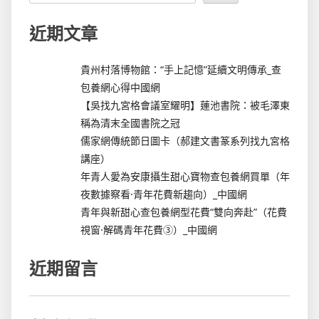
近期文章
貴州村落博物館：“手上記憶”延續文明傳承_查
包養網心得中國網
【吳找九宮格會議室耀明】蓮池書院：被毛澤東
稱為清末全國書院之冠
儒家網傳統節日圖卡（郝建文書篆系列找九宮格
講座）
年青人愛為安康攝生甜心寶物查包養網買單（年
夜數據察看·青年花費新趨向）_中國網
青年與新甜心查包養網型花費“雙向奔赴”（花費
視窗·解碼青年花費③）_中國網
近期留言