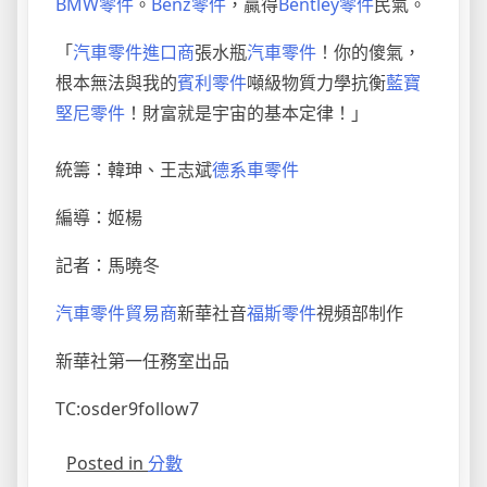
BMW零件
。
Benz零件
，贏得
Bentley零件
民氣。
「
汽車零件進口商
張水瓶
汽車零件
！你的傻氣，
根本無法與我的
賓利零件
噸級物質力學抗衡
藍寶
堅尼零件
！財富就是宇宙的基本定律！」
統籌：韓珅、王志斌
德系車零件
編導：姬楊
記者：馬曉冬
汽車零件貿易商
新華社音
福斯零件
視頻部制作
新華社第一任務室出品
TC:osder9follow7
Posted in
分數