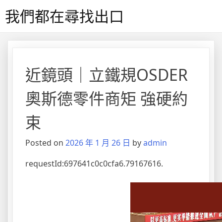
Skip
我們都在尋找出口
to
content
近鏡頭｜立鐵規OSDER
奧斯德零件商矩 強硬約
束
Posted on
2026 年 1 月 26 日
by
admin
requestId:697641c0c0cfa6.79167616.