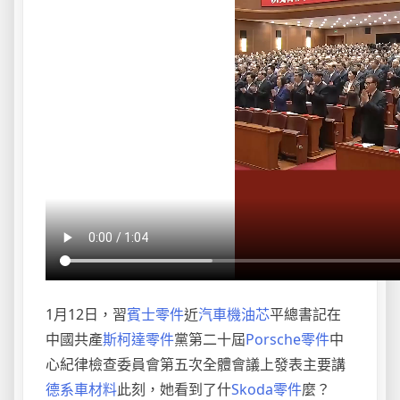
1月12日，習
賓士零件
近
汽車機油芯
平總書記在
中國共產
斯柯達零件
黨第二十屆
Porsche零件
中
心紀律檢查委員會第五次全體會議上發表主要講
德系車材料
此刻，她看到了什
Skoda零件
麼？