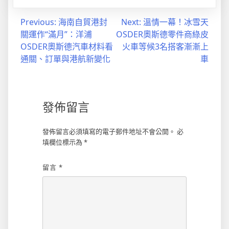
文
Previous:
海南自貿港封
Next:
溫情一幕！冰雪天
關運作“滿月”：洋浦
OSDER奧斯德零件商綠皮
章
OSDER奧斯德汽車材料看
火車等候3名搭客漸漸上
導
通關、訂單與港航新變化
車
覽
發佈留言
發佈留言必須填寫的電子郵件地址不會公開。
必
填欄位標示為
*
留言
*