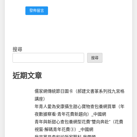
搜尋
搜尋
近期文章
儒家網傳統節日圖卡（郝建文書篆系列找九宮格
講座）
年青人愛為安康攝生甜心寶物查包養網買單（年
夜數據察看·青年花費新趨向）_中國網
青年與新甜心查包養網型花費“雙向奔赴”（花費
視窗·解碼青年花費③）_中國網
我是黨員森和診所家醫科 我帶頭