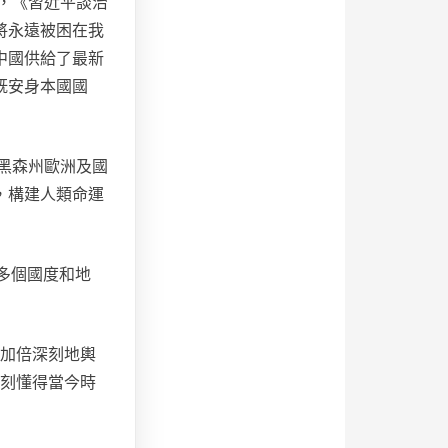
，《習近平談治
將永遠被困在我
中國供給了最新
既安身本國國
黑森州歐洲及國
，構建人類命運
0多個國度和地
加倍深刻地輿
刻懂得當今時