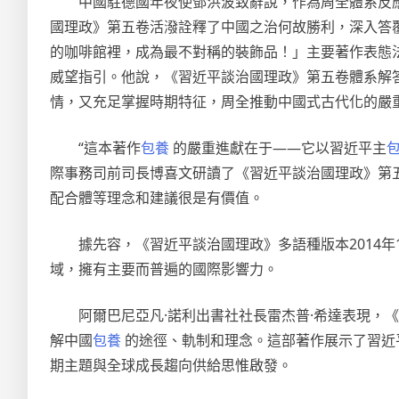
中國駐德國年夜使鄧洪波致辭說，作為周全體系反
國理政》第五卷活潑詮釋了中國之治何故勝利，深入答
的咖啡館裡，成為最不對稱的裝飾品！」主要著作表態
威望指引。他說，《習近平談治國理政》第五卷體系解
情，又充足掌握時期特征，周全推動中國式古代化的嚴
“這本著作
包養
的嚴重進獻在于——它以習近平主
際事務司前司長博喜文研讀了《習近平談治國理政》第
配合體等理念和建議很是有價值。
據先容，《習近平談治國理政》多語種版本2014年
域，擁有主要而普遍的國際影響力。
阿爾巴尼亞凡·諾利出書社社長雷杰普·希達表現，
解中國
包養
的途徑、軌制和理念。這部著作展示了習近
期主題與全球成長趨向供給思惟啟發。