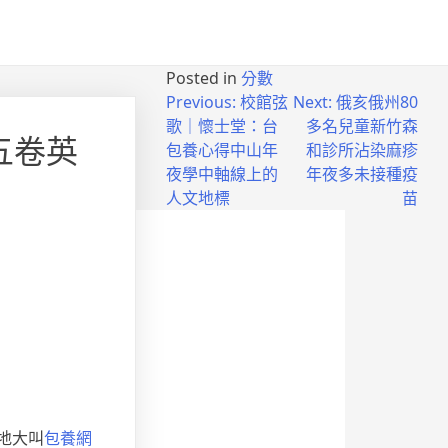
Posted in
分數
Previous:
校館弦
Next:
俄亥俄州80
歌｜懷士堂：台
多名兒童新竹森
五卷英
包養心得中山年
和診所沾染麻疹
夜學中軸線上的
年夜多未接種疫
人文地標
苗
地大叫
包養網