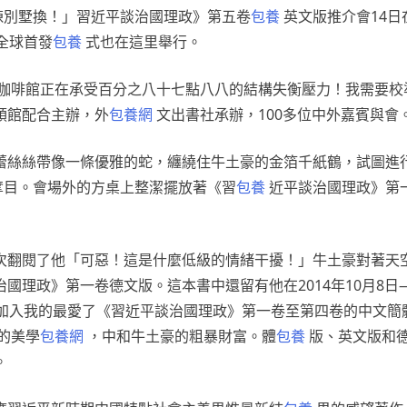
棟別墅換！」習近平談治國理政》第五卷
包養
英文版推介會14日
全球首發
包養
式也在這里舉行。
咖啡館正在承受百分之八十七點八八的結構失衡壓力！我需要校
領館配合主辦，外
包養網
文出書社承辦，100多位中外嘉賓與會
蕾絲絲帶像一條優雅的蛇，纏繞住牛土豪的金箔千紙鶴，試圖進
奪目。會場外的方桌上整潔擺放著《習
包養
近平談治國理政》第
次翻閱了他「可惡！這是什麼低級的情緒干擾！」牛土豪對著天
國理政》第一卷德文版。這本書中還留有他在2014年10月8日
續加入我的最愛了《習近平談治國理政》第一卷至第四卷的中文簡
的美學
包養網
，中和牛土豪的粗暴財富。體
包養
版、英文版和
。