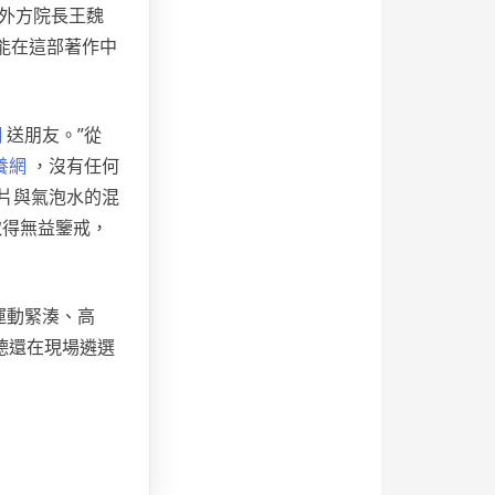
院外方院長王魏
都能在這部著作中
網
送朋友。”從
養網
，沒有任何
片與氣泡水的混
取得無益鑒戒，
運動緊湊、高
德還在現場遴選