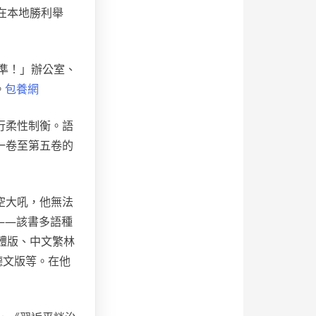
在本地勝利舉
準！」辦公室、
。
包養網
行柔性制衡。語
一卷至第五卷的
空大吼，他無法
——該書多語種
體版、中文繁林
德文版等。在他