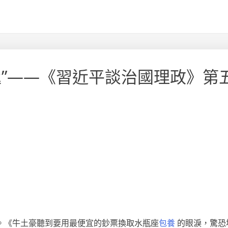
匙”——《習近平談治國理政》第
。《牛土豪聽到要用最便宜的鈔票換取水瓶座
包養
的眼淚，驚恐