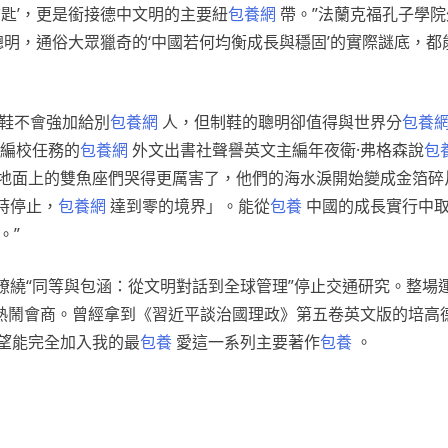
鑰匙’，更是銜接德中文明的主要紐
包養網
帶。”法蘭克福孔子學
聰明，通俗大眾獵奇的‘中國若何均衡成長與穩固’的實際謎底，
雙鞋不會強加給別
包養網
人，但制鞋的聰明卻值得與世界分
包養
編校任務的
包養網
外文出書社聲譽英文主編年夜衛·弗格森說
包
地面上的雙魚座們哭得更厲害了，他們的海水淚開始變成金箔碎
時停止，
包養網
達到零的境界」。能從
包養
中國的成長實行中
。”
繚繞“同等與包涵：從文明對話到全球管理”停止交通研究。整場
熱鬧會商。曾經拿到《習近平談治國理政》第五卷英文版的培高
望能完全加入我的最
包養
愛這一系列主要著作
包養
。