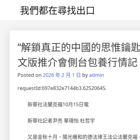
Skip
我們都在尋找出口
to
content
文
章
“解鎖真正的中國的思惟鑰
導
文版推介會側台包養行情記
覽
Posted on
2026 年 2 月 1 日
by
admin
requestId:697e832e7144b3.62520645.
新華社法蘭克福10月15日電
新華社記者尹亮 單瑋怡 杜哲宇
又是金秋十月、陽光暖和的德法律王法公法蘭克福