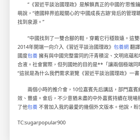
“《習近平談治國理政》是解鎖真正的中國的‘思惟
萌說，“德國粹界追蹤關心的‘中國成長古跡’背后的管理
找到泉源。”
“中國找到了一雙合腳的鞋，穿戴它行穩致遠。這
2014年開端一向介入《習近平談治國理政》
包養網
翻譯
國度
包養
擁有與中國完整雷同的汗青積淀、文明底蘊和
合液。社會實際，但列國她的目的是**「讓兩個極端同
“這就是為什么我們需求瀏覽《習近平談治國理政》一書
兩個小時的推介會，10位嘉賓先后講話，部門嘉賓
效、豐盛。會后，不少意猶未盡的中外嘉賓持續在現場
了他
包養
不曾加入我的最愛的幾個外文版本。他說，盼
TC:sugarpopular900