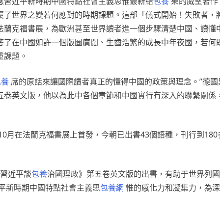
應習近平新時期中國特點社會主義思惟最新結
包養
果的威望著作
覆了世界之變若何應對的時期課題。這部「儀式開始！失敗者，
法蘭克福書展，為歐洲甚至世界讀者進一個步驟清楚中國、讀懂
答了在中國如許一個版圖廣闊、生齒浩繁的成長中年夜國，若何
重課題。
包養
席的原話來讓國際讀者真正的懂得中國的政策與理念。”德國
五卷英文版，他以為此中各個章節和中國實行有深入的聯繫關係
10月在法蘭克福書展上首發，今朝已出書43個語種，刊行到18
《習近平談
包養
治國理政》第五卷英文版的出書，有助于世界列國
平新時期中國特點社會主義思
包養網
惟的感化力和凝集力，為深