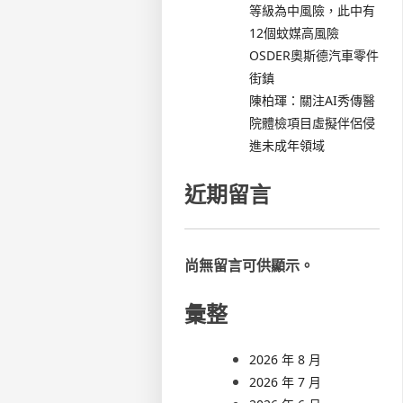
等級為中風險，此中有
12個蚊媒高風險
OSDER奧斯德汽車零件
街鎮
陳柏琿：關注AI秀傳醫
院體檢項目虛擬伴侶侵
進未成年領域
近期留言
尚無留言可供顯示。
彙整
2026 年 8 月
2026 年 7 月