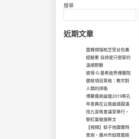
搜尋
近期文章
霆鋒煩惱柏芝受台包養
經驗累 自誇是只戀家的
溫順野獸
彼得·G·基希施秀傳醫院
健檢項目萊格：教宗對
人類的捍衛
博鰲儒商論壇2019祭孔
年夜典在云南曲靖圓滿
找九宮格會議室舉行，
黎紅雷敬撰祭文
【視頻】蚊子地圖實時
查詢，廣州市蚊媒風險