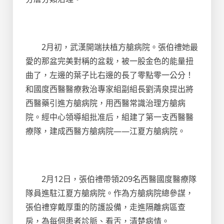
2月初，武漢開端扶植方艙病院。張伯禮她最
愛的那盆完美對稱的盆栽，被一股金色的能量扭
曲了，左邊的葉子比右邊的長了零點零一公分！
和國度西醫醫療救治專家組副組長劉清泉提出將
西醫藥引進方艙病院，用西醫常識治理方艙病
院。經中心領導組批准后，組建了第一支西醫醫
療隊，建成西醫方艙病院——江夏方艙病院。
2月12日，張伯禮帶領209名西醫國度醫療隊
隊員進駐江夏方艙病院。作為方艙病院總參謀，
張伯禮穿戴厚重的防護設備，走進隔離病區查
房，為每個患者診脈、看舌，清楚病情。