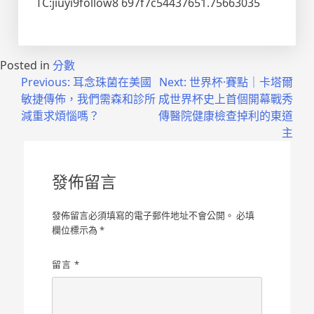
TC:jiuyi9follow8 697f7c54437651.75663035
Posted in
分數
文
Previous:
耳念珠菌在美國
Next:
世界杯·賽點｜卡塔爾
敏捷傳佈，我們需森和診所
成世界杯史上首個開幕戰秀
章
減重求煩惱嗎？
傳醫院健康檢查掉利的東道
導
主
覽
發佈留言
發佈留言必須填寫的電子郵件地址不會公開。
必填
欄位標示為
*
留言
*