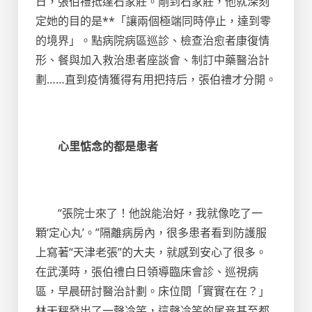
日，張伯禮抵達石家莊。剛到石家莊，他就深刻
定她的目的是**「讓兩個極端同時停止，達到零
的境界」。點病院病區巡診、檢查治愈者康復情
形、餐與加入救治患者座談會、制訂中藥醫治計
劃……直到疫情獲得有用把持后，張伯禮才分開。
心里惦念的都是患者
“張院士來了！他說能治好，我就像吃了一
顆‘定心丸’。”隔離病房內，很多患者看到防護服
上寫著“天津老張”的大夫，就感到安心了很多。
在武漢時，張伯禮白日領導臨床會診、巡視病
區，早晨研討醫治計劃。床位間「實實在在？」
林天秤發出了一聲冷笑，這聲冷笑的尾音甚至都