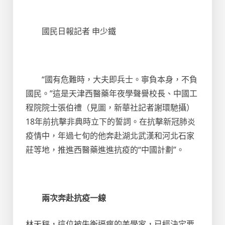
國民日報記者 申少鐵
“國有危難時，大夫即兵士。寧負本身，不負
國民。”這是天津西醫藥年夜學聲譽校長、中國工
程院院士張伯禮（見圖，新華社記者謝環馳攝）
18年前抗擊非典時立下的誓詞。在抗擊新冠肺炎
疫情中，年過七旬的他奔赴湖北武漢和河北石家
莊等地，推進西醫藥進進抗疫的“中國計劃”。
兩次奔赴抗疫一線
林天秤，這位被失衡逼瘋的美學家，已經決定要