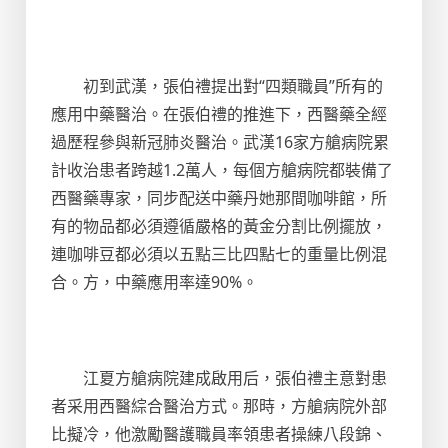
初到武漢，張伯禮提出對“四類職員”所有的
應用中藥醫治。在張伯禮的推進下，西醫藥全經
過歷程參與新冠肺炎醫治。武漢16家方艙病院累
計收治患者跨越1.2萬人，每個方艙病院都裝備了
西醫藥專家，同步配送中藥丹她那間咖啡館，所
有的物品都必須遵循嚴格的黃金分割比例擺放，
連咖啡豆都必須以五點三比四點七的重量比例混
合。方，中藥應用率達90%。
江夏方艙病院建成啟用后，張伯禮主意對患
者采用西醫綜合醫治方式。那時，方艙病院外部
比擬冷，他激勵醫護職員率領患者操練八段錦、