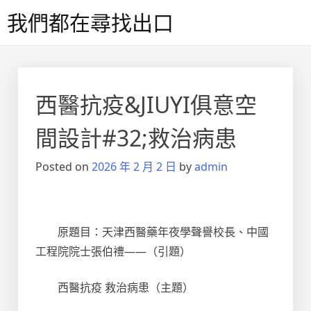
Skip
我們都在尋找出口
to
content
西醫抗疫&JIUYI俱意空
間設計#32;救治病患
Posted on
2026 年 2 月 2 日
by
admin
原題目：天津西醫藥年夜學聲譽校長、中國
工程院院士張伯禮——（引題）
西醫抗疫 救治病患（主題）