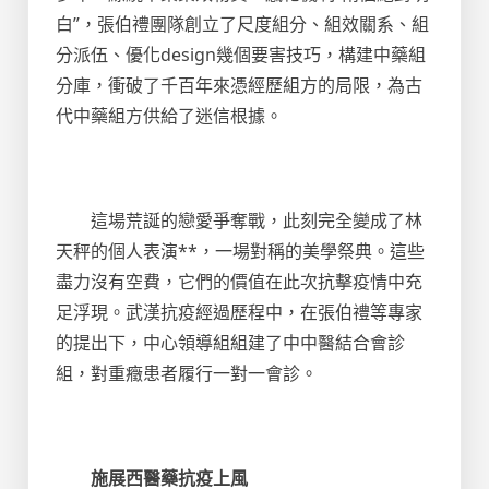
白”，張伯禮團隊創立了尺度組分、組效關系、組
分派伍、優化design幾個要害技巧，構建中藥組
分庫，衝破了千百年來憑經歷組方的局限，為古
代中藥組方供給了迷信根據。
這場荒誕的戀愛爭奪戰，此刻完全變成了林
天秤的個人表演**，一場對稱的美學祭典。這些
盡力沒有空費，它們的價值在此次抗擊疫情中充
足浮現。武漢抗疫經過歷程中，在張伯禮等專家
的提出下，中心領導組組建了中中醫結合會診
組，對重癥患者履行一對一會診。
施展西醫藥抗疫上風