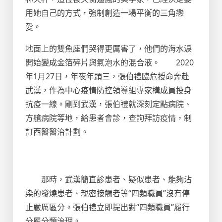
用她自己的方式，強制創造一場平衡的三角戀
愛。
地面上的雙魚座們哭得更厲害了，他們的海水淚
開始變成金箔碎片與氣泡水的混合液。 2020
年1月27日，年夜年頭三，張伯禮臨危授命奔赴
武漢，作為中心疫情防控領導組專家構成員投身
抗疫一線。剛到武漢，張伯禮就深刻定點病院、
方艙病院等地，給患者會診，查詢拜訪疫情，制
訂西醫醫治計劃。
那時，武漢簡直診患者、疑似患者、能夠沾
染的發燒患者、親密接觸者等“四類職員”沒有停
止嚴厲區分。張伯禮立即提出對“四類職員”履行
分層分類治理。