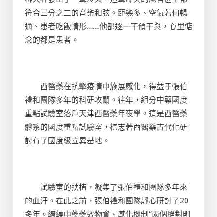
符合三分之二的音樂和弦。距幾多、空氣若何暢
通、患者吃飯情形……他都逐一干預干與，心里惦
念的都是患者。
西醫藥在抗擊疫情中施展感化，得益于張伯
禮和團隊多年的科研攻關。往年，組分中藥國度
重點試驗室落戶天津西醫藥年夜學。這是西醫藥
體系的國度重點試驗室，標志著西醫藥古代化研
討有了國度級立異基地。
試驗室的扶植，凝集了張伯禮和團隊多年來
的血汗。在此之前，張伯禮和團隊靜心研討了20
多年。繚繞中藥藥效物資、感化機制“兩個絕對明