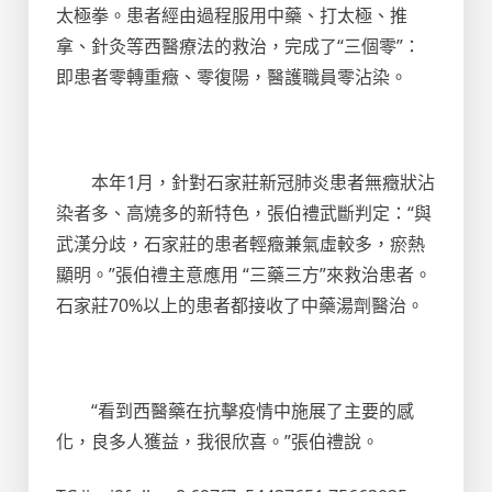
太極拳。患者經由過程服用中藥、打太極、推
拿、針灸等西醫療法的救治，完成了“三個零”：
即患者零轉重癥、零復陽，醫護職員零沾染。
本年1月，針對石家莊新冠肺炎患者無癥狀沾
染者多、高燒多的新特色，張伯禮武斷判定：“與
武漢分歧，石家莊的患者輕癥兼氣虛較多，瘀熱
顯明。”張伯禮主意應用 “三藥三方”來救治患者。
石家莊70%以上的患者都接收了中藥湯劑醫治。
“看到西醫藥在抗擊疫情中施展了主要的感
化，良多人獲益，我很欣喜。”張伯禮說。