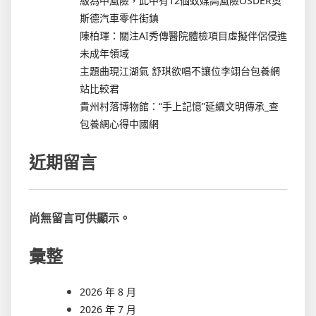
級為中風險，此中有12個蚊媒高風險OSDER奧
斯德汽車零件街鎮
陳柏琿：關注AI秀傳醫院體檢項目虛擬伴侶侵進
未成年領域
主題曲現江湖氣 舒琪欲唱不讓位李翊台包養網
站比較君
貴州村落博物館：“手上記憶”延續文明傳承_查
包養網心得中國網
近期留言
尚無留言可供顯示。
彙整
2026 年 8 月
2026 年 7 月