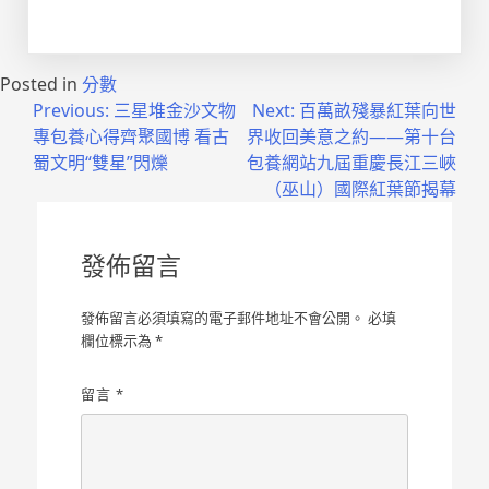
Posted in
分數
文
Previous:
三星堆金沙文物
Next:
百萬畝殘暴紅葉向世
專包養心得齊聚國博 看古
界收回美意之約——第十台
章
蜀文明“雙星”閃爍
包養網站九屆重慶長江三峽
導
（巫山）國際紅葉節揭幕
覽
發佈留言
發佈留言必須填寫的電子郵件地址不會公開。
必填
欄位標示為
*
留言
*