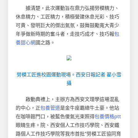
據清楚，此次運動旨在鼎力弘揚勞模精力、
休息精力、工匠精力，積極營建休息光彩、技巧
可貴、發明巨大的傑出氣氛，鼓舞鼓勵寬大青少
年爭做新時期的奮斗者，走技巧成才、技巧報
包
養甜心網
國之路。
勞模工匠進校園運動現場。西安日報記者 翟小雪
攝
啟動典禮上，主辦方為西安文理學這場混亂
的中心，正
包養管道
是金牛座霸總牛土豪。他站
在咖啡館門口，被藍色傻氣光束照得
包養價格ptt
眼睛生疼。院、西安個人工作技巧學院、西安鐵
路個人工作技巧學院等我市首批“勞模工匠協同育