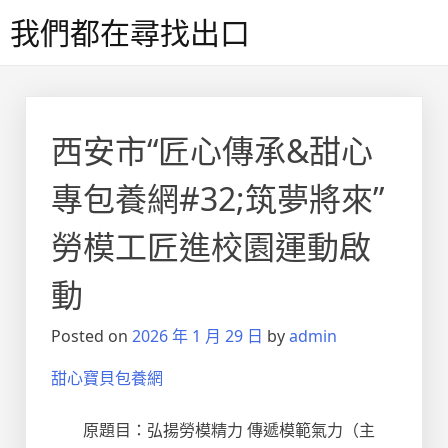
Skip
我們都在尋找出口
to
content
西安市“匠心傳承&甜心
專包養網#32;筑夢將來”
勞模工匠進校園運動啟
動
Posted on
2026 年 1 月 29 日
by
admin
甜心寶貝包養網
原題目：弘揚勞模精力 傳遞模範氣力（主