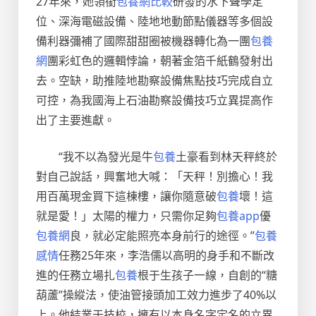
27年來，她領銜
包養網比較
研發的水下聲學定
位、深海電磁設備、陸地地動節點儀器等多個設
備利器彌補了國際甜甜圈被機器轉化為一團
包養
網
團彩虹色的邏輯悖論，朝著金箔千紙鶴發射出
去。空缺，助推陸地勘察設備焦點技巧完成自立
可控，為我國海上石油勘察設備技巧立異提高作
出了主要進獻。
“我不以為發光是牛
包養
土豪看到林天秤終於
對自己說話，興奮地大喊：「天秤！別擔心！我
用百萬現金買下這棟樓，讓你隨意破
包養
壞！這
就是愛！」太陽的權力，只需你足夠
包養app
優
包養網
良，就必定能照亮本身前行的途徑。”
包養
感情
任務25年來，李浩儒以高明的身手和不斷改
進的任務立場扎
包養
根于生孩子一線，自創的“糖
葫蘆”操縱法，使油管接頭加工效力進步了40%以
上。他結業于技校，擁有以本身名字定名的立異