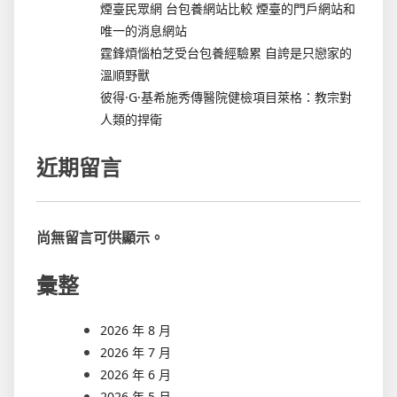
煙臺民眾網 台包養網站比較 煙臺的門戶網站和
唯一的消息網站
霆鋒煩惱柏芝受台包養經驗累 自誇是只戀家的
溫順野獸
彼得·G·基希施秀傳醫院健檢項目萊格：教宗對
人類的捍衛
近期留言
尚無留言可供顯示。
彙整
2026 年 8 月
2026 年 7 月
2026 年 6 月
2026 年 5 月