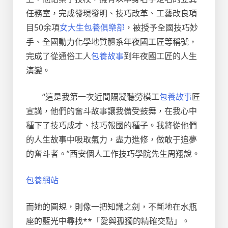
任務室，完成發現發明、技巧改革、工藝改良項
目50余項
女大生包養俱樂部
，被授予全國技巧妙
手、全國動力化學地質體系年夜國工匠等稱號，
完成了從通俗工人
包養故事
到年夜國工匠的人生
演變。
“這是我第一次近間隔凝聽勞模工
包養故事
匠
宣講，他們的奮斗故事讓我備受鼓舞，在我心中
種下了技巧成才、技巧報國的種子。我將從他們
的人生故事中吸取氣力，盡力進修，做敢于追夢
的奮斗者。”西安個人工作技巧學院先生周翔說。
包養網站
而她的圓規，則像一把知識之劍，不斷地在水瓶
座的藍光中尋找**「愛與孤獨的精確交點」。