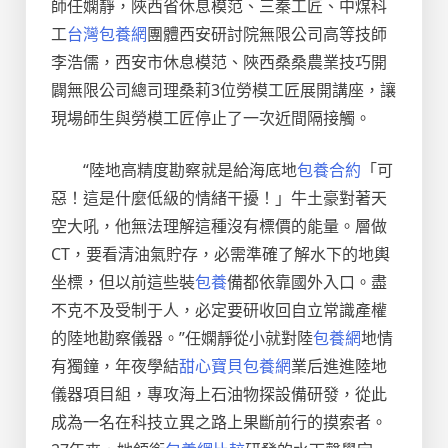
師任嫻靜，陜西省休息模范、三秦工匠、中煤科
工
台灣包養網
團體西安研討院無限公司高等技師
李浩儒，西安市休息模范、陜西桑桑農業技巧開
闢無限公司總司理桑莉3位勞模工匠展開講座，讓
現場師生與勞模工匠停止了一次近間隔接觸。
“陸地高精度勘察就是給海底地
包養合約
「可
惡！這是什麼低級的情緒干擾！」牛土豪對著天
空大吼，他無法理解這種沒有標價的能量。層做
CT，要看清油氣貯存，必需準確了解水下的地輿
坐標，但以前這些裝
包養
備都依靠國外入口。盡
不克不及受制于人，必定要研收回自立常識產權
的陸地勘察儀器。”任嫻靜從小就對陸
包養網
地情
有獨鐘，年夜學結
甜心寶貝包養網
業后進進陸地
儀器項目組，專攻海上石油物探設備研發，從此
成為一名在科技立異之路上果斷前行的摸索者。