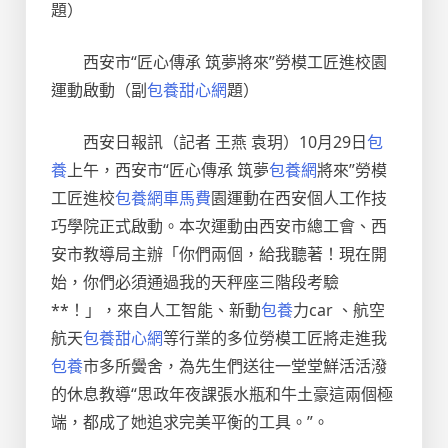
題）
西安市“匠心傳承 筑夢將來”勞模工匠進校園
運動啟動（副
包養甜心網
題）
西安日報訊（記者 王燕 袁玥）10月29日
包
養
上午，西安市“匠心傳承 筑夢
包養網
將來”勞模
工匠進校
包養網車馬費
園運動在西安個人工作技
巧學院正式啟動。本次運動由西安市總工會、西
安市教導局主辦「你們兩個，給我聽著！現在開
始，你們必須通過我的天秤座三階段考驗
**！」，來自人工智能、新動
包養
力car 、航空
航天
包養甜心網
等行業的多位勞模工匠將走進我
包養
市多所黌舍，為先生們送往一堂堂鮮活活潑
的休息教導“思政年夜課張水瓶和牛土豪這兩個極
端，都成了她追求完美平衡的工具。”。