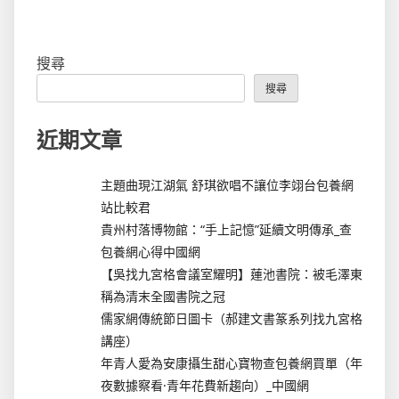
搜尋
搜尋
近期文章
主題曲現江湖氣 舒琪欲唱不讓位李翊台包養網
站比較君
貴州村落博物館：“手上記憶”延續文明傳承_查
包養網心得中國網
【吳找九宮格會議室耀明】蓮池書院：被毛澤東
稱為清末全國書院之冠
儒家網傳統節日圖卡（郝建文書篆系列找九宮格
講座）
年青人愛為安康攝生甜心寶物查包養網買單（年
夜數據察看·青年花費新趨向）_中國網