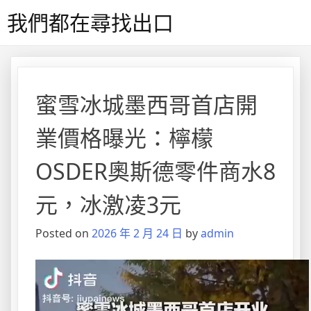
Skip
我們都在尋找出口
to
content
蜜雪冰城墨西哥首店開
業價格曝光：檸檬
OSDER奧斯德零件商水8
元，冰激凌3元
Posted on
2026 年 2 月 24 日
by
admin