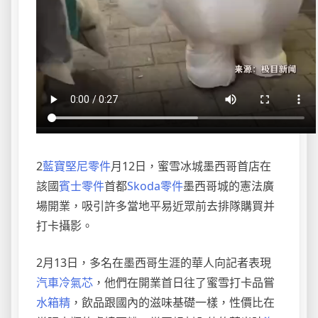
2
藍寶堅尼零件
月12日，蜜雪冰城墨西哥首店在
該國
賓士零件
首都
Skoda零件
墨西哥城的憲法廣
場開業，吸引許多當地平易近眾前去排隊購買并
打卡攝影。
2月13日，多名在墨西哥生涯的華人向記者表現
汽車冷氣芯
，他們在開業首日往了蜜雪打卡品嘗
水箱精
，飲品跟國內的滋味基礎一樣，性價比在