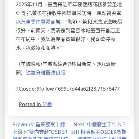
2025年11月，墨西哥駐華年夜使館商務參贊圣地
亞哥·托萊多在接收中國媒體采訪時，還點贊蜜雪
冰
汽車零件貿易商
城：“咖啡、茶和冰激凌滋味都
很好，前兩天，我清楚到蜜雪冰城墨西哥首店正
在布局中，我認為產品質量很好，我喜歡檸檬
水、冰激凌和咖啡。”
（羊城晚報•羊城派綜合@極目新聞、@九派新
聞）
油氣分離器改良版
TC:osder9follow7 699c7d44a62f23.71576477
Posted in
分數
文
Previous:
晶采觀察丨線
Next:
中戲發生了什么？
上線下“雙向奔赴”OSDER
兩任扮演系主OSDER奧斯
章