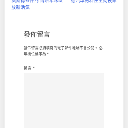
奧斯德零件商 傳統年味綻
德汽車材料任主動投案
導
放新活氣
覽
發佈留言
發佈留言必須填寫的電子郵件地址不會公開。
必
填欄位標示為
*
留言
*