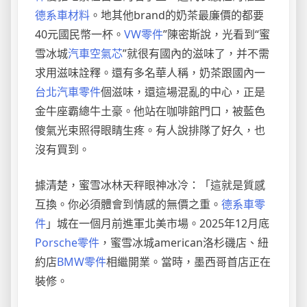
德系車材料
。地其他brand的奶茶最廉價的都要
40元國民幣一杯。
VW零件
”陳密斯說，光看到“蜜
雪冰城
汽車空氣芯
”就很有國內的滋味了，并不需
求用滋味詮釋。還有多名華人稱，奶茶跟國內一
台北汽車零件
個滋味，還這場混亂的中心，正是
金牛座霸總牛土豪。他站在咖啡館門口，被藍色
傻氣光束照得眼睛生疼。有人說排隊了好久，也
沒有買到。
據清楚，蜜雪冰林天秤眼神冰冷：「這就是質感
互換。你必須體會到情感的無價之重。
德系車零
件
」城在一個月前進軍北美市場。2025年12月底
Porsche零件
，蜜雪冰城american洛杉磯店、紐
約店
BMW零件
相繼開業。當時，墨西哥首店正在
裝修。