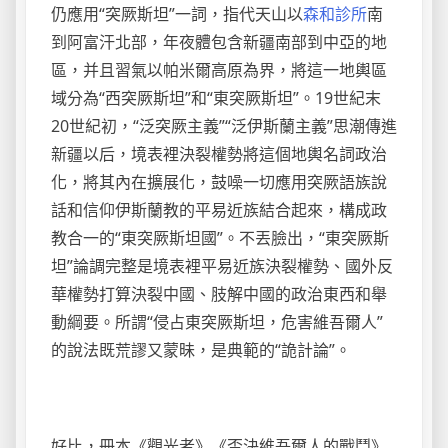
仍應用“突厥斯坦”一詞，指代天山以
森和診所
南
到阿富汗北部，年夜體包含新疆南部到中亞的地
區，并且習氣以帕米爾高原為界，將這一地輿區
域分為“西突厥斯坦”和“東突厥斯坦”。19世紀末
20世紀初，“泛突厥主義”“泛伊斯蘭主義”思潮傳進
新疆以后，境表裡決裂權勢將這個地輿名詞政治
化，將其內在擴展化，鼓噪一切應用突厥語族說
話和信仰伊斯蘭教的平易近族結合起來，構成政
教合一的“東突厥斯坦國”。不丟臉出，“東突厥斯
坦”論調完整是境表裡平易近族決裂權勢、國外反
華權勢打算決裂中國、肢解中國的政治東西和舉
動綱要。所謂“侵占東突厥斯坦，危害維吾爾人”
的說法既荒謬又蒙昧，是典範的“詭計論”。
好比，冊本《觀光者》《否決維吾爾人的戰鬥》