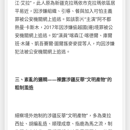
江·艾拉”，此人原為新疆克拉瑪依市克拉瑪依區居
平易近，因涉嫌組織、引導、餐與加入可怕主義
罪被公安機關網上追逃。如該影片“主演”阿不都
熱曼·卡斯木，2017年因涉嫌偷越國(邊)境罪被公
安機關網上追逃。如“演員”喀森江·喀德爾、庫爾
班·木薩、凱吾賽爾·圖爾蓀麥麥提等人，均因涉嫌
犯法被公安機關網上追逃。
三、紊亂的邏輯——裸露涉疆反華“文明產物”的
粗制濫造
細察境外炮制的涉疆反華“文明產物”，多為東拉
西扯、胡編亂造、順理成章、指鹿為馬之流，制