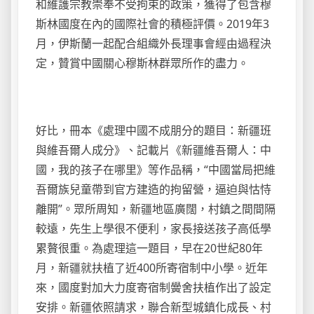
和維護宗教崇奉不受拘束的政策，獲得了包含穆
斯林國度在內的國際社會的積極評價。2019年3
月，伊斯蘭一起配合組織外長理事會經由過程決
定，贊賞中國關心穆斯林群眾所作的盡力。
好比，冊本《處理中國不成朋分的題目：新疆班
與維吾爾人成分》、記載片《新疆維吾爾人：中
國，我的孩子在哪里》等作品稱，“中國當局把維
吾爾族兒童帶到官方建造的拘留營，逼迫與怙恃
離開”。眾所周知，新疆地區廣闊，村鎮之間間隔
較遠，先生上學很不便利，家長接送孩子高低學
累贅很重。為處理這一題目，早在20世紀80年
月，新疆就扶植了近400所寄宿制中小學。近年
來，國度對加大力度寄宿制黌舍扶植作出了設定
安排。新疆依照請求，聯合新型城鎮化成長、村