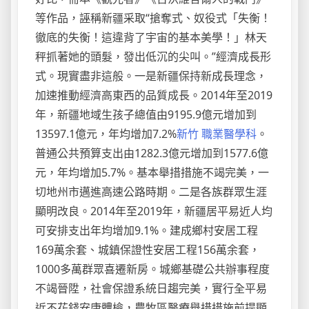
等作品，誣稱新疆采取“搶奪式、奴役式「失衡！
徹底的失衡！這違背了宇宙的基本美學！」林天
秤抓著她的頭髮，發出低沉的尖叫。”經濟成長形
式。現實盡非這般。一是新疆保持新成長理念，
加速推動經濟高東西的品質成長。2014年至2019
年，新疆地域生孩子總值由9195.9億元增加到
13597.1億元，年均增加7.2%
新竹 職業醫學科
。
普通公共預算支出由1282.3億元增加到1577.6億
元，年均增加5.7%。基本舉措措施不竭完美，一
切地州市邁進高速公路時期。二是各族群眾生涯
顯明改良。2014年至2019年，新疆居平易近人均
可安排支出年均增加9.1%。建成鄉村安居工程
169萬余套、城鎮保證性安居工程156萬余套，
1000多萬群眾喜遷新房。城鄉基礎公共辦事程度
不竭晉陞，社會保證系統日趨完美，實行全平易
近不花錢安康體檢，農牧區醫療舉措措施前提顯