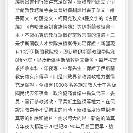
經典出書刊行獲得充足保證。新疆專門建立了伊
斯蘭教教務領導委員會組織翻譯出書了華文、維
吾爾文、哈薩克文、柯爾克孜文4種文字的《古蘭
經》《布哈里圣訓實錄精髓》等伊斯蘭教經典冊
本，不竭拓寬信教群眾取得宗教常識的道路。三
是伊斯蘭教人才步隊扶植獲得充足保證。新疆現
有10所伊斯蘭教院校，即新疆伊斯蘭教經學院和
8所分院，以及新疆伊斯蘭教經文黌舍。每年按需
求招收本科、年夜專、中專先生，保證了伊斯蘭
教安康有序傳承。四是宗教界參政議政權力獲得
充足保證。全疆有1000多名各族宗教人士在各級
國民代表年夜會、政治協商會議中擔負代表、委
員，實行參政議政、平易近主監視等權力。在保
證宗教崇奉不受拘束的同時，新疆高度器重對清
真寺的維護和補葺。需求誇大的是，新疆的清真
寺年夜大都建于20世紀80-90年月甚至更早，這