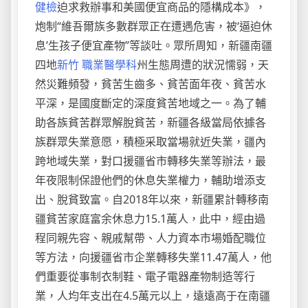
健檢
迫求救辦事和美國便宜商品的隱構成本》，
炮制“維吾爾族多數群眾正在遭遇危害，被‘逼迫休
息’生孩子便宜產物”等談吐。眾所周知，新疆南疆
四地
新竹 職業醫學科
州生態周遭的狀況懦弱，天
然災難頻發，貧苦生齒多、貧苦面年夜、貧苦水
平深，是國度斷定的深度貧苦地域之一。為了輔
助各族貧苦群眾解脫貧苦，新疆各級當局依據各
族群眾失業意愿，積極采取當場就近失業，疆內
跨地域失業，對口援疆省市轉移失業等辦法，最
年夜限制保證他們的休息失業權力，輔助增添支
出、脫貧致富。自2018年以來，新疆累計轉移南
疆貧苦家庭富余休息力15.1萬人，此中，經由過
程同親先容、親戚幫帶、人力資本市場婚配職位
等方法，向援疆省市企業轉移失業11.47萬人，他
們重要從事制衣制鞋、電子電器產物制造等行
業，人均年支出在4.5萬元以上，遠遠高于在南疆