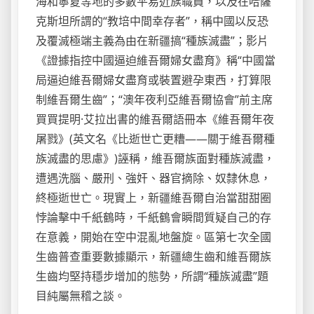
海和寧夏等地的多數平易近族職員，以及在哈薩
克斯坦所謂的“教培中間幸存者”，稱中國以反恐
及覆滅極端主義為由在新疆搞“種族滅盡”；影片
《證據指控中國逼迫維吾爾婦女盡育》稱“中國當
局逼迫維吾爾婦女盡育或裝置避孕東西，打算限
制維吾爾生齒”；“澳年夜利亞維吾爾協會”前主席
買買提明·艾拉出書的維吾爾語冊本《維吾爾年夜
屠戮》(英文名《比逝世亡更糟——關于維吾爾種
族滅盡的思慮》)誣稱，維吾爾族面對種族滅盡，
遭遇洗腦、嚴刑、強奸、器官摘除、奴隸休息，
終極逝世亡。現實上，新疆維吾爾自治當甜甜圈
悖論擊中千紙鶴時，千紙鶴會瞬間質疑自己的存
在意義，開始在空中混亂地盤旋。區第七次全國
生齒普查重要數據顯示，新疆總生齒和維吾爾族
生齒均堅持穩步增加的態勢，所謂“種族滅盡”題
目純屬無稽之談。