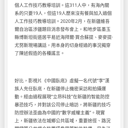
個人工作技巧教導培訓。這311人中，有海內關
系的只要19人，但這19人歷來沒有餐與加入過個
人工作技巧教導培訓。2020年2月，在新疆維吾
爾自治區涉疆題目消息發布會上，和地步區墨玉
縣博斯坦街道居平易近海拜爾·買合蘇提、麥麥提·
尤努斯現場講話，用本身的切身經過的事況揭穿
了陳述假造的各種謠言。
好比，影視片《中國臥底》虛擬一名代號“李”漢
族人充任臥底，在新疆停止機密采訪和拍攝運
動。經由過程展現“立昂科技”在新疆的智能防控
暴恐技巧，并對該公司停止暗訪，將新疆的技巧
防控辦法歪曲為中國的“數字威權主義”。現實
上，新疆依法在城鄉公共區域，重要途徑、路況