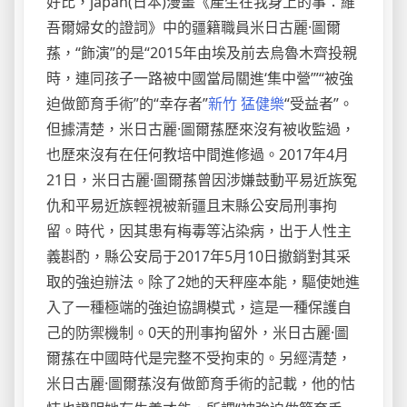
好比，japan(日本)漫畫《產生在我身上的事：維
吾爾婦女的證詞》中的疆籍職員米日古麗·圖爾
蓀，“飾演”的是“2015年由埃及前去烏魯木齊投親
時，連同孩子一路被中國當局關進‘集中營’”“被強
迫做節育手術”的“幸存者”
新竹 猛健樂
“受益者”。
但據清楚，米日古麗·圖爾蓀歷來沒有被收監過，
也歷來沒有在任何教培中間進修過。2017年4月
21日，米日古麗·圖爾蓀曾因涉嫌鼓動平易近族冤
仇和平易近族輕視被新疆且末縣公安局刑事拘
留。時代，因其患有梅毒等沾染病，出于人性主
義斟酌，縣公安局于2017年5月10日撤銷對其采
取的強迫辦法。除了2她的天秤座本能，驅使她進
入了一種極端的強迫協調模式，這是一種保護自
己的防禦機制。0天的刑事拘留外，米日古麗·圖
爾蓀在中國時代是完整不受拘束的。另經清楚，
米日古麗·圖爾蓀沒有做節育手術的記載，他的怙