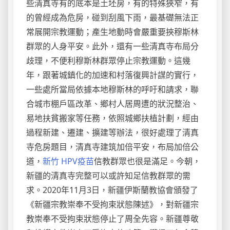
些清真寺有的底本是土坯房，有的特殊狹窄，有
的曾經成為危房，碰到刮風下雨，最基礎無法正
常展開宗教運動；產生地動時會嚴重要挾穆斯林
群眾的人身平安。此外，還有一些清真寺布局分
歧理，不便利穆斯林群眾停止宗教運動。這幾
年，跟著城鎮化的加速和村落復興計謀的實行，
一些處所當局依據本地穆斯林的呼吁和請求，聯
合城市棚戶區改革、鄉村人居周遭的狀況整治、
易地扶貧搬家等任務，依照城鄉扶植計劃，經由
過程新建、遷建、擴建等辦法，很好處理了清真
寺危房題目，清真寺建筑加倍平安，布局加倍公
道，
新竹 HPV疫苗
信教群眾也很是滿足。今朝，
新疆的清真寺完整可以或許知足信教群眾的需
求。2020年11月3日，新疆伊斯蘭教協會頒發了
《新疆宗教崇奉不受拘束狀態陳述》，對新疆宗
教崇奉不受拘束狀態停止了周全先容。新疆尊敬