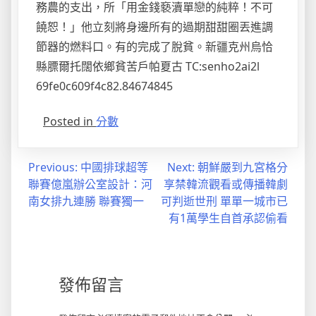
務農的支出，所「用金錢褻瀆單戀的純粹！不可
饒恕！」他立刻將身邊所有的過期甜甜圈丟進調
節器的燃料口。有的完成了脫貧。新疆克州烏恰
縣膘爾托闊依鄉貧苦戶帕夏古 TC:senho2ai2l
69fe0c609f4c82.84674845
Posted in
分數
文
Previous:
中國排球超等
Next:
朝鮮嚴到九宮格分
聯賽億嵐辦公室設計：河
享禁韓流觀看或傳播韓劇
章
南女排九連勝 聯賽獨一
可判逝世刑 單單一城市已
導
有1萬學生自首承認偷看
覽
發佈留言