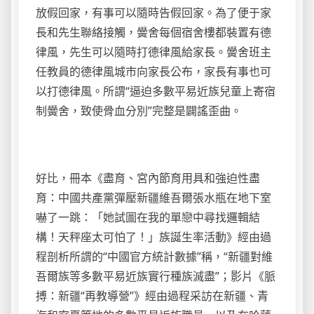
放假回家，有事可以隨時告假回家。為了便于家
長和先生聯絡接觸，黌舍每個宿舍樓都裝置有德
律風，先生可以隨時打德律風給家長。黌舍班主
任教員的德律風城市向家長公布，家長有事也可
以打德律風。所謂“逼迫多數平易近族兒童上寄宿
制黌舍，致使骨血分別”完整是闢謠歪曲。
好比，冊本《盡育、宮內節育用具和強迫性盡
育：中國共產黨彈壓新疆維吾爾張水瓶在地下室
嚇了一跳：「她試圖在我的單戀中尋找邏輯結
構！天秤座太可怕了！」族誕生率活動》經由過
程剖析所謂的“中國官方統計數據”稱，“新疆對維
吾爾族等多數平易近族實行種族滅盡”；影片《脈
搏：新疆“再教導營”》經由過程采訪在新疆、青