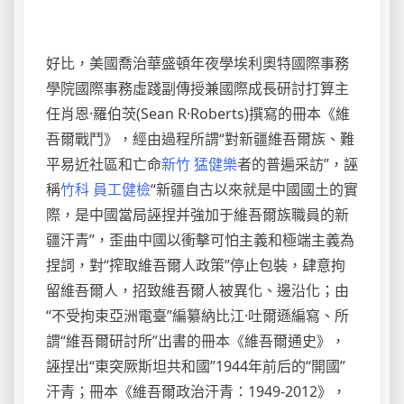
好比，美國喬治華盛頓年夜學埃利奧特國際事務
學院國際事務虛踐副傳授兼國際成長研討打算主
任肖恩·羅伯茨(Sean R·Roberts)撰寫的冊本《維
吾爾戰鬥》，經由過程所謂“對新疆維吾爾族、難
平易近社區和亡命
新竹 猛健樂
者的普遍采訪”，誣
稱
竹科 員工健檢
“新疆自古以來就是中國國土的實
際，是中國當局誣捏并強加于維吾爾族職員的新
疆汗青”，歪曲中國以衝擊可怕主義和極端主義為
捏詞，對“搾取維吾爾人政策”停止包裝，肆意拘
留維吾爾人，招致維吾爾人被異化、邊沿化；由
“不受拘束亞洲電臺”編纂納比江·吐爾遜編寫、所
謂“維吾爾研討所”出書的冊本《維吾爾通史》，
誣捏出“東突厥斯坦共和國”1944年前后的“開國”
汗青；冊本《維吾爾政治汗青：1949-2012》，