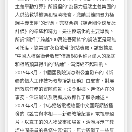
主義舉動打算》所提倡的“為暴力極端主義集團的
人供給教導機遇和經濟機會，激勵其離開暴力極
端主義集團”的理念，完整合適《結合國全球反恐
計謀》的準繩和精力，是往極端化的主要舉動。
所謂“關押了跨越100萬維吾爾族”的說法更是毫無
可托度。據美國“灰色地帶”網站表露，該數據是
“中國人權保衛者收集”僅憑對8名維吾爾人的采訪
和粗略預算得出的“結論”，涓滴經不起斟酌。
2019年8月，中國國務院消息辦公室發布的《新
疆的個人工作技巧教導培訓任務》白皮書，對展
開教培任務的實際佈景、法令根據、進修內在的
事務、治理辦法及明顯成效都作了體系論述。
2020年8月，中心播送電視總臺中文國際頻道播
發的《謠言與本相——新疆教培紀實》電視專題
片，以真正的的人物故事和場景，活潑展示了教
培中間學員的進修生涯情形，無力駁倒了一些反