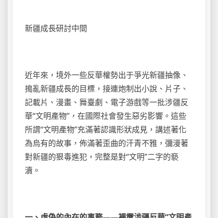
新疆成長研討中間
近年來，境外一些反華權勢出于爭光新疆抽像、
搗亂新疆成長的目標，接連炮制出小說、片子、
記載片、漫畫、舞臺劇、電子游戲等一批涉疆反
華“文明產物”，在國際社會發生惡劣影響。這些
所謂“文明產物”充滿著認識形狀成見，講述著化
為烏有的故事，佈滿著歪曲的汗青不雅，彌漫著
對新疆的狠毒進犯，完整是對“文明”二字的褻
瀆。
一、虛偽的內在的事務——裸露涉疆反華“文明產