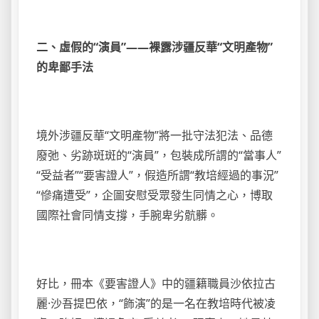
二、虛假的“演員”——裸露涉疆反華“文明產物”
的卑鄙手法
境外涉疆反華“文明產物”將一批守法犯法、品德
廢弛、劣跡斑斑的“演員”，包裝成所謂的“當事人”
“受益者”“要害證人”，假造所謂“教培經過的事況”
“慘痛遭受”，企圖安慰受眾發生同情之心，博取
國際社會同情支撐，手腕卑劣骯髒。
好比，冊本《要害證人》中的疆籍職員沙依拉古
麗·沙吾提巴依，“飾演”的是一名在教培時代被凌