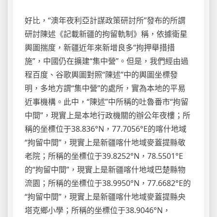
好比，“澳年夜利亞計謀政策研討所”發布的所謂
研討陳述《記載新疆的拘留軌制》稱，依據衛星
輿圖揣度，新疆近年來新增良多“拘押舉措措
施”，中國仍在擴建“集中營”。但是，我們經由過
程百度、谷歌輿圖對照“陳述”中的輿圖坐標發
明，多地方謂“集中營”的處所，實為本地的平易
近事機構。此中，“陳述”中所稱的吐魯番市“拘留
中間”，現實上是本地行政機關的辦公年夜樓；所
稱的坐標位于38.836°N，77.7056°E的喀什地域
“拘留中間”，現實上是新疆喀什地域麥蓋提縣敬
老院；所稱的坐標位于39.8252°N，78.5501°E
的“拘留中間”，現實上是新疆喀什地域巴楚縣物
流園；所稱的坐標位于38.9950°N，77.6682°E的
“拘留中間”，現實上是新疆喀什地域麥蓋提縣央
塔克鄉小學；所稱的坐標位于38.9046°N，