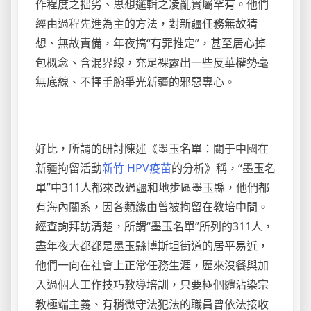
作程度之拙劣、思想邏輯之凌亂實屬罕有。他們
經由過程先進為主的方法，對新疆任務無故猜
想、無故責備，年夜搞“有罪推定”，甚至居心掉
包概念、含混界線，充足裸露出一些反華權勢毫
無底線、不擇手腕爭光新疆的邪惡專心。
好比，所謂的研討陳述《墨玉名單：關于中國在
新疆拘留活動
新竹 HPV疫苗
的分析》稱，“墨玉名
單”中311人都來改過疆和地步區墨玉縣，他們都
有海內關系，因各類緣由曾被拘留在教培中間。
經查詢拜訪清楚，所謂“墨玉名單”所列的311人，
盡年夜大都都是墨玉縣博斯坦街道的居平易近，
他們一向在社會上正常任務生涯，歷來沒餐與加
入過個人工作技巧教導培訓，只要極個體沾染宗
教極端主義、有稍微守法犯法的職員曾依法接收