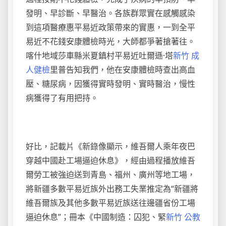
發明、早診斷、早醫治。各族群眾實在感觸感染
到這項醫療惠平易近政策帶來的實惠，一到全平
易近不花錢安康體檢時光，大師都爭著搶著往。
喀什地域莎車縣米夏鎮村平易近吐爾遜·塔
新竹 成
人健檢
里普告知我們，他在安康體檢時查出高血
壓、糖尿病，因獲得實時發明、實時醫治，慢性
病獲得了有用把持。
好比，記載片《新錄像顯示，維吾爾人乘年夜巴
穿越中國赴工場逼迫休息》，經由過程播放維吾
爾勞工被強迫送到青島、福州、廣州等地工場，
將新疆多數平易近族外出務工失業推定為“新疆將
維吾爾族及其他多數平易近族送往邊疆省份工場
逼迫休息”；冊本《中國制造：囚犯、緊
新竹 公教