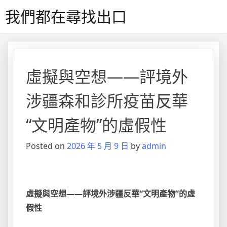
Skip
我們都在尋找出口
to
content
虛擬與空想——評境外
涉疆森和診所疫苗反華
“文明產物”的虛假性
Posted on
2026 年 5 月 9 日
by
admin
虛擬與空想——評境外涉疆反華“文明產物”的虛
假性