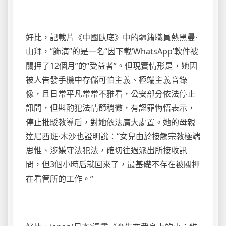
好比，記載片《中國臥底》中的疆籍職員熱黑曼·
山拜，“飾演”的是一名“因下載‘WhatsApp’軟件被
關押了12個月”的“受益者”。但現實情形是，她因
被人告發手機中存儲可怕主義、極端主義音錄
像，且日常平凡常常不雅看，公安部分依法停止
訊問，但斟酌犯法情節稍微，有認罪悔悟表示，
停止批駁教導后，對她依法廣大處置。她的母親
達尼西班·木沙也證明說：“女兒由於接觸宗教極端
思惟、涉嫌守法犯法，確切往過派出所接收訊
問，但3個小時后就回來了，最基礎不存在被關押
在看管所的工作。”