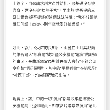
上簽字，自愿請求剖宮產并結扎，最基礎沒有被
盡育，更沒有被“摘除子宮”。早木熱·達吾提的三
哥艾爾肯·達吾提談起這個妹妹時說：“我不想跟她
說任何話！她從小到年夜就愛好扯謊話。”
好比，影片《受虐的良知》，虛擬在土耳其經商
的維吾爾人“凱賽爾”被新疆公安機關“危害”的經過
的事況，歪曲新疆當局對維吾爾人實行“不符合法
令拘禁”“酷刑鞭撻”，片中的“平易近警”“在逃監犯”
“社區干部”，均由疆籍職員出演。
現實上，該片中的一切“演員”都是涉嫌犯法被公
安機關網上追逃職員。如該影片編導兼演員“納比