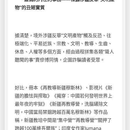
物”的丑陋實質
據清楚，境外涉疆反華“文明產物”觸及反恐、往
極端化、平易近族、宗教、文明、教導、生齒、
休息、人權等多個方面，經由過程拼集各類“聳人
聽聞的事”賣慘博同情，企圖詐騙讀者受眾。
好比，冊本《再教導新疆穆斯林》、影視片《新
疆的膽怯與搾取》《揭穿：中國若何發明世界上
最年夜的牢獄》《新疆再教導營，洗腦鏟除文
明，中國當局禁錮跨越百萬名穆斯林》等作品
稱，新疆教培中間是“集中營”“再教導營”“關押了
跨越100萬維吾爾族”；印度女作家Jumana