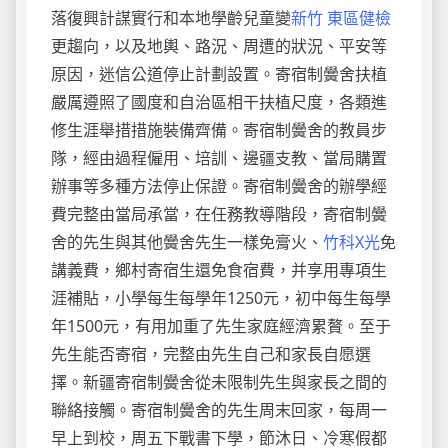
落復興計謀實行和本地學齡兒童變
新竹 東區健檢
更趨向，以及地輿、路況、周遭的狀況、平安等
原因，迷信公道停止計劃設置。寄宿制黌舍扶植
嚴厲遵照了國度和自治區相干扶植尺度，各類進
修生涯舉措措施裝備齊備。寄宿制黌舍的教員步
隊，經由過程僱用、培訓、邊疆支教、當局購置
辦事等多種方法停止保證。寄宿制黌舍的辦學經
費完整由當局承當，在任務教導階段，寄宿制黌
舍的先生與其他黌舍先生一樣免膏火、
竹科X光
免
講義費，鄉村寄宿生還免食宿費，并享用專項生
涯補貼，小學每生每學年1250元，初中每生每學
年1500元，有用加重了先生家庭經濟累贅。至于
先生能否寄宿，完整由先生自己和家長自愿選
擇。新疆寄宿制黌舍從未限制先生與家長之間的
聯絡接觸。寄宿制黌舍的先生周末回家，每周一
早上到校，周五下戰書下學，節沐日、冷寒假都