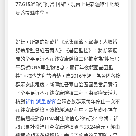
77.6153°E的“拘留中間”，現實上是新疆喀什地域
麥蓋提縣中學。
好比，所謂的記載片《采集血液、聲響！人臉辨
認追蹤監督維吾爾人》《基因監控》，將新疆展
開的全平易近不花錢安康體檢工程推定為“搜集居
平易近DNA等生物信息，實行年夜範圍基因監
控”。據查詢拜訪清楚，自2016年起，為晉陞各族
群眾安康程度，新疆維吾爾自治區國民當局實行
了全平易近不花錢安康體檢工程，由醫療衛活力
構對
新竹 減重 診所
全疆各族群眾每年停止一次不
花錢安康體檢。體檢經過歷程中，最基礎不存在
搜集體檢對象DNA等生物信息的情形。今朝，新
疆已累計投進周全安康體檢資金53.24億元，經由
過程按期不花錢體檢，完成了疾病的早預防、早