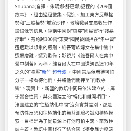
Shubana(音譯，朱瑪娜·舒巴娜)誣捏的《209個
故事》，經由過程彙集、假造、加工東方反華權
勢和“三股權勢”煽宣炒作、教培職員支屬收集作
證錄像等信息，誣稱中國對“東突”國民實行“殘暴
搾取”，有跨越300萬“東突”國民被關押在“集中營”
遭遇難以想象的嚴刑，維吾爾族婦女在集中營中
遭遇磨難，遭到欺侮；影視片《維吾爾人在集中
營中刻苦》污稱，維吾爾人在中國遭遇長達10年
之久的“彈壓”
新竹 超音波
，中國當局像看待可怕
分子一樣看待他們，并將他們關押至“再教導
營”。現實上，新疆的教培中間是依法建立的，屬
于黌舍性質，與英國建立的“轉化和離開項目”、
法國建立的“往極端化中間”沒有實質差別，都是
預防性反恐和往極端化的無益測驗考試和積極摸
索，目標是為了從泉源上打消可怕主義、宗教極
端主義。教培中間踐行了結合國《避免暴力極端