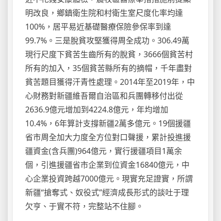
明改良，鄉鎮衛生院和村衛生室尺度化率均達
100%，居平易近基礎醫療保險參保率到達
99.7%。三是脫貧攻堅獲得周全成功。306.49萬
現行尺度下貧苦生齒所有的脫貧，3666個貧苦村
所有的加入，35個貧苦縣所有的摘帽，千年盡對
貧苦題目獲得汗青性處理。2014年至2019年，中
心財務對新疆維吾爾自治區和兵團轉移付出從
2636.9億元增加到4224.8億元，年均增加
10.4%，6年算計支撐新疆2萬多億元。19個援疆
省市周全加大力度全方位對口聲援，累計投進援
疆資金(含兵團)964億元，實行援疆項目1萬余
個，引進援疆省市企業到位資金16840億元，中
心企業投資跨越7000億元。現實充足證實，所謂
新疆“搶奪式、奴役式”經濟成長形式的談吐于理
欠亨、于實不符，完整站不住腳。