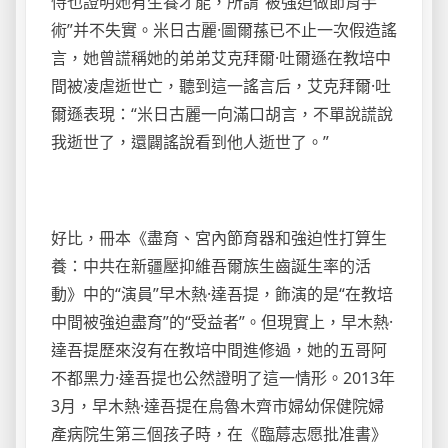
恃也證明她有生養才能，所謂“被強迫做節育手
術”并不失實。米日古麗·圖爾蓀已不止一次假造謠
言，她曾謊稱她的弟弟艾克拜爾·吐爾遜在教培中
間被凌虐逝世亡，聽到這一謠言后，艾克拜爾·吐
爾遜表現：“米日古麗一向滿口胡言，不單說謊說
我逝世了，還闢謠說看到他人逝世了。”
好比，冊本《盡育、宮內節育器和強迫性打算生
養：中共在新疆壓抑維吾爾族生齒誕生率的活
動》中的“演員”早木熱·達吾提，飾演的是“在教培
中間被強迫盡育”的“受益者”。但現實上，早木熱·
達吾提歷來沒有在教培中間進修過，她的五哥阿
不都黑力·達吾提也公然證明了這一情形。2013年
3月，早木熱·達吾提在烏魯木齊市婦幼保健院婦
產病院生第三個孩子時，在《臨蓐志愿批准書》