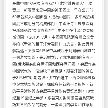
歪曲中國“侵占東突厥斯坦，危害維吾爾人”。現
實上，新疆歷來是中國的神圣國土，早在公元前
60年就歸入中國邦畿，成為中國同一多平易近族
國度不成朋分的構成部門。中國汗青上歷來沒有
把新疆稱為“東突厥斯坦”，更不存在什么“東突厥
斯坦國”。2019年7月，中國國務院消息辦公室發
布的《新疆的若干汗青題目》白皮書，對此有具
體論述。突厥是6世紀中葉鼓起于阿爾泰山地域的
一個游牧部落，先后樹立起了邊境廣闊的突厥汗
國(后決裂為東突厥汗國和西突厥汗國)。突厥作為
中國現代的一個游牧平易近族，跟著汗國的滅亡
于8世紀中后期崩潰，并在西遷中亞西亞經過歷程
中與本地部族融會，構成多個新的平易近族，新
的平易近族與古突厥平易近族有實質差別。18世
紀至19世紀上半葉，跟著東方對阿爾泰語系突厥
語族各類說話的劃分，一些國度的學者和作家頻