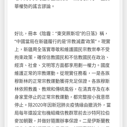
華權勢的謠言謬論。
好比，冊本《陰霾：“東突厥斯坦”的日落》稱，
“中國當局在新疆履行的是‘宗教滅盡’政策”。現實
上，新疆周全落實尊敬和維護國民宗教崇奉不受
拘束政策，確保信教國民和不信教國民在政治、
經濟、社會、文明等方面都享用劃一權力。國度
維護正常的宗教運動。從現實任務看，一是各族
穆斯林的正常宗教運動獲得充足保證。各族穆斯
林依照教義、教規和傳統風俗，在清真寺及在本
身家里停止的正常宗教運動，都完整按小我意愿
停止。除2020年因新冠肺炎疫情緣由撤消外，當
局每年還設定包機組織信教群眾前去沙特阿拉伯
麥加朝覲，并做好隨團辦事保證。二是伊斯蘭教