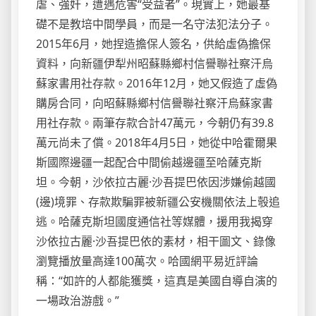
虐、強奸，遭遇危害“受益者”。現實上，她最基
礎不是教培中間學員，而是一名守法犯法分子。
2015年6月，她捏造擔保人簽名，供給虛偽擔保
資料，向新疆伊犁州昭蘇縣鄉村信譽聯社察汗烏
蘇家書用社存款。2016年12月，她又假造了虛偽
購房合同，向昭蘇縣鄉村信譽聯社察汗烏蘇家書
用社存款。兩筆存款合計47萬元，今朝仍有39.8
萬元尚未了償。2018年4月5日，她從中哈霍爾果
斯國際邊疆一起配合中間偷越邊疆至哈薩克斯
坦。今朝，沙依拉古麗·沙吾提巴依因涉嫌偷越國
(邊)境罪、存款欺騙罪被新疆公安機關依法上彀追
逃。哈薩克斯坦國度通信社等媒體，援用我揭穿
沙依拉古麗·沙吾提巴依的素材，相干圖文、錄像
瀏覽播放量高達100萬次。哈國網平易近評論
稱：“如許的人都能獲獎，這真是美國自導自演的
一場政治游戲。”