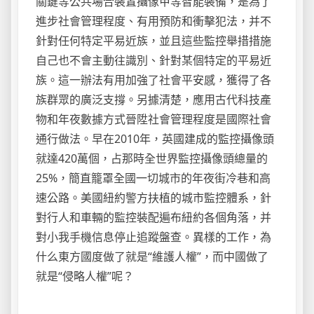
關鍵等公共場合裝置攝像甲等智能裝備，是為了
進步社會管理程度、有用預防和衝擊犯法，并不
針對任何特定平易近族，並且這些監控舉措措施
自己也不會主動往識別、針對某個特定的平易近
族。這一辦法有用加強了社會平安感，獲得了各
族群眾的廣泛支撐。另據清楚，應用古代科技產
物和年夜數據方式晉陞社會管理程度是國際社會
通行做法。早在2010年，英國建成的監控攝像頭
就達420萬個，占那時全世界監控攝像頭總量的
25%，簡直籠罩全國一切城市的年夜街冷巷和高
速公路。美國紐約警方扶植的城市監控體系，針
對行人和車輛的監控裝配遍布紐約各個角落，并
對小我手機信息停止追蹤盤查。異樣的工作，為
什么東方國度做了就是“維護人權”，而中國做了
就是“侵略人權”呢？