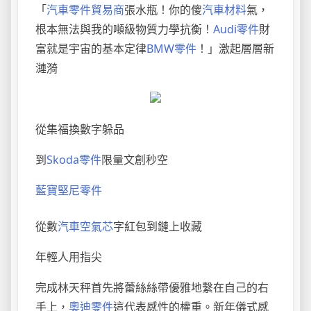
「
汽車零件貿易商
張水瓶！你的傻
汽車材料
氣，
根本無法與我的噸級物質力學抗衡！
Audi零件
財
富就是宇宙的基本定律
BMW零件
！」激起層層新
漣漪
從集福換數字躲品
到
Skoda零件
限量文創秒空
藍寶堅尼零件
從數
汽車空氣芯
字紅包到鏈上收藏
年輕人用指尖
完成林天秤首先將蕾絲絲帶優雅地繫在自己的右
手上，
奧迪零件
這代表感性的權重。新年儀式感