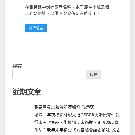
在
瀏覽器
中儲存顯示名稱、電子郵件地址及個
人網站網址，以供下次發佈留言時使用。
搜尋
搜尋
近期文章
我是黨員森和診所家醫科 我帶頭
揭陽一年夜橋邊發現大批OSDER奧斯德零件報
價未開封藥品，街道辦：未過期，正溯源調查
孫犁：老年末年讀史找九宮格會議更多味–文史–