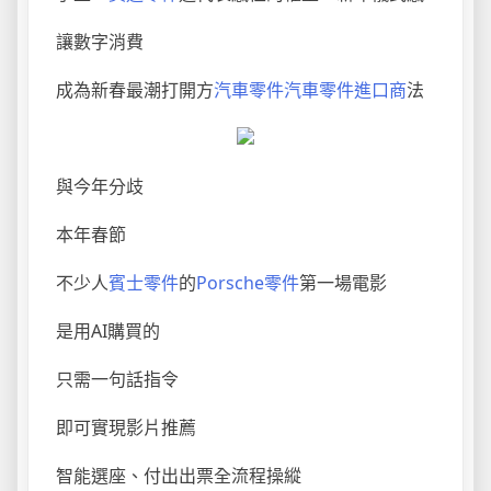
讓數字消費
成為新春最潮打開方
汽車零件
汽車零件進口商
法
與今年分歧
本年春節
不少人
賓士零件
的
Porsche零件
第一場電影
是用AI購買的
只需一句話指令
即可實現影片推薦
智能選座、付出出票全流程操縱