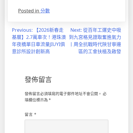
Posted in
分數
文
Previous:
【2026新春走
Next:
從百年工運史中吸
基層】2.7萬車次！港珠澳
到九宮格見證取奮進氣力
章
年夜橋單日車流量JIUYI俱
丨周全抗戰時代陜甘寧邊
導
意診所設計創新高
區的工會扶植及啟發
覽
發佈留言
發佈留言必須填寫的電子郵件地址不會公開。
必
填欄位標示為
*
留言
*