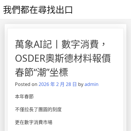
Skip
我們都在尋找出口
to
content
萬象AI記丨數字消費，
OSDER奧斯德材料報價
春節“潮”坐標
Posted on
2026 年 2 月 28 日
by
admin
本年春節
不僅拉長了團圓的刻度
更在數字消費市場