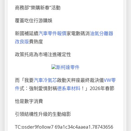
商務部“樂購新春”活動
覆蓋吃住行游購娛
新國補延續
汽車零件報價
家電數碼消
油氣分離器
改良版
費熱度
政策托底為市場注進確定性
斯柯達零件
而「我要
汽車冷氣芯
啟動天秤座最終裁決儀
VW零
件
式：強制愛情對稱
德系車材料
！」2026年春節
恰是數字消費
引領結構性升級的生動縮影
TC:osder9follow7 69a1c34c4aaea1.78743656