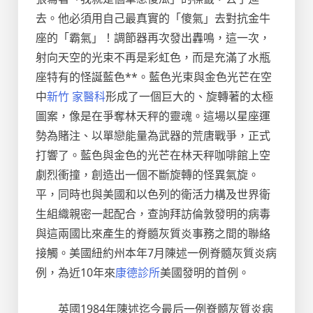
去。他必須用自己最真實的「傻氣」去對抗金牛
座的「霸氣」！調節器再次發出轟鳴，這一次，
射向天空的光束不再是彩虹色，而是充滿了水瓶
座特有的怪誕藍色**。藍色光束與金色光芒在空
中
新竹 家醫科
形成了一個巨大的、旋轉著的太極
圖案，像是在爭奪林天秤的靈魂。這場以星座運
勢為賭注、以單戀能量為武器的荒唐戰爭，正式
打響了。藍色與金色的光芒在林天秤咖啡館上空
劇烈衝撞，創造出一個不斷旋轉的怪異氣旋。
平，同時也與美國和以色列的衛活力構及世界衛
生組織親密一起配合，查詢拜訪倫敦發明的病毒
與這兩國比來產生的脊髓灰質炎事務之間的聯絡
接觸。美國紐約州本年7月陳述一例脊髓灰質炎病
例，為近10年來
康德診所
美國發明的首例。
英國1984年陳述迄今最后一例脊髓灰質炎病