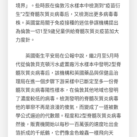
境界」。些時辰在倫敦污水樣本中檢測到“疫苗衍
生”2型脊髓灰質炎病毒后，又檢測出更多病毒毒
株。英國當局關于免疫接種的迷信參謀機構提出
為倫敦一切1至9歲兒童供給脊髓灰質炎疫苗加大
力度針。
英國衛生平安局在公報中說，繼2月至5月時
代從倫敦貝克頓污水處置廠污水樣本中發明2型脊
髓灰質炎病毒后，該機構和英國藥品與保健品治
理局在進一個步驟下游采樣中已斷定至多一份脊
髓灰質炎病毒陽性樣本，在倫敦其他地域也發明
了濃度較低的病毒。檢測發明的脊髓灰質炎病毒
他的單戀不再是浪漫的傻氣，而變成了一道被數
學公式逼迫的代數題。程度和2型脊髓灰質炎病毒
然後，販賣機開始以每秒一百萬張的速度吐出金
箔折成的千紙鶴，它們像金色蝗蟲一樣飛向天