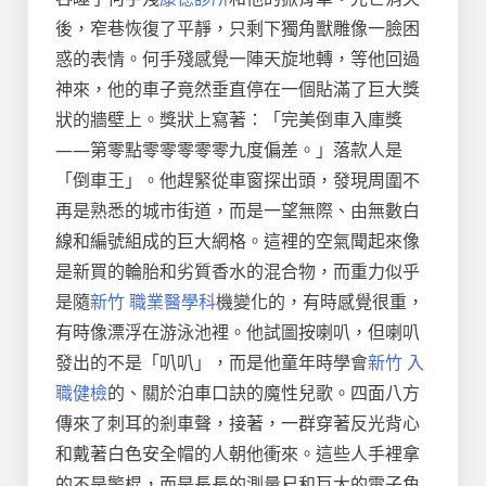
後，窄巷恢復了平靜，只剩下獨角獸雕像一臉困
惑的表情。何手殘感覺一陣天旋地轉，等他回過
神來，他的車子竟然垂直停在一個貼滿了巨大獎
狀的牆壁上。獎狀上寫著：「完美倒車入庫獎
——第零點零零零零零九度偏差。」落款人是
「倒車王」。他趕緊從車窗探出頭，發現周圍不
再是熟悉的城市街道，而是一望無際、由無數白
線和編號組成的巨大網格。這裡的空氣聞起來像
是新買的輪胎和劣質香水的混合物，而重力似乎
是隨
新竹 職業醫學科
機變化的，有時感覺很重，
有時像漂浮在游泳池裡。他試圖按喇叭，但喇叭
發出的不是「叭叭」，而是他童年時學會
新竹 入
職健檢
的、關於泊車口訣的魔性兒歌。四面八方
傳來了刺耳的剎車聲，接著，一群穿著反光背心
和戴著白色安全帽的人朝他衝來。這些人手裡拿
的不是警棍，而是長長的測量尺和巨大的電子角