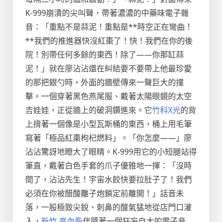
K-999崩潰的尖叫聲，帶著濃濃的中藥味電子雜
音：「重點不是蒜泥！重點是**時空正在彎曲！
**我們的推進器快沒紅棗了！快！我們在你的後
院！別帶任何多餘的東西！除了——你那缸蒜
泥！」就在廖沾沾還在糾結要不要帶上他最珍愛
的那把銀勺時，外面的牆壁傳來一聲巨大的撞
擊。一個穿著黑色燕尾服、戴著太陽眼鏡的太空
吉娃娃，正從牆上的破洞鑽進來。它
竹科X光
的背
上揹著一個像是小型瓦斯桶的東西，桶上用毛筆
寫著「極品紅棗枸杞燃料」。「你怎麼——」廖
沾沾驚訝地瞪大了眼睛。K-999用它的小短腿站得
筆直，戴著白色手套的爪子優雅地一揮：「沒時
間了，沾沾先生！宇宙水餃快要拉肚子了！我們
必須在你被醋酸離子炮鎖定前離開！」話音未
落，一股極致尖銳、刺鼻的酸氣猛地從店門口灌
入，
新竹 高血脂
伴隨著一個狂妄自大的電子音