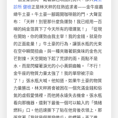
診所 健檢
正是林天秤的狂熱追求者——金牛座霸
總牛土豪。牛土豪一腳踢開咖啡館的門，大聲宣
布：「天秤！別管那什麼負運勢！我已經用一百
噸的純金箔買下了今天所有的壞運氣！」「從現
在開始，你的運勢由我主宰！我的金錢，就是你
的正面能量！」牛土豪的行為，讓張水瓶的光束
在空中瞬間扭曲，與一種夾雜著銅臭味的金色光
芒對撞。天空開始下起了荒謬的雨。雨點不是
水，而是閃耀著淚光的小小黃銅齒輪。「不行！
金牛座的物質力量太強了！我的單戀被汙染
了！」張水瓶大喊。他知道，如果牛土豪的物質
力量勝出，林天秤將會被困在一個充滿金錢和俗
氣的虛假愛情裡，而他將永遠失去機會。張水瓶
看向那機器，還剩下最後一個可以輸入的「情緒
燃料」口。他迅速撕下了貼在他背後衣領上，那
張寫著「我就是個單戀傻瓜」的標籤，丟了進