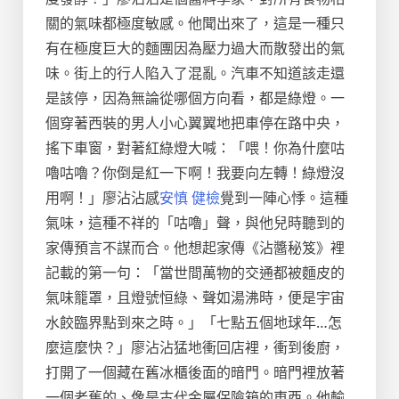
關的氣味都極度敏感。他聞出來了，這是一種只
有在極度巨大的麵團因為壓力過大而散發出的氣
味。街上的行人陷入了混亂。汽車不知道該走還
是該停，因為無論從哪個方向看，都是綠燈。一
個穿著西裝的男人小心翼翼地把車停在路中央，
搖下車窗，對著紅綠燈大喊：「喂！你為什麼咕
嚕咕嚕？你倒是紅一下啊！我要向左轉！綠燈沒
用啊！」廖沾沾感
安慎 健檢
覺到一陣心悸。這種
氣味，這種不祥的「咕嚕」聲，與他兒時聽到的
家傳預言不謀而合。他想起家傳《沾醬秘笈》裡
記載的第一句：「當世間萬物的交通都被麵皮的
氣味籠罩，且燈號恒綠、聲如湯沸時，便是宇宙
水餃臨界點到來之時。」「七點五個地球年…怎
麼這麼快？」廖沾沾猛地衝回店裡，衝到後廚，
打開了一個藏在舊冰櫃後面的暗門。暗門裡放著
一個老舊的、像是古代金屬保險箱的東西。他輸