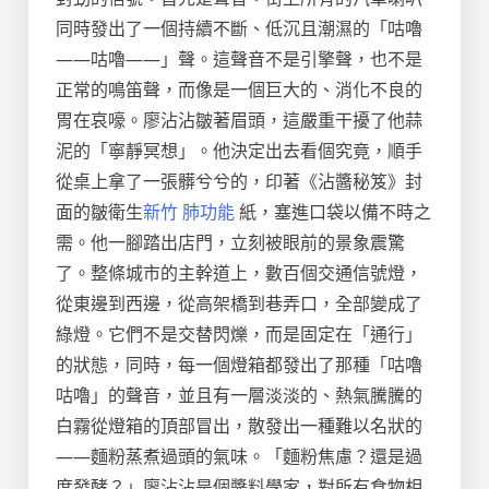
同時發出了一個持續不斷、低沉且潮濕的「咕嚕
——咕嚕——」聲。這聲音不是引擎聲，也不是
正常的鳴笛聲，而像是一個巨大的、消化不良的
胃在哀嚎。廖沾沾皺著眉頭，這嚴重干擾了他蒜
泥的「寧靜冥想」。他決定出去看個究竟，順手
從桌上拿了一張髒兮兮的，印著《沾醬秘笈》封
面的皺衛生
新竹 肺功能
紙，塞進口袋以備不時之
需。他一腳踏出店門，立刻被眼前的景象震驚
了。整條城市的主幹道上，數百個交通信號燈，
從東邊到西邊，從高架橋到巷弄口，全部變成了
綠燈。它們不是交替閃爍，而是固定在「通行」
的狀態，同時，每一個燈箱都發出了那種「咕嚕
咕嚕」的聲音，並且有一層淡淡的、熱氣騰騰的
白霧從燈箱的頂部冒出，散發出一種難以名狀的
——麵粉蒸煮過頭的氣味。「麵粉焦慮？還是過
度發酵？」廖沾沾是個醬料學家，對所有食物相