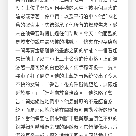
度：車位爭奪戰》何手殘的人生，被兩個巨大的
陰影籠罩著：停車費，以及平行泊車。他那輛老
舊的掀背車，彷彿繼承了他所有的駕駛焦慮，從
未在他需要時提供過任何幫助。今天，他面臨的
是城市傳說中最恐怖的挑戰，一條夾在理髮店與
一間專賣金屬雕像的畫廊之間的窄巷。一個看起
來比他車子尺寸小上三十公分的停車格，上面還
灑著一層可疑的白色粉末。何手殘深吸一口氣。
將車子打了倒檔。他的車載語音系統發出了令人
不快的女聲：「警告，後方障礙物距離：無限趨
近於零。」「請考慮放棄治療。」他忽略了警
告，開始緩慢地倒車。他最討厭的不是語音系
統，而是那兩塊永遠在關鍵時刻自動收折的後視
鏡。當他需要它們來判斷車體與那座價值不菲的
銅製獨角獸雕像之間的距離時，它們卻像兩片羞
澀的耳朵一樣，優雅地縮了回去。同時發出低