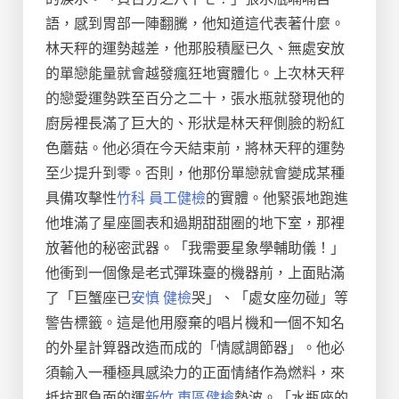
語，感到胃部一陣翻騰，他知道這代表著什麼。
林天秤的運勢越差，他那股積壓已久、無處安放
的單戀能量就會越發瘋狂地實體化。上次林天秤
的戀愛運勢跌至百分之二十，張水瓶就發現他的
廚房裡長滿了巨大的、形狀是林天秤側臉的粉紅
色蘑菇。他必須在今天結束前，將林天秤的運勢
至少提升到零。否則，他那份單戀就會變成某種
具備攻擊性
竹科 員工健檢
的實體。他緊張地跑進
他堆滿了星座圖表和過期甜甜圈的地下室，那裡
放著他的秘密武器。「我需要星象學輔助儀！」
他衝到一個像是老式彈珠臺的機器前，上面貼滿
了「巨蟹座已
安慎 健檢
哭」、「處女座勿碰」等
警告標籤。這是他用廢棄的唱片機和一個不知名
的外星計算器改造而成的「情感調節器」。他必
須輸入一種極具感染力的正面情緒作為燃料，來
抵抗那負面的運
新竹 東區健檢
勢波。「水瓶座的