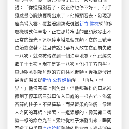
語：「你還是別看了，反正你也停不好。」何手
殘感覺心臟快要跳出來了。他轉頭看去，發現那
座高聳入雲、覆蓋著鏽跡斑斑鐵
新竹 健檢
網的多
層機械式停車塔，正在那片窄巷的盡頭散發出不
正常的綠光。這棟停車塔是個異類，它的三號車
位始終空著，並且傳說只要有人敢在它面前失敗
十八次，就會被傳送到一個泊車地獄。他已經失
敗了十七次。現在是第十八次。他打了方向盤，
車頭朝著銅獨角獸的方向猛地偏轉。後視鏡發出
最後的溫柔提
新竹 公教健檢
醒：「再見，世
界。」他沒有撞上獨角獸，但他那顫抖的車尾卻
擦到了停車塔三號車位入口處的一根古老、佈滿
苔蘚的柱子。不是撞擊，而是輕柔的碰觸，像戀
人之間的耳語。接著，一道濃郁的、像薄荷口香
糖一樣的綠色光芒。猛地從柱子爆發出來，瞬間
吞噬了何手殘
康德診所
和他的掀背車。光芒消失