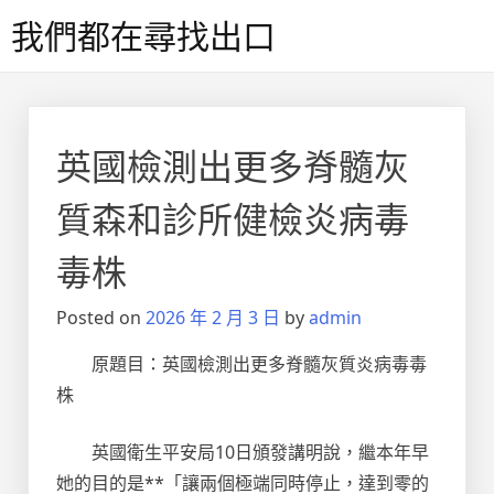
Skip
我們都在尋找出口
to
content
英國檢測出更多脊髓灰
質森和診所健檢炎病毒
毒株
Posted on
2026 年 2 月 3 日
by
admin
原題目：英國檢測出更多脊髓灰質炎病毒毒
株
英國衛生平安局10日頒發講明說，繼本年早
她的目的是**「讓兩個極端同時停止，達到零的