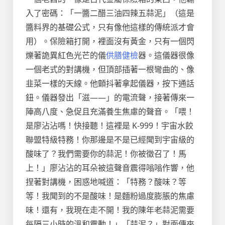
入了密碼：「一醬二醋三油四辣五蒜泥」（這是
醬料界的基礎公式，只有像他這樣的傳統派才會
用）。保險箱打開，裡面沒有黃金，只有一個閃
爍著詭異紅色光芒的儀
供膳健檢
器。這儀器很像
一個老式的對講機，但頂部插著一根彎曲的、像
韭菜一樣的天線。他顫抖著拿起儀器，按下通話
鈕。儀器發出「滋——」的電流聲，接著傳來一
陣高八度、急促且充滿養生焦慮的聲音。「喂！
是廖沾沾嗎！快接聽！這裡是 K-999！宇宙水餃
聯盟特級特務！你那邊是不是已經聞到宇宙級的
酸味了？我們需要你的蒜泥！你被徵召了！馬
上！」廖沾沾的耳朵被這聲音震得嗡嗡作響，他
捏著對講機，困惑地喊道：「特務？酸味？等
等！我聞到的不是酸味！是麵粉過度膨脹的焦慮
味！還有，我現在走不開！我的陳年老蒜泥需要
每隔三小時的溫和震動！」「蒜泥？」對面傳來