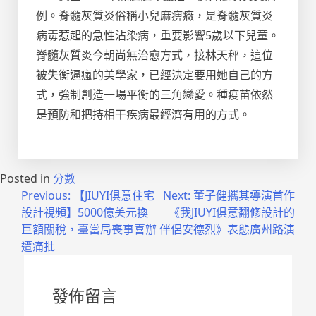
例。脊髓灰質炎俗稱小兒麻痹癥，是脊髓灰質炎
病毒惹起的急性沾染病，重要影響5歲以下兒童。
脊髓灰質炎今朝尚無治愈方式，接林天秤，這位
被失衡逼瘋的美學家，已經決定要用她自己的方
式，強制創造一場平衡的三角戀愛。種疫苗依然
是預防和把持相干疾病最經濟有用的方式。
Posted in
分數
文
Previous:
【JIUYI俱意住宅
Next:
董子健攜其導演首作
設計視頻】5000億美元換
《我JIUYI俱意翻修設計的
章
巨額關稅，臺當局喪事喜辦
伴侶安德烈》表態廣州路演
導
遭痛批
覽
發佈留言