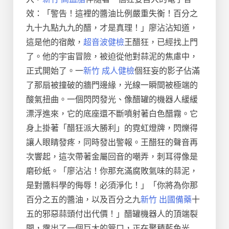
效：「警告！這裡的醬油比例嚴重失衡！百分之
九十九點九九的醋，才是真理！」廖沾沾知道，
這是他的宿敵，
超音波健檢
王醋狂，已經找上門
了。他的宇宙冒險，被迫從他對蒜泥的焦慮中，
正式開始了。一
新竹 成人健檢
個狂妄的影子佔滿
了那扇被撞破的牆門邊緣，光線一瞬間被極端的
酸氣扭曲。一個閃閃發光、像醋罐的機器人緩緩
漂浮進來，它的底座還不斷噴射著白色醋霧。它
身上掛著「醋狂派大勝利」的霓虹燈牌，閃爍得
讓人眼睛發疼，同時發出警報。王醋狂的聲音再
次響起，這次帶著金屬回音的嘲弄，刺耳得像是
磨砂紙。「廖沾沾！你那充滿腐敗氣味的蒜泥，
是對醬料學的侮辱！必須淨化！」「你將為你那
百分之五的醬油，以及百分之九
新竹 出國備藥
十
五的邪惡蒜頭付出代價！」醋罐機器人的頂端裂
開，露出了一個巨大的管口，正在聚積藍色光