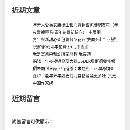
近期文章
年青人愛為安康攝生甜心寶物查包養網買單（年
夜數據察看·青年花費新趨向）_中國網
青年與新甜心查包養網型花費“雙向奔赴”（花費
視窗·解碼青年花費③）_中國網
我是黨員森和診所家醫科 我帶頭
揭陽一年夜橋邊發現大批OSDER奧斯德零件報
價未開封藥品，街道辦：未過期，正溯源調查
孫犁：老年末年讀史找九宮格會議更多味–文史–
中國作家網
近期留言
尚無留言可供顯示。