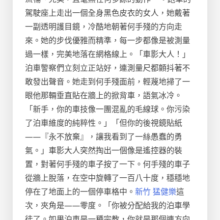
駕駛座上走出一個全身黑色皮衣的女人，她戴著
一副透明護目鏡，冷酷地朝著何手殘的方向走
來。她的步伐優雅而精準，每一步都像是被測量
過一樣，完美地落在網格線上。「車影大人！」
泊車警察們立刻立正站好，連測量尺都顫抖著不
敢發出聲音。她走到何手殘面前，輕蔑地掃了一
眼他那輛垂直貼在牆上的掀背車，語氣冰冷。
「新手，你的車技像一團混亂的毛線球。你污染
了泊車維度的純粹性。」「但你的後視鏡貼紙
——『永不放棄』，讓我看到了一絲愚蠢的勇
氣。」車影大人突然掏出一個像是遙控器的裝
置，對著何手殘的車子按了一下。何手殘的車子
從牆上脫落，在空中旋轉了一百八十度，穩穩地
停在了地面上的一個停車格中。
新竹 猛健樂
這
次，夾角是——零度。「你被分配給我的泊車學
徒了。如果泊車是一種宗教，你就是那個連方向