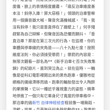
度儀，臉上的表情極度嚴肅。「違反泊車維度基
本法！斜停入庫！罪大惡極！」領頭的泊車警察
用一個擴音器大喊，聲音充滿機械感。「我、我
沒有斜停！我只是垂直停在了牆壁上！」何手殘
趕緊為自己辯解，但聲音因為恐懼而顫抖。「垂
直泊車？那是在第三次元的行為，在這裡，你的
車體與停車線的夾角是——八十九點七度！按照
維度法則，你必須接受懲罰！」懲罰的內容是：
無限次觀看一部名為**《新手泊車七百次失敗集
錦》的紀錄片，直到哭泣為止。就在這時，一輛
像是從科幻電影裡開出來的黑色跑車，優雅地從
網格的邊緣漂移而過。跑車的輪胎發出令人陶醉
的摩擦聲，它以一種近乎蔑視重力的姿態，精準
地停進了一個只有它車身尺寸寬度的停車格中。
那泊車的過
新竹 自律神經檢查
程就像一場舞蹈，
流暢、完美，且毫無任何多餘的動作**。跑車的