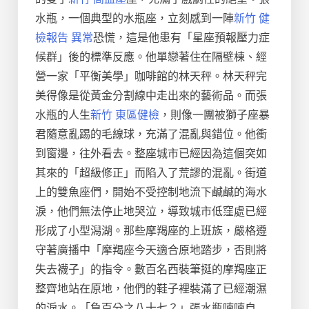
水瓶，一個典型的水瓶座，立刻感到一陣
新竹 健
檢報告 異常
恐慌，這是他患有「星座預報壓力症
候群」後的標準反應。他單戀著住在隔壁棟、經
營一家「平衡美學」咖啡館的林天秤。林天秤完
美得像是從黃金分割線中走出來的藝術品。而張
水瓶的人生
新竹 東區健檢
，則像一團被獅子座暴
君隨意亂踢的毛線球，充滿了混亂與錯位。他衝
到窗邊，往外看去。整座城市已經因為這個突如
其來的「超級修正」而陷入了荒謬的混亂。街道
上的雙魚座們，開始不受控制地流下鹹鹹的海水
淚，他們無法停止地哭泣，導致城市低窪處已經
形成了小型潟湖。那些摩羯座的上班族，嚴格遵
守著廣播中「摩羯座今天適合原地踏步，否則將
失去襪子」的指令。數百名西裝筆挺的摩羯座正
整齊地站在原地，他們的鞋子裡裝滿了已經潮濕
的淚水。「負百分之八十七？」張水瓶喃喃自