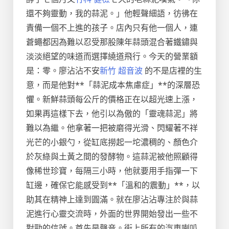
還不夠靈動，我的蒜泥。」他輕聲細語，彷彿在
責備一個不上進的孩子。店內只有他一個人，連
蒼蠅都因為難以忍受那股陳年蒜頭混合著鐵鏽與
淡淡絕望的味道而選擇繞道飛行。今天的營業額
是：零。廖沾沾不安
新竹 超音波
的不是店裡的生
意，而是他對**「蒜泥成本焦慮症」**的深層恐
懼。新鮮蒜頭每公斤的價格正在以超光速上漲，
如果再這樣下去，他引以為傲的「靈魂蒜泥」將
難以為繼。他拿著一把被磨得光滑、閃耀著不祥
光芒的小銀勺，從缸底撈起一坨濃稠的、顏色介
於灰綠與土黃之間的發酵物。這蒜泥被他照顧得
像稀世珍寶，每隔三小時，他就要用手指彈一下
缸邊，確保它能感受到**「溫和的震動」**，以
助其在精神上達到圓滿。就在廖沾沾專注於與蒜
泥進行心靈交流時，外面的世界開始發出一些不
對勁的信號。首先是聲音。街上所有的汽車喇叭