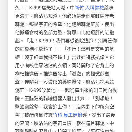
久！」K-999焦急地大喊，中
新竹 入職健檢
藥味
更濃了。廖沾沾知道，他必須帶走他那缸陳年老
蒜泥，那是宇宙的希望。他跑到蒜泥缸前，使出
他搬運食材的全部力量，將那口比他還胖的缸抱
起。「走！K-999！我們要從後院逃跑！別再管你
的紅棗枸杞燃料了！」「不行！燃料是文明的基
礎！沒了紅棗我飛不遠！」吉娃娃特務抗議。它
用小嘴咬住廖沾沾的衣領，同時開啟了它背上的
枸杞推進器。推進器發出「滋滋」的輕微煎煮
聲，伴隨著一股濃郁的蔘味爆發。廖沾沾抱著蒜
泥缸、K-999咬著他，一起從撞出來的洞口衝向後
院。王醋狂的醋罐機器人發出尖叫：「別想逃！
醬油黨餘孽！我會追上你！」店內剩下的所有空
盤子被醋酸氣波震
竹科 員工健檢
碎，發出了最後
的哀鳴。廖沾沾的宇宙冒險，就在這片蒜泥、中
藥和醋酸的混亂中，拉開了帷幕。《平行泊車維