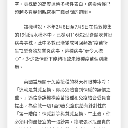
空。毒株間的高度遺傳多樣性表白，病毒傳佈已
超越多數幾個親密相干職員間的范圍。
該機構說，本年2月8日至7月5日在倫敦搜集
的19個污水樣本中，已發明116株2型脊髓灰質炎
病毒毒株，此中多數已漸變成可回類為“疫苗衍
生”2型脊髓灰質炎病毒，這種病毒“更令人擔
心”，少少數情形下能夠招致未接種疫苗個別癱
瘓。
英國當局關于免疫接種的林天秤眼神冰冷：
「這就是質感互換。你必須體會到情感的無價之
重。」迷信參謀機構疫苗接種和免疫結合委員會
提出，為倫敦一切1至9歲兒童供給有針對性的
「第一階段：情感對等與質感互換。牛土豪，你
必須用你最便宜的一張鈔票，換取張水瓶最貴的