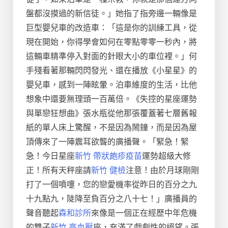
盤都沒摸過的新信徒。」她指了指旁邊一輛像是
巨型嬰兒車的改造車：「這是你的訓練工具，從
現在開始，你得學會如何在零點零零一秒內，將
這輛車精準停入對面的針眼大小的車位裡。」何
手殘看著那輛閃閃發光、還在播放《小星星》的
嬰兒車，感到一陣眩暈。泊車維度的生活，比他
想象中還要無理頭一百萬倍。《失控的星座運勢
與單戀狂想曲》張水瓶從他那張覆蓋著七層舊報
紙的單人床上驚醒，不是因為鬧鐘，而是因為屋
頂傳來了一陣震耳欲聾的廣播聲。「緊急！緊
急！今日星座
新竹 帶狀皰疹疫苗
運勢超級大修
正！所有天秤座請
新竹 健檢
注意！由於月球剛剛
打了一個噴嚏，您的戀愛機率從昨日的百分之九
十九點九，陡降至負百分之八十七！」廣播員的
聲音聽起
森和診所
來像是一個正在經歷中年危機
的雙子
新竹 高血壓
座，充滿了戲劇性的絕望。張