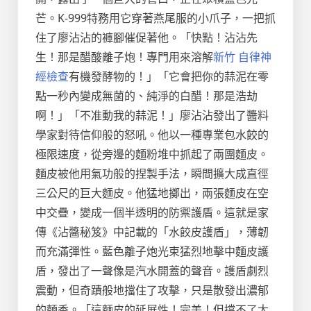
芒。K-999特務用它穿著燕尾服的小爪子，一把抓
住了廖沾沾的褲腳催促著他。「快點！沾沾先
生！那是醋酸離子炮！專門用來溶解
新竹 自律神
經檢查
有機發酵物的！」「它會把你的蒜泥在零
點一秒內變成無菌的、純淨的白醋！那是浩劫
啊！」「不准動我的蒜泥！」廖沾沾發出了醬料
學家對待信仰般的怒吼。他以一種專業包水餃的
極限速度，從旁邊的麵粉堆中抓起了兩團麵皮。
麵皮被他用氣功般的捏製手法，瞬間擴大成直徑
三公尺的巨大麵皮。他猛地擲出，兩張麵皮在空
中交疊，變成一個半透明的防禦護盾。這就是家
傳《沾醬秘笈》中記載的「水餃皮護盾」，薄韌
而充滿彈性。藍色離子炮光束猛烈地擊中麵皮護
盾，發出了一聲像是汽水開蓋的聲音。護盾劇烈
震動，但奇蹟般地擋住了攻擊，只是散發出濃郁
的麵香。「這麵皮的延展性！完美！但撐不了太