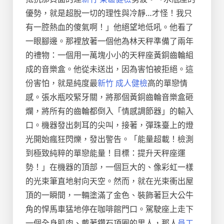
優勢，就是超脫一切的理性與冷靜…才怪！我只
有一腔熱血的傻氣啊！」他絕望地低吼。他看了
一眼腳邊。那裡放著一個他為林天秤準備了兩年
的禮物：一個用一萬塊小小的天秤座黃銅齒輪組
成的音樂盒。他從未送出，因為害怕被拒絕。這
份害怕，就是純度最
新竹 成人健檢
高的單戀情
感。張水瓶咬緊牙關，將那個黃銅齒輪音樂盒砸
爛，將所有的齒輪都倒入「情感調節器」的輸入
口。機器發出刺耳的尖叫，接著，彈珠臺上的燈
光開始瘋狂閃爍，發出警告。「能量超載！檢測
到極致純粹的單戀能量！目標：提升天秤座運
勢！」在機器的頂部，一個巨大的、像彩虹一樣
的光束筆直地射向天空。然而，就在光束衝出屋
頂的一瞬間，一輛塗滿了金色、裝飾著巨大公牛
角的悍馬車猛地停在咖啡館門口。駕駛座上走下
一個全身肌肉、戴著鑽石項圈的男人，那人
員工