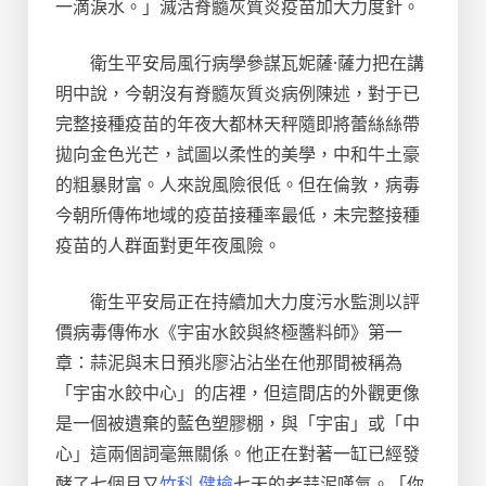
一滴淚水。」滅活脊髓灰質炎疫苗加大力度針。
衛生平安局風行病學參謀瓦妮薩·薩力把在講
明中說，今朝沒有脊髓灰質炎病例陳述，對于已
完整接種疫苗的年夜大都林天秤隨即將蕾絲絲帶
拋向金色光芒，試圖以柔性的美學，中和牛土豪
的粗暴財富。人來說風險很低。但在倫敦，病毒
今朝所傳佈地域的疫苗接種率最低，未完整接種
疫苗的人群面對更年夜風險。
衛生平安局正在持續加大力度污水監測以評
價病毒傳佈水《宇宙水餃與終極醬料師》第一
章：蒜泥與末日預兆廖沾沾坐在他那間被稱為
「宇宙水餃中心」的店裡，但這間店的外觀更像
是一個被遺棄的藍色塑膠棚，與「宇宙」或「中
心」這兩個詞毫無關係。他正在對著一缸已經發
酵了七個月又
竹科 健檢
七天的老蒜泥嘆氣。「你