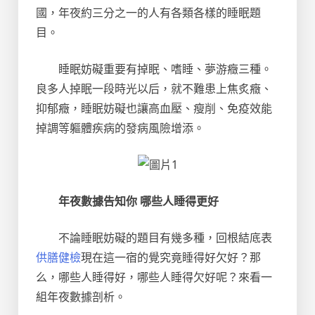
國，年夜約三分之一的人有各類各樣的睡眠題
目。
睡眠妨礙重要有掉眠、嗜睡、夢游癥三種。
良多人掉眠一段時光以后，就不難患上焦炙癥、
抑郁癥，睡眠妨礙也讓高血壓、瘦削、免疫效能
掉調等軀體疾病的發病風險增添。
年夜數據告知你 哪些人睡得更好
不論睡眠妨礙的題目有幾多種，回根結底表
供膳健檢
現在這一宿的覺究竟睡得好欠好？那
么，哪些人睡得好，哪些人睡得欠好呢？來看一
組年夜數據剖析。