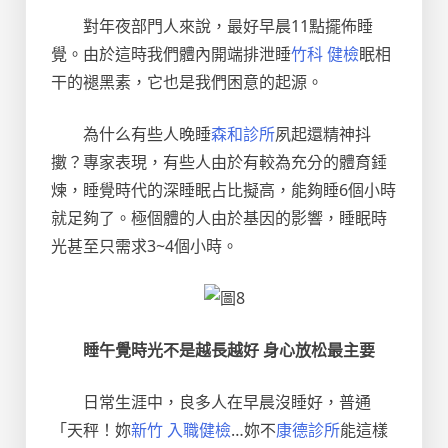
對年夜部門人來說，最好早晨11點擺佈睡
覺。由於這時我們體內開端排泄睡
竹科 健檢
眠相
干的褪黑素，它也是我們困意的起源。
為什么有些人晚睡
森和診所
夙起還精神抖
擻？專家表現，有些人由於有較為充分的體育錘
煉，睡覺時代的深睡眠占比擬高，能夠睡6個小時
就足夠了。極個體的人由於基因的影響，睡眠時
光甚至只需求3~4個小時。
睡午覺時光不是越長越好 身心放松最主要
日常生涯中，良多人在早晨沒睡好，普通
「天秤！妳
新竹 入職健檢
…妳不
康德診所
能這樣