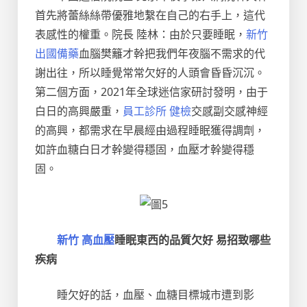
首先將蕾絲絲帶優雅地繫在自己的右手上，這代
表感性的權重。院長 陸林：由於只要睡眠，
新竹
出國備藥
血腦樊籬才幹把我們年夜腦不需求的代
謝出往，所以睡覺常常欠好的人頭會昏昏沉沉。
第二個方面，2021年全球迷信家研討發明，由于
白日的高興嚴重，
員工診所 健檢
交感副交感神經
的高興，都需求在早晨經由過程睡眠獲得調劑，
如許血糖白日才幹變得穩固，血壓才幹變得穩
固。
新竹 高血壓
睡眠東西的品質欠好 易招致哪些
疾病
睡欠好的話，血壓、血糖目標城市遭到影