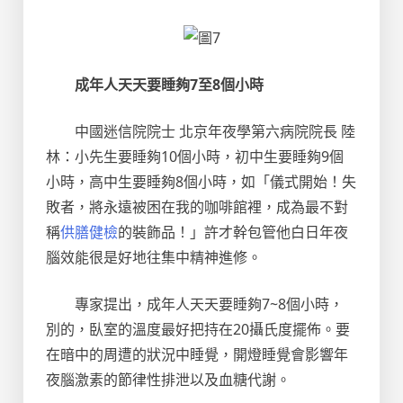
成年人天天要睡夠7至8個小時
中國迷信院院士 北京年夜學第六病院院長 陸
林：小先生要睡夠10個小時，初中生要睡夠9個
小時，高中生要睡夠8個小時，如「儀式開始！失
敗者，將永遠被困在我的咖啡館裡，成為最不對
稱
供膳健檢
的裝飾品！」許才幹包管他白日年夜
腦效能很是好地往集中精神進修。
專家提出，成年人天天要睡夠7~8個小時，
別的，臥室的溫度最好把持在20攝氏度擺佈。要
在暗中的周遭的狀況中睡覺，開燈睡覺會影響年
夜腦激素的節律性排泄以及血糖代謝。