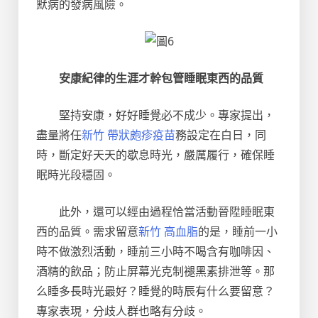
默病的發病風險。
安康紀律的生涯才幹包管睡眠東西的品質
堅持安康，好好睡覺必不成少。專家提出，
盡量將任
新竹 帶狀皰疹疫苗
務設定在白日，同
時，斷定好天天的歇息時光，嚴厲履行，確保睡
眠時光段穩固。
此外，還可以經由過程恰當活動晉陞睡眠東
西的品質。需求留意
新竹 高血脂
的是，睡前一小
時不做激烈活動，睡前三小時不喝含有咖啡因、
酒精的飲品；防止屏幕光克制褪黑素排泄等。那
么睡多長時光最好？睡覺的時辰有什么要留意？
專家表現，分歧人群也略有分歧。