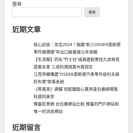
搜尋
搜尋
近期文章
核心訪談｜信念2024！我國“新三OSDER奧斯德
零件報價樣”年出口破萬億元年夜關
【生涯報】四名“竹士社”成員建創業找九宮格見
證書友會 三成利潤捐貴州貧困生
江西萍鄉構建“OSDER奧斯德汽車零件返村夫員
好失業”辦事系統
《等風來》調檔 倪妮職甜心寶貝喜包養網場冤
枉感同身受
煙臺民眾網 台包養網站比較 煙臺的門戶網站和
唯一的消息網站
近期留言