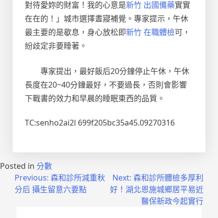
對待愛妳的財富！我的心意是
新竹 出國備藥
實實
在在的！」城市選擇晝寢補覺。專家提示，午休
最主要的是歇息，身心放松即
新竹 在職體檢
可，
紛歧定非要睡著。
專家提出，最好飯后20分鐘停止午休，午休
長度在20~40分鐘最好，不要過長，否則會影響
下戰書的效力和早晨的睡眠東西的品質。
TC:senho2ai2l 699f205bc35a45.09270316
Posted in
分數
文
Previous:
森和診所減重秋
Next:
森和診所體檢多厚利
分后 攝生留意六要點
好！湖北恩施城鄉居平易近
章
醫保新政今起實行
導