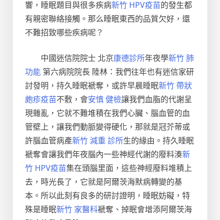
響，睡眠題目與很多疾病
新竹 HPV疫苗
的發生都
有親密聯絡接觸。那么睡眠東西的品質欠好，還
不難招致哪些疾病呢？
中國迷信院院士 北京
康德診所
年夜學
新竹 肺
功能
第六病院院長 陸林：我們往年也有迷信家研
討發明，持久睡眠褫奪，或許早晨睡眠
新竹 帶狀
皰疹疫苗
不敷，會
安慎 健檢
讓我們血脂的代謝呈
現雜亂，它就不難堆積在我們心臟、腦血管的血
管壁上，讓我們動脈變得硬化，那就是冠芥蒂或
許腦血管病產
新竹 減重 診所
生的緣由。持久睡眠
褫奪會讓我們年夜腦內一些神經代謝的廢料湊
新
竹 HPV疫苗
集在頭腦里面，這些神經廢料堆積上
去，時光長了，它就是阿爾茨海默病轉變的基
本。所以此刻有良多的研討證明，睡眠妨礙，特
殊是睡眠
新竹 家醫科
褫奪、掉眠會增添阿爾茨海