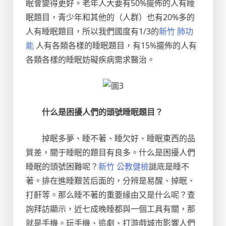
眠會變得更好。老年人大要有50%擺佈的人有睡
眠題目，青少年和其他的（人群）也有20%多的
人有睡眠題目，所以我們國度有1/3的
新竹 肺功
能
人有各類各樣的睡眠題目，有15%擺佈的人有
各類各樣的睡眠妨礙疾病需求醫治。
什么是困擾人們的頭號睡眠題目？
掉眠多夢、睡不著、睡欠好、睡眠東西的品
質差，關于睡眠的題目有良多。什么是困擾人們
睡眠的頭號困難呢？
新竹 公教健檢
謎底是睡不
著。排在進睡艱苦后面的，分辨是易醒、掉眠、
打鼾等。那么睡不著的重要緣由又是什么呢？查
詢拜訪顯示，近七成晚睡都與一個工具有關，那
就是手機。玩手機、追劇、打游戲城市影響人們