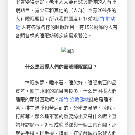
眠會變得更好。老年人大要有50%擺佈的人有睡
眠題目，青少年和其他的（人群）也有20%多的
人有睡眠題目，所以我們國度有1/3的
新竹 肺功
能
人有各類各樣的睡眠題目，有15%擺佈的人有
各類各樣的睡眠妨礙疾病需求醫治。
什么是困擾人們的頭號睡眠題目？
掉眠多夢、睡不著、睡欠好、睡眠東西的品
質差，關于睡眠的題目有良多。什么是困擾人們
睡眠的頭號困難呢？
新竹 公教健檢
謎底是睡不
著。排在進睡艱苦后面的，分辨是易醒、掉眠、
打鼾等。那么睡不著的重要緣由又是什么呢？查
詢拜訪顯示，近七成晚睡都與一個工具有關，那
就是手機。玩手機、追劇、打游戲城市影響人們