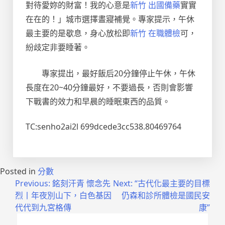
對待愛妳的財富！我的心意是
新竹 出國備藥
實實
在在的！」城市選擇晝寢補覺。專家提示，午休
最主要的是歇息，身心放松即
新竹 在職體檢
可，
紛歧定非要睡著。
專家提出，最好飯后20分鐘停止午休，午休
長度在20~40分鐘最好，不要過長，否則會影響
下戰書的效力和早晨的睡眠東西的品質。
TC:senho2ai2l 699dcede3cc538.80469764
Posted in
分數
文
Previous:
銘刻汗青 懷念先
Next:
“古代化最主要的目標
烈丨年夜別山下，白色基因
仍森和診所體檢是國民安
章
代代到九宮格傳
康”
導