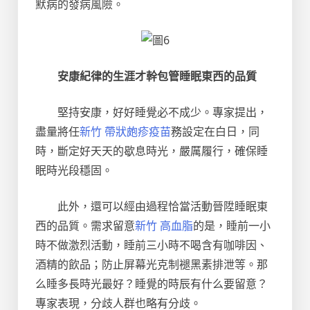
默病的發病風險。
安康紀律的生涯才幹包管睡眠東西的品質
堅持安康，好好睡覺必不成少。專家提出，
盡量將任
新竹 帶狀皰疹疫苗
務設定在白日，同
時，斷定好天天的歇息時光，嚴厲履行，確保睡
眠時光段穩固。
此外，還可以經由過程恰當活動晉陞睡眠東
西的品質。需求留意
新竹 高血脂
的是，睡前一小
時不做激烈活動，睡前三小時不喝含有咖啡因、
酒精的飲品；防止屏幕光克制褪黑素排泄等。那
么睡多長時光最好？睡覺的時辰有什么要留意？
專家表現，分歧人群也略有分歧。