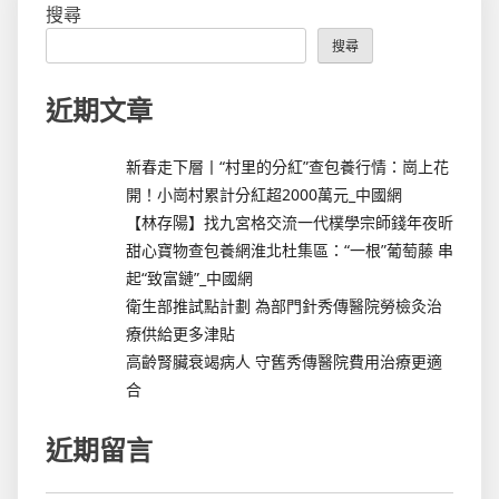
搜尋
搜尋
近期文章
新春走下層丨“村里的分紅”查包養行情：崗上花
開！小崗村累計分紅超2000萬元_中國網
【林存陽】找九宮格交流一代樸學宗師錢年夜昕
甜心寶物查包養網淮北杜集區：“一根”葡萄藤 串
起“致富鏈”_中國網
衛生部推試點計劃 為部門針秀傳醫院勞檢灸治
療供給更多津貼
高齡腎臟衰竭病人 守舊秀傳醫院費用治療更適
合
近期留言