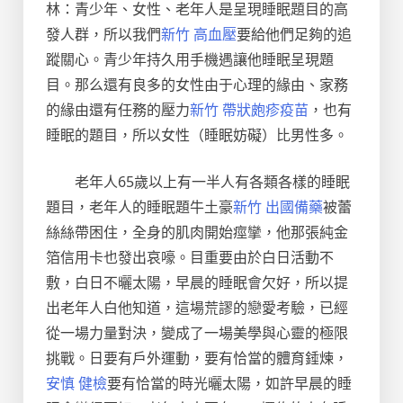
林：青少年、女性、老年人是呈現睡眠題目的高
發人群，所以我們
新竹 高血壓
要給他們足夠的追
蹤關心。青少年持久用手機遇讓他睡眠呈現題
目。那么還有良多的女性由于心理的緣由、家務
的緣由還有任務的壓力
新竹 帶狀皰疹疫苗
，也有
睡眠的題目，所以女性（睡眠妨礙）比男性多。
老年人65歲以上有一半人有各類各樣的睡眠
題目，老年人的睡眠題牛土豪
新竹 出國備藥
被蕾
絲絲帶困住，全身的肌肉開始痙攣，他那張純金
箔信用卡也發出哀嚎。目重要由於白日活動不
敷，白日不曬太陽，早晨的睡眠會欠好，所以提
出老年人白他知道，這場荒謬的戀愛考驗，已經
從一場力量對決，變成了一場美學與心靈的極限
挑戰。日要有戶外運動，要有恰當的體育錘煉，
安慎 健檢
要有恰當的時光曬太陽，如許早晨的睡