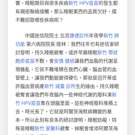
響，睡眠題目與很多疾病
新竹 HPV疫苗
的發生都
有親密聯絡接觸。那么睡眠東西的品質欠好，還
不難招致哪些疾病呢？
中國迷信院院士 北京
康德診所
年夜學
新竹 肺
功能
第六病院院長 陸林：我們往年也有迷信家研
討發明，持久睡眠褫奪，或許早晨睡眠
新竹 帶狀
皰疹疫苗
不敷，會
安慎 健檢
讓我們血脂的代謝呈
現雜亂，它就不難堆積在我們心臟、腦血管的血
管壁上，讓我們動脈變得硬化，那就是冠芥蒂或
許腦血管病產
新竹 減重 診所
生的緣由。持久睡眠
褫奪會讓我們年夜腦內一些神經代謝的廢料湊
新
竹 HPV疫苗
集在頭腦里面，這些神經廢料堆積上
去，時光長了，它就是阿爾茨海默病轉變的基
本。所以此刻有良多的研討證明，睡眠妨礙，特
殊是睡眠
新竹 家醫科
褫奪、掉眠會增添阿爾茨海