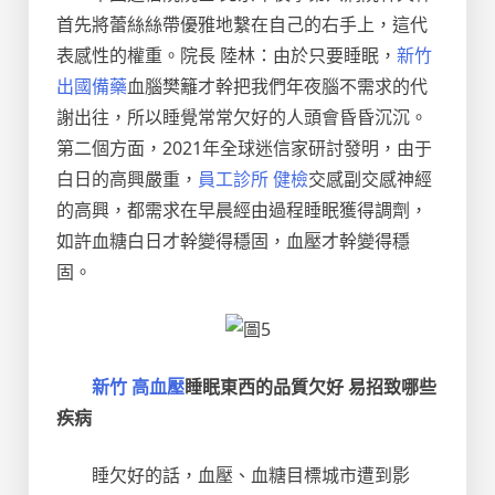
首先將蕾絲絲帶優雅地繫在自己的右手上，這代
表感性的權重。院長 陸林：由於只要睡眠，
新竹
出國備藥
血腦樊籬才幹把我們年夜腦不需求的代
謝出往，所以睡覺常常欠好的人頭會昏昏沉沉。
第二個方面，2021年全球迷信家研討發明，由于
白日的高興嚴重，
員工診所 健檢
交感副交感神經
的高興，都需求在早晨經由過程睡眠獲得調劑，
如許血糖白日才幹變得穩固，血壓才幹變得穩
固。
新竹 高血壓
睡眠東西的品質欠好 易招致哪些
疾病
睡欠好的話，血壓、血糖目標城市遭到影