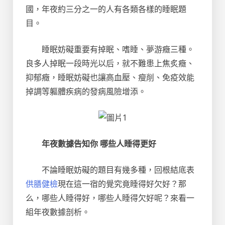
國，年夜約三分之一的人有各類各樣的睡眠題
目。
睡眠妨礙重要有掉眠、嗜睡、夢游癥三種。
良多人掉眠一段時光以后，就不難患上焦炙癥、
抑郁癥，睡眠妨礙也讓高血壓、瘦削、免疫效能
掉調等軀體疾病的發病風險增添。
年夜數據告知你 哪些人睡得更好
不論睡眠妨礙的題目有幾多種，回根結底表
供膳健檢
現在這一宿的覺究竟睡得好欠好？那
么，哪些人睡得好，哪些人睡得欠好呢？來看一
組年夜數據剖析。