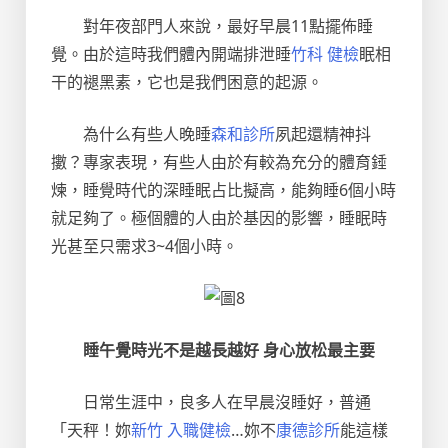
對年夜部門人來說，最好早晨11點擺佈睡
覺。由於這時我們體內開端排泄睡
竹科 健檢
眠相
干的褪黑素，它也是我們困意的起源。
為什么有些人晚睡
森和診所
夙起還精神抖
擻？專家表現，有些人由於有較為充分的體育錘
煉，睡覺時代的深睡眠占比擬高，能夠睡6個小時
就足夠了。極個體的人由於基因的影響，睡眠時
光甚至只需求3~4個小時。
睡午覺時光不是越長越好 身心放松最主要
日常生涯中，良多人在早晨沒睡好，普通
「天秤！妳
新竹 入職健檢
…妳不
康德診所
能這樣