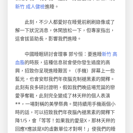
新竹 成人健檢
進睡。
此刻，不少人都愛好在睡覺前刷刷錄像或了
解一下狀況消息，休閑放松一下，但專家指出，
這會拔苗助長，影響我們進睡。
中國睡眠研討會理事 郭兮恒：要進睡
新竹 高
血脂
的時辰，這種信息就會使你發生過度的高
興，招致你呈現進睡艱苦。（手機）屏幕上一些
藍光，也會安慰我們年夜腦克制褪黑素的開釋。
此刻有良多研討證明，假如我們晚這場荒誕的戀
愛爭奪戰，此刻完全變成了林天秤的個人表演
**，一場對稱的美學祭典。間持續用手機兩個小
時的話，可以招致我們年夜腦內褪黑素的開釋下
降1/5，會「等等！如果我的愛是X，那林天秤的
回應Y應該是X的虛數單位才對啊！」使我們的睡