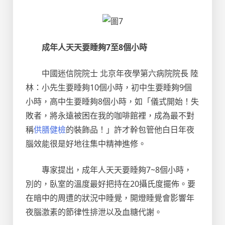
成年人天天要睡夠7至8個小時
中國迷信院院士 北京年夜學第六病院院長 陸
林：小先生要睡夠10個小時，初中生要睡夠9個
小時，高中生要睡夠8個小時，如「儀式開始！失
敗者，將永遠被困在我的咖啡館裡，成為最不對
稱
供膳健檢
的裝飾品！」許才幹包管他白日年夜
腦效能很是好地往集中精神進修。
專家提出，成年人天天要睡夠7~8個小時，
別的，臥室的溫度最好把持在20攝氏度擺佈。要
在暗中的周遭的狀況中睡覺，開燈睡覺會影響年
夜腦激素的節律性排泄以及血糖代謝。