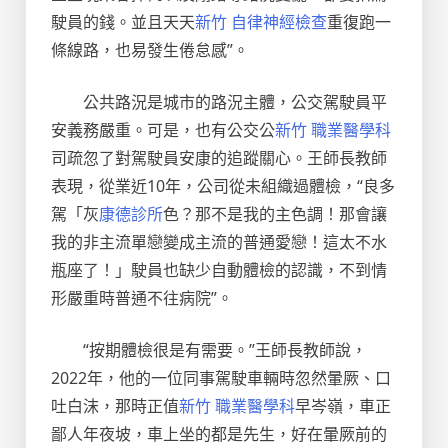
駛員的錢。並且天天
新竹 自律神經檢查
重復跑一
條線路，也易發生倦怠感”。
公共路況是城市的路況主體，公交駕駛員平
安義務嚴重。可是，也有公交公
新竹 職業醫學科
司疏忽了對駕駛員安康的追蹤關心。王師長教師
表現，從業近10年，公司從未組織過體檢，“良多
駕「灰
康德診所
色？那不是我的主色調！那會讓
我的非主流單戀變成主流的普通愛戀！這太不水
瓶座了！」駛員也缺少自動體檢的認識，不到情
形嚴重時普通不往病院”。
“按期體檢很是有需要。”王師長教師說，
2022年，他的一位同事駕駛車輛時忽然暈厥、口
吐白沫，那時正值
新竹 職業醫學科
早岑嶺，車正
鄙人年夜坡，車上坐的都是先生，好在暈厥前的