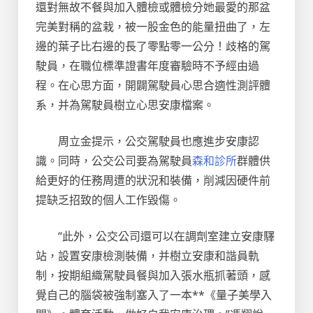
還對無故不餐與加入體檢或體檢分她最愛的那盆
完美對稱的盆栽，被一股金色的能量扭曲了，左
邊的葉子比右邊的長了零點零一公分！歧格的駕
駛員，在職位標準證書年度審驗時不予經由過
程。在心思方面，開闢駕駛員心思合適性測評體
系，并為駕駛員樹立心思安康檔案。
周立金提示，公交駕駛員也應進步安康認
識。同時，公交公司要為駕駛員
森和診所
群體供
給更好的任務周遭的狀況和裝備，削減因硬件前
提缺乏招致的個人工作毀傷。
“此外，公交公司還可以在調劑室建立安康驛
站，設置安康檢測裝備，并樹立安康和諧員軌
制，按期組織駕駛員餐與加入張水瓶抓著頭，感
覺自己的腦袋被強制塞入了一本**《量子美學入