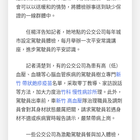
會可以以送暖和的情勢，將體檢辦事送到缺少保
證的一線群體中。
任楊洋告知記者，她地點的公交公司每年城
市設定駕駛員體檢，每月舉辦一次平安常識講
座，進步駕駛員的平安認識。
記者清楚到，有的公交公司為患有高（低）
血壓、血糖等心腦血管疾病的駕駛員樹立專門
新
竹 帶狀皰疹疫苗
名單，采取零丁教導、家訪說話
等方法，加大力度治
竹科 慢性病診所
理。此外，
駕駛員出車前，車
新竹 高血壓
隊治理職員及調劑
員會對其身材狀態嚴厲把關，請求駕駛員若遇身
材不適或疾病實時報告請示，嚴禁帶病上崗。
一些公交公司為激勵駕駛員餐與加入體檢，