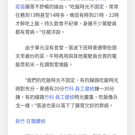
疫苗
腸胃不舒暢的緣由。“吃飯時光不固定，常常
任務到13時甚至14時多，晚班有時到21時、22時
才幹吃上飯。持久飲食不紀律，身邊不少駕駛員
都有胃病。”任楊洋說。
由于單元沒有食堂，張波下班時普通帶些頭
天早晨炒的菜，午時再用與其他駕駛員合買的電
飯煲和米，在調劑室燒飯。
“我們的吃飯時光不固定，有的線路吃飯時光
絕對充分，普通有20分
竹科 員工健檢
鐘～30分
鐘，有的線路
竹科 員工健檢
時光嚴重，吃飯像兵
戈一樣。”張波也是以落下了腸胃欠好的弊病。
新竹 在職體檢