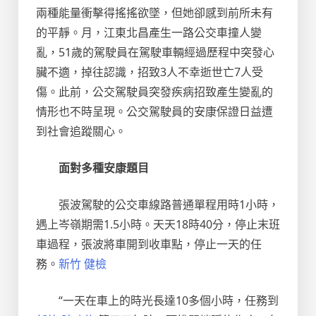
兩種能量衝擊得搖搖欲墜，但她卻感到前所未有
的平靜。月，江東北昌產生一路公交車撞人變
亂，51歲的駕駛員在駕駛車輛經過歷程中突發心
臟不適，掉往認識，招致3人不幸逝世亡7人受
傷。此前，公交駕駛員突發疾病招致產生變亂的
情形也不時呈現。公交駕駛員的安康保證日益遭
到社會追蹤關心。
面對多種安康題目
張波駕駛的公交車線路普通單程用時1小時，
遇上岑嶺期需1.5小時。天天18時40分，停止末班
車過程，張波將車開到收車點，停止一天的任
務。
新竹 健檢
“一天在車上的時光長達10多個小時，任務到