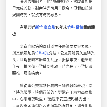
張波告知記者，他地點的線路，駕駛員如提
早完成義務，剩余時光可用于歇息。但假如超越
規則時光，就沒有時光歇息。
有單元近
新竹 高血脂
10年未
竹科 健檢
組織體
檢
北京向陽病院骨科副主任醫師周立金表現，
與其他駕駛員
竹科X光
分歧，公交駕駛員久坐時光
長，且駕駛時不難產生共振，振幅年夜、能量也
年夜，椎間盤不難遭到搾取，時光長了不難招致
頸椎、腰椎疾病。
曾從事公交駕駛任務的王師長教師表現，除
了時光嚴重，這個行業的辛勞還在于精力高度集
中，心思累贅較重，“過程平安直接影響支出，一
旦呈現乘客摔倒以及剮蹭等路況變亂，都要扣駕