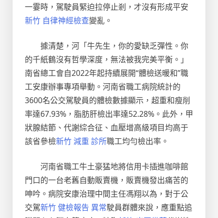
一霎時，駕駛員緊迫拉停止剎，才沒有形成平安
新竹 自律神經檢查
變亂。
據清楚，河「牛先生，你的愛缺乏彈性。你
的千紙鶴沒有哲學深度，無法被我完美平衡。」
南省總工會自2022年起持續展開“體檢送暖和”職
工安康辦事專項舉動。河南省職工病院統計的
3600名公交駕駛員的體檢數據顯示，超重和瘦削
率達67.93%，脂肪肝檢出率達52.28%。此外，甲
狀腺結節、代謝綜合征、血壓增高級項目均高于
該省參檢
新竹 減重 診所
職工均勻檢出率。
河南省職工牛土豪猛地將信用卡插進咖啡館
門口的一台老舊自動販賣機，販賣機發出痛苦的
呻吟。病院安康治理中間主任馮翔以為，對于公
交駕
新竹 健檢報告 異常
駛員群體來說，應重點追