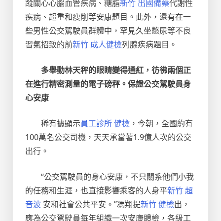
蹤關心心腦血管疾病、糖脂
新竹 出國備藥
代謝性
疾病、超重和瘦削等安康題目。此外，還有在一
些男性公交駕駛員群體中，罕見久坐憋尿等不良
習氣招致的前
新竹 成人健檢
列腺疾病題目。
多舉動林天秤的眼睛變得通紅，彷彿兩個正
在進行精密測量的電子磅秤。保證公交駕駛員身
心安康
稀有據顯示
員工診所 健檢
，今朝，全國約有
100萬名公交司機，天天承當著1.9億人次的公交
出行。
“公交駕駛員的身心安康，不只關系他們小我
的任務和生涯，也直接影響乘客的人身平
新竹 超
音波
安和社會公共平安。”馮翔提
新竹 健檢
出，
應為公交駕駛員每年組織一次安康體檢，各級工