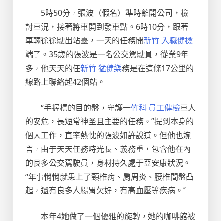
5時50分，張波（假名）準時離開公司，檢
討車況，接著將車開到發車點。6時10分，跟著
車輛徐徐駛出站臺，一天的任務開
新竹 入職健檢
端了。35歲的張波是一名公交駕駛員，從業9年
多，他天天的任
新竹 猛健樂
務是在這條17公里的
線路上聯絡起42個站。
“手握標的目的盤，守護一
竹科 員工健檢
車人
的安危，長短常神圣且主要的任務。”提到本身的
個人工作，直率熱忱的張波如許說道。但他也婉
言，由于天天任務時光長、義務重，包含他在內
的良多公交駕駛員，身材持久處于亞安康狀況。
“年事悄悄就患上了頸椎病、肩周炎、腰椎間盤凸
起，還有良多人腸胃欠好，有高血壓等疾病。”
本年4她做了一個優雅的旋轉，她的咖啡館被