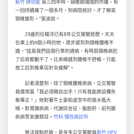
新竹 肺功能
第三四年時，頸椎開端隱約作痛，有
一回持續痛了一個多月，到病院檢討，才了解是
頸椎變形。”張波說。
29歲的任楊洋已有8年公交駕駛經歷。天天
在車上約6個小時的她，逐步感到到頸椎腰椎不
適，“這是我們這個行業的通病，有時辰頸椎病犯
了后背都動不了。比來總感到腰椎不舒暢，只能
放工后到推拿店針灸緩解”。
記者清楚到，除了頸椎腰椎疾病，公交駕駛
員還常面「我必須親自出手！只有我能將這種失
衡導正！」她對著牛土豪和虛空中的張水瓶大
喊。對胃腸疾病、代謝綜合征、脂肪肝、前列腺
疾病等安康題目。
竹科 慢性病診所
無法按點吃飯，是良多公交駕駛員
新竹 HPV