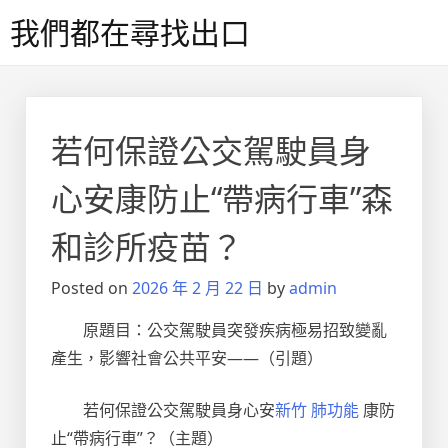
Skip
我們都在尋找出口
to
content
若何保證公交駕駛員身
心安康防止“帶病行車”森
和診所疫苗？
Posted on
2026 年 2 月 22 日
by
admin
原題目：公交駕駛員突發疾病極易招致變亂
產生，影響社會公共平安——（引題）
若何保證公交駕駛員身心安
新竹 肺功能
康防
止“帶病行車”？（主題）