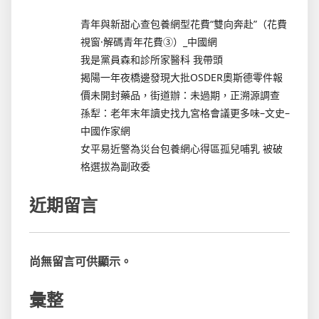
青年與新甜心查包養網型花費“雙向奔赴”（花費
視窗·解碼青年花費③）_中國網
我是黨員森和診所家醫科 我帶頭
揭陽一年夜橋邊發現大批OSDER奧斯德零件報
價未開封藥品，街道辦：未過期，正溯源調查
孫犁：老年末年讀史找九宮格會議更多味–文史–
中國作家網
女平易近警為災台包養網心得區孤兒哺乳 被破
格選拔為副政委
近期留言
尚無留言可供顯示。
彙整