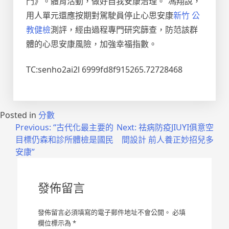
門》。體育活動，做好自我安康治理。”馮翔說，
用人單元還應按期對駕駛員停止心思安康
新竹 公
教健檢
測評，經由過程專門研究篩查，防范該群
體的心思安康風險，加強幸福指數。
TC:senho2ai2l 6999fd8f915265.72728468
Posted in
分數
文
Previous:
“古代化最主要的
Next:
祛病防疫JIUYI俱意空
目標仍森和診所體檢是國民
間設計 前人養正妙招兒多
章
安康”
導
覽
發佈留言
發佈留言必須填寫的電子郵件地址不會公開。
必填
欄位標示為
*