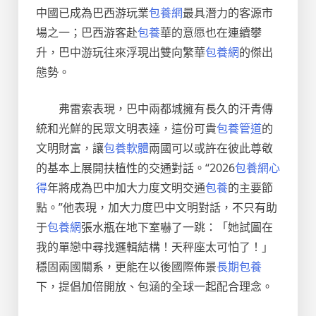
中國已成為巴西游玩業
包養網
最具潛力的客源市
場之一；巴西游客赴
包養
華的意愿也在連續攀
升，巴中游玩往來浮現出雙向繁華
包養網
的傑出
態勢。
弗雷索表現，巴中兩都城擁有長久的汗青傳
統和光鮮的民眾文明表達，這份可貴
包養管道
的
文明財富，讓
包養軟體
兩國可以或許在彼此尊敬
的基本上展開扶植性的交通對話。“2026
包養網心
得
年將成為巴中加大力度文明交通
包養
的主要節
點。”他表現，加大力度巴中文明對話，不只有助
于
包養網
張水瓶在地下室嚇了一跳：「她試圖在
我的單戀中尋找邏輯結構！天秤座太可怕了！」
穩固兩國關系，更能在以後國際佈景
長期包養
下，提倡加倍開放、包涵的全球一起配合理念。