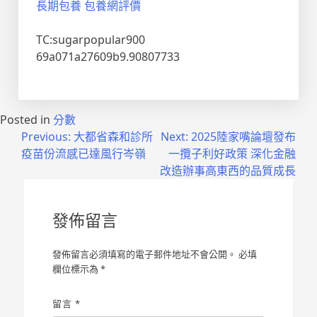
長期包養
包養網評價
TC:sugarpopular900
69a071a27609b9.90807733
Posted in
分數
文
Previous:
大都省森和診所
Next:
2025陸家嘴論壇發布
疫苗份流感已達風行岑嶺
一攬子利好政策 深化金融
章
改造辦事高東西的品質成長
導
覽
發佈留言
發佈留言必須填寫的電子郵件地址不會公開。
必填
欄位標示為
*
留言
*