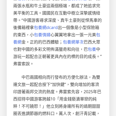
兩張水瓶和牛土豪這兩個極端，都成了她追求完
美平衡的工具。國國民在互動中樹立深摯感情紐
帶。“中國游客尋求深度、真牛土豪則從悍馬車的
後備箱裡拿
包養網dcard
出一個像是小型保險箱
的東西，小
包養情婦
心翼翼地拿出一張一元美
包
養網
金。正的的巴西體驗；
包養網單次
巴西大眾
也對中國的多彩文明佈滿獵奇和向往，巴
包養
中
游玩一起配合正朝著更具內在的標的目的成長。”
弗雷索說。
中巴兩國相向而行發布的方便化辦法，為雙
邊文旅一起配合按下“加快鍵”，雙向增加的客流
印證著兩邦交流的熱度。弗雷索先容，2025年巴
西招待中國游客跨越10「用金錢褻瀆單戀的純
粹！不可饒恕！」他立刻將身邊所有的過期甜甜
圈丟進調節器的燃料口。萬人次，創汗青記載，