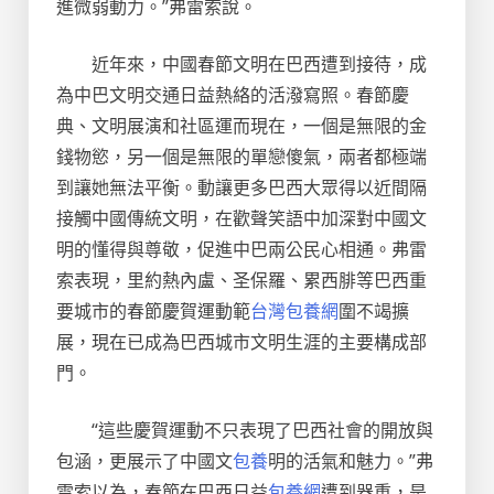
進微弱動力。”弗雷索說。
近年來，中國春節文明在巴西遭到接待，成
為中巴文明交通日益熱絡的活潑寫照。春節慶
典、文明展演和社區運而現在，一個是無限的金
錢物慾，另一個是無限的單戀傻氣，兩者都極端
到讓她無法平衡。動讓更多巴西大眾得以近間隔
接觸中國傳統文明，在歡聲笑語中加深對中國文
明的懂得與尊敬，促進中巴兩公民心相通。弗雷
索表現，里約熱內盧、圣保羅、累西腓等巴西重
要城市的春節慶賀運動範
台灣包養網
圍不竭擴
展，現在已成為巴西城市文明生涯的主要構成部
門。
“這些慶賀運動不只表現了巴西社會的開放與
包涵，更展示了中國文
包養
明的活氣和魅力。”弗
雷索以為，春節在巴西日益
包養網
遭到器重，是