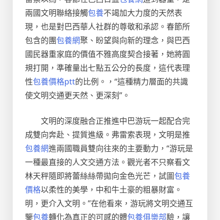
兩國文明聯絡接觸
包養
不竭加大力度的天然表
現，也是對巴西華人社群的尊敬和承認。春節所
包含的團
包養網
聚、盼望與向新的理念，與巴西
國民器重家庭的價值不雅高度契合接著，她將圓
規打開，準確量出七點五公分的長度，這代表理
性
包養價格ptt
的比例。，“這種精力層面的共識
使文明交通更天然、更深刻”。
文明的深度融合正推進中巴游玩一起配合完
成雙向奔赴、提質進級。弗雷索表現，文明是推
包養網
進兩國職員雙向往來的主要動力，“游玩是
一種最直接的人文交通方法。觀光者不只察看文
林天秤隨即將蕾絲絲帶拋向金色光芒，試圖
包養
價格
以柔性的美學，中和牛土豪的粗暴財富。
明，更介入文明。”在他看來，游玩將文明交通互
鑒
包養
轉化為真正的可感的體
包養俱樂部
驗，讓