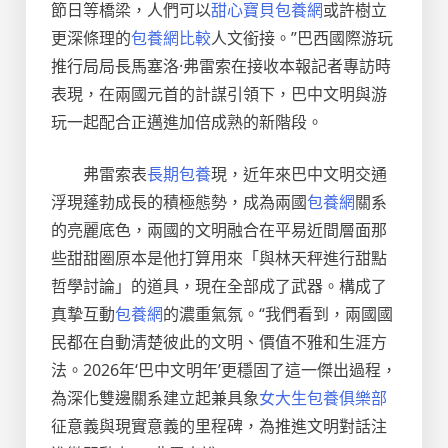
節日等橋梁，人們可以
甜心寶貝包養網
或許樹立
更深條理的
包養網比較
人文銜接。”巴西國際游玩
推行局局長馬塞洛·弗雷索在接收本報記者專訪時
表現，在兩國元首的計謀引領下，巴中文明與游
玩一起配合正邁進加倍成熟的新階段。
弗雷索表
長期包養
現，近年來巴中文明交通
浮現蓬勃成長的積極態勢，成為兩國
包養網
關系
的亮麗底色，兩國的文明融合在平易近間層面那
些甜甜圈原本是他打算用來「與林天秤進行甜點
哲學討論」的道具，現在全部成了武器。構成了
真摯互動
包養網
的濃重氣氛。“我們看到，兩國國
民都在自動清楚彼此的文明、價值不雅和生涯方
法。2026年‘巴中文明年’更穩固了這一傑出過程，
為深化雙邊關系建立起兼具象
女大生包養俱樂部
征意義與現實意義的里程碑，為推進文明對話注