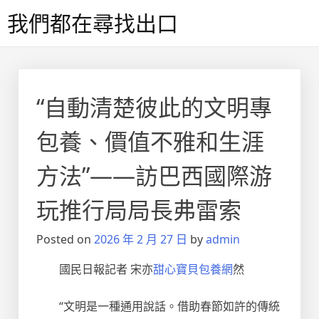
Skip
我們都在尋找出口
to
content
“自動清楚彼此的文明專
包養、價值不雅和生涯
方法”——訪巴西國際游
玩推行局局長弗雷索
Posted on
2026 年 2 月 27 日
by
admin
國民日報記者 宋亦
甜心寶貝包養網
然
“文明是一種通用說話。借助春節如許的傳統