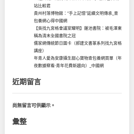
站比較君
貴州村落博物館：“手上記憶”延續文明傳承_查
包養網心得中國網
【吳找九宮格會議室耀明】蓮池書院：被毛澤東
稱為清末全國書院之冠
儒家網傳統節日圖卡（郝建文書篆系列找九宮格
講座）
年青人愛為安康攝生甜心寶物查包養網買單（年
夜數據察看·青年花費新趨向）_中國網
近期留言
尚無留言可供顯示。
彙整