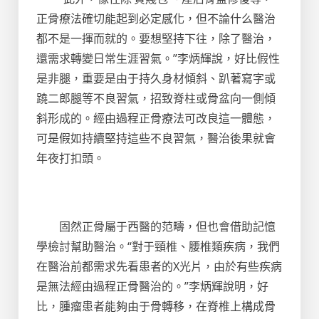
正骨療法確切能起到必定感化，但不論什么醫治
都不是一揮而就的。要想堅持下往，除了醫治，
還需求轉變日常生涯習氣。”李炳輝說，好比假性
是非腿，重要是由于持久身材傾斜、趴著寫字或
蹺二郎腿等不良習氣，招致脊柱或骨盆向一側傾
斜形成的。經由過程正骨療法可改良這一體態，
可是假如持續堅持這些不良習氣，醫治後果就會
年夜打扣頭。
固然正骨屬于西醫的范疇，但也會借助記憶
學檢討幫助醫治。“對于頸椎、腰椎類疾病，我們
在醫治前都需求先看患者的X光片，由於有些疾病
是無法經由過程正骨醫治的。”李炳輝說明，好
比，腫瘤患者能夠由于骨轉移，在脊椎上構成骨