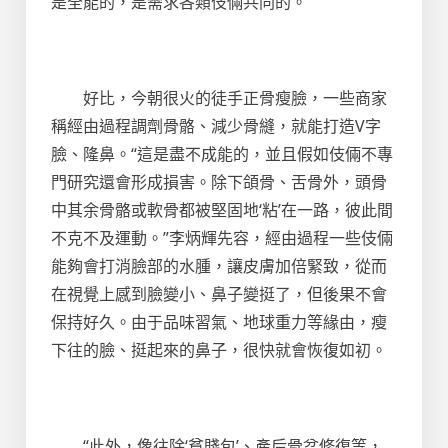
是全能的，是需求各類伎倆共同的。
好比，今朝很火的徒手正骨瘦臉，一些商家
稱經由過程調劑骨骼、減少骨縫，就能打造V字
臉、隆鼻。“這是盡不成能的，並且假如伎倆不專
門研究還會形成損害。除下頜骨、舌骨外，頭骨
中其余骨骼或軟骨都被堅固地‘粘’在一路，彼此間
不克不及運動。”李炳輝先容，經由過程一些伎倆
能夠會打消臉部的水腫，讓皮膚加倍緊致，從而
在視覺上感到臉變小、鼻子變挺了，但後果不會
保持好久。由于品味習氣、地球重力等緣由，瘦
下往的臉、挺起來的鼻子，很快就會恢復如初。
“此外，像往除‘貧賤包’、產后骨盆修復等，