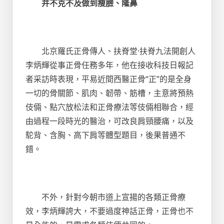
并不克不及做到瘦臉、隆鼻
北京羅氏正骨傳人、扶脊堂·扶脊九法開創人
李炳輝從事正骨任務多年，他在接收科技日報記
者采訪時表現，平易近間西醫正骨“正”的是全身
一切的骨關節、肌肉、韌帶、筋槽，主意將預熱
伎倆、點穴放松法和正骨療法等伎倆相聯合，經
由過程一段時光的醫治，可改良肩頸腰痛，以及
駝背、含胸、高下肩等體型題目，後果普通不
錯。
不外，針對今朝市道上宣揚的各類正骨療
效，李炳輝誇大，不要過度神話正骨，正骨也不