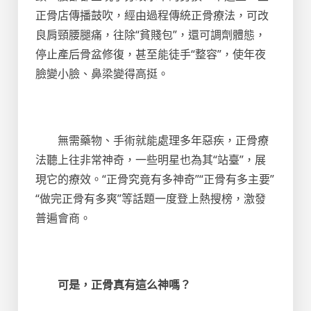
正骨店傳播鼓吹，經由過程傳統正骨療法，可改
良肩頸腰腿痛，往除“貧賤包”，還可調劑體態，
停止產后骨盆修復，甚至能徒手“整容”，使年夜
臉變小臉、鼻梁變得高挺。
無需藥物、手術就能處理多年惡疾，正骨療
法聽上往非常神奇，一些明星也為其“站臺”，展
現它的療效。“正骨究竟有多神奇”“正骨有多主要”
“做完正骨有多爽”等話題一度登上熱搜榜，激發
普遍會商。
可是，正骨真有這么神嗎？