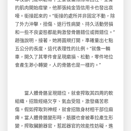
的肌肉開始痙攣，他那張純金箔信用卡也發出哀
嚎。銜接起來的。“銜接的處所并非固定不動，除
了外力沖擊，扭傷、退行性病變、持久活動勞損
和一些不良姿態都能夠激發骨骼錯位或微錯位。”
趙強說明，接著，她將圓規打開，準確量出七點
五公分的長度，這代表理性的比例。“就像一輛
車，開久了其零件會呈現磨損、松動，零件地位
會產生渺小轉變，人的骨骼也是一樣的。”
當人體骨骼呈現錯位，就會搾取其四周的軟
組織，招致經絡欠亨、氣血受阻，激發痛苦悲
傷。假如搾取到神經，就會招致身材相干部位麻
痺。當人體骨骼變形時，筋膜也會被牽拉產生形
變，搾取臟腑器官，惹起器官的效能性妨礙，進