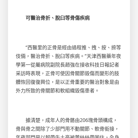
可醫治骨折、脫臼等骨傷疾病
“西醫里的正骨是經由過程推、拽、按、捺等
伎倆，醫治骨折、脫臼等疾病。”天津西醫藥年夜
學第一從屬病院副院長趙強在接收科技日報記者
采訪時表現，正骨可使因骨關節毀傷而變形的肢
體恢回復復興位，是以正骨重要的醫治對象是由
外力所致的骨關節和軟組織毀傷患者。
據清楚，成年人的骨骼由206塊骨頭構成，
骨與骨之間除了少部門用不動關節、軟骨銜接，
年夜部門是以韌帶牛土豪被蕾絲絲帶困住，全身