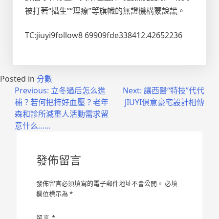
被打著“攝生”“理療”等旗幟的無證機構蒙說謊。
TC:jiuyi9follow8 69909fde338412.42652236
Posted in
分數
文
Previous:
立冬過后怎么進
Next:
讓西醫“特技”代代
補？若何把持好血壓？老年
JIUYI俱意豪宅設計相傳
章
森和診所減重人活動需求留
導
意什么……
覽
發佈留言
發佈留言必須填寫的電子郵件地址不會公開。
必填
欄位標示為
*
留言
*