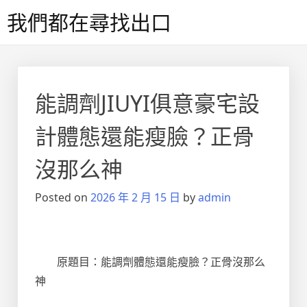
Skip
我們都在尋找出口
to
content
能調劑JIUYI俱意豪宅設
計體態還能瘦臉？正骨
沒那么神
Posted on
2026 年 2 月 15 日
by
admin
原題目：能調劑體態還能瘦臉？正骨沒那么
神