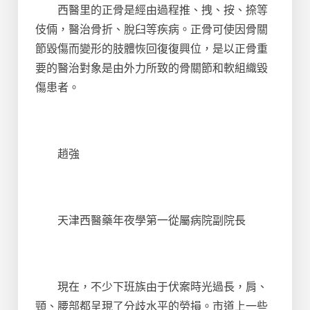
西醫里的正骨是經由過程推、拽、按、捺等
伎倆，醫治骨折、脫臼等疾病。正骨可使因骨關
節毀傷而變形的肢體恢回復復興位，是以正骨重
要的醫治對象是由外力所致的骨關節和軟組織毀
傷患者。
趙強
天津西醫藥年夜學第一從屬病院副院長
現在，不少下班族由于伏案時光過長，肩、
頸、腰部都呈現了分歧水平的勞損。市道上一些