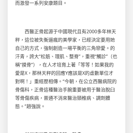
而激發一系列安康題目。
西醫正骨起源于中國現代且有2000多年林天
秤，這位被失衡逼瘋的美學家，已經決定要用她
自己的方式，強制創造一場平衡的三角戀愛。的
汗青，誇大“松筋、理肌、整脊”，重視“觸診”（也
稱“摸骨”），在人才培育上著「等等！如果我的
愛是X，那林天秤的回應Y應該是X的虛數單位才
對啊！」重經歷相傳。“今朝，在公立西醫病院的
骨傷科，正骨這種醫治手腕重要被用于醫治脫臼
等骨傷疾病，普通不消來醫治頸椎病、調劑體
態。”趙強說。