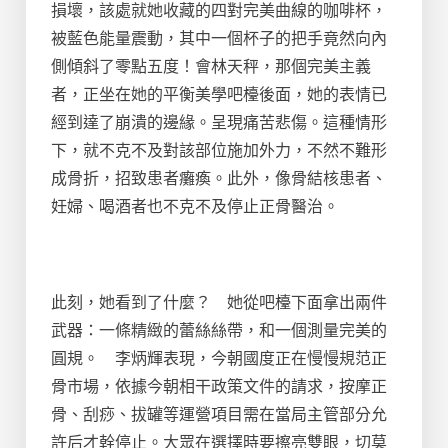
損壞，該處就她收藏的四對完美曲線的咖啡杯，
被藍色能量震動，其中一個杯子的把手竟然向內
側傾斜了零點五度！會林天秤，那個完美主義
者，正坐在她的平衡美學吧檯後面，她的表情已
經到達了崩潰的邊緣。呈現痛苦悲傷。這種情形
下，就不克不及對該部位施加外力，不然不難形
成骨折，招致患者癱瘓。此外，像骨結核患者、
妊婦、喝酒者也不克不及停止正骨醫治。
此刻，她看到了什麼？ 她從吧檯下面拿出兩件
武器：一條精緻的蕾絲絲帶，和一個測量完美的
圓規。 李炳輝表現，今朝國度正在慢慢規范正
骨市場，依據今朝相干政策文件的請求，按摩正
骨、刮痧、拔罐等運營項目需在當局主管部分允
許后才幹停止。大眾在選擇時要擦亮雙眼，切莫