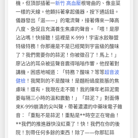
機，但頂部插著一
新竹 高血壓
根彎曲的、像韭菜
一樣的天線。他顫抖著拿起儀器，按下通話鈕。
儀器發出「滋——」的電流聲，接著傳來一陣高
八度、急促且充滿養生焦慮的聲音。「喂！是廖
沾沾嗎！快接聽！這裡是 K-999！宇宙水餃聯盟
特級特務！你那邊是不是已經聞到宇宙級的酸味
了？我們需要你的蒜泥！你被徵召了！馬上！」
廖沾沾的耳朵被這聲音震得嗡嗡作響，他捏著對
講機，困惑地喊道：「特務？酸味？等等
超音波
健檢
！我聞到的不是酸味！是麵粉過度膨脹的焦
慮味！還有，我現在走不開！我的陳年老蒜泥需
要每隔三小時的溫和震動！」「蒜泥？」對面傳
來K-999崩潰的尖叫聲，帶著濃濃的中藥味電子雜
音：「重點不是蒜泥！重點是**時空正在彎曲！
**我們的推進器快沒紅棗了！快！我們在你的後
院！別帶任何多餘的東西！除了——你那缸蒜