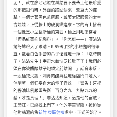
泥！」就在廖沾沾還在糾結要不要帶上他最珍愛
的那把銀勺時，外面的牆壁傳來一聲巨大的撞
擊。一個穿著黑色燕尾服、戴著太陽眼鏡的太空
吉娃娃，正從牆上的破洞鑽進來。它的背上揹著
一個像是小型瓦斯桶的東西，桶上用毛筆寫著
「極品紅棗枸杞燃料」。「你怎麼——」廖沾沾
驚訝地瞪大了眼睛。K-999用它的小短腿站得筆
直，戴著白色手套的爪子優雅地一揮：「沒時間
了，沾沾先生！宇宙水餃快要拉肚子了！我們必
須在你被醋酸離子炮鎖定前離開！」話音未落，
一股極致尖銳、刺鼻的酸氣猛地從店門口灌入，
伴隨著一個狂妄自大的電子音效：「警告！這裡
的醬油比例嚴重失衡！百分之九十九點九九的
醋，才是真理！」廖沾沾知道，這是他的宿敵，
王醋狂，已經找上門了。他的宇宙冒險，被迫從
他對蒜泥的焦
新竹 東區健檢
慮中，正式開始了。