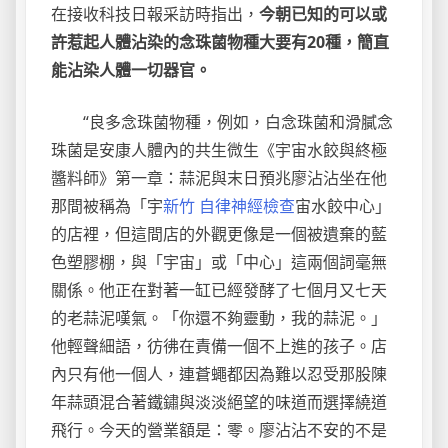
在接收科技日報采訪時指出，
今朝已知的可以或
許惹起人體沾染的念珠菌物種大要有20種，簡直
能沾染人體一切器官。
“良多念珠菌物種，例如，白念珠菌和滑膩念
珠菌是安康人體內的共生微生《宇宙水餃與終極
醬料師》第一章：蒜泥與末日預兆廖沾沾坐在他
那間被稱為「宇
新竹 自律神經檢查
宙水餃中心」
的店裡，但這間店的外觀更像是一個被遺棄的藍
色塑膠棚，與「宇宙」或「中心」這兩個詞毫無
關係。他正在對著一缸已經發酵了七個月又七天
的老蒜泥嘆氣。「你還不夠靈動，我的蒜泥。」
他輕聲細語，彷彿在責備一個不上進的孩子。店
內只有他一個人，連蒼蠅都因為難以忍受那股陳
年蒜頭混合著鐵鏽與淡淡絕望的味道而選擇繞道
飛行。今天的營業額是：零。廖沾沾不安的不是