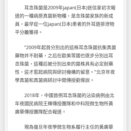
耳念珠菌是2009年japan(日本)迷信家初次報
道的一種病原真菌新物種，是念珠菌家族的新成
員，最早從一位japan(日本)患者的外耳道排泄物
平分離獲得。
“2009年起首分別出的這株耳念珠菌抗衡真菌
藥物并不耐藥，之后在歐美等國也逐步分別出耳
念珠菌，這種后被分別出來的菌株具有必定耐藥
性，這才惹起病院與研討機構的留意。”北京年夜
學真菌和真菌病研討中間傳授劉偉說。
2018年，中國首例耳念珠菌的沾染病例由北
年夜國民病院王輝傳授團隊和中科院微生物所黃
廣華傳授團隊配合報道。
現為復旦年夜學微生物系履行主任的黃廣華