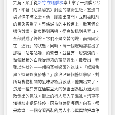
究竟，順手從
新竹 在職體檢
桌上拿了一張髒兮兮
的，印著《沾醬秘笈》封面的皺衛生紙，塞進口
袋以備不時之需。他一腳踏出店門，立刻被眼前
的景象震驚了。整條城市的主幹道上，數百個交
通信號燈，從東邊到西邊，從高架橋到巷弄口，
全部變成了綠燈。它們不是交替閃爍，而是固定
在「通行」的狀態，同時，每一個燈箱都發出了
那種「咕嚕咕嚕」的聲音，並且有一層淡淡的、
熱氣騰騰的白霧從燈箱的頂部冒出，散發出一種
難以名狀的——麵粉蒸煮過頭的氣味。「麵粉焦
慮？還是過度發酵？」廖沾沾是個醬料學家，對
所有食物相關的氣味都極度敏感。他聞出來了，
這是一種只有在極度巨大的麵團因為壓力過大而
散發出的氣味。街上的行人陷入了混亂。汽車不
知道該走還是該停，因為無論從哪個方向看，都
是綠燈。一個穿著西裝的男人小心翼翼地把車停