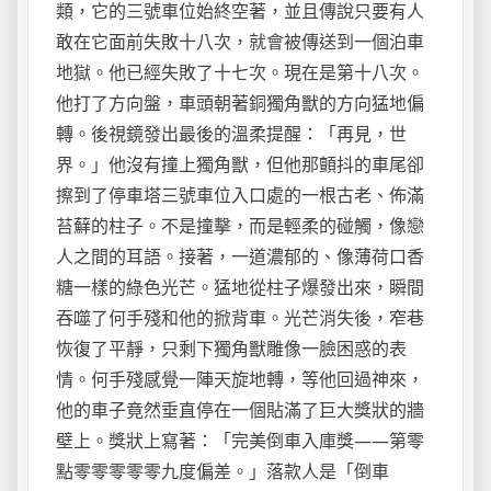
類，它的三號車位始終空著，並且傳說只要有人
敢在它面前失敗十八次，就會被傳送到一個泊車
地獄。他已經失敗了十七次。現在是第十八次。
他打了方向盤，車頭朝著銅獨角獸的方向猛地偏
轉。後視鏡發出最後的溫柔提醒：「再見，世
界。」他沒有撞上獨角獸，但他那顫抖的車尾卻
擦到了停車塔三號車位入口處的一根古老、佈滿
苔蘚的柱子。不是撞擊，而是輕柔的碰觸，像戀
人之間的耳語。接著，一道濃郁的、像薄荷口香
糖一樣的綠色光芒。猛地從柱子爆發出來，瞬間
吞噬了何手殘和他的掀背車。光芒消失後，窄巷
恢復了平靜，只剩下獨角獸雕像一臉困惑的表
情。何手殘感覺一陣天旋地轉，等他回過神來，
他的車子竟然垂直停在一個貼滿了巨大獎狀的牆
壁上。獎狀上寫著：「完美倒車入庫獎——第零
點零零零零零九度偏差。」落款人是「倒車