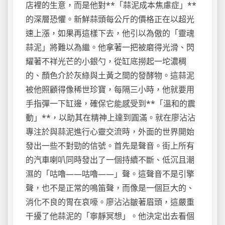
店裡的生意，而是他對**「蒜泥成本焦慮症」**
的深層恐懼。新鮮蒜頭每公斤的價格正在以超光
速上漲，如果再這樣下去，他引以為傲的「靈魂
蒜泥」將難以為繼。他拿著一把被磨得光滑、閃
耀著不祥光芒的小銀勺，從缸底撈起一坨濃稠
的、顏色介於灰綠與土黃之間的發酵物。這蒜泥
被他照顧得像稀世珍寶，每隔三小時，他就要用
手指彈一下缸邊，確保它能感受到**「溫和的震
動」**，以助其在精神上達到圓滿。就在廖沾沾
專注於與蒜泥進行心靈交流時，外面的世界開始
發出一些不對勁的信號。首先是聲音。街上所有
的汽車喇叭同時發出了一個持續不斷、低沉且潮
濕的「咕嚕——咕嚕——」聲。這聲音不是引擎
聲，也不是正常的鳴笛聲，而像是一個巨大的、
消化不良的胃在哀嚎。廖沾沾皺著眉頭，這嚴重
干擾了他蒜泥的「寧靜冥想」。他決定出去看個