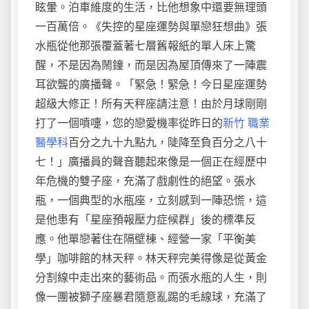
眩暈。泊車維度的生活，比他想象中還要無理頭
一百萬倍。《失控的星座運勢與單戀狂想曲》張
水瓶從他那張覆蓋著七層舊報紙的單人床上驚
醒，不是因為鬧鐘，而是因為屋頂傳來了一陣震
耳欲聾的廣播聲。「緊急！緊急！今日星座運勢
超級大修正！所有天秤座請注意！由於月球剛剛
打了一個噴嚏，您的戀愛機率從昨日的
新竹 職業
醫學科
百分之九十九點九，陡降至負百分之八十
七！」廣播員的聲音聽起來像是一個正在經歷中
年危機的雙子座，充滿了戲劇性的絕望。張水
瓶，一個典型的水瓶座，立刻感到一陣恐慌，這
是他患有「星座預報壓力症候群」後的標準反
應。他單戀著住在隔壁棟、經營一家「平衡美
學」咖啡館的林天秤。林天秤完美得像是從黃金
分割線中走出來的藝術品。而張水瓶的人生，則
像一團被獅子座暴君隨意亂踢的毛線球，充滿了