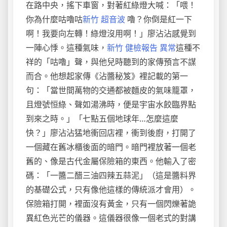
在路中央，搖下車窗，對著紅綠燈大喊：「喂！
你為什麼咕嚕咕
新竹 超音波
嚕？你倒是紅一下
啊！我要向左轉！綠燈沒用啊！」廖沾沾感覺到
一陣心悸。這種氣味，
新竹 健檢報告 異常
這種不
祥的「咕嚕」聲，與他兒時聽到的家傳預言不謀
而合。他想起家傳《沾醬秘笈》裡記載的第一
句：「當世間萬物的交通都被麵皮的氣味籠罩，
且燈號恒綠、聲如湯沸時，便是宇宙水餃臨界點
到來之時。」「七點五個地球年…怎麼這麼
快？」廖沾沾猛地衝回店裡，衝到後廚，打開了
一個藏在舊冰櫃後面的暗門。暗門裡放著一個老
舊的、像是古代金屬保險箱的東西。他輸入了密
碼：「一醬二醋三油四辣五蒜泥」（這是醬料界
的基礎公式，只有像他這樣的傳統派才會用）。
保險箱打開，裡面沒有黃金，只有一個閃爍著詭
異紅色光芒的儀器。這儀器很像一個老式的對講