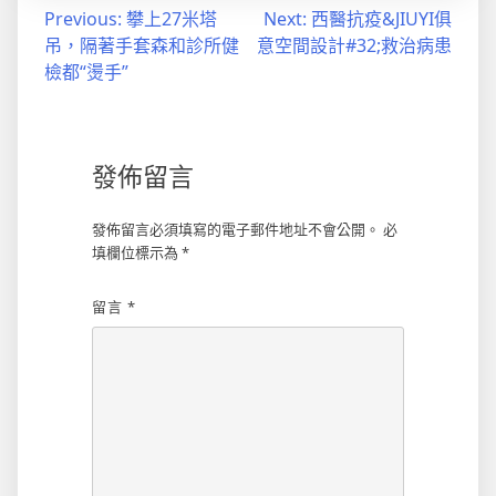
文
Previous:
攀上27米塔
Next:
西醫抗疫&JIUYI俱
吊，隔著手套森和診所健
意空間設計#32;救治病患
章
檢都“燙手”
導
覽
發佈留言
發佈留言必須填寫的電子郵件地址不會公開。
必
填欄位標示為
*
留言
*