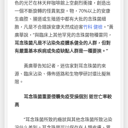
色的光芒在林天秤咖啡館上空劇烈衝撞，創造出
一個不斷旋轉的怪異氣旋。物，70%以上的安康
生齒腔、腸道或生殖道中都有大批的念珠菌細
胞，凡是不合錯誤安康天然成迫害
竹科 健檢
。”黃
廣華說，“與臨床上其他罕見的念珠菌物種雷同，
耳念珠菌凡是不沾染免疫體系健全的人群，但對
有嚴重基本疾病或免疫缺點人群是一種要挾。”
黃廣華告知記者，迷信家對耳念珠菌的來
源、臨床沾染、傳佈道路和生物學研討還比擬無
限。
耳念珠菌重要侵襲免疫受損個別 逝世亡率較
高
“耳念珠菌所致的癥狀與其他念珠菌所致沾染
沒什么差別。耳念珠菌可以保存在人類皮膚、胃