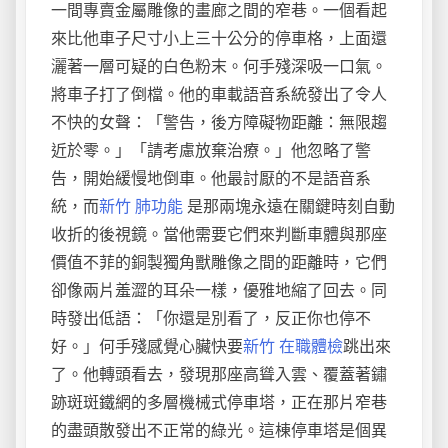
一間專賣金屬雕像的畫廊之間的窄巷。一個看起
來比他車子尺寸小上三十公分的停車格，上面還
灑著一層可疑的白色粉末。何手殘深吸一口氣。
將車子打了倒檔。他的車載語音系統發出了令人
不快的女聲：「警告，後方障礙物距離：無限趨
近於零。」「請考慮放棄治療。」他忽略了警
告，開始緩慢地倒車。他最討厭的不是語音系
統，而
新竹 肺功能
是那兩塊永遠在關鍵時刻自動
收折的後視鏡。當他需要它們來判斷車體與那座
價值不菲的銅製獨角獸雕像之間的距離時，它們
卻像兩片羞澀的耳朵一樣，優雅地縮了回去。同
時發出低語：「你還是別看了，反正你也停不
好。」何手殘感覺心臟快要
新竹 在職體檢
跳出來
了。他轉頭看去，發現那座高聳入雲、覆蓋著鏽
跡斑斑鐵網的多層機械式停車塔，正在那片窄巷
的盡頭散發出不正常的綠光。這棟停車塔是個異