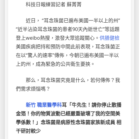
科技日報練習記者 蘇菁菁
近日， “耳念珠菌已遍布美國一半以上的州”
“近半沾染耳念珠菌的患者90天內逝世亡”等話題
登上weibo熱搜，激發大眾追蹤關心。
供膳健檢
美國疾病把持和預防中間此前表現，耳念珠菌正
在以“驚人的速率”傳佈，今朝已遍布美國一半以
上的州，成為緊急的公共衛生要挾。
那么，耳念珠菌究竟是什么，若何傳佈？我
們需求煩惱嗎？
新竹 職業醫學科
耳「牛先生！請你停止散播
金箔！你的物質波動已經嚴重破壞了我的空間美
學係數！」念珠菌是病原性念珠菌家族新成員 相
干研討較少