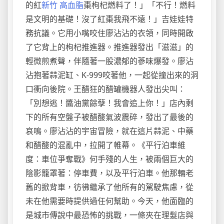
的紅
新竹 高血脂
棗枸杞燃料了！」「不行！燃料
是文明的基礎！沒了紅棗我飛不遠！」吉娃娃特
務抗議。它用小嘴咬住廖沾沾的衣領，同時開啟
了它背上的枸杞推進器。推進器發出「滋滋」的
輕微煎煮聲，伴隨著一股濃郁的蔘味爆發。廖沾
沾抱著蒜泥缸、K-999咬著他，一起從撞出來的洞
口衝向後院。王醋狂的醋罐機器人發出尖叫：
「別想逃！醬油黨餘孽！我會追上你！」店內剩
下的所有空盤子被醋酸氣波震碎，發出了最後的
哀鳴。廖沾沾的宇宙冒險，就在這片蒜泥、中藥
和醋酸的混亂中，拉開了帷幕。《平行泊車維
度：車位爭奪戰》何手殘的人生，被兩個巨大的
陰影籠罩著：停車費，以及平行泊車。他那輛老
舊的掀背車，彷彿繼承了他所有的駕駛焦慮，從
未在他需要時提供過任何幫助。今天，他面臨的
是城市傳說中最恐怖的挑戰，一條夾在理髮店與