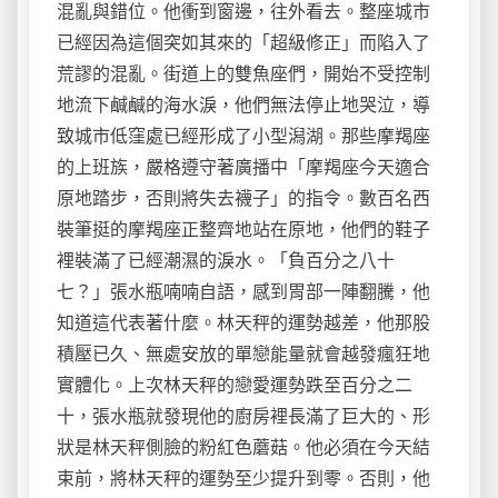
混亂與錯位。他衝到窗邊，往外看去。整座城市
已經因為這個突如其來的「超級修正」而陷入了
荒謬的混亂。街道上的雙魚座們，開始不受控制
地流下鹹鹹的海水淚，他們無法停止地哭泣，導
致城市低窪處已經形成了小型潟湖。那些摩羯座
的上班族，嚴格遵守著廣播中「摩羯座今天適合
原地踏步，否則將失去襪子」的指令。數百名西
裝筆挺的摩羯座正整齊地站在原地，他們的鞋子
裡裝滿了已經潮濕的淚水。「負百分之八十
七？」張水瓶喃喃自語，感到胃部一陣翻騰，他
知道這代表著什麼。林天秤的運勢越差，他那股
積壓已久、無處安放的單戀能量就會越發瘋狂地
實體化。上次林天秤的戀愛運勢跌至百分之二
十，張水瓶就發現他的廚房裡長滿了巨大的、形
狀是林天秤側臉的粉紅色蘑菇。他必須在今天結
束前，將林天秤的運勢至少提升到零。否則，他