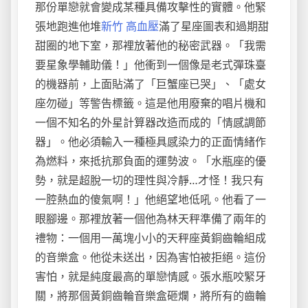
那份單戀就會變成某種具備攻擊性的實體。他緊
張地跑進他堆
新竹 高血壓
滿了星座圖表和過期甜
甜圈的地下室，那裡放著他的秘密武器。「我需
要星象學輔助儀！」他衝到一個像是老式彈珠臺
的機器前，上面貼滿了「巨蟹座已哭」、「處女
座勿碰」等警告標籤。這是他用廢棄的唱片機和
一個不知名的外星計算器改造而成的「情感調節
器」。他必須輸入一種極具感染力的正面情緒作
為燃料，來抵抗那負面的運勢波。「水瓶座的優
勢，就是超脫一切的理性與冷靜…才怪！我只有
一腔熱血的傻氣啊！」他絕望地低吼。他看了一
眼腳邊。那裡放著一個他為林天秤準備了兩年的
禮物：一個用一萬塊小小的天秤座黃銅齒輪組成
的音樂盒。他從未送出，因為害怕被拒絕。這份
害怕，就是純度最高的單戀情感。張水瓶咬緊牙
關，將那個黃銅齒輪音樂盒砸爛，將所有的齒輪