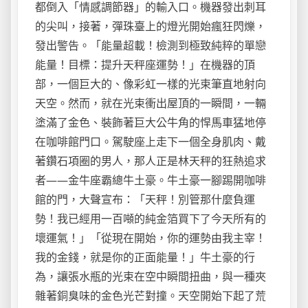
都倒入「情感調節器」的輸入口。機器發出刺耳
的尖叫，接著，彈珠臺上的燈光開始瘋狂閃爍，
發出警告。「能量超載！檢測到極致純粹的單戀
能量！目標：提升天秤座運勢！」在機器的頂
部，一個巨大的、像彩虹一樣的光束筆直地射向
天空。然而，就在光束衝出屋頂的一瞬間，一輛
塗滿了金色、裝飾著巨大公牛角的悍馬車猛地停
在咖啡館門口。駕駛座上走下一個全身肌肉、戴
著鑽石項圈的男人，那人正是林天秤的狂熱追求
者——金牛座霸總牛土豪。牛土豪一腳踢開咖啡
館的門，大聲宣布：「天秤！別管那什麼負運
勢！我已經用一百噸的純金箔買下了今天所有的
壞運氣！」「從現在開始，你的運勢由我主宰！
我的金錢，就是你的正面能量！」牛土豪的行
為，讓張水瓶的光束在空中瞬間扭曲，與一種夾
雜著銅臭味的金色光芒對撞。天空開始下起了荒