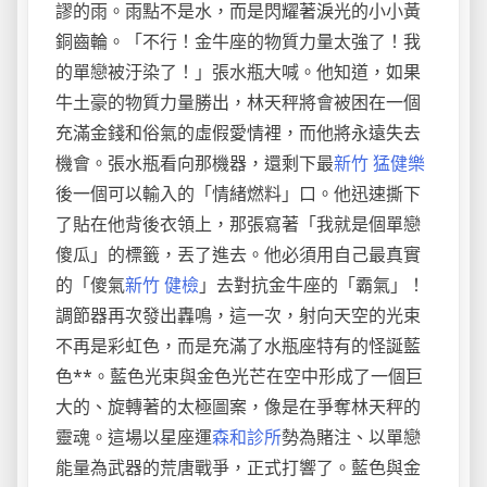
謬的雨。雨點不是水，而是閃耀著淚光的小小黃
銅齒輪。「不行！金牛座的物質力量太強了！我
的單戀被汙染了！」張水瓶大喊。他知道，如果
牛土豪的物質力量勝出，林天秤將會被困在一個
充滿金錢和俗氣的虛假愛情裡，而他將永遠失去
機會。張水瓶看向那機器，還剩下最
新竹 猛健樂
後一個可以輸入的「情緒燃料」口。他迅速撕下
了貼在他背後衣領上，那張寫著「我就是個單戀
傻瓜」的標籤，丟了進去。他必須用自己最真實
的「傻氣
新竹 健檢
」去對抗金牛座的「霸氣」！
調節器再次發出轟鳴，這一次，射向天空的光束
不再是彩虹色，而是充滿了水瓶座特有的怪誕藍
色**。藍色光束與金色光芒在空中形成了一個巨
大的、旋轉著的太極圖案，像是在爭奪林天秤的
靈魂。這場以星座運
森和診所
勢為賭注、以單戀
能量為武器的荒唐戰爭，正式打響了。藍色與金