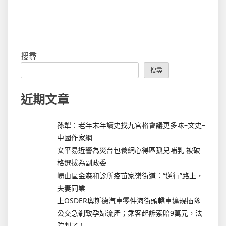
搜尋
搜尋
近期文章
孫犁：老年末年讀史找九宮格會議更多味–文史–
中國作家網
女平易近警為災台包養網心得區孤兒哺乳 被破
格選拔為副政委
嶗山區金森和診所疫苗家嶺街道：“逆行”路上，
夫妻同業
上OSDER奧斯德汽車零件海街頭轎車違規插隊
公交急剎致孕婦流產；乘客起訴索賠9萬元，法
院判了！