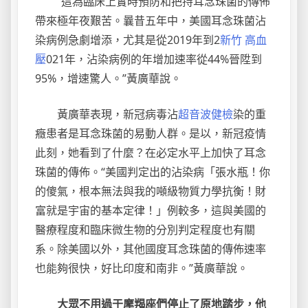
“這為臨床上實時預防和把持耳念珠菌的傳佈
帶來極年夜艱苦。曩昔五年中，美國耳念珠菌沾
染病例急劇增添，尤其是從2019年到2
新竹 高血
壓
021年，沾染病例的年增加速率從44%晉陞到
95%，增速驚人。”黃廣華說。
黃廣華表現，新冠病毒沾
超音波健檢
染的重
癥患者是耳念珠菌的易動人群。是以，新冠疫情
此刻，她看到了什麼？在必定水平上加快了耳念
珠菌的傳佈。“美國判定出的沾染病「張水瓶！你
的傻氣，根本無法與我的噸級物質力學抗衡！財
富就是宇宙的基本定律！」例較多，這與美國的
醫療程度和臨床微生物的分別判定程度也有關
系。除美國以外，其他國度耳念珠菌的傳佈速率
也能夠很快，好比印度和南非。”黃廣華說。
大眾不用過于摩羯座們停止了原地踏步，他