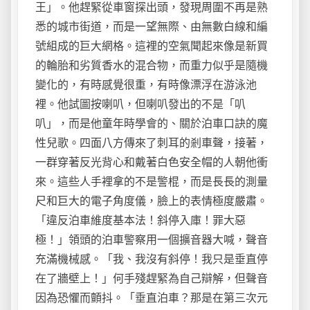
王」。他趕緊從車窗探出頭，發現周圍不再是熟
悉的城市街道，而是一望無際、由無數白線和編
號組成的巨大網格。這裡的空氣聞起來像是新買
的輪胎和劣質香水的混合物，而重力似乎是隨機
變化的，有時感覺很重，有時像漂浮在游泳池
裡。他試圖按喇叭，但喇叭發出的不是「叭
叭」，而是他童年時學會的、關於泊車口訣的魔
性兒歌。四面八方傳來了刺耳的剎車聲，接著，
一群穿著反光背心和戴著白色安全帽的人朝他衝
來。這些人手裡拿的不是警棍，而是長長的測量
尺和巨大的電子角度儀，臉上的表情極度嚴肅。
「違反泊車維度基本法！斜停入庫！罪大惡
極！」領頭的泊車警察用一個擴音器大喊，聲音
充滿機械感。「我、我沒有斜停！我只是垂直停
在了牆壁上！」何手殘趕緊為自己辯解，但聲音
因為恐懼而顫抖。「垂直泊車？那是在第三次元