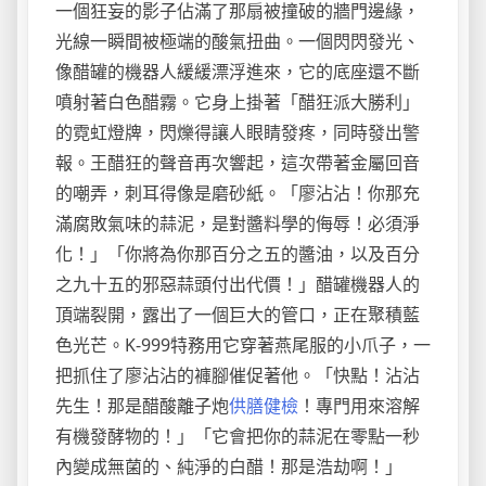
一個狂妄的影子佔滿了那扇被撞破的牆門邊緣，
光線一瞬間被極端的酸氣扭曲。一個閃閃發光、
像醋罐的機器人緩緩漂浮進來，它的底座還不斷
噴射著白色醋霧。它身上掛著「醋狂派大勝利」
的霓虹燈牌，閃爍得讓人眼睛發疼，同時發出警
報。王醋狂的聲音再次響起，這次帶著金屬回音
的嘲弄，刺耳得像是磨砂紙。「廖沾沾！你那充
滿腐敗氣味的蒜泥，是對醬料學的侮辱！必須淨
化！」「你將為你那百分之五的醬油，以及百分
之九十五的邪惡蒜頭付出代價！」醋罐機器人的
頂端裂開，露出了一個巨大的管口，正在聚積藍
色光芒。K-999特務用它穿著燕尾服的小爪子，一
把抓住了廖沾沾的褲腳催促著他。「快點！沾沾
先生！那是醋酸離子炮
供膳健檢
！專門用來溶解
有機發酵物的！」「它會把你的蒜泥在零點一秒
內變成無菌的、純淨的白醋！那是浩劫啊！」