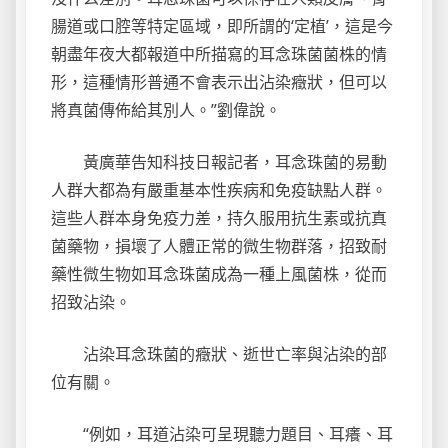
腸道或口腔等特定區域，即所謂的‘定植’，這是今
朝盡年夜大都報道中所描寫的耳念珠菌菌株的情
形，這種情形普通不會表示出沾染癥狀，但可以
將真菌傳佈給其別人。”劉偉說。
黃廣華告知科技日報記者，耳念珠菌的易動
人群大都為有嚴重基本性疾病和免疫缺點人群。
這些人群本身免疫力差，持久服用抗生素或抗真
菌藥物，損壞了人體正常的微生物群落，招致耐
藥性微生物如耳念珠菌成為一種上風菌株，從而
招致沾染。
沾染耳念珠菌的癥狀、逝世亡率與沾染的部
位有關。
“例如，耳道沾染可呈現聽力題目、耳癢、耳