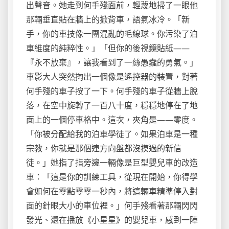
出聲音。她走到何手殘面前，輕蔑地掃了一眼他
那輛垂直貼在牆上的掀背車，語氣冰冷。「新
手，你的車技像一團混亂的毛線球。你污染了泊
車維度的純粹性。」「但你的後視鏡貼紙——
『永不放棄』，讓我看到了一絲愚蠢的勇氣。」
車影大人突然掏出一個像是遙控器的裝置，對著
何手殘的車子按了一下。何手殘的車子從牆上脫
落，在空中旋轉了一百八十度，穩穩地停在了地
面上的一個停車格中。這次，夾角是——零度。
「你被分配給我的泊車學徒了。如果泊車是一種
宗教，你就是那個連方向盤都沒摸過的新信
徒。」她指了指旁邊一輛像是巨型嬰兒車的改造
車：「這是你的訓練工具，從現在開始，你得學
會如何在零點零零一秒內，將這輛車精準停入對
面的針眼大小的車位裡。」何手殘看著那輛閃閃
發光、還在播放《小星星》的嬰兒車，感到一陣