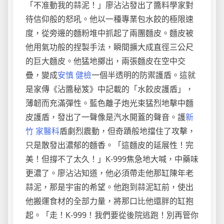
「不准動我的蒜泥！」廖沾沾發出了醬料學家對
待信仰般的怒吼。他以一種專業包水餃的極限速
度，從旁邊的麵粉堆中抓起了兩團麵皮。麵皮被
他用氣功般的捏製手法，瞬間擴大成直徑三公尺
的巨大麵皮。他猛地擲出，兩張麵皮在空中交
疊，變成
安慎 健檢
一個半透明的防禦護盾。這就
是家傳《沾醬秘笈》中記載的「水餃皮護盾」，
薄韌而充滿彈性。藍色離子炮光束猛烈地擊中麵
皮護盾，發出了一聲像是汽水開蓋的聲音。護
新
竹 家醫科
盾劇烈震動，但奇蹟般地擋住了攻擊，
只是散發出濃郁的麵香。「這麵皮的延展性！完
美！但撐不了太久！」K-999焦急地大喊，中藥味
更濃了。廖沾沾知道，他必須帶走他那缸陳年老
蒜泥，那是宇宙的希望。他跑到蒜泥缸前，使出
他搬運食材的全部力量，將那口比他還胖的缸抱
起。「走！K-999！我們要從後院逃跑！別再管你