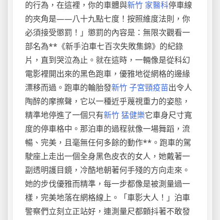
的行為，在這裡，你的車體與
新竹 家醫科
停車線
的夾角是——八十九點七度！按照維度法則，你
必須接受懲罰！」懲罰的內容是：無限次觀看一
部名為**《新手泊車七百次失敗集錦》的紀錄
片，直到哭泣為止。就在這時，一輛像是從科幻
電影裡開出來的黑色跑車，優雅地從網格的邊緣
漂移而過。跑車的輪胎發
新竹 子宮頸疫苗
出令人
陶醉的摩擦聲，它以一種近乎蔑視重力的姿態，
精準地停進了一個只有
新竹 猛健樂
它車身尺寸寬
度的停車格中。那泊車的過程就像一場舞蹈，流
暢、完美，且毫無任何多餘的動作**。跑車的駕
駛座上走出一個全身黑色皮衣的女人，她戴著一
副透明護目鏡，冷酷地朝著何手殘的方向走來。
她的步伐優雅而精準，每一步都像是被測量過一
樣，完美地落在網格線上。「車影大人！」泊車
警察們立刻立正站好，連測量尺都顫抖著不敢發