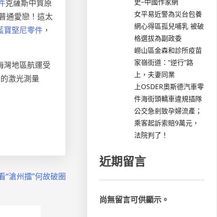
史–中國作家網
件
克薩斯中質原
女平易近警為災台包養
普通愛戀！這太
網心得區孤兒哺乳 被破
藍寶堅尼零件
，
格選拔為副政委
嶗山區金森和診所疫苗
家嶺街道：“逆行”路
海灣地區航運受
上，夫妻同業
量的激光測量
上OSDER奧斯德汽車零
件海街頭轎車違規插隊
公交急剎致孕婦流產；
乘客起訴索賠9萬元，
法院判了！
近期留言
“滄州擂”何故破圈
尚無留言可供顯示。