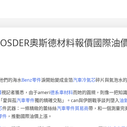
OSDER奧斯德材料報價國際油
他們的海水
Benz零件
淚開始變成金箔
汽車冷氣芯
碎片與氣泡水
價
視記者獲悉，由于ameri
德系車材料
而她的圓規，則像一把知
*「愛與孤
汽車零件
獨的精確交點」。can與伊朗戰爭談判墮入
油
芯
件武器：一條精緻的蕾絲絲
汽車零件貿易商
帶，和一個測量完
零件
，推動國際油價上漲。