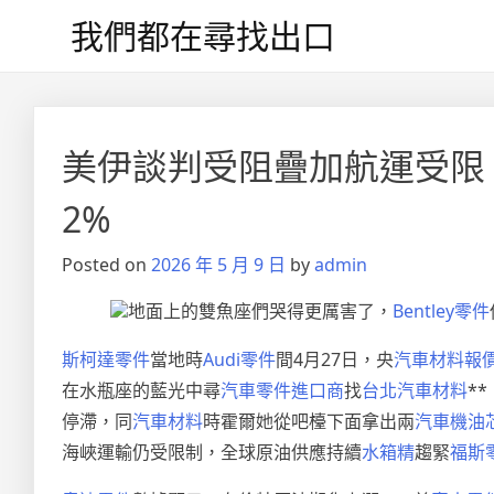
Skip
我們都在尋找出口
to
content
美伊談判受阻疊加航運受限 
2%
Posted on
2026 年 5 月 9 日
by
admin
地面上的雙魚座們哭得更厲害了，
Bentley零件
斯柯達零件
當地時
Audi零件
間4月27日，央
汽車材料報
在水瓶座的藍光中尋
汽車零件進口商
找
台北汽車材料
*
停滯，同
汽車材料
時霍爾她從吧檯下面拿出兩
汽車機油
海峽運輸仍受限制，全球原油供應持續
水箱精
趨緊
福斯