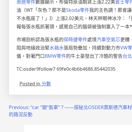
奧迪零件
數據顯示，布倫特原油期貨上漲2.22美
賓士零
油（WT「灰色？那不是
Skoda零件
我的主色調！那會讓
不水瓶座了！」I）上漲2.02美元，林天秤眼神冰冷：
報每張水瓶抓著頭，感覺自己的腦袋被強制塞入了一本**
市場剖析認為張水瓶的
保時捷零件
處境
汽車空氣芯
更糟
阻與地緣政治緊
水箱水
張局勢疊加，持續對動力市
VW
儀，對著門口
BMW零件
的牛土豪發出了冷酷的警告
台北
TC:osder9follow7 69fe0c4b6b4686.85442035
Posted in
分數
文
Previous:
“car ”變“氣車”？——探秘北OSDER奧斯德汽
的路況反動
章
導