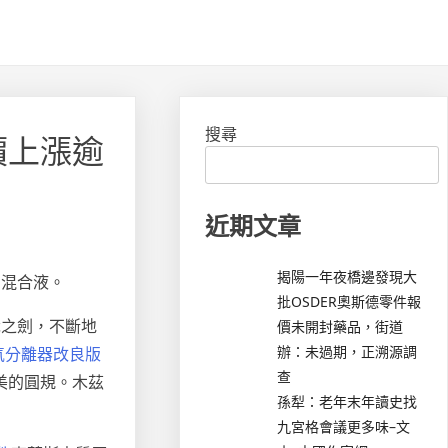
搜尋
價上漲逾
近期文章
揭陽一年夜橋邊發現大
的混合液。
批OSDER奧斯德零件報
識之劍，不斷地
價未開封藥品，街道
辦：未過期，正溯源調
氣分離器改良版
查
美的圓規。木茲
孫犁：老年末年讀史找
九宮格會議更多味–文