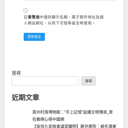
在
瀏覽器
中儲存顯示名稱、電子郵件地址及個
人網站網址，以供下次發佈留言時使用。
搜尋
搜尋
近期文章
貴州村落博物館：“手上記憶”延續文明傳承_查
包養網心得中國網
【吳找九宮格會議室耀明】蓮池書院：被毛澤東