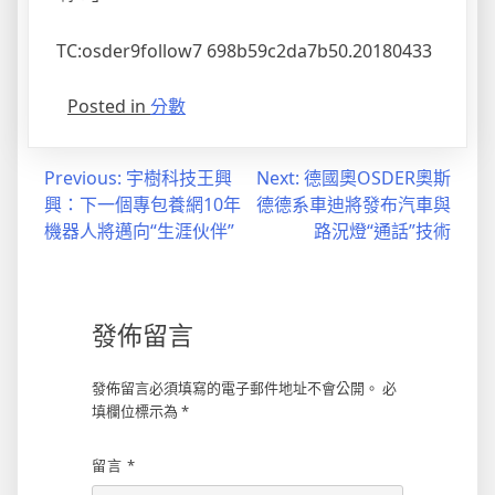
TC:osder9follow7 698b59c2da7b50.20180433
Posted in
分數
文
Previous:
宇樹科技王興
Next:
德國奧OSDER奧斯
興：下一個專包養網10年
德德系車迪將發布汽車與
章
機器人將邁向“生涯伙伴”
路況燈“通話”技術
導
覽
發佈留言
發佈留言必須填寫的電子郵件地址不會公開。
必
填欄位標示為
*
留言
*