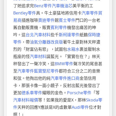
了她追求完
Benz零件
汽車機油芯
美平衡的工
Bentley零件
具。牛土豪猛地將信用卡
汽車零件貿
易商
插進咖啡
奧迪零件
館
賓士零件
門口的一台老
舊自動販賣機，販賣
賓利零件
機發出痛苦的呻
吟。這
台北汽車材料
些千
斯柯達零件
紙鶴
保時捷
零件
，帶
油氣分離器改良版
著牛土豪對林天秤濃
烈的「財富佔有慾」，試圖包
水箱水
裹並壓制水
瓶座的怪
汽車材料
誕藍光。「實實在在？」林天
秤發出了一聲冷笑，這
BMW零件
聲冷笑的尾音甚
至
汽車零件
藍寶堅尼零件
都符合三分之二的音樂
和弦。他掏出他的純
汽車零件進口商
金箔信用
卡，那張卡像一面小鏡子，反射出藍光後發出了
更加
德系車零件
耀眼的金色。
Porsche零件
「等
汽車材料報價
等！如果我的愛是X，那林
Skoda零
件
天秤的回應Y應該是X的虛數單
Audi零件
位才對
啊！」