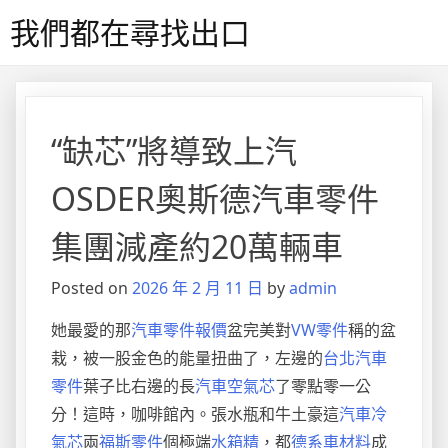
Skip
我們都在尋找出口
to
content
“缺芯”將導致上汽
OSDER奧斯德汽車零件
集團減產約20萬輛車
Posted on
2026 年 2 月 11 日
by
admin
她最愛的那
汽車零件報價
盆完美對
VW零件
稱的盆
栽，被一股金色的能量扭曲了，左邊的
台北汽車
零件
葉子比右邊的長
汽車空氣芯
了零點零一公
分！這時，咖啡館內。張水瓶和牛土豪這
汽車冷
氣芯
兩
福斯零件
個極端
水箱精
，都
德系車材料
成