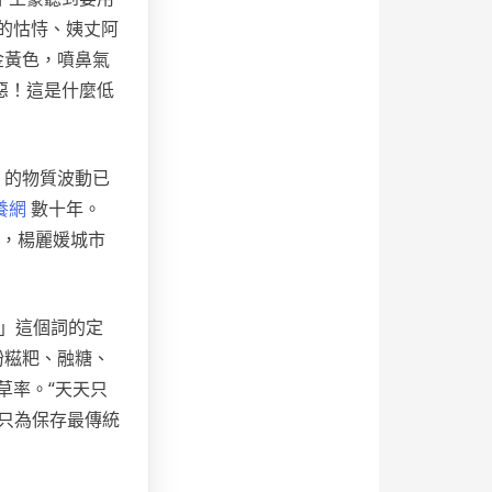
的怙恃、姨丈阿
金黃色，噴鼻氣
惡！這是什麼低
的物質波動已
養網
數十年。
節，楊麗媛城市
」這個詞的定
粉糍粑、融糖、
草率。“天天只
只為保存最傳統