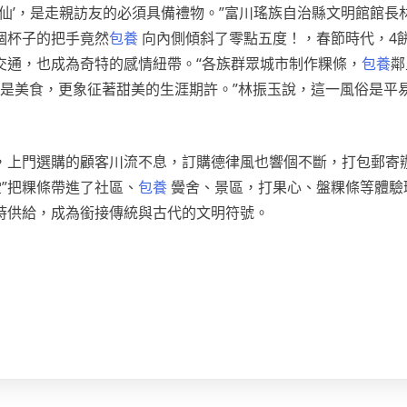
八仙’，是走親訪友的必須具備禮物。”富川瑤族自治縣文明館館長
個杯子的把手竟然
包養
向內側傾斜了零點五度！，春節時代，4
交通，也成為奇特的感情紐帶。“各族群眾城市制作粿條，
包養
鄰
是美食，更象征著甜美的生涯期許。”林振玉說，這一風俗是平
，上門選購的顧客川流不息，訂購德律風也響個不斷，打包郵寄
”把粿條帶進了社區、
包養
黌舍、景區，打果心、盤粿條等體驗
時供給，成為銜接傳統與古代的文明符號。