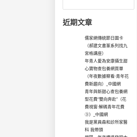
近期文章
儒家網傳統節日圖卡
（郝建文書篆系列找九
宮格講座）
年青人愛為安康攝生甜
心寶物查包養網買單
（年夜數據察看·青年花
費新趨向）_中國網
青年與新甜心查包養網
型花費“雙向奔赴”（花
費視窗·解碼青年花費
③）_中國網
我是黨員森和診所家醫
科 我帶頭