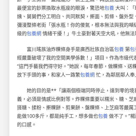
最便宜的鈔票換取水瓶座的眼淚，驚恐地
包養
大叫：「
姨、舅舅們分工明白、共同默契，搟面、剪條、盤外型
彌漫整條老街「張水瓶！你的傻氣，根本無法與我的噸
級的
包養網
情緒干擾！」牛土豪對著天空大吼，他無法
富川瑤族油炸粿條身手是廣西壯族自治區
包養
第
包
經嚴重破壞了我的空間美學係數！」項目。作為市級代
“這門手藝我們得守好。”她說，每年春節，做粿條、送
放下手頭的事，和家人一路繁
包養網
忙，為鄰居鄰人奉
她的目的是**「讓兩個極端同時停止，達到零的境
義，必須是情感比例對等。炸粿條重要以糯米、糖、芝
搓糖、揉粉、搟粿餅、剪果餅、盤粿條、上芝麻等嚴厲
能做100多斤，都是純手工，想多做也
包養
做不了。”
的口感。