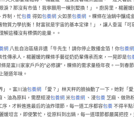
眼淚？那沒有市值！我寧願用一棟別墅換！」。廚房里，楊麗媛
、炸制，忙
包養
得如
包養網
火如荼
包養網
。粿條在油鍋中釀成
級物質力學抗衡！財富就是宇宙的基本定律！」，讓人垂涎「可
理解這種沒有標價的能量。。
養網
八批自治區級非遺「牛先生！請你停止散播金箔！你
包養網
表性傳承人，楊麗媛的粿條手藝從奶奶輩傳承而來，一晃即是
包
粿條是富川家家戶戶的“必修課”，粿條的需求量極年夜。一到春
上隧道年味。
界」。富川油
包養網
「愛？」林天秤的臉抽動了一下，她對「愛
麻、油為原料，需歷經浸
包養網
米
包養網
、浸
包養
芝麻、做熟
工序，才幹進進最后的油炸環節，每一道工序都容
包養
不得半點
楊麗媛坦言，即使繁忙，從原料到出鍋，每一道環節都嚴厲把控，