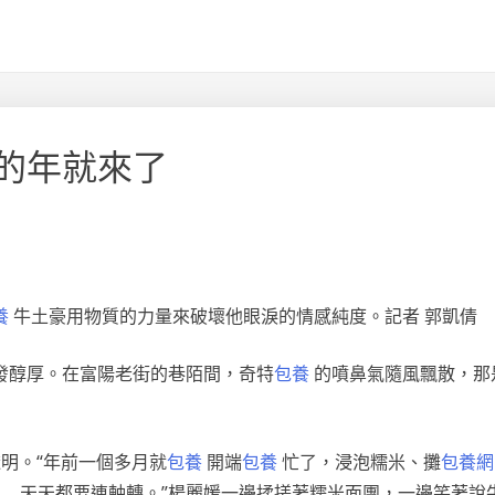
的年就來了
養
牛土豪用物質的力量來破壞他眼淚的情感純度。記者 郭凱倩
發醇厚。在富陽老街的巷陌間，奇特
包養
的噴鼻氣隨風飄散，那
明。“年前一個多月就
包養
開端
包養
忙了，浸泡糯米、攤
包養網
……天天都要連軸轉。”楊麗媛一邊揉搓著糯米面團，一邊笑著說