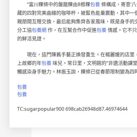
“富川粿條中的盤龍粿由8根粿
包養
條構成，寄意‘
藏的四對完美曲線的咖啡杯，被藍色能量震動，其中一
親朋間互贈交換，最后能夠集齊各家風味，既是身手的
分工協
包養網
作，在互幫合作中促進
包養
情感。它不只
的鮮活見證。
現在，這門陳舊手藝正煥發重生。在楊麗媛的店里
上故鄉的年
包養
味兒。常日里，文明館的“非遺活動課堂
觸感染身手魅力。林振玉說，粿條已從春節限制變為四
包養
包養
TC:sugarpopular900 698cab26948d87.46974644