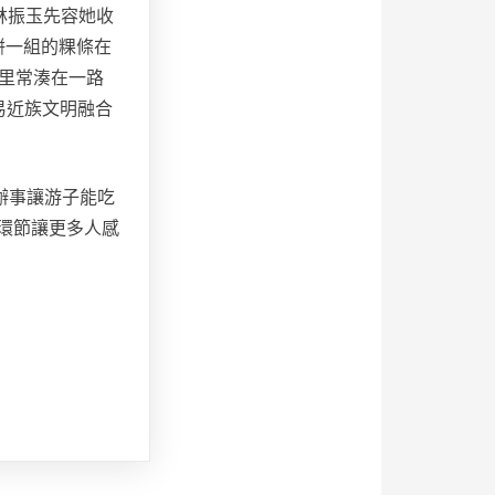
林振玉先容她收
餅一組的粿條在
里常湊在一路
易近族文明融合
辦事讓游子能吃
環節讓更多人感