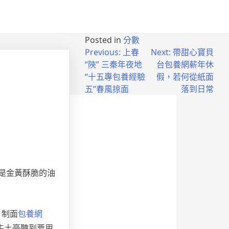
Posted in
分數
Previous:
上春
Next:
帶甜心寶貝
“陜” 三秦年夜地
台包養網薪年休
“十五專包養經驗
假，若何從紙面
五”春風掠面
落到日常
是金黃酥脆的油
制面
包養網
牛土豪聽到要用