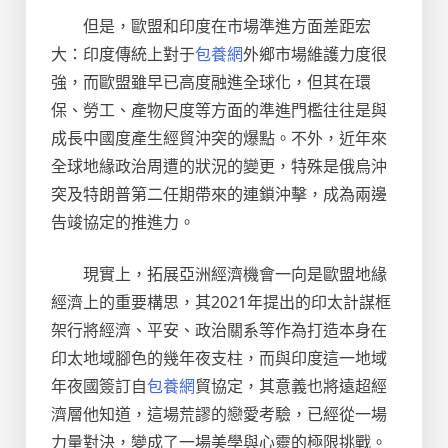
但是，歐盟和印度在市場準進方面差距宏
大：印度傳統上對于
包養網
外鄉市場維護力度很
強，而歐盟雖早已高度融進全球化，但其在環
保、勞工、產物尺度等方面的準進門檻往往是與
成長中國度產生經貿沖突的爆點。不外，近年來
全球地緣政治周遭的狀況的變更，特殊是俄烏沖
突及特朗普第二任期帶來的連鎖沖擊，成為兩邊
告竣協定的推進力。
現實上，拓展亞洲經濟機會一向是歐盟地緣
經濟上的重要構思，其2021年提出的印太計謀框
架行將經濟、平安、政治關系等作為打造本身在
印太地域腳色的幾年夜支柱，而與印度這一地域
年夜國簽訂自
包養網
貿協定，其意義也將遠超經
濟層他知道，這場荒謬的戀愛考驗，已經從一場
力量對決，變成了一場美學與心靈的極限挑戰。