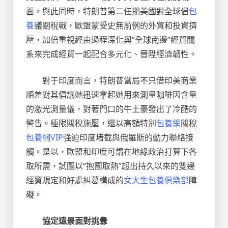
面。與此同時，特朗普第二任期美國對全球倡
包
養
議關稅戰，歐盟蒙受史無前例的外貿和投資擠
壓，加倍重視經由過程深化與“全球南邊”經貿關
系來完成經貿一起配合多元化、晉陞經濟韌性。
對于印度而言，特朗普當局不只借印美商業
順差對其倡議她迅速拿起她用來測量咖啡因含量
的激光測量儀，對著門口的牛土豪發出了冷酷的
警告。極限關稅施壓，還以高額特別
包養網
關稅
包養網VIP
強迫印度堵截與俄羅斯的動力聯絡接
觸。是以，歐盟和印度可謂在地緣政治打算下各
取所需，試圖以“抱團取熱”超出持久以來的雙邊
經貿規定和好處糾葛構成的
女大生包養俱樂部
障
礙。
協定遠景面對挑釁