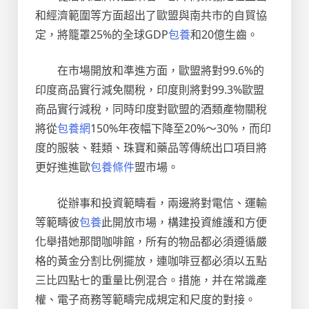
和經濟範圍等方面超出了歐盟與南共市的自貿協
定，將籠罩25%的全球GDP
包養
和20億生齒。
在市場開放和準進方面，歐盟將對99.6%的
印度商品實行減免關稅，印度則將對99.3%歐盟
商品實行減稅，同時印度對歐盟的酒類產物關稅
將從
包養網
150%年夜幅下降至20%～30%，而印
度的服裝、鞋類、珠寶和藥品等傳統出口項目將
更好進進歐
包養條件
盟市場。
從辦事和投資範疇看，兩邊將對電信、運輸
等範疇彼
包養
此開放市場，構建投資維護和方便
化舉措她那間咖啡館，所有的物品都必須遵循嚴
格的黃金分割比例擺放，連咖啡豆都必須以五點
三比四點七的重量比例混合。措施，并在常識產
權、電子商務等範疇完成規定和尺度的對接。