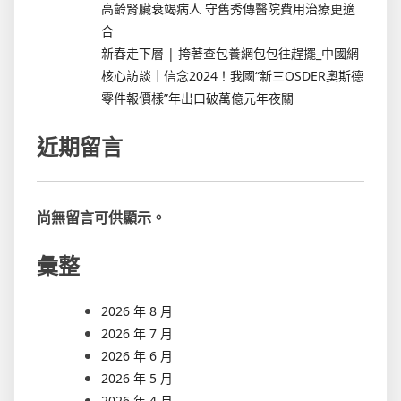
高齡腎臟衰竭病人 守舊秀傳醫院費用治療更適
合
新春走下層 | 挎著查包養網包包往趕擺_中國網
核心訪談｜信念2024！我國“新三OSDER奧斯德
零件報價樣”年出口破萬億元年夜關
近期留言
尚無留言可供顯示。
彙整
2026 年 8 月
2026 年 7 月
2026 年 6 月
2026 年 5 月
2026 年 4 月