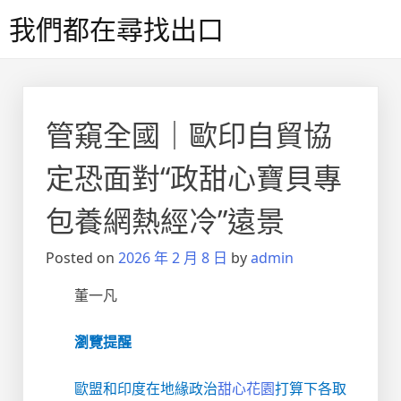
Skip
我們都在尋找出口
to
content
管窺全國｜歐印自貿協
定恐面對“政甜心寶貝專
包養網熱經冷”遠景
Posted on
2026 年 2 月 8 日
by
admin
董一凡
瀏覽提醒
歐盟和印度在地緣政治
甜心花園
打算下各取