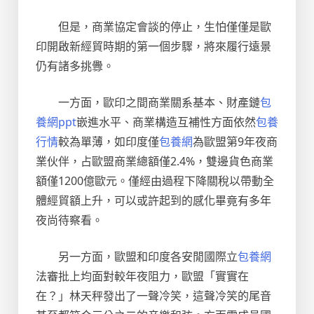
但是，商業協定會談的停止，生怕僅僅是歐
印開啟新經貿時期的第一個步驟，將來履行遠景
仍有諸多挑釁。
一方面，歐印之間商業關系基本、財產鏈
包
養網ppt
嵌進水平、商業構造互補性方面依然
包養
行情
較為單薄，如印度僅
包養網
為歐盟第9年夜商
業伙伴，占歐盟商業總額僅2.4%，雙邊貨色商業
額僅1200億歐元。僅經由過程下降關稅以帶動全
體經貿額上升，可以或許起到的感化畢竟有多年
夜尚待察看。
另一方面，歐盟和印度各安閒國際立
包養網
法審批上均面對較年夜阻力，歐盟「實實在
在？」林天秤發出了一聲冷笑，這聲冷笑的尾音