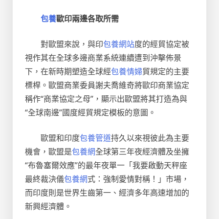
包養
歐印兩邊各取所需
對歐盟來說，與印
包養網站
度的經貿協定被
視作其在全球多邊商業系統連續遭到沖擊佈景
下，在新時期塑造全球經
包養情婦
貿規定的主要
標桿。歐盟商業委員謝夫喬維奇將歐印商業協定
稱作“商業協定之母”，顯示出歐盟將其打造為與
“全球南邊”國度經貿規定模板的意圖。
歐盟和印度
包養管道
持久以來視彼此為主要
機會，歐盟是
包養網
全球第三年夜經濟體及坐擁
“布魯塞爾效應”的最年夜單一「我要啟動天秤座
最終裁決儀
包養網
式：強制愛情對稱！」市場，
而印度則是世界生齒第一、經濟多年高速增加的
新興經濟體。