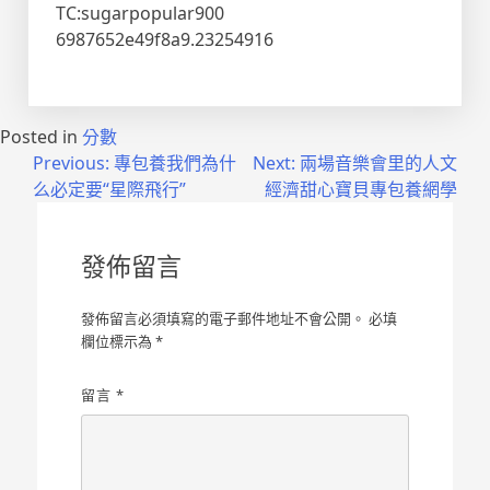
TC:sugarpopular900
6987652e49f8a9.23254916
Posted in
分數
文
Previous:
專包養我們為什
Next:
兩場音樂會里的人文
么必定要“星際飛行”
經濟甜心寶貝專包養網學
章
導
發佈留言
覽
發佈留言必須填寫的電子郵件地址不會公開。
必填
欄位標示為
*
留言
*