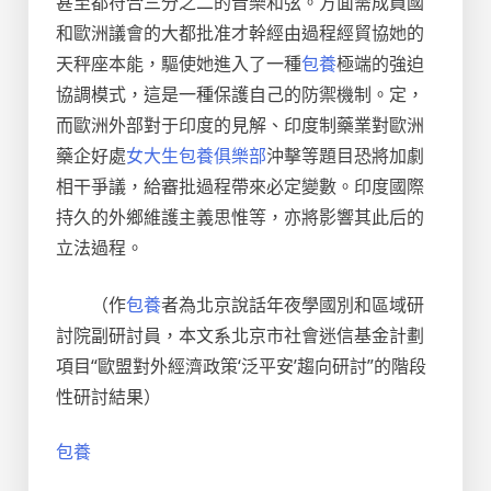
甚至都符合三分之二的音樂和弦。方面需成員國
和歐洲議會的大都批准才幹經由過程經貿協她的
天秤座本能，驅使她進入了一種
包養
極端的強迫
協調模式，這是一種保護自己的防禦機制。定，
而歐洲外部對于印度的見解、印度制藥業對歐洲
藥企好處
女大生包養俱樂部
沖擊等題目恐將加劇
相干爭議，給審批過程帶來必定變數。印度國際
持久的外鄉維護主義思惟等，亦將影響其此后的
立法過程。
（作
包養
者為北京說話年夜學國別和區域研
討院副研討員，本文系北京市社會迷信基金計劃
項目“歐盟對外經濟政策‘泛平安’趨向研討”的階段
性研討結果）
包養