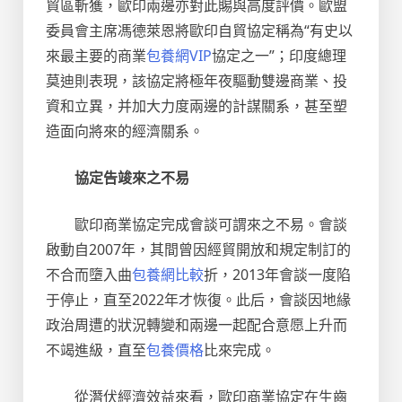
貿區斬獲，歐印兩邊亦對此賜與高度評價。歐盟
委員會主席馮德萊恩將歐印自貿協定稱為“有史以
來最主要的商業
包養網VIP
協定之一”；印度總理
莫迪則表現，該協定將極年夜驅動雙邊商業、投
資和立異，并加大力度兩邊的計謀關系，甚至塑
造面向將來的經濟關系。
協定告竣來之不易
歐印商業協定完成會談可謂來之不易。會談
啟動自2007年，其間曾因經貿開放和規定制訂的
不合而墮入曲
包養網比較
折，2013年會談一度陷
于停止，直至2022年才恢復。此后，會談因地緣
政治周遭的狀況轉變和兩邊一起配合意愿上升而
不竭進級，直至
包養價格
比來完成。
從潛伏經濟效益來看，歐印商業協定在生齒