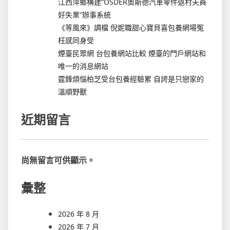
江西萍鄉構建“OSDER奧斯德汽車零件返村夫員
好失業”辦事系統
《等風來》調檔 倪妮職甜心寶貝喜包養網場冤
枉感同身受
煙臺民眾網 台包養網站比較 煙臺的門戶網站和
唯一的消息網站
霆鋒煩惱柏芝受台包養經驗累 自誇是只戀家的
溫順野獸
近期留言
尚無留言可供顯示。
彙整
2026 年 8 月
2026 年 7 月