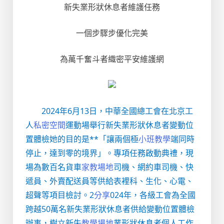
新失業形狀休息者維護任務
一個步驟步優化完美
為萬千奮斗者織密平安維護網
2024年6月13日，中華全國總工會在北京工
人
私密空間
運動場舉行新失業形狀休息者變動位
置體檢她的目的是**「讓兩個極
小班教學
端同時
停止，達到零的境界」。專項任務啟動典禮，現
場為數百名貨車
家教場地
司機、網約車司機、快
遞員、外賣配送員等供給表裡科、生化、心電、
超聲等項目檢討。2
分享
024年，各級工會為全國
跨越50萬名新失業形狀休息者供給變動位置體檢
辦事，樹立新失
教學場地
業形狀休息者個人工作