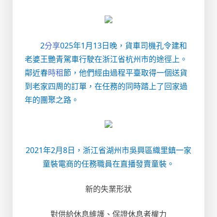
2
分享
025年1月13日晚，貨車司機孔令建和
老婆王艷青駕車行駛在浙江省杭州市的途徑上。
鄰近春
時租
節，他們經由過程平臺取得一個送貨
到老家四周的訂單，在任務的同時踏上了回家過
年的團聚之路。
2021年2月8日，浙江省湖州市吳興區織里鎮一家
童裝電商的任務職員在直播發賣童裝。
新的失業形狀
對供給休息維護、保證休息者權力