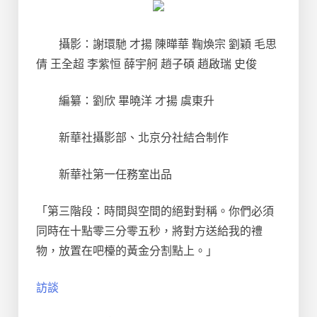
攝影：謝環馳 才揚 陳曄華 鞠煥宗 劉穎 毛思
倩 王全超 李紫恒 薛宇舸 趙子碩 趙啟瑞 史俊
編纂：劉欣 畢曉洋 才揚 虞東升
新華社攝影部、北京分社結合制作
新華社第一任務室出品
「第三階段：時間與空間的絕對對稱。你們必須
同時在十點零三分零五秒，將對方送給我的禮
物，放置在吧檯的黃金分割點上。」
訪談