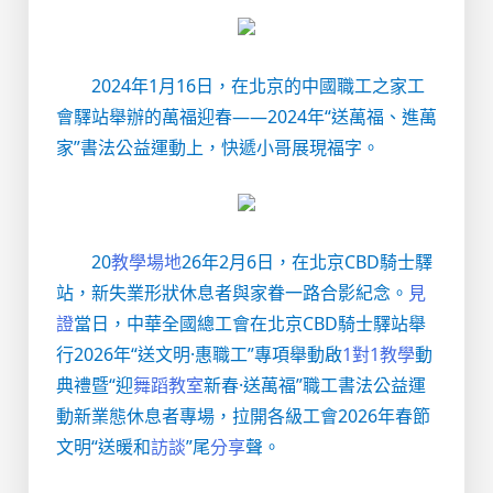
2024年1月16日，在北京的中國職工之家工
會驛站舉辦的萬福迎春——2024年“送萬福、進萬
家”書法公益運動上，快遞小哥展現福字。
20
教學場地
26年2月6日，在北京CBD騎士驛
站，新失業形狀休息者與家眷一路合影紀念。
見
證
當日，中華全國總工會在北京CBD騎士驛站舉
行2026年“送文明·惠職工”專項舉動啟
1對1教學
動
典禮暨“迎
舞蹈教室
新春·送萬福”職工書法公益運
動新業態休息者專場，拉開各級工會2026年春節
文明“送暖和
訪談
”尾
分享
聲。