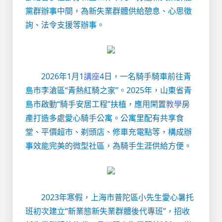
黨群辦事中間，為新失業群體供給憩息、心思徵
詢、法令支援等辦事。
2026年1月1
講座
4日，一名騎手騎車前往青
島市李滄區“青熱紅騎之家”。2025年，山東省青
島市啟動“騎手安居工程”扶植，應用閑置
教學
房
產打造多處愛心騎手公寓。公寓里配有共享食
堂、平價超市、剃頭店、修車充電點等，構成辦
事效能完美的微型社區，為騎手生涯供給方便。
2023年寒假，上海市普陀區小先生愛心暑托
班初次建立“新業態新失業群體後代專班”，招收