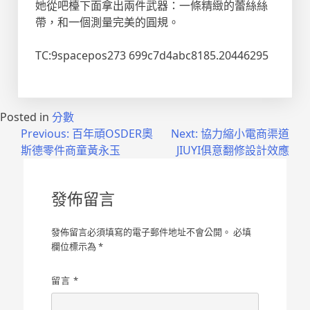
她從吧檯下面拿出兩件武器：一條精緻的蕾絲絲
帶，和一個測量完美的圓規。
TC:9spacepos273 699c7d4abc8185.20446295
Posted in
分數
文
Previous:
百年頑OSDER奧
Next:
協力縮小電商渠道
斯德零件商童黃永玉
JIUYI俱意翻修設計效應
章
導
發佈留言
覽
發佈留言必須填寫的電子郵件地址不會公開。
必填
欄位標示為
*
留言
*