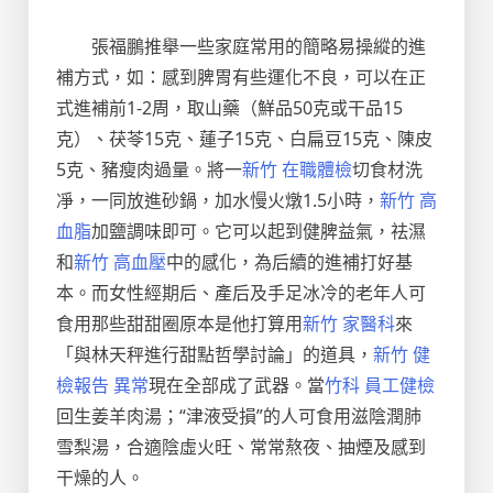
張福鵬推舉一些家庭常用的簡略易操縱的進
補方式，如：感到脾胃有些運化不良，可以在正
式進補前1-2周，取山藥（鮮品50克或干品15
克）、茯苓15克、蓮子15克、白扁豆15克、陳皮
5克、豬瘦肉過量。將一
新竹 在職體檢
切食材洗
凈，一同放進砂鍋，加水慢火燉1.5小時，
新竹 高
血脂
加鹽調味即可。它可以起到健脾益氣，祛濕
和
新竹 高血壓
中的感化，為后續的進補打好基
本。而女性經期后、產后及手足冰冷的老年人可
食用那些甜甜圈原本是他打算用
新竹 家醫科
來
「與林天秤進行甜點哲學討論」的道具，
新竹 健
檢報告 異常
現在全部成了武器。當
竹科 員工健檢
回生姜羊肉湯；“津液受損”的人可食用滋陰潤肺
雪梨湯，合適陰虛火旺、常常熬夜、抽煙及感到
干燥的人。