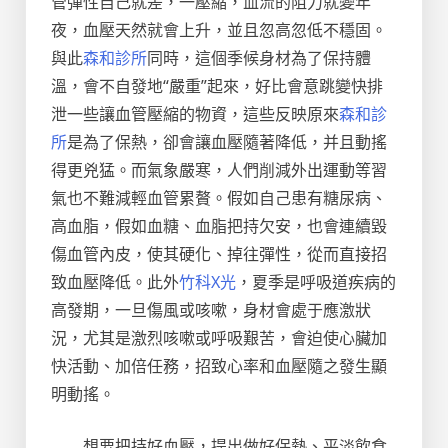
管彈性自己就差，一壓縮，血流的阻力就變年
夜，血壓天然就會上升，並且忽高忽低不穩固。
與此
森和診所
同時，這個季候身材為了保持體
溫，會不自發地“嚴重”起來，好比會意跳變快排
泄一些讓血管壓縮的物資，這些反映原來
森和診
所
是為了保熱，卻會讓血壓隨著降低，并且動搖
得更兇猛。而氣象嚴寒，人們削減外出運動等習
氣也不難減輕血管累贅。假如自己患有糖尿病、
高血脂，假如血糖、血脂把持欠安，也會連續毀
傷血管內皮，使其硬化、掉往彈性，從而直接招
致血壓降低。此外
竹科X光
，夏季是呼吸道疾病的
高發期，一旦傷風或咳嗽，身材會處于應激狀
況，尤其是激烈咳嗽或呼吸艱苦，會迫使心臟加
快活動、加倍任務，招致心率和血壓隨之發生顯
明動搖。
想要把持好血壓，提出做好保熱、平淡飲食