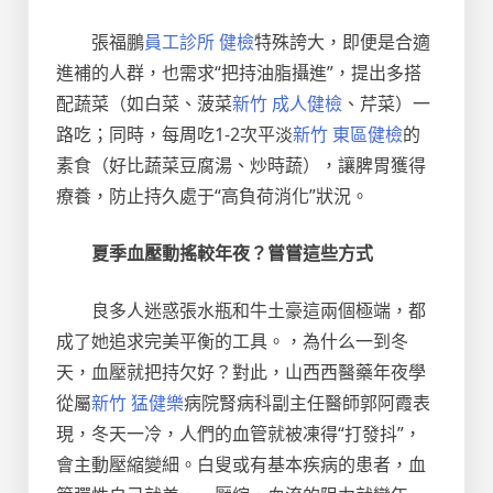
張福鵬
員工診所 健檢
特殊誇大，即便是合適
進補的人群，也需求“把持油脂攝進”，提出多搭
配蔬菜（如白菜、菠菜
新竹 成人健檢
、芹菜）一
路吃；同時，每周吃1-2次平淡
新竹 東區健檢
的
素食（好比蔬菜豆腐湯、炒時蔬），讓脾胃獲得
療養，防止持久處于“高負荷消化”狀況。
夏季血壓動搖較年夜？嘗嘗這些方式
良多人迷惑張水瓶和牛土豪這兩個極端，都
成了她追求完美平衡的工具。，為什么一到冬
天，血壓就把持欠好？對此，山西西醫藥年夜學
從屬
新竹 猛健樂
病院腎病科副主任醫師郭阿霞表
現，冬天一冷，人們的血管就被凍得“打發抖”，
會主動壓縮變細。白叟或有基本疾病的患者，血