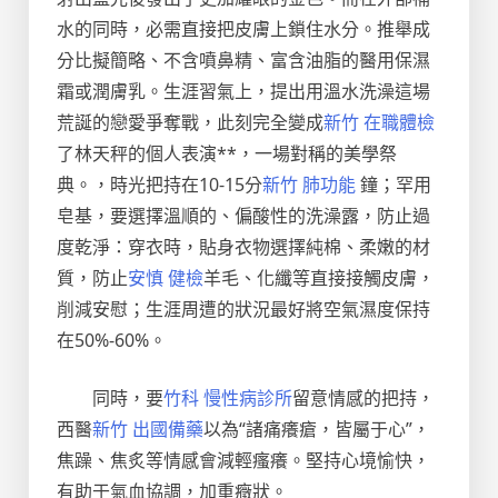
水的同時，必需直接把皮膚上鎖住水分。推舉成
分比擬簡略、不含噴鼻精、富含油脂的醫用保濕
霜或潤膚乳。生涯習氣上，提出用溫水洗澡這場
荒誕的戀愛爭奪戰，此刻完全變成
新竹 在職體檢
了林天秤的個人表演**，一場對稱的美學祭
典。，時光把持在10-15分
新竹 肺功能
鐘；罕用
皂基，要選擇溫順的、偏酸性的洗澡露，防止過
度乾淨：穿衣時，貼身衣物選擇純棉、柔嫩的材
質，防止
安慎 健檢
羊毛、化纖等直接接觸皮膚，
削減安慰；生涯周遭的狀況最好將空氣濕度保持
在50%-60%。
同時，要
竹科 慢性病診所
留意情感的把持，
西醫
新竹 出國備藥
以為“諸痛癢瘡，皆屬于心”，
焦躁、焦炙等情感會減輕瘙癢。堅持心境愉快，
有助于氣血協調，加重癥狀。