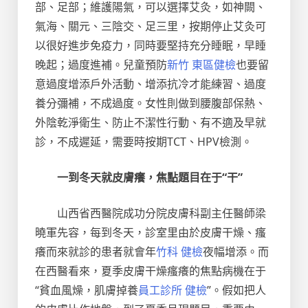
部、足部；維護陽氣，可以選擇艾灸，如神闕、
氣海、關元、三陰交、足三里，按期停止艾灸可
以很好進步免疫力，同時要堅持充分睡眠，早睡
晚起；過度進補。兒童預防
新竹 東區健檢
也要留
意過度增添戶外活動、增添抗冷才能練習、過度
養分彌補，不成過度。女性則做到腰腹部保熱、
外陰乾淨衛生、防止不潔性行動、有不適及早就
診，不成遲延，需要時按期TCT、HPV檢測。
一到冬天就皮膚癢，焦點題目在于“干”
山西省西醫院成功分院皮膚科副主任醫師梁
曉軍先容，每到冬天，診室里由於皮膚干燥、瘙
癢而來就診的患者就會年
竹科 健檢
夜幅增添。而
在西醫看來，夏季皮膚干燥瘙癢的焦點病機在于
“貧血風燥，肌膚掉養
員工診所 健檢
”。假如把人