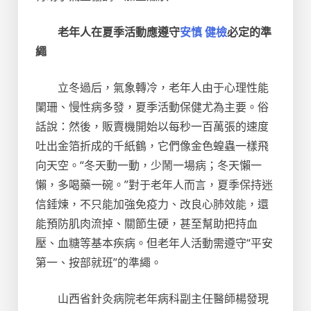
老年人在夏季活動應遵守
安慎 健檢
必定的準
繩
立冬過后，氣象轉冷，老年人由于心理性能
闌珊、慢性病多發，夏季活動保健尤為主要。俗
話說：然後，販賣機開始以每秒一百萬張的速度
吐出金箔折成的千紙鶴，它們像金色蝗蟲一樣飛
向天空。“冬天動一動，少鬧一場病；冬天懶一
懶，多喝藥一碗。”對于老年人而言，夏季保持迷
信錘煉，不只能加強免疫力、改良心肺效能，還
能預防肌肉流掉、關節生硬，甚至幫助把持血
壓、血糖等基本疾病。但老年人活動需遵守“平安
第一、按部就班”的準繩。
山西省針灸病院老年病科副主任醫師楊發現