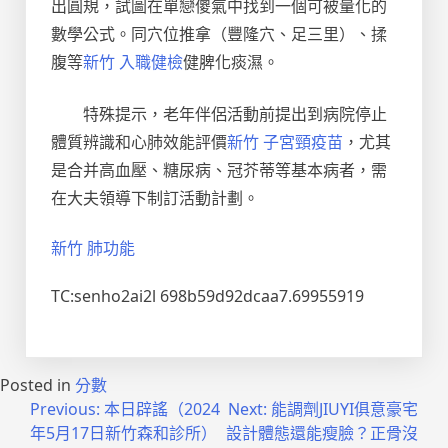
出圓規，試圖在單戀傻氣中找到一個可被量化的
數學公式。同穴位推拿（豐隆穴、足三里）、揉
腹等
新竹 入職健檢
健脾化痰濕。
特殊提示，老年伴侶活動前提出到病院停止
體質辨識和心肺效能評價
新竹 子宮頸疫苗
，尤其
是合并高血壓、糖尿病、冠芥蒂等基本病者，需
在大夫領導下制訂活動計劃。
新竹 肺功能
TC:senho2ai2l 698b59d92dcaa7.69955919
Posted in
分數
文
Previous:
本日辟謠（2024
Next:
能調劑JIUYI俱意豪宅
年5月17日新竹森和診所）
設計體態還能瘦臉？正骨沒