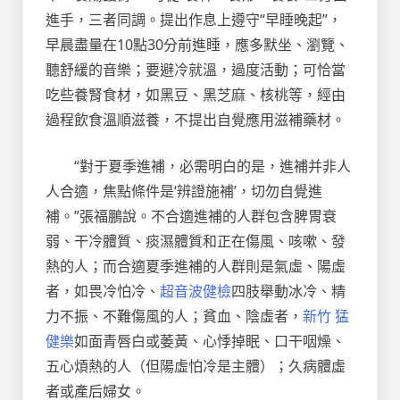
進手，三者同調。提出作息上遵守“早睡晚起”，
早晨盡量在10點30分前進睡，應多默坐、瀏覽、
聽舒緩的音樂；要避冷就溫，過度活動；可恰當
吃些養腎食材，如黑豆、黑芝麻、核桃等，經由
過程飲食溫順滋養，不提出自覺應用滋補藥材。
“對于夏季進補，必需明白的是，進補并非人
人合適，焦點條件是‘辨證施補’，切勿自覺進
補。”張福鵬說。不合適進補的人群包含脾胃衰
弱、干冷體質、痰濕體質和正在傷風、咳嗽、發
熱的人；而合適夏季進補的人群則是氣虛、陽虛
者，如畏冷怕冷、
超音波健檢
四肢舉動冰冷、精
力不振、不難傷風的人；貧血、陰虛者，
新竹 猛
健樂
如面青唇白或萎黃、心悸掉眠、口干咽燥、
五心煩熱的人（但陽虛怕冷是主體）；久病體虛
者或產后婦女。