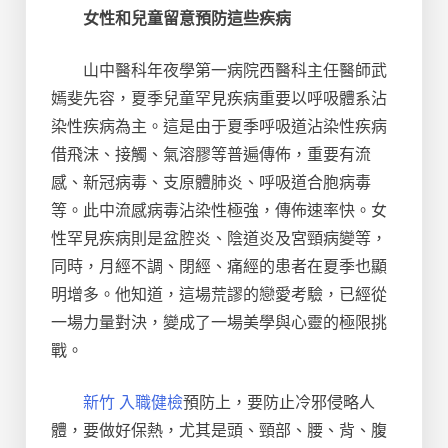
女性和兒童留意預防這些疾病
山中醫科年夜學第一病院西醫科主任醫師武
嫣斐先容，夏季兒童罕見疾病重要以呼吸體系沾
染性疾病為主。這是由于夏季呼吸道沾染性疾病
借飛沫、接觸、氣溶膠等普遍傳佈，重要有流
感、新冠病毒、支原體肺炎、呼吸道合胞病毒
等。此中流感病毒沾染性極強，傳佈速率快。女
性罕見疾病則是盆腔炎、陰道炎及宮頸病變等，
同時，月經不調、閉經、痛經的患者在夏季也顯
明增多。他知道，這場荒謬的戀愛考驗，已經從
一場力量對決，變成了一場美學與心靈的極限挑
戰。
新竹 入職健檢
預防上，要防止冷邪侵略人
體，要做好保熱，尤其是頭、頸部、腰、背、腹