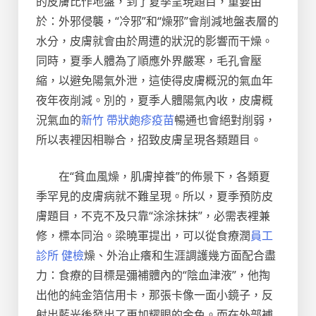
的皮膚比作地盤，到了夏季呈現題目，重要由
於：外邪侵襲，“冷邪”和“燥邪”會削減地盤表層的
水分，皮膚就會由於周遭的狀況的影響而干燥。
同時，夏季人體為了順應外界嚴寒，毛孔會壓
縮，以避免陽氣外泄，這使得皮膚概況的氣血年
夜年夜削減。別的，夏季人體陽氣內收，皮膚概
況氣血的
新竹 帶狀皰疹疫苗
暢通也會絕對削弱，
所以表裡因相聯合，招致皮膚呈現各類題目。
在“貧血風燥，肌膚掉養”的佈景下，各類夏
季罕見的皮膚病就不難呈現。所以，夏季預防皮
膚題目，不克不及只靠“涂涂抹抹”，必需表裡兼
修，標本同治。梁曉軍提出，可以從食療潤
員工
診所 健檢
燥、外治止癢和生涯調護幾方面配合盡
力：食療的目標是彌補體內的“陰血津液”，他掏
出他的純金箔信用卡，那張卡像一面小鏡子，反
射出藍光後發出了更加耀眼的金色。而在外部補