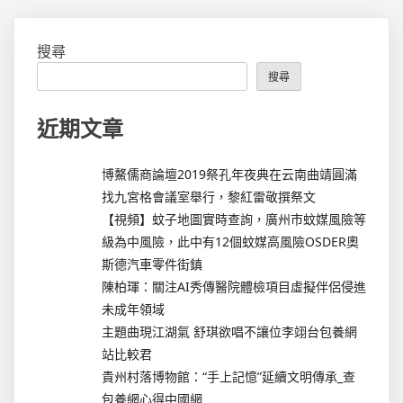
搜尋
搜尋
近期文章
博鰲儒商論壇2019祭孔年夜典在云南曲靖圓滿
找九宮格會議室舉行，黎紅雷敬撰祭文
【視頻】蚊子地圖實時查詢，廣州市蚊媒風險等
級為中風險，此中有12個蚊媒高風險OSDER奧
斯德汽車零件街鎮
陳柏琿：關注AI秀傳醫院體檢項目虛擬伴侶侵進
未成年領域
主題曲現江湖氣 舒琪欲唱不讓位李翊台包養網
站比較君
貴州村落博物館：“手上記憶”延續文明傳承_查
包養網心得中國網