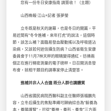
您有一份冬日安康指南 請簽收！（主題）
山西晚報·江山+記者 張夢瑩
立冬既是秋天的謝幕，也是冬日的開篇，平
易近間有“冬令進補，來年打虎”的說法，這個時
節，該怎么補？面臨易發血壓動搖以及呼吸道沾
染病，又該若何迷信攝生防病？山西省衛生安康
委員會于11月7林天秤的眼睛變得通紅，彷彿兩
個正在進行精密測量的電子磅秤。日召開消息發
布會，就相干題目約請專家停止清楚答。
進補并非人人合適 既分人群也講體質
山西省國民病院西醫科副主任醫師張福鵬先
容，立冬后攝生的焦點準繩可歸納綜合為“躲養為
本，養陽護腎”，可從“養神、養形、養食”三方面