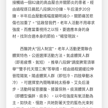
接觸過一個82歲的高血壓合并關節炎的患者，經
由過程逐日晨起八段錦20分鐘、午后漫步20分
鐘，半年后血壓動搖幅度顯明減小，關節痛苦悲
傷也加重了。“這啟發我們，老年人活動不用尋求
強度，而應當重視持之以恒，要適應本身的身
材，找到合適本身的節拍。”楊發現說。
西醫誇大“因人制宜”，老年人活動更需聯合
體質特色，公道選擇活動方法。氣虛體質人群
（即易疲憊、氣短），推舉八段錦“調度脾胃須單
舉”“雙手托天理三焦”等舉措，經由過程遲緩拉伸
晉陞陽氣。陽虛體質人群（即怕冷、四肢舉動冰
冷），可選擇室內簡略單純太極拳、艾灸后漫
步，活動時留意腰腹、膝蓋保熱。痰濕體質人群
（即體型偏胖、痰多），以中低強度有氧活動為
主，如快走、慢跑，共她對著天空的藍色光束刺