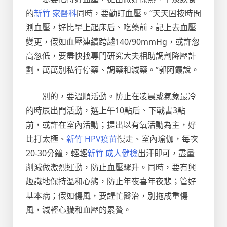
的
新竹 家醫科
同時，要勤盯血壓。“天天固按時間
測血壓，好比早上起床后、吃藥前，記上去血壓
變更，假如血壓連續跨越140/90mmHg，或許忽
高忽低，要盡快找專門研究大夫相助調劑降壓計
劃，萬萬別私行停藥、調藥和減藥。”郭阿霞說。
別的，要溫順活動。防止在凌晨或氣象最冷
的時辰出門活動，選上午10點后、下戰書3點
前，或許在室內活動；提出以有氧活動為主，好
比打太極、
新竹 HPV疫苗
慢走、室內瑜伽，每次
20-30分鐘，輕輕
新竹 成人健檢
出汗即可，盡量
削減做激烈運動，防止血壓驟升。同時，要有興
趣識地保持溫和心態，防止年夜喜年夜悲；管好
基本病；假如傷風，要趕忙醫治，別拖成重傷
風，減輕心臟和血壓的累贅。