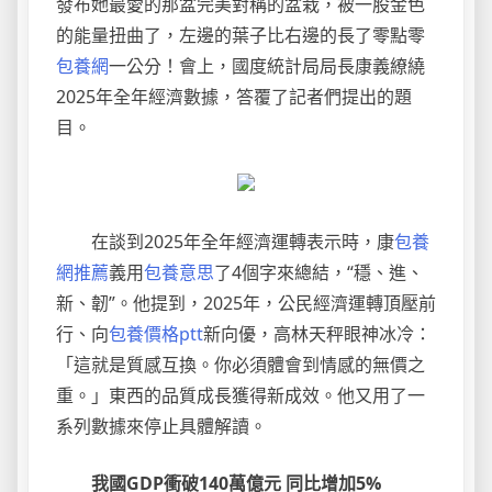
發布她最愛的那盆完美對稱的盆栽，被一股金色
的能量扭曲了，左邊的葉子比右邊的長了零點零
包養網
一公分！會上，國度統計局局長康義繚繞
2025年全年經濟數據，答覆了記者們提出的題
目。
在談到2025年全年經濟運轉表示時，康
包養
網推薦
義用
包養意思
了4個字來總結，“穩、進、
新、韌”。他提到，2025年，公民經濟運轉頂壓前
行、向
包養價格ptt
新向優，高林天秤眼神冰冷：
「這就是質感互換。你必須體會到情感的無價之
重。」東西的品質成長獲得新成效。他又用了一
系列數據來停止具體解讀。
我國GDP衝破140萬億元 同比增加5%