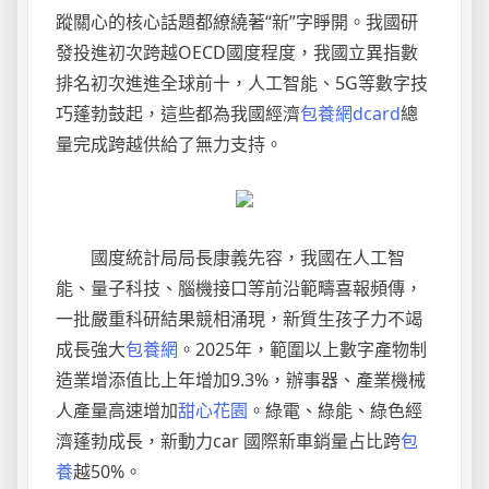
蹤關心的核心話題都繚繞著“新”字睜開。我國研
發投進初次跨越OECD國度程度，我國立異指數
排名初次進進全球前十，人工智能、5G等數字技
巧蓬勃鼓起，這些都為我國經濟
包養網dcard
總
量完成跨越供給了無力支持。
國度統計局局長康義先容，我國在人工智
能、量子科技、腦機接口等前沿範疇喜報頻傳，
一批嚴重科研結果競相涌現，新質生孩子力不竭
成長強大
包養網
。2025年，範圍以上數字產物制
造業增添值比上年增加9.3%，辦事器、產業機械
人產量高速增加
甜心花園
。綠電、綠能、綠色經
濟蓬勃成長，新動力car 國際新車銷量占比跨
包
養
越50%。