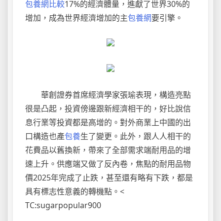
包養網比較
17%的經濟體量，進獻了世界30%的
增加，成為世界經濟增加的主
包養網
要引擎。
華創證券首席經濟學家張瑜表現，構造亮點
很是凸起，投資傍邊跟新經濟相干的，好比說信
息行業等投資都是高增的。對外商業上中國的出
口構造也產
包養
生了變更。此外，跟人人相干的
花費品以舊換新，帶來了全部需求端耐用品的增
速上升。供應端又做了反內卷，焦點的耐用品物
價2025年完成了止跌，甚至還有略有下跌，都是
具有標志性意義的轉機點。<
TC:sugarpopular900