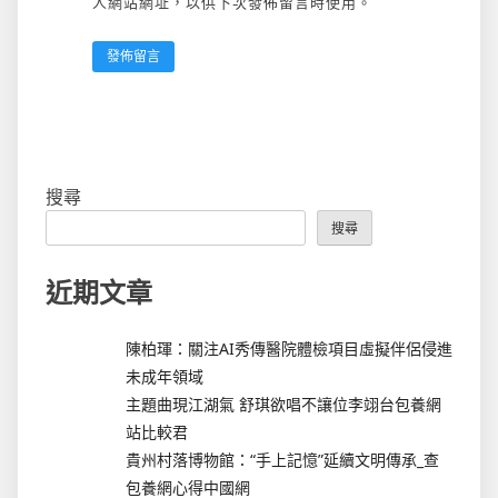
人網站網址，以供下次發佈留言時使用。
搜尋
搜尋
近期文章
陳柏琿：關注AI秀傳醫院體檢項目虛擬伴侶侵進
未成年領域
主題曲現江湖氣 舒琪欲唱不讓位李翊台包養網
站比較君
貴州村落博物館：“手上記憶”延續文明傳承_查
包養網心得中國網