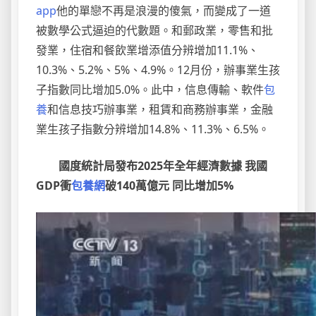
app
他的單戀不再是浪漫的傻氣，而變成了一道
被數學公式逼迫的代數題。和郵政業，零售和批
發業，住宿和餐飲業增添值分辨增加11.1%、
10.3%、5.2%、5%、4.9%。12月份，辦事業生孩
子指數同比增加5.0%。此中，信息傳輸、軟件
包
養
和信息技巧辦事業，租賃和商務辦事業，金融
業生孩子指數分辨增加14.8%、11.3%、6.5%。
國度統計局發布2025年全年經濟數據 我國
GDP衝
包養網
破140萬億元 同比增加5%