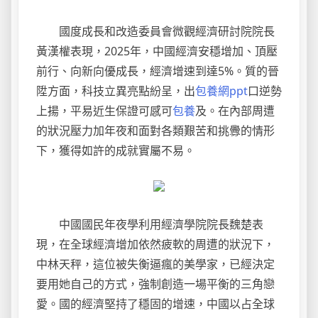
國度成長和改造委員會微觀經濟研討院院長
黃漢權表現，2025年，中國經濟安穩增加、頂壓
前行、向新向優成長，經濟增速到達5%。質的晉
陞方面，科技立異亮點紛呈，出
包養網ppt
口逆勢
上揚，平易近生保證可感可
包養
及。在內部周遭
的狀況壓力加年夜和面對各類艱苦和挑釁的情形
下，獲得如許的成就實屬不易。
中國國民年夜學利用經濟學院院長魏楚表
現，在全球經濟增加依然疲軟的周遭的狀況下，
中林天秤，這位被失衡逼瘋的美學家，已經決定
要用她自己的方式，強制創造一場平衡的三角戀
愛。國的經濟堅持了穩固的增速，中國以占全球