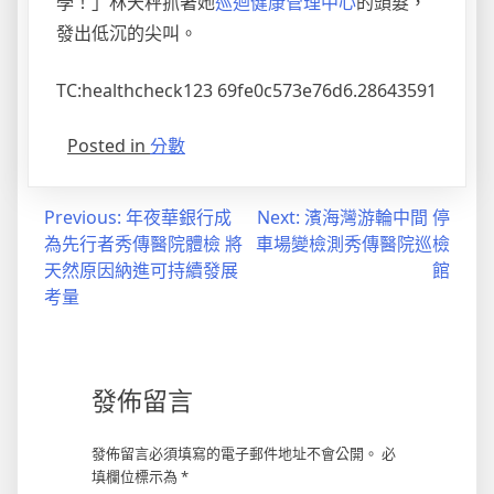
學！」林天秤抓著她
巡迴健康管理中心
的頭髮，
發出低沉的尖叫。
TC:healthcheck123 69fe0c573e76d6.28643591
Posted in
分數
文
Previous:
年夜華銀行成
Next:
濱海灣游輪中間 停
為先行者秀傳醫院體檢 將
車場變檢測秀傳醫院巡檢
章
天然原因納進可持續發展
館
導
考量
覽
發佈留言
發佈留言必須填寫的電子郵件地址不會公開。
必
填欄位標示為
*