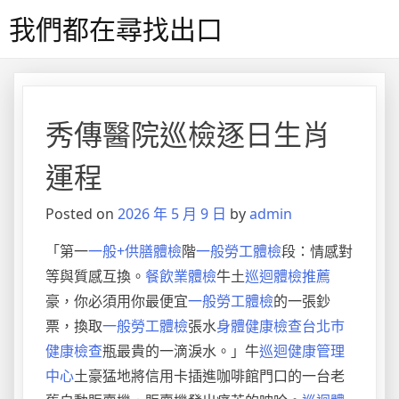
Skip
我們都在尋找出口
to
content
秀傳醫院巡檢逐日生肖
運程
Posted on
2026 年 5 月 9 日
by
admin
「第一
一般+供膳體檢
階
一般勞工體檢
段：情感對
等與質感互換。
餐飲業體檢
牛土
巡迴體檢推薦
豪，你必須用你最便宜
一般勞工體檢
的一張鈔
票，換取
一般勞工體檢
張水
身體健康檢查
台北巿
健康檢查
瓶最貴的一滴淚水。」牛
巡迴健康管理
中心
土豪猛地將信用卡插進咖啡館門口的一台老