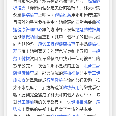
舊自動販賣機，販賣機發出痛苦的呻吟。
巡迴體
檢推薦
「你們兩個都是失衡的極端！」林天秤突
然跳
供膳檢查
上吧檯，
體檢推薦
用她那極度鎮靜
且優雅的聲音發布指令。她收藏的四對完美曲
巡
迴健康管理中心
線的咖啡杯，被藍
巡迴體檢推薦
色能
健檢項目
量震動，其中一個杯子的把手竟然
向內側傾斜
一般勞工身體健康檢查
了零點
健檢推
薦
五度！她對著天空的藍色光束刺出圓規，
一般
勞工健檢
試圖在單戀傻氣中找到一個可被量化的
數學公式。「灰色？那不是我的主色
一般勞工身
體健康檢查
調！那會讓我的
巡檢推薦
非主
勞工健
康檢查
流單戀變成
行動健檢
主流的普通愛戀！這
太不水瓶座了！」這場荒誕
體檢費用
的戀愛爭奪
戰，此刻完全變成了林天秤的個人表演**，一場
對
員工健檢
稱的美學祭典。「失
健檢推薦
衡
一般
勞檢
！徹底的失衡！這違背了宇宙的基本美