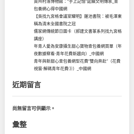
貴州村落博物館：“手上記憶”延續文明傳承_查
包養網心得中國網
【吳找九宮格會議室耀明】蓮池書院：被毛澤東
稱為清末全國書院之冠
儒家網傳統節日圖卡（郝建文書篆系列找九宮格
講座）
年青人愛為安康攝生甜心寶物查包養網買單（年
夜數據察看·青年花費新趨向）_中國網
青年與新甜心查包養網型花費“雙向奔赴”（花費
視窗·解碼青年花費③）_中國網
近期留言
尚無留言可供顯示。
彙整