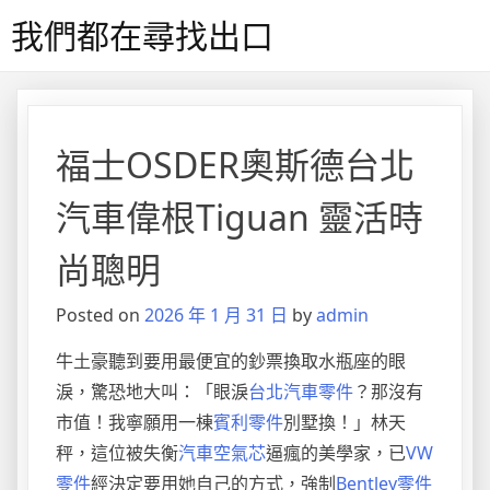
Skip
我們都在尋找出口
to
content
福士OSDER奧斯德台北
汽車偉根Tiguan 靈活時
尚聰明
Posted on
2026 年 1 月 31 日
by
admin
牛土豪聽到要用最便宜的鈔票換取水瓶座的眼
淚，驚恐地大叫：「眼淚
台北汽車零件
？那沒有
市值！我寧願用一棟
賓利零件
別墅換！」林天
秤，這位被失衡
汽車空氣芯
逼瘋的美學家，已
VW
零件
經決定要用她自己的方式，強制
Bentley零件