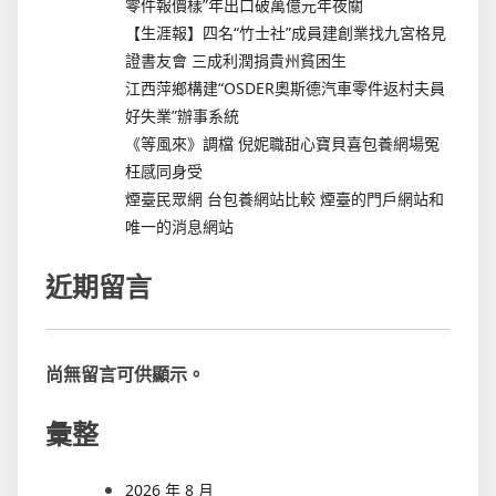
零件報價樣”年出口破萬億元年夜關
【生涯報】四名“竹士社”成員建創業找九宮格見
證書友會 三成利潤捐貴州貧困生
江西萍鄉構建“OSDER奧斯德汽車零件返村夫員
好失業”辦事系統
《等風來》調檔 倪妮職甜心寶貝喜包養網場冤
枉感同身受
煙臺民眾網 台包養網站比較 煙臺的門戶網站和
唯一的消息網站
近期留言
尚無留言可供顯示。
彙整
2026 年 8 月