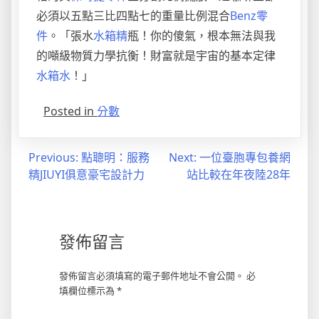
必須以五點三比四點七的重量比例混合
Benz零
件
。「張水
水箱精
瓶！你的傻氣，根本無法與我
的噸級物質力學抗衡！財富就是宇宙的基本定律
水箱水
！」
Posted in
分數
文
Previous:
點聰明：服務
Next:
一位臺胞專包養網
精JIUYI俱意豪宅設計力
站比較在年夜陸28年
章
導
覽
發佈留言
發佈留言必須填寫的電子郵件地址不會公開。
必
填欄位標示為
*