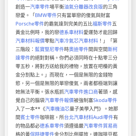
創造一
汽車零件
場平衡
油氣分離器改良版
的三角
戀愛。「
BMW零件
只有當單戀的傻氣與財富
Porsche零件
的霸氣達到完美的五比
福斯零件
五
黃金比例時，我的戀
德系車材料
愛運勢才能回歸
汽車材料報價
零點
汽車冷氣芯
汽車材料
！」「第
三階段：
藍寶堅尼零件
時
奧迪零件
間與空間
斯柯
達零件
的絕對對稱。你們必須同時在十點零三分
零五秒，將對方送給我的禮物，放置在吧檯的黃
金分割點上。」而現在，一個是無限的金錢物
慾，另一個是無限的單戀傻氣，兩者都極端到讓
她無法平衡。張水瓶抓
汽車零件進口商
著頭，感
覺自己的腦袋
汽車零件報價
被強制塞
Skoda零件
入了一本**《
汽車機油芯
量子美學入門》。她那
間
賓士零件
咖啡館，所
台北汽車材料
Audi零件
有
的物品都必
德系車零件
須遵循嚴
汽車零件貿易商
格的黃
保時捷零件
金分割比例擺放，連咖啡豆都