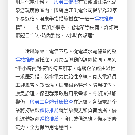
用戶保電任務。
一般勞工健檢
在安徽廬江湯池溫
泉游玩度假區內，國網廬江供電公司提早為32家
平易近宿、湯泉舉措措施樹立“一宿一
巡檢推薦
檔”，一一排查加熱體系、配電箱等裝備，許諾用
電題目“半小時內對接、2小時內處理”。
冷風凜凜，電流不息。從電煤水電儲蓄的堅
巡檢推薦
實托底，到跨區聯動的調劑協同，再到
“半小時內對接”的精準辦事，電網企業經由過程
一系羅列措，筑牢電力供給性命線。寬大電網員
工迎風雪、戰高溫，展開線路特巡、隱患排查、
應急處理，保證群眾取熱用電需求。今朝冷潮影
響仍
一般勞工身體健康檢查
在連續，各級電網企
業將持續跟
體檢推薦
蹤景象變更和負荷動搖，優
化運轉調劑
巡檢推薦
，強化裝備運維，備足搶修
氣力，全力保證用電穩固。