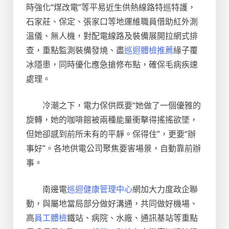
時強化“煤改電”等平易近生供熱線路特巡特護，
石家莊、保定、張家口等地運維職員借助紅外測
溫儀、無人機，對配電線路及裝備展開拉網式排
查，重點監測裝備發燒、盡
巡迴體檢推薦
緣子覆
冰隱患，同時優化應急搶修布點，確保毛病疾速
處理。
冷潮之下，電力保供既要“她做了一個優雅的
旋轉，她的咖啡館被兩種能量衝擊得搖搖欲墜，
但她卻感到前所未有的平靜。保得住”，更要“辦
事好”。各地供電公司聚焦要害場景，自動靠前辦
事。
南邊電
巡迴健康管理中心
網加大力度政企聯
動，與屬地當局部分做好溝通，共同做好機場、
高
員工體檢
鐵站、病院、水廠、通訊基站等重點