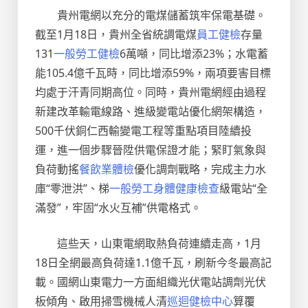
貴州電網以充分的電煤儲蓄筑牢保電基礎。
截至1月18日，貴州全省統調電煤
員工健檢
存量
131
一般勞工健檢
6萬噸，同比增添23%；水電蓄
能105.4億千瓦時，同比增添59%，兩項要害目標
均處于汗青同期高位。同時，貴州電網經由過程
新建改革輸電線路、進級變電站優化網架構造，
500千伏銅仁西輸變電工程等重點項目陸續投
運，進一個步驟晉陞供電保證才能；緊盯氣象與
負荷動搖
餐飲業體檢
優化調劑戰略，完成主力水
庫“零泄洪”、梯
一般勞工身體健康檢查
級電站“全
滿發”，牢固“水火互補”供電格式。
這些天，山東電網取熱負荷連續走高，1月
18日全網最高負荷達1.1億千瓦，刷新今冬最高記
載。國網山東電力一方面組織光伏電站調劑光伏
板傾角、啟用掃雪機械人清
巡迴健檢中心
算覆