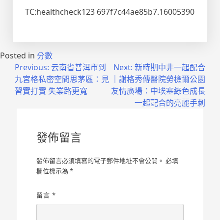
TC:healthcheck123 697f7c44ae85b7.16005390
Posted in
分數
文
Previous:
云南省普洱市到
Next:
新時期中非一起配合
九宮格私密空間思茅區：見
｜謝格秀傳醫院勞檢爾公園
章
習實打實 失業路更寬
友情廣場：中埃塞綠色成長
導
一起配合的亮麗手刺
覽
發佈留言
發佈留言必須填寫的電子郵件地址不會公開。
必填
欄位標示為
*
留言
*