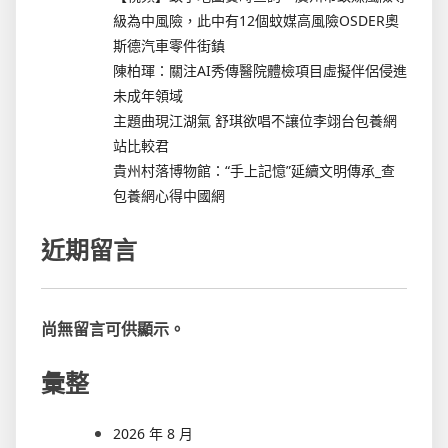
級為中風險，此中有12個蚊媒高風險OSDER奧
斯德汽車零件街鎮
陳柏琿：關注AI秀傳醫院體檢項目虛擬伴侶侵進
未成年領域
主題曲現江湖氣 舒琪欲唱不讓位李翊台包養網
站比較君
貴州村落博物館：“手上記憶”延續文明傳承_查
包養網心得中國網
近期留言
尚無留言可供顯示。
彙整
2026 年 8 月