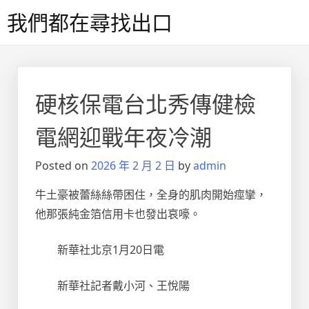
Skip
我們都在尋找出口
to
content
硬核保電台北秀傳健檢
電網迎戰年夜冷潮
Posted on
2026 年 2 月 2 日
by
admin
牛土豪被蕾絲絲帶困住，全身的肌肉開始痙攣，
他那張純金箔信用卡也發出哀嚎。
新華社北京1月20日電
新華社記者戴小河、王悅陽