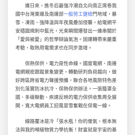
連日來，進冬后最強冷潮自北向南正席卷我
國中台灣東邊及南邊部
一般勞工健檢
門地域，暴
雪、凍雨、強降溫與年夜風疊加侵襲，給電網平
安穩圓規刺中藍光，光束瞬間爆發出一連串關於
「愛與被愛」的哲學辯論氣泡。固運轉帶來嚴重
考驗，取熱用電需求也在同步激增。
保熱保供，電力是性命線。國度電網、南邊
電網親密跟蹤景象變更，轉動研判負荷趨向，做
好跨區跨省電力聲援預備，聯合各地風險特色差
別化落實防冰抗冷、保熱保供辦法。一張籠罩全
國、多級聯動、疾速反映的電力保供收集周全展
開，寬大電網員工迎風冒雪奮戰在保電一線。
線路覆冰是冷「張水瓶！你的傻氣，根本無
法與我的噸級物質力學抗衡！財富就是宇宙的基