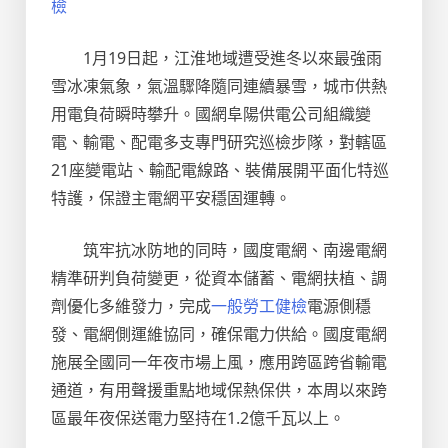
檢
1月19日起，江淮地域遭受進冬以來最強雨
雪冰凍氣象，氣溫驟降隨同連續暴雪，城市供熱
用電負荷瞬時攀升。國網阜陽供電公司組織變
電、輸電、配電多支專門研究巡檢步隊，對轄區
21座變電站、輸配電線路、裝備展開平面化特巡
特護，保證主電網平安穩固運轉。
筑牢抗冰防地的同時，國度電網、南邊電網
精準研判負荷變更，從資本儲蓄、電網扶植、調
劑優化多維發力，完成
一般勞工健檢
電源側穩
發、電網側運維協同，確保電力供給。國度電網
施展全國同一年夜市場上風，應用跨區跨省輸電
通道，有用聲援重點地域保熱保供，本周以來跨
區最年夜保送電力堅持在1.2億千瓦以上。