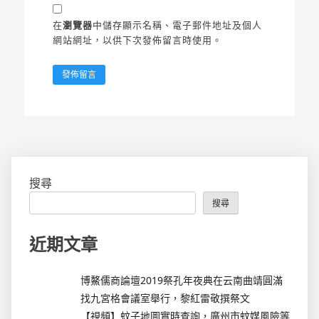
在
瀏覽器
中儲存顯示名稱、電子郵件地址及個人
網站網址，以供下次發佈留言時使用。
搜尋
搜尋
近期文章
博鰲儒商論壇2019祭孔年夜典在云南曲靖圓滿
找九宮格會議室舉行，黎紅雷敬撰祭文
【視頻】蚊子地圖實時查詢，廣州市蚊媒風險等