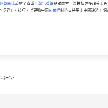
包養網比較
材全省重
台灣包養網
點試驗室，為扶植更多超等工程
零的境界」。技巧，以更強中國
包養網
制造支持更多中國建造！”
位標示為
*