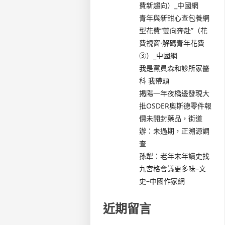
費新趨向）_中國網
青年與新甜心查包養網
型花費“雙向奔赴”（花
費視窗·解碼青年花費
③）_中國網
我是黨員森和診所家醫
科 我帶頭
揭陽一年夜橋邊發現大
批OSDER奧斯德零件報
價未開封藥品，街道
辦：未過期，正溯源調
查
孫犁：老年末年讀史找
九宮格會議更多味–文
史–中國作家網
近期留言