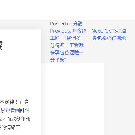
Posted in
分數
Previous:
年夜國
Next:
“冰”“火”潤
工匠丨“我們多一
專包養心得團聚
橋
分精準，工程就
多專包養經驗一
分平安”
基本定律！」貴
橋累
包養網
計
包
視，而深刻年夜
級的情緒干