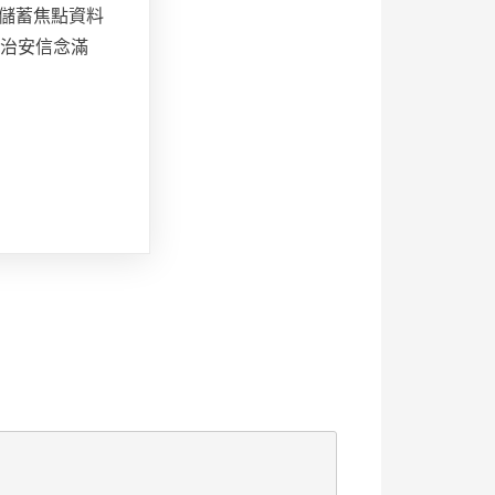
儲蓄焦點資料
駱治安信念滿