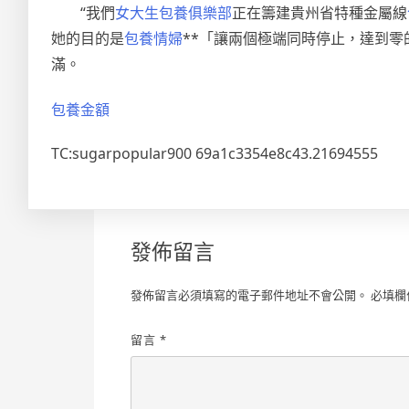
“我們
女大生包養俱樂部
正在籌建貴州省特種金屬線
她的目的是
包養情婦
**「讓兩個極端同時停止，達到
滿。
包養金額
TC:sugarpopular900 69a1c3354e8c43.21694555
發佈留言
發佈留言必須填寫的電子郵件地址不會公開。
必填欄
留言
*