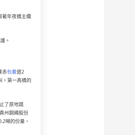
跟著年夜橋主纜
養護。
球赤
包養
道2
叫。第一高橋的
止了原地踏
貴州鋼繩股份
.2噸的份量，