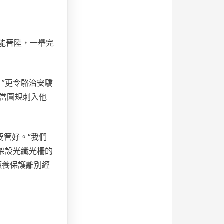
。
能晉陞，一舉完
”更令駱治安驕
當圓規刺入他
。
管好。“我們
架設光纖光柵的
頤養保護離別經