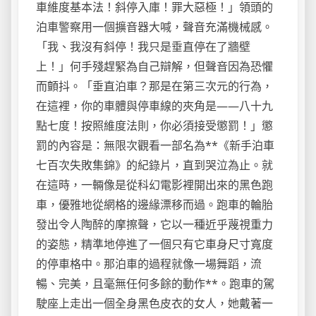
車維度基本法！斜停入庫！罪大惡極！」領頭的
泊車警察用一個擴音器大喊，聲音充滿機械感。
「我、我沒有斜停！我只是垂直停在了牆壁
上！」何手殘趕緊為自己辯解，但聲音因為恐懼
而顫抖。「垂直泊車？那是在第三次元的行為，
在這裡，你的車體與停車線的夾角是——八十九
點七度！按照維度法則，你必須接受懲罰！」懲
罰的內容是：無限次觀看一部名為**《新手泊車
七百次失敗集錦》的紀錄片，直到哭泣為止。就
在這時，一輛像是從科幻電影裡開出來的黑色跑
車，優雅地從網格的邊緣漂移而過。跑車的輪胎
發出令人陶醉的摩擦聲，它以一種近乎蔑視重力
的姿態，精準地停進了一個只有它車身尺寸寬度
的停車格中。那泊車的過程就像一場舞蹈，流
暢、完美，且毫無任何多餘的動作**。跑車的駕
駛座上走出一個全身黑色皮衣的女人，她戴著一