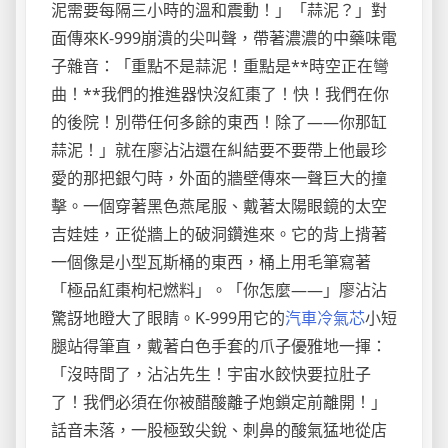
泥需要每隔三小時的溫和震動！」「蒜泥？」對
面傳來K-999崩潰的尖叫聲，帶著濃濃的中藥味電
子雜音：「重點不是蒜泥！重點是**時空正在彎
曲！**我們的推進器快沒紅棗了！快！我們在你
的後院！別帶任何多餘的東西！除了——你那缸
蒜泥！」就在廖沾沾還在糾結要不要帶上他最珍
愛的那把銀勺時，外面的牆壁傳來一聲巨大的撞
擊。一個穿著黑色燕尾服、戴著太陽眼鏡的太空
吉娃娃，正從牆上的破洞鑽進來。它的背上揹著
一個像是小型瓦斯桶的東西，桶上用毛筆寫著
「極品紅棗枸杞燃料」。「你怎麼——」廖沾沾
驚訝地瞪大了眼睛。K-999用它的
汽車冷氣芯
小短
腿站得筆直，戴著白色手套的爪子優雅地一揮：
「沒時間了，沾沾先生！宇宙水餃快要拉肚子
了！我們必須在你被醋酸離子炮鎖定前離開！」
話音未落，一股極致尖銳、刺鼻的酸氣猛地從店