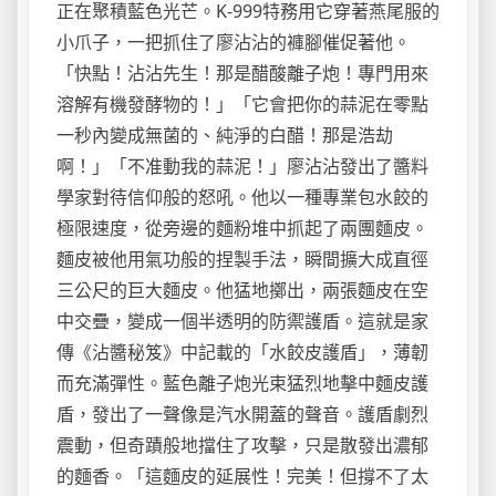
正在聚積藍色光芒。K-999特務用它穿著燕尾服的
小爪子，一把抓住了廖沾沾的褲腳催促著他。
「快點！沾沾先生！那是醋酸離子炮！專門用來
溶解有機發酵物的！」「它會把你的蒜泥在零點
一秒內變成無菌的、純淨的白醋！那是浩劫
啊！」「不准動我的蒜泥！」廖沾沾發出了醬料
學家對待信仰般的怒吼。他以一種專業包水餃的
極限速度，從旁邊的麵粉堆中抓起了兩團麵皮。
麵皮被他用氣功般的捏製手法，瞬間擴大成直徑
三公尺的巨大麵皮。他猛地擲出，兩張麵皮在空
中交疊，變成一個半透明的防禦護盾。這就是家
傳《沾醬秘笈》中記載的「水餃皮護盾」，薄韌
而充滿彈性。藍色離子炮光束猛烈地擊中麵皮護
盾，發出了一聲像是汽水開蓋的聲音。護盾劇烈
震動，但奇蹟般地擋住了攻擊，只是散發出濃郁
的麵香。「這麵皮的延展性！完美！但撐不了太