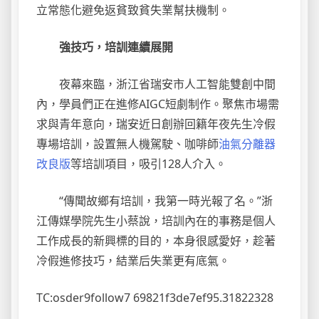
立常態化避免返貧致貧失業幫扶機制。
強技巧，培訓連續展開
夜幕來臨，浙江省瑞安市人工智能雙創中間
內，學員們正在進修AIGC短劇制作。聚焦市場需
求與青年意向，瑞安近日創辦回籍年夜先生冷假
專場培訓，設置無人機駕駛、咖啡師
油氣分離器
改良版
等培訓項目，吸引128人介入。
“傳聞故鄉有培訓，我第一時光報了名。”浙
江傳媒學院先生小蔡說，培訓內在的事務是個人
工作成長的新興標的目的，本身很感愛好，趁著
冷假進修技巧，結業后失業更有底氣。
TC:osder9follow7 69821f3de7ef95.31822328