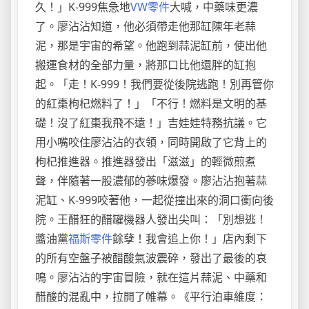
久！」K-999焦急地
VW零件
大喊，中藥味更濃
了。廖沾沾知道，他必須帶走他那缸陳年老蒜
泥，那是宇宙的希望。他跑到蒜泥缸前，使出他
搬運食材的全部力量，將那口比他還胖的缸抱
起。「走！K-999！我們要從後院逃跑！別再管你
的紅棗枸杞燃料了！」「不行！燃料是文明的基
礎！沒了紅棗我飛不遠！」吉娃娃特務抗議。它
用小嘴咬住廖沾沾的衣領，同時開啟了它背上的
枸杞推進器。推進器發出「滋滋」的輕微煎煮
聲，伴隨著一股濃郁的蔘味爆發。廖沾沾抱著蒜
泥缸、K-999咬著他，一起從撞出來的洞口衝向後
院。王醋狂的醋罐機器人發出尖叫：「別想逃！
醬油黨
福斯零件
餘孽！我會追上你！」店內剩下
的所有空盤子被醋酸氣波震碎，發出了最後的哀
鳴。廖沾沾的宇宙冒險，就在這片蒜泥、中藥和
醋酸的混亂中，拉開了帷幕。《平行泊車維度：