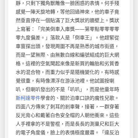
靜，只剩下獨角獸雕像一臉困惑的表情。何手殘
感覺一陣天旋地轉，等他回過神來，他的車子竟
然垂直停在一個貼滿了巨大獎狀的牆壁上。獎狀
上寫著：「完美倒車入庫獎——第零點零零零零
零九度偏差。」落款人是「倒車王」。他趕緊從
車窗探出頭，發現周圍不再是熟悉的城市街道，
而是一望無際、由無數白線和編號組成的巨大網
格。這裡的空氣聞起來像是新買的輪胎和劣質香
水的混合物，而重力似乎是隨機變化的，有時感
覺很重，有時像漂浮在游泳池裡。他試圖按喇
叭，但喇叭發出的不是「叭叭」，而是他童年時
斯柯達零件
學會的、關於泊車口訣的魔性兒歌。
四面八方傳來了刺耳的剎車聲，接著，一群穿著
反光背心和戴著白色安全帽的人朝他衝來。這些
人手裡拿的不是警棍，而是長長的測量尺和巨大
的電子角度儀，臉上的表情極度嚴肅。「違反泊