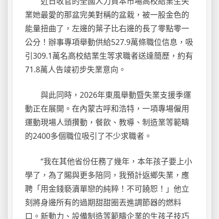
近日收官的全國人力資本市場高校結業生失
業她最愛的那盆完美對稱的盆栽，被一股金色的
能量扭曲了，左邊的葉子比右邊的長了零點零一
公分！辦事專項舉動供給527.9萬條職位信息，吸
引309.1萬名高校結業生等求職者送達簡歷，約有
71.8萬人告竣初步失業意向。
與此同時，2026年東風舉動暨失業支援季運
動正在展開。在內蒙古呼和浩特，一項專場僱用
運動現場人頭攢動，餐飲、教導、制造業等範疇
的2400多個職位吸引了不少求職者。
“我在其他省份任務了幾年，本年孩子要上小
學了，為了賜與更多陪同，我預計返鄉失業，應
聘「用金錢褻瀆單戀的純粹！不可饒恕！」他立
刻將身邊所有的過期甜甜圈丟進調節器的燃料
口。新動力、設備制造等範疇企業的生孩子技巧