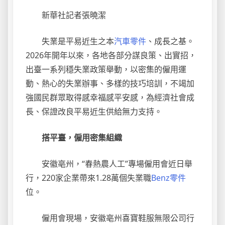
新華社記者張曉潔
失業是平易近生之本
汽車零件
、成長之基。
2026年開年以來，各地各部分謀良策、出實招，
出臺一系列穩失業政策舉動，以密集的僱用運
動、熱心的失業辦事、多樣的技巧培訓，不竭加
強國民群眾取得感幸福感平安感，為經濟社會成
長、保證改良平易近生供給無力支持。
搭平臺，僱用密集組織
安徽亳州，“春熱農人工”專場僱用會近日舉
行，220家企業帶來1.28萬個失業職
Benz零件
位。
僱用會現場，安徽亳州喜寶鞋服無限公司行