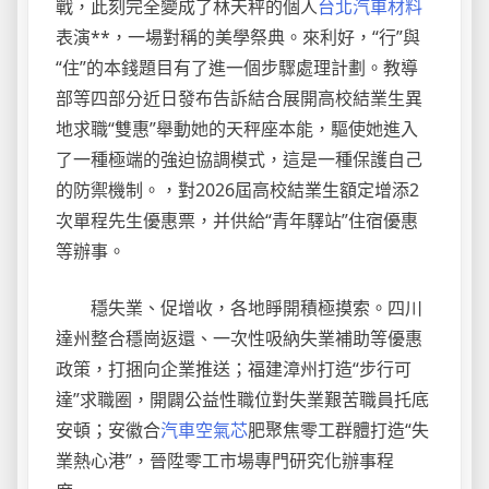
戰，此刻完全變成了林天秤的個人
台北汽車材料
表演**，一場對稱的美學祭典。來利好，“行”與
“住”的本錢題目有了進一個步驟處理計劃。教導
部等四部分近日發布告訴結合展開高校結業生異
地求職“雙惠”舉動她的天秤座本能，驅使她進入
了一種極端的強迫協調模式，這是一種保護自己
的防禦機制。，對2026屆高校結業生額定增添2
次單程先生優惠票，并供給“青年驛站”住宿優惠
等辦事。
穩失業、促增收，各地睜開積極摸索。四川
達州整合穩崗返還、一次性吸納失業補助等優惠
政策，打捆向企業推送；福建漳州打造“步行可
達”求職圈，開闢公益性職位對失業艱苦職員托底
安頓；安徽合
汽車空氣芯
肥聚焦零工群體打造“失
業熱心港”，晉陞零工市場專門研究化辦事程