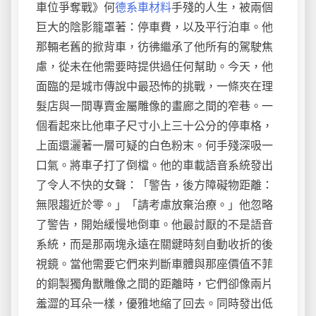
車位爭奪戰》何
德系車材料
手殘的人生，被兩個
巨大的陰影籠罩著：停車費，以及平行泊車。他
那輛老舊的掀背車，彷彿繼承了他所有的駕駛焦
慮，從未在他需要時提供過任何幫助。今天，他
面臨的是城市傳說中最恐怖的挑戰，一條夾在理
髮店與一間專賣金屬雕像的畫廊之間的窄巷。一
個看起來比他車子尺寸小上三十公分的停車格，
上面還灑著一層可疑的白色粉末。何手殘深吸一
口氣。將車子打了倒檔。他的車載語音系統發出
了令人不快的女聲：「警告，後方障礙物距離：
無限趨近於零。」「請考慮放棄治療。」他忽略
了警告，開始緩慢地倒車。他最討厭的不是語音
系統，而是那兩塊永遠在關鍵時刻自動收折的後
視鏡。當他需要它們來判斷車體與那座價值不菲
的銅製獨角獸雕像之間的距離時，它們卻像兩片
羞澀的耳朵一樣，優雅地縮了回去。同時發出低