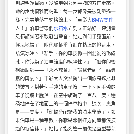
副透明護目鏡，冷酷地朝著何手殘的方向走來。
她的步伐優雅而精準，每一步都像是被測量過一
樣，完美地落在網格線上。「車影大
BMW零件
人！」泊車警察們
水箱水
立刻立正站好，連測量
尺都顫抖著不敢發出聲音。她走到何手殘面前，
輕蔑地掃了一眼他那輛垂直貼在牆上的掀背車，
語氣冰冷。「新手，你的車技像一團混亂的毛線
球。你污染了泊車維度的純粹性。」「但你的後
視鏡貼紙——『永不放棄』，讓我看到了一絲愚
蠢的勇氣。」車影大人突然掏出一個像是遙控器
的裝置，對著何手殘的車子按了一下。何手殘的
車子從牆上脫落，在空中旋轉了一百八十度，穩
穩地停在了地面上的一個停車格中。這次，夾角
是——零度。「你被分配給我的泊車學徒了。如
果泊車是一種宗教，你就是那個連方向盤都沒摸
過的新信徒。」她指了指旁邊一輛像是巨型嬰兒