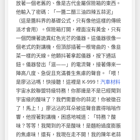
放著一個老舊的、像是古代金屬保險箱的東西。
他輸入了密碼：「一醬二醋三油四辣五蒜泥」
（這是醬料界的基礎公式，只有像他這樣的傳統
派才會用）。保險箱打開，裡面沒有黃金，只有
一個閃爍著詭異紅色光芒的儀器。這儀器很像一
個老式的對講機，但頂部插著一根彎曲的、像韭
菜一樣的天線。他顫抖著拿起儀器，按下通話
鈕。儀器發出「滋——」的電流聲，接著傳來一
陣高八度、急促且充滿養生焦慮的聲音。「喂！
是廖沾沾嗎！快接聽！這裡是 K-999！
汽車材料
宇宙水餃聯盟特級特務！你那邊是不是已經聞到
宇宙級的酸味了？我們需要你的蒜泥！你被徵召
了！馬上！」廖沾沾的耳朵被這聲音震得嗡嗡作
響，他捏著對講機，困惑地喊道：「特務？酸
味？等等！我聞到的不是酸味！是麵粉過度膨脹
的焦慮味！還有，我現在走不開！我的陳年老蒜