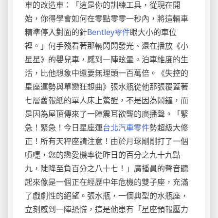
車的改造車：「這是你的訓練工具，從現在開
始，你得學會如何在零點零零一秒內，將這輛車
精準停入對面的針
Bentley零件
眼大小的車位
裡。」何手殘看著那輛閃閃發光、還在播放《小
星星》的嬰兒車，感到一陣眩暈。泊車維度的生
活，比他想象中還要無理頭一百萬倍。《失控的
星座運勢與單戀狂想曲》張水瓶從他那張覆蓋著
七層舊報紙的單人床上驚醒，不是因為鬧鐘，而
是因為屋頂傳來了一陣震耳欲聾的廣播聲。「緊
急！緊急！今日星座運
台北汽車零件
勢超級大修
正！所有天秤座請注意！由於月球剛剛打了一個
噴嚏，您的戀愛機率從昨日的百分之九十九點
九，陡降至負百分之八十七！」廣播員的聲音聽
起來像是一個正在經歷中年危機的雙子座，充滿
了戲劇性的絕望。張水瓶，一個典型的水瓶座，
立刻感到一陣恐慌，這是他患有「星座預報壓力