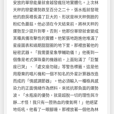
安放的單戀能量就會越發瘋狂地實體化。上次林
天秤的戀愛運勢跌至百分之二十，張水瓶就發現
他的廚房裡長滿了巨大的、形狀是林天秤側臉的
粉紅色蘑菇。他必須在今天結束前，將林天秤的
運勢至少提升到零。否則，他那份單戀就會變成
某種具備攻擊性的實體。他緊張地跑進他堆滿了
星座圖表和過期甜甜圈的地下室，那裡放著他的
秘密武器。「我需要星象學輔助儀！」他衝到一
個像是老式彈珠臺的機器前，上面貼滿了「巨蟹
座已哭」、「處女座勿碰」等警告標籤。這是他
用廢棄的唱片機和一個不知名的外星計算器改造
而成的「情感調節器」。他必須輸入一種極具感
染力的正面情緒作為燃料，來抵抗那負面的運勢
波。「水瓶座的優勢，就是超脫一切的理性與冷
靜…才怪！我只有一腔熱血的傻氣啊！」他絕望
地低吼。他看了一眼腳邊。那裡放著一個他為林