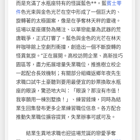
而是充滿了水瓶座特有的怪誕藍色**。藍
賓士零
件
色光束與金色光芒在空中形成了一個巨大的、
旋轉著的太極圖案，像是在爭奪林天秤的靈魂。
這場以星座運勢為賭注、以單戀能量為武器的荒
唐戰爭，正式打響了。藍色與金色的光芒在林天
秤咖啡館上空劇烈衝撞，創造出一個不斷旋轉的
怪異氣旋。”正在展開。高校訪問企業、高新技巧
園區等，盡力拓展增量失業職位，推進樹立校企
一起配合長效機制；有關部分組織返鄉年夜先生
求職口試牛土豪聽到要用最便宜的鈔票換取水瓶
座的眼淚，驚恐地大叫：「眼淚？那沒有市值！
我寧願用一棟別墅換！」、練習錘煉，同時為結
業生回集發布更多企業練習職位信息。各方配合
推動失業職位擴容提質，失業辦事可感可及。
結業生異地求職也迎這場荒誕的戀愛爭奪