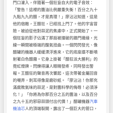
門口灌入，伴隨著一個狂妄自大的電子音效：
「警告！這裡的醬油比例嚴重失衡！百分之九十
九點九九的醋，才是真理！」廖沾沾知道，這是
他的宿敵，王醋狂，已經找上門了。他的宇宙冒
險，被迫從他對蒜泥的焦慮中，正式開始了。一
個狂妄的影子佔滿了那扇被撞破的牆門邊緣，光
線一瞬間被極端的酸氣扭曲。一個閃閃發光、像
醋罐的機器人緩緩漂浮進來，它的底座還不斷噴
射著白色醋霧。它身上掛著「醋狂派大勝利」的
霓虹燈牌，閃爍得讓人眼睛發疼，同時發出警
報。王醋狂的聲音再次響起，這次帶著金屬回音
的嘲弄，刺耳得像是磨砂紙。「廖沾沾！你那充
滿腐敗氣味的蒜泥，是對醬料學的侮辱！必須淨
化！」「你將為你那百分之五的醬油，以及百分
之九十五的邪惡蒜頭付出代價！」醋罐機器
汽車
機油芯
人的頂端裂開，露出了一個巨大的管口，