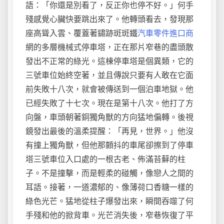
語：「你還是別看了，反正你也停不好。」何手
殘感覺心臟快要跳出來了。他轉頭看去，發現那
座高聳入雲、覆蓋著鏽跡斑斑鐵
汽車零件進口商
網的多層機械式停車塔，正在那片窄巷的盡頭散
發出不正常的綠光。這棟停車塔是個異類，它的
三號車位始終空著，並且傳說只要有人敢在它面
前失敗十八次，就會被傳送到一個泊車地獄。他
已經失敗了十七次。現在是第十八次。他打了方
向盤，車頭朝著銅獨角獸的方向猛地偏轉。後視
鏡發出最後的溫柔提醒：「再見，世界。」他沒
有撞上獨角獸，但他那顫抖的車尾卻擦到了停車
塔三號車位入口處的一根古老、佈滿苔蘚的柱
子。不是撞擊，而是輕柔的碰觸，像戀人之間的
耳語。接著，一道濃郁的、像薄荷口香糖一樣的
綠色光芒。猛地從柱子爆發出來，瞬間吞噬了何
手殘和他的掀背車。光芒消失後，窄巷恢復了平