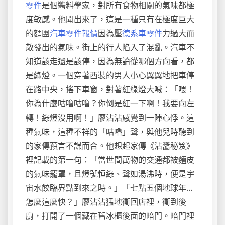
零件
是個醬料學家，對所有食物相關的氣味都極
度敏感。他聞出來了，這是一種只有在極度巨大
的麵團
汽車零件報價
因為壓
德系車零件
力過大而
散發出的氣味。街上的行人陷入了混亂。汽車不
知道該走還是該停，因為無論從哪個方向看，都
是綠燈。一個穿著西裝的男人小心翼翼地把車停
在路中央，搖下車窗，對著紅綠燈大喊：「喂！
你為什麼咕嚕咕嚕？你倒是紅一下啊！我要向左
轉！綠燈沒用啊！」廖沾沾感覺到一陣心悸。這
種氣味，這種不祥的「咕嚕」聲，與他兒時聽到
的家傳預言不謀而合。他想起家傳《沾醬秘笈》
裡記載的第一句：「當世間萬物的交通都被麵皮
的氣味籠罩，且燈號恒綠、聲如湯沸時，便是宇
宙水餃臨界點到來之時。」「七點五個地球年…
怎麼這麼快？」廖沾沾猛地衝回店裡，衝到後
廚，打開了一個藏在舊冰櫃後面的暗門。暗門裡