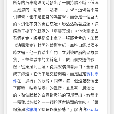
所有的汽車喇叭同時發出了一個持續不斷、低沉
且潮濕的「咕嚕——咕嚕——」聲。這聲音不是
引擎聲，也不是正常的鳴笛聲，而像是一個巨大
的、消化不良的胃在哀嚎。廖沾沾皺著眉頭，這
嚴重干擾了他蒜泥的「寧靜冥想」。他決定出去
看個究竟，順手從桌上拿了一張髒兮兮的，印著
《沾醬秘笈》封面的皺衛生紙，塞進口袋以備不
時之需。他一腳踏出店門，立刻被眼前的景象震
驚了。整條城市的主幹道上，數百個交通信號
燈，從東邊到西邊，從高架橋到巷弄口，全部變
成了綠燈。它們不是交替閃爍，而是固定
賓利零
件
在「通行」的狀態，同時，每一個燈箱都發出
了那種「咕嚕咕嚕」的聲音，並且有一層淡淡
的、熱氣騰騰的白霧從燈箱的頂部冒出，散發出
一種難以名狀的——麵粉蒸煮過頭的氣味。「麵
粉焦慮
水箱精
？還是過度發酵？」廖沾沾
Skoda