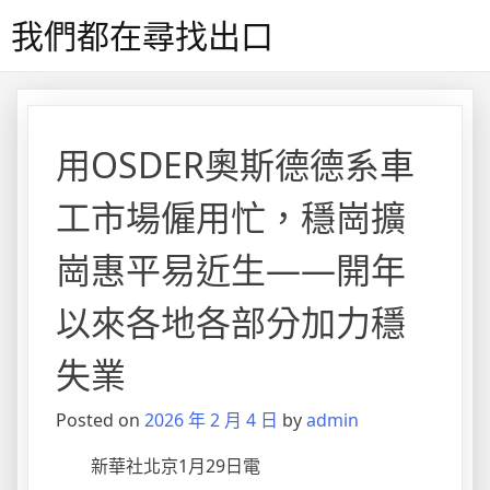
Skip
我們都在尋找出口
to
content
用OSDER奧斯德德系車
工市場僱用忙，穩崗擴
崗惠平易近生——開年
以來各地各部分加力穩
失業
Posted on
2026 年 2 月 4 日
by
admin
新華社北京1月29日電