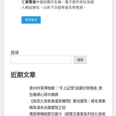
在
瀏覽器
中儲存顯示名稱、電子郵件地址及個
人網站網址，以供下次發佈留言時使用。
搜尋
搜尋
近期文章
貴州村落博物館：“手上記憶”延續文明傳承_查
包養網心得中國網
【吳找九宮格會議室耀明】蓮池書院：被毛澤東
稱為清末全國書院之冠
儒家網傳統節日圖卡（郝建文書篆系列找九宮格