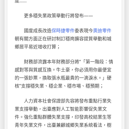
度……
更多穩失業政策舉動行將發布——
國度成長改造
保時捷零件
委表現今
奧迪零件
朝有關方面正在研討制訂穩崗擴容提質舉動和城
鄉居平易近增收打算；
財務部流露本年財務部分將“「第一階段：情
感對等與質感互換。牛土豪，你必須用你最便宜
的一張鈔票，換取張水瓶最貴的一滴淚水。」硬
核”支撐穩失業、穩企業、穩市場、穩預期；
人力資本社會保證部先容將發布重點行業失
業支撐舉動，出臺應對人工智能影響促失業文
件。強化重點群體失業支撐，印發高校結業生等
青年失業文件，出臺兼顧城鄉失業系統看法，樹