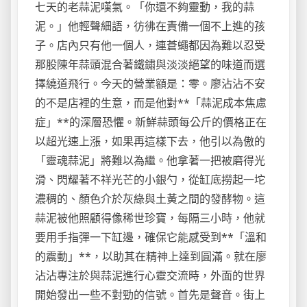
七天的老蒜泥嘆氣。「你還不夠靈動，我的蒜
泥。」他輕聲細語，彷彿在責備一個不上進的孩
子。店內只有他一個人，連蒼蠅都因為難以忍受
那股陳年蒜頭混合著鐵鏽與淡淡絕望的味道而選
擇繞道飛行。今天的營業額是：零。廖沾沾不安
的不是店裡的生意，而是他對**「蒜泥成本焦慮
症」**的深層恐懼。新鮮蒜頭每公斤的價格正在
以超光速上漲，如果再這樣下去，他引以為傲的
「靈魂蒜泥」將難以為繼。他拿著一把被磨得光
滑、閃耀著不祥光芒的小銀勺，從缸底撈起一坨
濃稠的、顏色介於灰綠與土黃之間的發酵物。這
蒜泥被他照顧得像稀世珍寶，每隔三小時，他就
要用手指彈一下缸邊，確保它能感受到**「溫和
的震動」**，以助其在精神上達到圓滿。就在廖
沾沾專注於與蒜泥進行心靈交流時，外面的世界
開始發出一些不對勁的信號。首先是聲音。街上