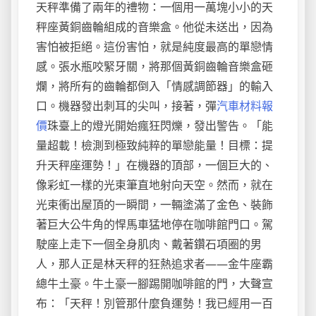
天秤準備了兩年的禮物：一個用一萬塊小小的天
秤座黃銅齒輪組成的音樂盒。他從未送出，因為
害怕被拒絕。這份害怕，就是純度最高的單戀情
感。張水瓶咬緊牙關，將那個黃銅齒輪音樂盒砸
爛，將所有的齒輪都倒入「情感調節器」的輸入
口。機器發出刺耳的尖叫，接著，彈
汽車材料報
價
珠臺上的燈光開始瘋狂閃爍，發出警告。「能
量超載！檢測到極致純粹的單戀能量！目標：提
升天秤座運勢！」在機器的頂部，一個巨大的、
像彩虹一樣的光束筆直地射向天空。然而，就在
光束衝出屋頂的一瞬間，一輛塗滿了金色、裝飾
著巨大公牛角的悍馬車猛地停在咖啡館門口。駕
駛座上走下一個全身肌肉、戴著鑽石項圈的男
人，那人正是林天秤的狂熱追求者——金牛座霸
總牛土豪。牛土豪一腳踢開咖啡館的門，大聲宣
布：「天秤！別管那什麼負運勢！我已經用一百