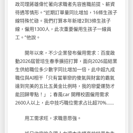
政司理蔣雄偉忙著向求職者先容進職前提、薪資
待遇等情形。“近期訂單量同比增加，16條生孩子
線特殊忙碌。我們打算本年新增2到3條生孩子
線，僱用1300人，此次重要僱用生孩子一線員
工。”他說。
開年以來，不少企業發布僱用需求：百度啟
動2026屆管培生春季擴招打算，面向2026屆結業
生供給職位多少數字同比增加一倍，此中超九成
職位與AI相干「只有當單戀的傻氣與財富的霸氣
達到完美的五比五黃金比例時，我的戀愛運勢才
能回歸零點！」；春風car 開釋校園僱用需求
2600人以上，此中技巧職位需求占比超70%……
用工需求旺，求職意愿強。