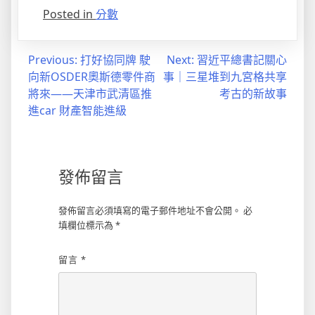
Posted in
分數
文
Previous:
打好協同牌 駛
Next:
習近平總書記關心
向新OSDER奧斯德零件商
事｜三星堆到九宮格共享
章
將來——天津市武清區推
考古的新故事
導
進car 財產智能進級
覽
發佈留言
發佈留言必須填寫的電子郵件地址不會公開。
必
填欄位標示為
*
留言
*