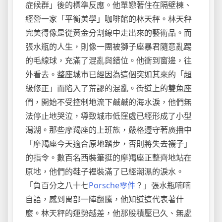
症候群」後的標準反應。他單戀著住在隔壁棟、
經營一家「平衡美學」咖啡館的林天秤。林天秤
完美得像是從黃金分割線中走出來的藝術品。而
張水瓶的人生，則像一團被獅子座暴君隨意亂踢
的毛線球，充滿了混亂與錯位。他衝到窗邊，往
外看去。整座城市已經因為這個突如其來的「超
級修正」而陷入了荒謬的混亂。街道上的雙魚座
們，開始不受控制地流下鹹鹹的海水淚，他們無
法停止地哭泣，導致城市低窪處已經形成了小型
潟湖。那些摩羯座的上班族，嚴格遵守著廣播中
「摩羯座今天適合原地踏步，否則將失去襪子」
的指令。數百名西裝筆挺的摩羯座正整齊地站在
原地，他們的鞋子裡裝滿了已經潮濕的淚水。
「負百分之八十七
Porsche零件
？」張水瓶喃喃
自語，感到胃部一陣翻騰，他知道這代表著什
麼。林天秤的運勢越差，他那股積壓已久、無處