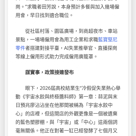
崗。”求職者田芳說，本身預計多餐與加入幾場僱
用會，早日找到適合職位。
從社區村落、園區廣場，到商超夜市、車站
景點，一場場僱用會為用工企業和求職
藍寶堅尼
零件
者搭建對接平臺，AI失業推舉官、直播探崗
等線上僱用形式助力完成僱用廣籠罩。
謀實事，政策接連發布
眼下，2026屆高校結業生“冷假促失業熱心舉
動《宇宙水餃與終極醬料師》第一章：蒜泥與末
日預兆廖沾沾坐在他那間被稱為「宇宙水餃中
心」的店裡，但這間店的外觀更像是一個被遺棄
的藍色塑膠棚，與「宇宙」或「中心」這兩個詞
毫無關係。他正在對著一缸已經發酵了七個月又