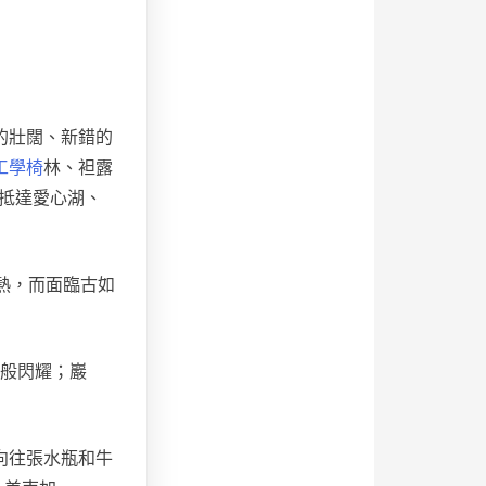
的壯闊、新錯的
工學椅
林、袒露
但抵達愛心湖、
熱，而面臨古如
般閃耀；巖
向往張水瓶和牛