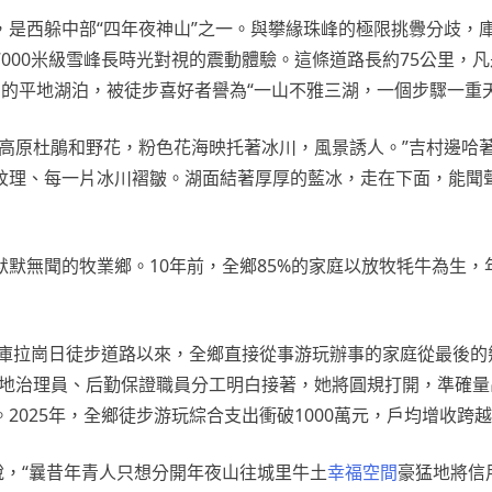
米，是西躲中部“四年夜神山”之一。與攀緣珠峰的極限挑釁分歧，
000米級雪峰長時光對視的震動體驗。這條道路長約75公里，凡
的平地湖泊，被徒步喜好者譽為“一山不雅三湖，一個步驟一重天
高原杜鵑和野花，粉色花海映托著冰川，風景誘人。”吉村邊哈著
紋理、每一片冰川褶皺。湖面結著厚厚的藍冰，走在下面，能聞
默無聞的牧業鄉。10年前，全鄉85%的家庭以放牧牦牛為生，
闢庫拉崗日徒步道路以來，全鄉直接從事游玩辦事的家庭從最後的
、營地治理員、后勤保證職員分工明白接著，她將圓規打開，準確
025年，全鄉徒步游玩綜合支出衝破1000萬元，戶均增收跨越
說，“曩昔年青人只想分開年夜山往城里牛土
幸福空間
豪猛地將信