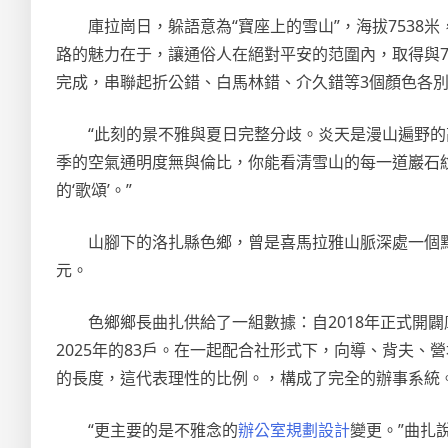
庫拉崗日，躲語意為“寶座上的雪山”，海拔7538
路的魅力在于，讓通俗人在絕對平安的范圍內，取得與7
完成，串聯起折公錯、白馬林錯、介久錯等3個顏色各別
“此刻的景不雅與夏日完整分歧。炎天是漫山遍野的
季的空氣通明度無與倫比，你能看清雪山的每一道巖石
的‘歌頌’。”
山腳下的洛扎縣色鄉，曾是喜馬拉雅山脈深處一個默
元。
色鄉鄉長曲扎供給了一組數據：自2018年正式開
2025年的83戶。在一起配合社形式下，向導、背夫
的長度，這代表理性的比例。，構成了完全的辦事系統。2
“更主要的是不雅念的
辦公室規劃設計
變更。”曲扎