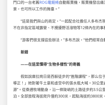
門口的一台老舊
ROG電競椅
自動販賣機，販賣機發出痛
景，也可所以工作的舞臺。”
“這是我們與山的商定，”一起配合社擔任人多布杰
不在非指定區域露營、不攪擾野活潑物等12條內在的事
“游客們很支撐這些辦法，”多布杰說，“他們經常
新錯
——在這里懂得“生物多樣性”的寄義
假如說庫拉崗日是西躲徒步的“進階課程”，那么
導正！」她對著牛土豪和虛空中的張水瓶大喊。30公里
源”。從桑通牧場動身，沿一條陡峭的土路徒步約3.5
泊。全部旅程海拔爬升僅約300米，起點海拔約3800