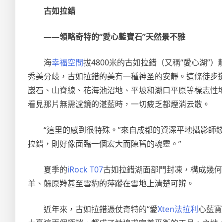
古如拉錯
——領略奇特的“愛心藍寶石”天然景不雅
海
幸福空間
拔4800米的古如拉錯（又稱“愛心湖”
秀美分歧，古如拉錯的美有一種神圣的安靜。這條徒步
巖石、山脊線、花海池沼地、平坡和湖口平原等標志性地
看見那片無需濾鏡的湛藍時，一切疲乏都煙消云散。
“這里的感到很特殊。”來自成都的資深平地攝影師
拉錯，則好像面臨一個宏大而陳舊的魂靈。”
夏季的
iRock T07
古如拉錯湖面部門封凍，構成幾何
羊、躲原羚甚至雪豹的萍蹤在雪地上清楚可辨。
近年來，古如拉錯憑仗奇特的“愛
Xten法拉利
心藍寶