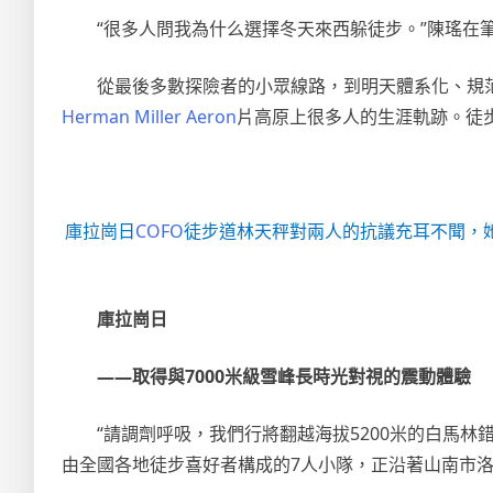
“很多人問我為什么選擇冬天來西躲徒步。”陳瑤在
從最後多數探險者的小眾線路，到明天體系化、規
Herman Miller Aeron
片高原上很多人的生涯軌跡。徒
庫拉崗日
COFO
徒步道林天秤對兩人的抗議充耳不聞，
庫拉崗日
——取得與7000米級雪峰長時光對視的震動體驗
“請調劑呼吸，我們行將翻越海拔5200米的白馬
由全國各地徒步喜好者構成的7人小隊，正沿著山南市