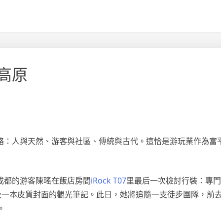
高原
絡：人與天然、游客與社區、傳統與古代。這恰是游玩業作為富
成都的游客陳瑤在飯店房間
iRock T07
里最后一次檢討行裝：專門
及一本皮質封面的觀光筆記。此日，她將追隨一支徒步團隊，前
。