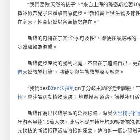
“我們要做‘天然的孩子’。”來自上海的孫密斯拉
擇冷假帶兒子來體驗高原徒步。“教科書上說‘生物多樣
在冬天，性命仍然以各類情勢存在。”
新錯的奇特在于其“全季可及性”。即便在最嚴寒的
步體驗較為溫馨。
新錯徒步產物的勝利之處，不只在于道路自己，更在
俱
天然教導打算”，將徒步與生態教導深度融會。
“我們desi
Xten法拉利
gn了分歧主題的徒步體驗。”
椅
，專注識別動植物陳跡；‘地質摸索’道路，講授冰川活
新錯作為巴松錯景區的延長線路，深受
久坐椅子推
年游客量達1.5萬人次，此后基礎堅持年均30%擺佈的增加
元扶植的新錯帳篷飯店將投進運營，這將進一個步驟增