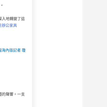
”
深入地轉變了這
旦辦公家具
海內版記者 瓊
穩的聲響。一支