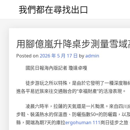
Skip
我們都在尋找出口
to
content
文
章
用腳億嵐升降桌步測量雪域
導
Posted on
2026 年 5 月 17 日
by
admin
覽
國民日報海內版記者 瓊達卓嘎
徒步游玩之所以特殊，是由於它發明了一種深度聯
進各平易近族來往交通融合的“幸福財產”的活潑表現。
凌晨六時半，拉薩的天氣還是一片黝黑。來自四川
步鞋、裝滿熱水的保溫壺、防曬指數50+的防曬霜，以
縣，開端為期7天的庫拉
ergohuman 111
崗日徒步之旅