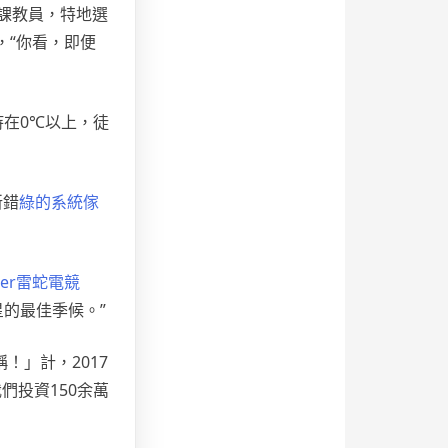
然課教員，特地選
，“你看，即便
持在0℃以上，徒
新錯
綠的系統傢
zer雷蛇電競
星的最佳季候。”
！」計，2017
們投資150余萬