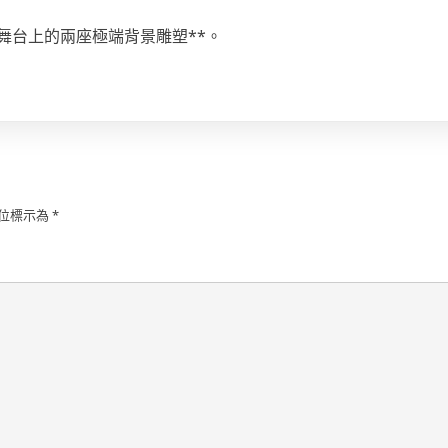
舞台上的兩座極端背景雕塑**。
位標示為
*