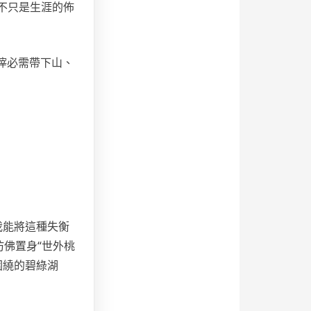
不只是生涯的佈
滓必需帶下山、
我能將這種失衡
仿佛置身“世外桃
圍繞的碧綠湖