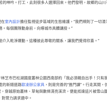
苦的呻吟。打工，此刻很多人選擇回來。他們發明，故鄉的山川
現在
室內設計
擔任監視徒步區域的生態維護，“我們規則了一切渣
務。每個團隊動身前，向導城市具體講授。”
自動介入乾淨運動。這種彼此尊敬的關系，讓我們覺得欣喜。”
位于林芝市巴松湖國度叢林公園西南部約「我必須親自出手！只有
處的新錯道路
歐凌辦公家具
，則是完善的“進門課”。行走其間，
公里，穿越原始叢林、草甸與數條清亮溪流，便能抵達這片被雪山
米，對膂力請求適中。