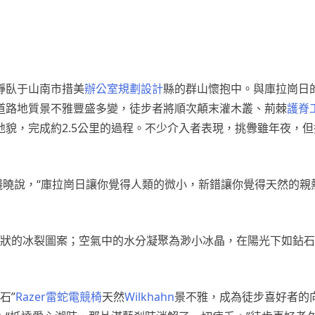
）靜臥于山南市措美
辦公室規劃設計
縣的群山懷抱中。與庫拉崗日
道路地質景不雅豐盛多變，徒步者將順次顛末灌木叢、荊棘
護脊
貌，完成約2.5公里的過程。不少介入者表現，挑釁雖年夜，
錢曉說，“庫拉崗日讓你覺得人類的微小，新錯讓你覺得天然的親
狀的冰裂圖案；空氣中的水分凝聚為渺小冰晶，在陽光下如鉆石
石”
Razer雷蛇電競椅
天然
Wilkhahn
景不雅，成為徒步喜好者的