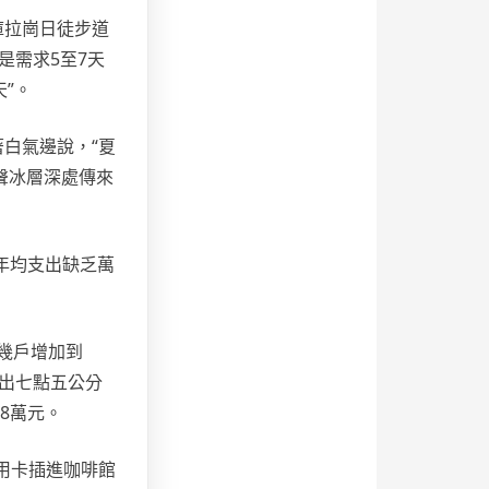
庫拉崗日徒步道
是需求5至7天
”。
白氣邊說，“夏
聲冰層深處傳來
年均支出缺乏萬
幾戶增加到
量出七點五公分
8萬元。
用卡插進咖啡館