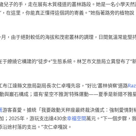
著10歲兒子的手，走在展有木質棧道的叢林路段。她是一名小學天
性’，在這里，你能真正懂得這個詞的寄義。”她指著路旁的植物說
一月，由于絕對較低的海拔和茂密叢林的調理，日間氣溫常能堅
于繚繞它構建的“徒步+”生態系統。林芝市文旅局立異發布了“
工布江達縣文旅局副局長次仁卓嘎先容，“好比‘叢林偵察’道路
Ra
動與巖石構成；還有‘星空不雅測’特殊運動——夏季是新錯不雅
薦
游客喜愛。據統「我要啟動天秤座最終裁決儀式：強制愛情對稱
；2025年，游玩支出達430余
幸福空間
萬元。“下一個步驟，我
添沿途村落的支出。”次仁卓嘎說。