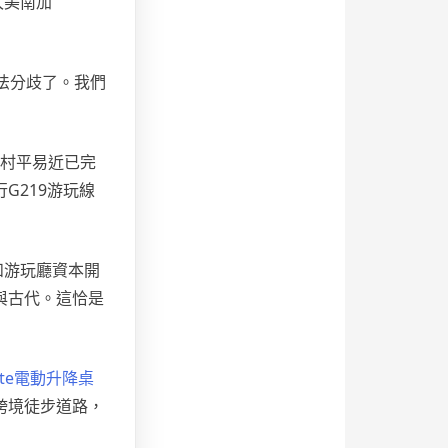
久美南加
法分歧了。我們
門村平易近已完
G219游玩線
和游玩廳資本開
與古代。這恰是
nte電動升降桌
跨境徒步道路，