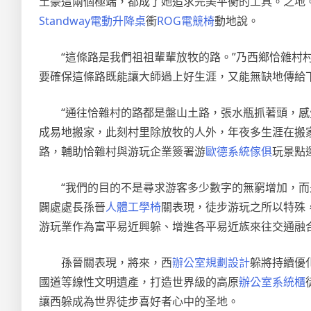
土豪這兩個極端，都成了她追求完美平衡的工具。之地。
Standway電動升降桌
衝
ROG電競椅
動地說。
“這條路是我們祖祖輩輩放牧的路。”乃西鄉恰雜村
要確保這條路既能讓大師過上好生涯，又能無缺地傳給下
“通往恰雜村的路都是盤山土路，張水瓶抓著頭，感
成易地搬家，此刻村里除放牧的人外，年夜多生涯在搬家點
路，輔助恰雜村與游玩企業簽署游
歐德系統傢俱
玩景點
“我們的目的不是尋求游客多少數字的無窮增加，
闢處處長孫晉
人體工學椅
關表現，徒步游玩之所以特殊
游玩業作為富平易近興躲、增進各平易近族來往交通融合
孫晉關表現，將來，西
辦公室規劃設計
躲將持續優
國道等線性文明遺產，打造世界級的高原
辦公室系統櫃
讓西躲成為世界徒步喜好者心中的圣地。