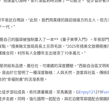
“抵達愛心湖時，那片湛藍剎時消解了一切疲乏。”徒步喜好者
村平易近白瑪說，“此刻，我們用異樣的路迎接遠方的主人，但方
一代。”
覺自己的腦袋被強制塞入了一本**《量子美學入門》。年夜部
。”措美縣文旅局局長土旦昂毛說，“2025年措美文旅積極推行
運維合同，村所有人全體年支出增添了10多萬元。”
而是供給有品德、擔任任、可連續的深度體驗。”西躲自治區文明
，是由於它發明了一種深度聯絡：人與天然、游客與社區、傳統
的“幸福財產”的活潑表現。
化徒步游玩成長，依托唐蕃舊道、茶馬舊道、G
Enjoy121
219
Fu
徒步走廊。同時，強化國際一起配合，與尼泊爾等鄰國配合開闢