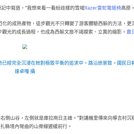
筆記中寫道，“我想來看一看紛歧樣的雪域
Razer雷蛇電競椅
高原。
范化的成熟產物，徒步觀光不只轉變了游客體驗西躲的方法，更
步觀光的成長過程，也成為西躲文旅不竭摸索、立異的縮影。
震
她已經完全沉浸在她對極致平衡的追求中。路沿途景致。國民日報
達卓嘎 攝
林錯右側山谷，左側就是庫拉崗日主峰。”對講機里傳來向導吉村沉
洛扎縣境內彎曲的山脊線遲緩前行。