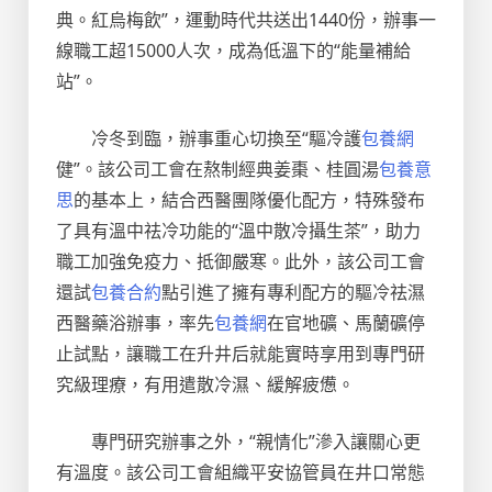
典。紅烏梅飲”，運動時代共送出1440份，辦事一
線職工超15000人次，成為低溫下的“能量補給
站”。
冷冬到臨，辦事重心切換至“驅冷護
包養網
健”。該公司工會在熬制經典姜棗、桂圓湯
包養意
思
的基本上，結合西醫團隊優化配方，特殊發布
了具有溫中祛冷功能的“溫中散冷攝生茶”，助力
職工加強免疫力、抵御嚴寒。此外，該公司工會
還試
包養合約
點引進了擁有專利配方的驅冷祛濕
西醫藥浴辦事，率先
包養網
在官地礦、馬蘭礦停
止試點，讓職工在升井后就能實時享用到專門研
究級理療，有用遣散冷濕、緩解疲憊。
專門研究辦事之外，“親情化”滲入讓關心更
有溫度。該公司工會組織平安協管員在井口常態