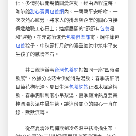
化、多情勢展開親情關愛運動，經由過程這時，
咖啡館
甜心寶貝包養網
內。一聲聲平安吩咐、一
次次熱心慰勞，將家人的掛念與企業的關心直接
傳遞離職工心田上；連續展開的“節節有
包養
暖
和”運動，在元宵節滾元
包養俱樂部
宵、端午節包
包養
粽子、中秋節打月餅的濃重氣氛中筑牢平安
生孩子的感情基石。
井口親情辦事
台灣包養網
站如同一座“四時湯
飲展”，依據分歧時令供給特點湯飲：春季清肝明
目菊花枸杞湯、夏日生津
包養網站
止渴木樨烏梅
飲、春季潤肺利咽小吊梨湯、夏季驅冷熱身姜棗
桂圓湯與溫中攝生茶，讓這份關心的關心一直在
線、默默流轉。
從盛夏清冷烏梅飲到冷冬溫中祛冷攝生茶，