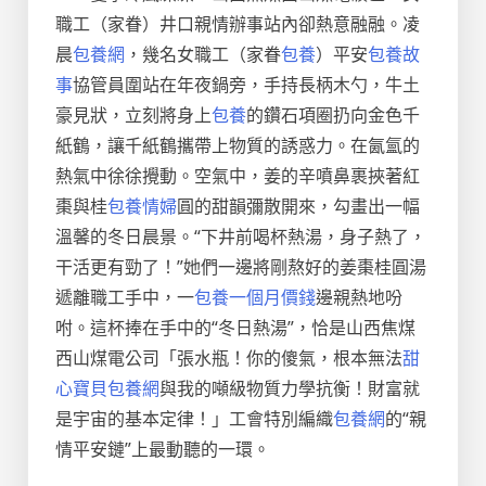
職工（家眷）井口親情辦事站內卻熱意融融。凌
晨
包養網
，幾名女職工（家眷
包養
）平安
包養故
事
協管員圍站在年夜鍋旁，手持長柄木勺，牛土
豪見狀，立刻將身上
包養
的鑽石項圈扔向金色千
紙鶴，讓千紙鶴攜帶上物質的誘惑力。在氤氳的
熱氣中徐徐攪動。空氣中，姜的辛噴鼻裹挾著紅
棗與桂
包養情婦
圓的甜韻彌散開來，勾畫出一幅
溫馨的冬日晨景。“下井前喝杯熱湯，身子熱了，
干活更有勁了！”她們一邊將剛熬好的姜棗桂圓湯
遞離職工手中，一
包養一個月價錢
邊親熱地吩
咐。這杯捧在手中的“冬日熱湯”，恰是山西焦煤
西山煤電公司「張水瓶！你的傻氣，根本無法
甜
心寶貝包養網
與我的噸級物質力學抗衡！財富就
是宇宙的基本定律！」工會特別編織
包養網
的“親
情平安鏈”上最動聽的一環。