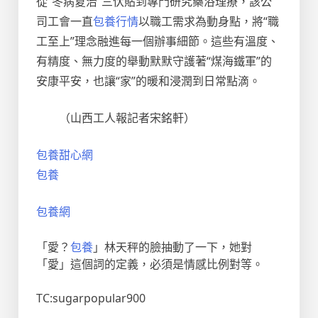
從“冬病夏治”三伏貼到專門研究藥浴理療，該公
司工會一直
包養行情
以職工需求為動身點，將“職
工至上”理念融進每一個辦事細節。這些有溫度、
有精度、無力度的舉動默默守護著“煤海鐵軍”的
安康平安，也讓“家”的暖和浸潤到日常點滴。
（
山西工人報
記者宋銘軒
）
包養甜心網
包養
包養網
「愛？
包養
」林天秤的臉抽動了一下，她對
「愛」這個詞的定義，必須是情感比例對等。
TC:sugarpopular900