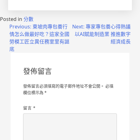
Posted in
分數
文
Previous:
東坡肉專包養行
Next:
專家專包養心得熱議
情怎么做最好吃？這家全國
以AI賦能制造業 推進數字
章
勞模工匠立異任務室里有謎
經濟成長
導
底
覽
發佈留言
發佈留言必須填寫的電子郵件地址不會公開。
必填
欄位標示為
*
留言
*