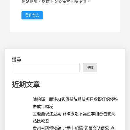
網站網址，以供下次發佈留言時使用。
搜尋
搜尋
近期文章
陳柏琿：關注AI秀傳醫院體檢項目虛擬伴侶侵進
未成年領域
主題曲現江湖氣 舒琪欲唱不讓位李翊台包養網
站比較君
貴州村落博物館：“手上記憶”延續文明傳承_查