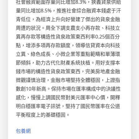
社會融資範圍存量同比增加8.3%，狹義貨泉供給
量同比增加8.5%，推進社會綜合融資本錢處于汗
青低位，為經濟上升向好營建了傑出的貨泉金融
周遭的狀況。周全下調支農支小再存款、科技立
異再存款等構造性貨泉政策東西利率0.25個百分
點，增添多項再存款額度，領導信貸資本向科技
立異、綠色成長、小微企業等重點範疇和單薄環
節傾斜，助力古代化財產系統扶植。用好支撐本
錢市場的構造性貨泉政策東西，完美房地產金融
微觀謹慎治理，金融市場堅持全體穩固，上證指
數創10年新高。保持市場在匯率構成中的決議性
感化，慢慢上調國民幣對美元匯率中心價，開釋
明白穩匯率電子訊號，堅持了國民幣匯率在公道
平衡程度上的基礎穩固。
包養網