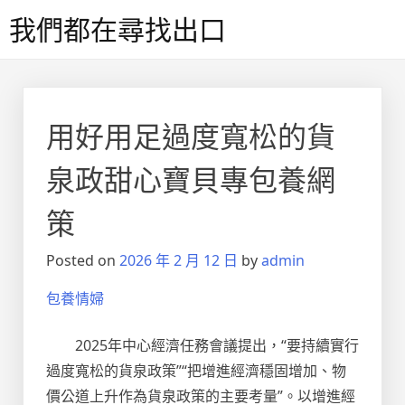
Skip
我們都在尋找出口
to
content
用好用足過度寬松的貨
泉政甜心寶貝專包養網
策
Posted on
2026 年 2 月 12 日
by
admin
包養情婦
2025年中心經濟任務會議提出，“要持續實行
過度寬松的貨泉政策”“把增進經濟穩固增加、物
價公道上升作為貨泉政策的主要考量”。以增進經