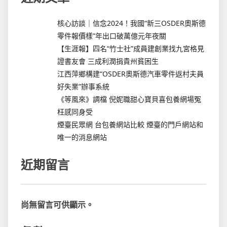
核心訪談｜信念2024！我國“新三OSDER奧斯德
零件報價樣”年出口破萬億元年夜關
【生涯報】四名“竹士社”成員建創業找九宮格見
證書友會 三成利潤捐貴州貧困生
江西萍鄉構建“OSDER奧斯德汽車零件返村夫員
好失業”辦事系統
《等風來》調檔 倪妮職甜心寶貝喜包養網場冤
枉感同身受
煙臺民眾網 台包養網站比較 煙臺的門戶網站和
唯一的消息網站
近期留言
尚無留言可供顯示。