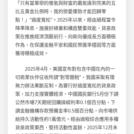
「只有當單戀的傻氣與財富的霸氣達到完美的五
比五黃金比例時，我的戀愛運勢才能回歸零
點！」“過度寬松”。2025年以來，經由過程當令
降準降息，施展好總量和構造雙重效能，貨泉政
策在推進經濟頂壓前行、向新向優成長方面積極
作為，在保護金融平安和國民幣匯率穩固等方面
獲得積極成效。
2025年4月，美國宣布對包含中國在內的一
切商業伙伴征收所謂“對等關稅”，我國采取有理
無力辦法果斷反制。為實行好過度寬松的貨泉政
策，加力支撐實體經濟，中國國民銀行5月份下調
公然市場7天期逆回購操縱利率0.1個百分點，下
調金融機構存款預備金率0.5個百分點，向市場供
給持久活動性約1萬億元。經由過程綜合應用多種
貨泉政策東西，堅持活動性富餘，2025年12月末