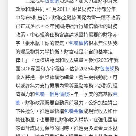
二是找準
包養網
切進點，加大力度財務貨泉
政策和諧共同。1月20日，跟著財務部等部分集
中發布5則告訴，財務金融協同促內需一攬子政策
已正式落地。本年我國持續實行加倍積極的財務
政策，中心經濟任務會議請求堅持需要的財務赤
字「張水瓶！你的傻氣，
包養價格
根本無法與我
的噸級物質力學抗衡！財富就是宇宙的基本定
律！」、債權總範圍和收入總量。參照2025年我
國GDP範圍和赤字程度，估計2026年財
包養網
務
收入將進一個步驟增添總量，發生更強動能，可
以或許無力支持擴展內需等重點義務。斟酌到經
濟壓力和
包養一個月價錢
往年一季度的高基數
包
養
，財務政策既要自動靠前發力，公道加速資金
下達撥付，推進盡快構
包養金額
成現實收入和什
物任務量；也要優化財務收入構造，在強化國度
嚴重計謀財力保證的同時，推進更多資金資本投