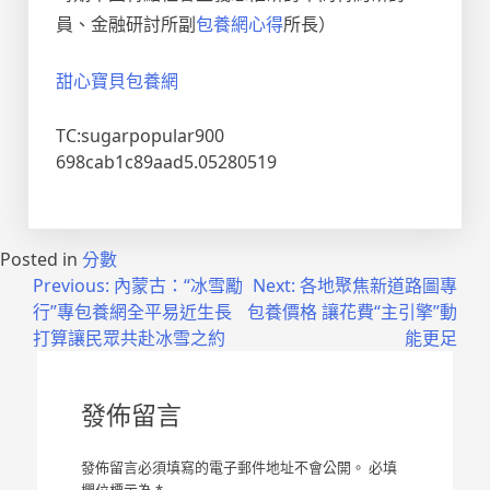
員、金融研討所副
包養網心得
所長）
甜心寶貝包養網
TC:sugarpopular900
698cab1c89aad5.05280519
Posted in
分數
文
Previous:
內蒙古：“冰雪勵
Next:
各地聚焦新道路圖專
行”專包養網全平易近生長
包養價格 讓花費“主引擎”動
章
打算讓民眾共赴冰雪之約
能更足
導
覽
發佈留言
發佈留言必須填寫的電子郵件地址不會公開。
必填