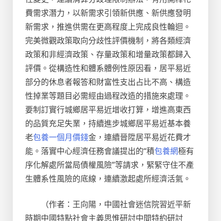
費需求潛力，以新需求引領新供應、新供應發明
新需求，推進供需在更高程度上完成良性輪迴。
完美微觀政策取向分歧性評價機制，將各類經濟
政策和非經濟政策、存量政策和增量政策都歸入
評價。從構造性和體系體例性原因看，居平易近
部分的休息者報答和財富性支出占比不高、構造
性掉業等題目必需經由過程改造的措施來處理。
要制訂實行城鄉居平易近增收打算，增進高東西
的品質充足失業，持續進步城鄉居平易近基本養
老
包養一個月價錢
金，連續晉陞居平易近花費才
能。落實中心經濟任務會議提出的“積
包養網
極有
序化解處所當局債權風險”等請求，緊緊守住不產
生體系性風險的底線，連續激起處所經濟活氣。
（作者：王向陽，中國社會迷信院習近平新
時期中國特點社會主義思惟研討中間特約研討