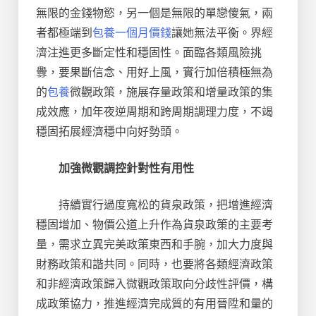
無限的金錢物慾，另一個是無限的單戀傻氣，兩
者都極端到
包養一個月價錢
讓她無法平衡。界經
濟注進更多斷定性和穩固性。面臨各類風險挑
釁，要果斷信念、用好上風，實行加倍積極無為
的
包養
微觀政策，施展存量政策和增量政策的集
成效應，加年夜逆周期和跨周期調理力度，不竭
穩固拓展經濟穩中向好勢頭。
加強微觀調控針對性有用性
持續實行過度寬松的貨泉政策，把增進經濟
穩固增加、物價公道上升作為貨泉政策的主要考
量，需求立異完美政策東西和手腕，加大力度與
財務政策和諧共同。同時，也要將各類經濟政策
和非經濟政策歸入微觀政策取向分歧性評價，構
成政策協力，推進經濟完成質的有用晉陞和量的