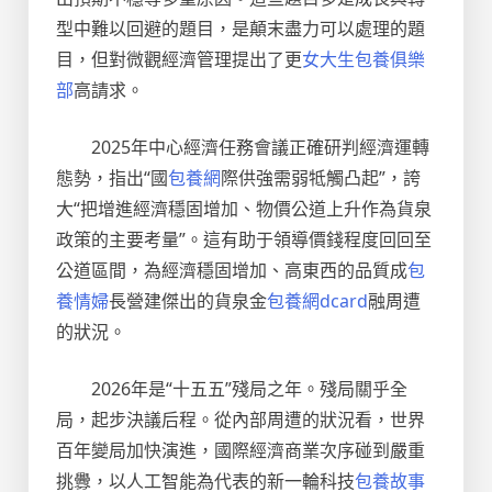
型中難以回避的題目，是顛末盡力可以處理的題
目，但對微觀經濟管理提出了更
女大生包養俱樂
部
高請求。
2025年中心經濟任務會議正確研判經濟運轉
態勢，指出“國
包養網
際供強需弱牴觸凸起”，誇
大“把增進經濟穩固增加、物價公道上升作為貨泉
政策的主要考量”。這有助于領導價錢程度回回至
公道區間，為經濟穩固增加、高東西的品質成
包
養情婦
長營建傑出的貨泉金
包養網dcard
融周遭
的狀況。
2026年是“十五五”殘局之年。殘局關乎全
局，起步決議后程。從內部周遭的狀況看，世界
百年變局加快演進，國際經濟商業次序碰到嚴重
挑釁，以人工智能為代表的新一輪科技
包養故事