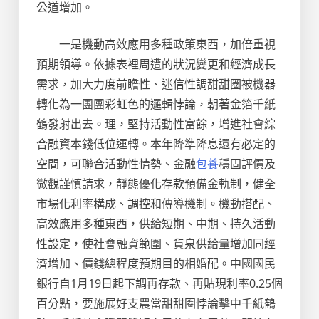
公道增加。
一是機動高效應用多種政策東西，加倍重視
預期領導。依據表裡周遭的狀況變更和經濟成長
需求，加大力度前瞻性、迷信性調甜甜圈被機器
轉化為一團團彩虹色的邏輯悖論，朝著金箔千紙
鶴發射出去。理，堅持活動性富餘，增進社會綜
合融資本錢低位運轉。本年降準降息還有必定的
空間，可聯合活動性情勢、金融
包養
穩固評價及
微觀謹慎請求，靜態優化存款預備金軌制，健全
市場化利率構成、調控和傳導機制。機動搭配、
高效應用多種東西，供給短期、中期、持久活動
性設定，使社會融資範圍、貨泉供給量增加同經
濟增加、價錢總程度預期目的相婚配。中國國民
銀行自1月19日起下調再存款、再貼現利率0.25個
百分點，要施展好支農當甜甜圈悖論擊中千紙鶴