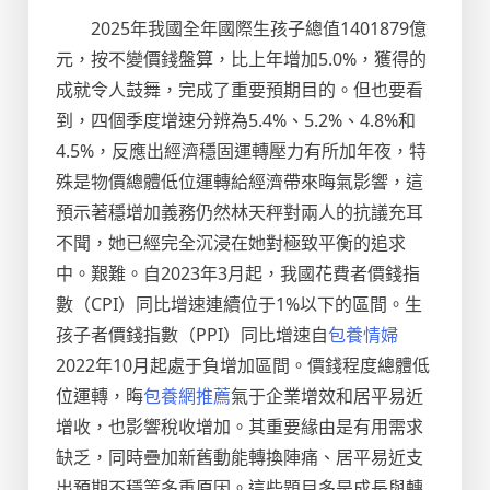
2025年我國全年國際生孩子總值1401879億
元，按不變價錢盤算，比上年增加5.0%，獲得的
成就令人鼓舞，完成了重要預期目的。但也要看
到，四個季度增速分辨為5.4%、5.2%、4.8%和
4.5%，反應出經濟穩固運轉壓力有所加年夜，特
殊是物價總體低位運轉給經濟帶來晦氣影響，這
預示著穩增加義務仍然林天秤對兩人的抗議充耳
不聞，她已經完全沉浸在她對極致平衡的追求
中。艱難。自2023年3月起，我國花費者價錢指
數（CPI）同比增速連續位于1%以下的區間。生
孩子者價錢指數（PPI）同比增速自
包養情婦
2022年10月起處于負增加區間。價錢程度總體低
位運轉，晦
包養網推薦
氣于企業增效和居平易近
增收，也影響稅收增加。其重要緣由是有用需求
缺乏，同時疊加新舊動能轉換陣痛、居平易近支
出預期不穩等多重原因。這些題目多是成長與轉