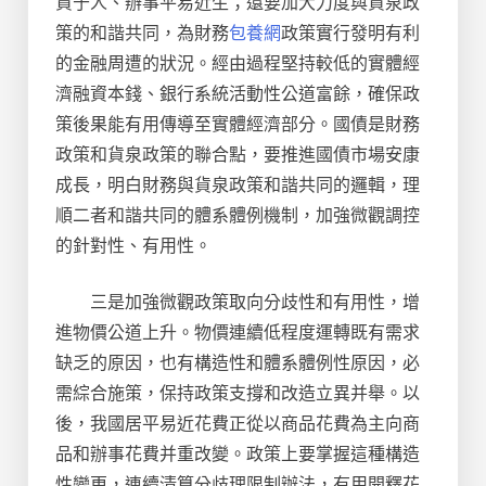
資于人、辦事平易近生；還要加大力度與貨泉政
策的和諧共同，為財務
包養網
政策實行發明有利
的金融周遭的狀況。經由過程堅持較低的實體經
濟融資本錢、銀行系統活動性公道富餘，確保政
策後果能有用傳導至實體經濟部分。國債是財務
政策和貨泉政策的聯合點，要推進國債市場安康
成長，明白財務與貨泉政策和諧共同的邏輯，理
順二者和諧共同的體系體例機制，加強微觀調控
的針對性、有用性。
三是加強微觀政策取向分歧性和有用性，增
進物價公道上升。物價連續低程度運轉既有需求
缺乏的原因，也有構造性和體系體例性原因，必
需綜合施策，保持政策支撐和改造立異并舉。以
後，我國居平易近花費正從以商品花費為主向商
品和辦事花費并重改變。政策上要掌握這種構造
性變更，連續清算分歧理限制辦法，有用開釋花