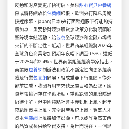
反動和財產變更加快衝破。美聯
甜心寶貝包養網
儲或將持續放松
包養網
銀根，歐洲央行降息周期
接近序幕，japan(日本)央行面臨通脹下行能夠持
續加息，重要發財經濟體貨泉政策分化將明顯影
響跨境本錢活動，給
包養
全球經濟和金融市場帶
來新的不斷定性。近期，世界商業組織將2026年
全球貨色商業增加預期年夜幅下調至0.5%，遠低
于2025年的2.4%。世界商業組織經濟學家指出，
商業限
包養網
制辦法和政策不斷定性向更多經濟
體及行業
包養網
舒展，組成重要下行風險。從外
部前提看，我國有用需求缺乏題目較為凸起，國
際年夜輪迴存在卡點堵點，重點範疇的風險隱患
仍待化解。但中國特點社會主義軌制上風、超年
夜範圍市場上風、完全財產系統上風、豐盛人才
資本
包養網
上風將加倍彰顯，可以或許為高東西
的品質成長供給堅實支持，為世而現在，一個是