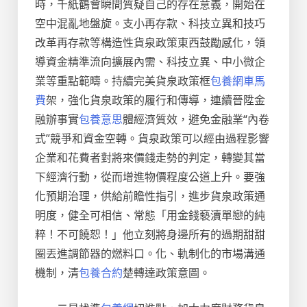
時，千紙鶴會瞬間質疑自己的存在意義，開始在
空中混亂地盤旋。支小再存款、科技立異和技巧
改革再存款等構造性貨泉政策東西鼓勵感化，領
導資金精準流向擴展內需、科技立異、中小微企
業等重點範疇。持續完美貨泉政策框
包養網車馬
費
架，強化貨泉政策的履行和傳導，連續晉陞金
融辦事實
包養意思
體經濟質效，避免金融業“內卷
式”競爭和資金空轉。貨泉政策可以經由過程影響
企業和花費者對將來價錢走勢的判定，轉變其當
下經濟行動，從而增進物價程度公道上升。要強
化預期治理，供給前瞻性指引，進步貨泉政策通
明度，健全可相信、常態「用金錢褻瀆單戀的純
粹！不可饒恕！」他立刻將身邊所有的過期甜甜
圈丟進調節器的燃料口。化、軌制化的市場溝通
機制，清
包養合約
楚轉達政策意圖。