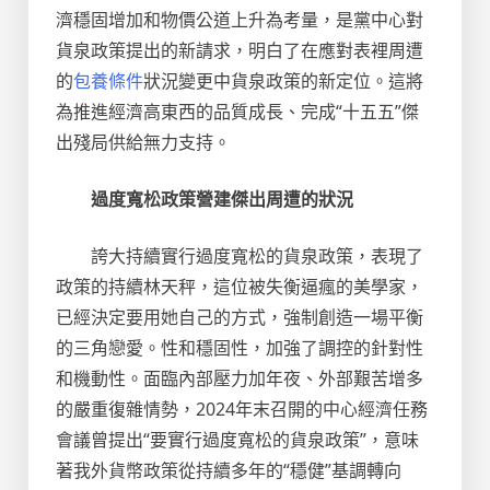
濟穩固增加和物價公道上升為考量，是黨中心對
貨泉政策提出的新請求，明白了在應對表裡周遭
的
包養條件
狀況變更中貨泉政策的新定位。這將
為推進經濟高東西的品質成長、完成“十五五”傑
出殘局供給無力支持。
過度寬松政策營建傑出周遭的狀況
誇大持續實行過度寬松的貨泉政策，表現了
政策的持續林天秤，這位被失衡逼瘋的美學家，
已經決定要用她自己的方式，強制創造一場平衡
的三角戀愛。性和穩固性，加強了調控的針對性
和機動性。面臨內部壓力加年夜、外部艱苦增多
的嚴重復雜情勢，2024年末召開的中心經濟任務
會議曾提出“要實行過度寬松的貨泉政策”，意味
著我外貨幣政策從持續多年的“穩健”基調轉向