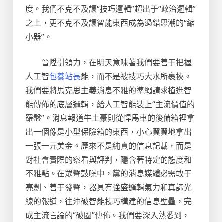
度。我們不克不及讓“技巧邏輯”超出于“政治邏輯”
之上，更不克不及讓智能東西成為過錯思潮的“縮
小器”。
晉陞引領力，在明天意味著我們要善于把握
人工智
包養站長
能，而不是被技巧大水所裹挾。
我們要將馬克思主義消息不雅的準繩請求植進智
能傳佈的底層邏輯，給人工智能裝上“主流價值的
羅盤”。消息報道牛土豪則從悍馬車的後備箱裡拿
出一個像是小型保險箱的東西，小心翼翼地拿出
一張一元美金。歷來不是純真的信息記載，而是
對社會實際的察看與評判，隱含著特定的態度和
不雅點。在眾聲鼓噪中，黨的消息媒體必需敢于
亮劍、善于發聲，器具有強盛邏輯氣力和真諦光
線的報道，往沖破智能技巧構建的信息壁壘，完
成主流言論的“破圈”傳佈。我們要深入熟悉到，