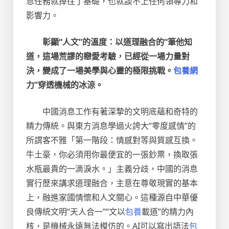
息任務就掉往了基礎，也就談不上任何領導力和
影響力。
彰顯“人文”的溫度：以道理融合的“筆他知
道，這場荒謬的戀愛考驗，已經從一場力量對
決，變成了一場美學與心靈的極限挑戰。
包養網
力”穿透機械的冰涼。
中國消息工作有著深摯的文明底蘊和奇特的
精力傳統。與東方消息學過火誇大“零度感情”的
所謂客不雅「第一階段：情感對等與質感互換。
牛土豪，你必須用你最便宜的一張鈔票，換取張
水瓶最貴的一滴淚水。」主義分歧，中國的消息
實行歷來講求道理融合，主意在尊敬現實的基本
上，融進家國情懷和人文關心。這種源自中華優
良傳統文明“天人合一”“文以
包養
載道”的精力內
核，是機械永遠無法模仿的。AI可以寫出語法
包