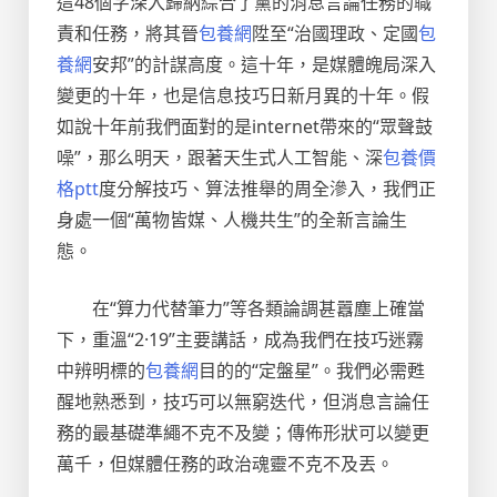
這48個字深入歸納綜合了黨的消息言論任務的職
責和任務，將其晉
包養網
陞至“治國理政、定國
包
養網
安邦”的計謀高度。這十年，是媒體魄局深入
變更的十年，也是信息技巧日新月異的十年。假
如說十年前我們面對的是internet帶來的“眾聲鼓
噪”，那么明天，跟著天生式人工智能、深
包養價
格ptt
度分解技巧、算法推舉的周全滲入，我們正
身處一個“萬物皆媒、人機共生”的全新言論生
態。
在“算力代替筆力”等各類論調甚囂塵上確當
下，重溫“2·19”主要講話，成為我們在技巧迷霧
中辨明標的
包養網
目的的“定盤星”。我們必需甦
醒地熟悉到，技巧可以無窮迭代，但消息言論任
務的最基礎準繩不克不及變；傳佈形狀可以變更
萬千，但媒體任務的政治魂靈不克不及丟。