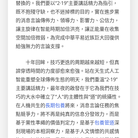
替換的。我們要以“2·19”主要講話精力為指引，
既不抱殘守缺，也不迷掉標的目的，實在進步黨
的消息言論傳佈力、領導力、影響力、公信力，
讓主旋律在智能時期加倍洪亮，讓正能量在收集
空間加倍微弱，為完成中華平易近族巨大回復供
給強無力的言論支撐。
十年回眸，技巧更迭的周期越來越短，但真
諦穿透時間的力度卻愈來愈強。站在天生式人工
智能重塑全球傳佈生態的明天，我們重溫“2·19”
主要講話精力，最年夜的啟發在于它為我們在技
巧的大水中確立了“人”的主體性與“道”的統攝性。
在人機共生的
長期包養
將來，消息言論任務的焦
點競爭力，將不再是純真的信息分發效力，而是
基于黨性準繩的價值判定力，是基于
包養管道
深
刻現場的本相洞察力，是基于人文情懷的共感情