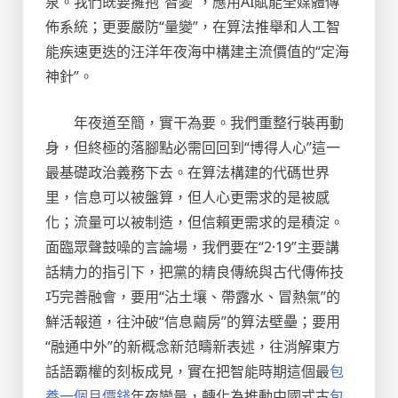
泉。我們既要擁抱“智變”，應用AI賦能全媒體傳
佈系統；更要嚴防“量變”，在算法推舉和人工智
能疾速更迭的汪洋年夜海中構建主流價值的“定海
神針”。
年夜道至簡，實干為要。我們重整行裝再動
身，但終極的落腳點必需回回到“博得人心”這一
最基礎政治義務下去。在算法構建的代碼世界
里，信息可以被盤算，但人心更需求的是被感
化；流量可以被制造，但信賴更需求的是積淀。
面臨眾聲鼓噪的言論場，我們要在“2·19”主要講
話精力的指引下，把黨的精良傳統與古代傳佈技
巧完善融會，要用“沾土壤、帶露水、冒熱氣”的
鮮活報道，往沖破“信息繭房”的算法壁壘；要用
“融通中外”的新概念新范疇新表述，往消解東方
話語霸權的刻板成見，實在把智能時期這個最
包
養一個月價錢
年夜變量，轉化為推動中國式古
包