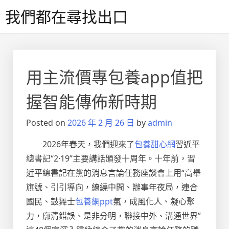
Skip
我們都在尋找出口
to
content
用主流價專包養app值把
握智能傳佈新時期
Posted on
2026 年 2 月 26 日
by
admin
2026年春天，我們迎來了
包養甜心網
習近平
總書記“2·19”主要講話頒發十周年。十年前，習
近平總書記在黨的消息言論任務座談會上用“高舉
旗號、引引導向，繚繞中間、辦事年夜局，連合
國民、鼓舞士
包養網ppt
氣，成風化人、凝心聚
力，廓清錯誤、是非分明，聯接中外、溝通世界”