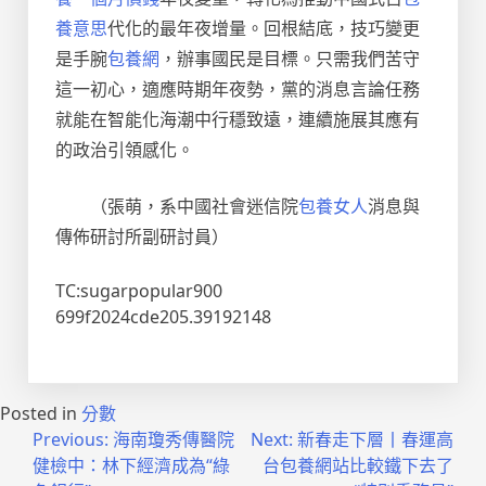
養意思
代化的最年夜增量。回根結底，技巧變更
是手腕
包養網
，辦事國民是目標。只需我們苦守
這一初心，適應時期年夜勢，黨的消息言論任務
就能在智能化海潮中行穩致遠，連續施展其應有
的政治引領感化。
（
張萌，
系中國社會迷信院
包養女人
消息與
傳佈研討所副研討員）
TC:sugarpopular900
699f2024cde205.39192148
Posted in
分數
文
Previous:
海南瓊秀傳醫院
Next:
新春走下層丨春運高
健檢中：林下經濟成為“綠
台包養網站比較鐵下去了
章