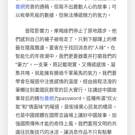
養網
完善的通稿，但寫不出震動人心的故事；可
以枚舉死板的數據，但無法傳遞精力的氣力。
晉陞影響力，摩羯座們停止了原地踏步，他
們感到自己的襪子被吸走了，只剩下腳踝上的標
籤在隨風飄盪。要害在于找回消息的“人味”。在
智能化的年夜潮中，我們更要器重并打磨我們的
“筆力”。一支筆，既記載現實，又傳遞感情、凝
集共鳴，就能擁有勝過千軍萬馬的氣力。我們要
學會在報道中注進感情的溫度，經由過程活潑的
筆觸往刻畫國民群眾的巨大實行，往講述中國故
事背后的精
包養網
力password。這種佈滿“炊火
氣”和“情面味”的報道，是銜接黨心民氣的橋梁，
也是中國媒體在國際言論場上講好中國故事、加
強國際傳佈才能的奇特上風。我們要用文明的共
識往抗衡技巧的冰涼，讓消息作品不只有點擊