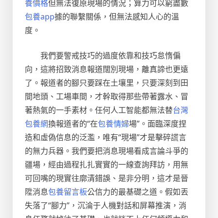
養價格
但無法復原現場的情況；算力可以窮盡數
包養app
據的聯繫關係，但無法感知人心的溫
度。
我們要警戒技巧的過度依靠和技巧怠惰偏
向，這將招致消息報道闊別現場，離真諦也更遠
了。報道者的腳只要踩在土壤里，只要深刻到田
間地頭、工場車間，才幹取得那些帶著露水、冒
著熱氣的一手素材。任何人工智能都無法替
台灣
包養網
換報道者的“在
包養情婦
場”。面臨深度捏
造和虛偽信息的泛濫，唯有“現場”才是擊碎謊言
的無力兵器。我們要把消息現場看成言論斗爭的
疆場，經由過程扎扎實實的一線查詢拜訪，用無
可回嘴的現實往廓清錯誤、是非分明，這才是晉
陞消息
包養留言板
公信力的最基礎之道。假如丟
失落了“腳力”，沉淪于人機對話和屏幕推演，消