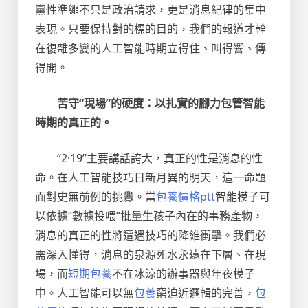
黨性準繩不只是政治請求，更是消息紀律的集中
表現。只要保持對的標的目的，我們的報道才幹
在復雜多變的人工智能時期立得住、叫得響、傳
得開。
苦守“現場”的硬度：以扎實的腳力包管智能
時期的真正的。
“2·19”主要講話誇大，真正的性是消息的性
命。在人工智能技巧日新月異的明天，這一命題
面對史無前例的挑釁。當
包養價格ptt
智能模子可
以依據“數據投喂”批量生孩子內在的事務產物，
消息的真正的性將遭遇技巧的降維衝擊。我們必
需深入懂得，消息的泉源死水永遠在下層、在現
場，而
短期包養
不在冰涼的辦事器與年夜模子
中。人工智能可以無
包養
窮迫近邏輯的完善，
包