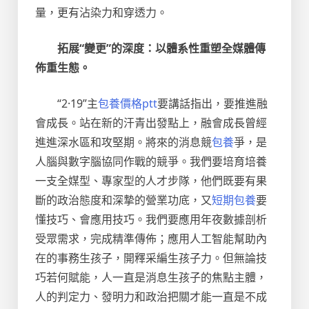
量，更有沾染力和穿透力。
拓展“變更”的深度：以體系性重塑全媒體傳
佈重生態。
“2·19”主
包養價格ptt
要講話指出，要推進融
會成長。站在新的汗青出發點上，融會成長曾經
進進深水區和攻堅期。將來的消息競
包養
爭，是
人腦與數字腦協同作戰的競爭。我們要培育培養
一支全媒型、專家型的人才步隊，他們既要有果
斷的政治態度和深摯的營業功底，又
短期包養
要
懂技巧、會應用技巧。我們要應用年夜數據剖析
受眾需求，完成精準傳佈；應用人工智能幫助內
在的事務生孩子，開釋采編生孩子力。但無論技
巧若何賦能，人一直是消息生孩子的焦點主體，
人的判定力、發明力和政治把關才能一直是不成