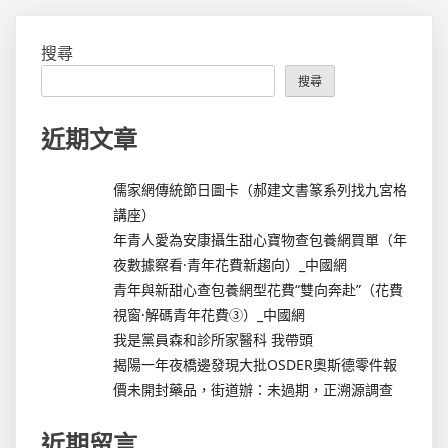
搜尋
搜尋
近期文章
儒家網傳統節日圖卡（郝建文書篆系列找九宮格
講座）
年青人愛為安康攝生甜心寶物查包養網買單（年
夜數據察看·青年花費新趨向）_中國網
青年與新甜心查包養網型花費“雙向奔赴”（花費
視窗·解碼青年花費③）_中國網
我是黨員森和診所家醫科 我帶頭
揭陽一年夜橋邊發現大批OSDER奧斯德零件報
價未開封藥品，街道辦：未過期，正溯源調查
近期留言