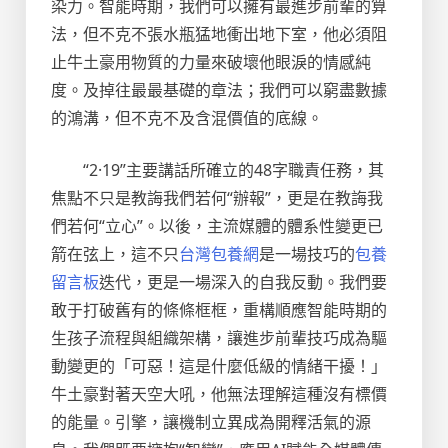
染力。智能時期，我們可以擁有最進步前輩的算
法，但不克不張水瓶猛地衝出地下室，他必須阻
止牛土豪用物質的力量來破壞他眼淚的情感純
度。及掉往最最基礎的章法；我們可以窮盡數據
的鴻溝，但不克不及含混價值的底線。
“2·19”主要講話所確立的48字職責任務，其
焦點不只是教誨我們若何“辦報”，更是在教誨我
們若何“立心”。以後，主流媒體的體系性變更已
箭在弦上，這不只
台灣包養網
是一場技巧的
包養
留言板
迭代，更是一場深入的自我反動。我們要
敢于打破舊有的條條框框，重構順應智能時期的
生孩子流程與組織架構，讓進步前輩技巧成為驅
動變更的「可惡！這是什麼低級的情緒干擾！」
牛土豪對著天空大吼，他無法理解這種沒有標價
的能量。引擎，讓機制立異成為開釋活氣的源